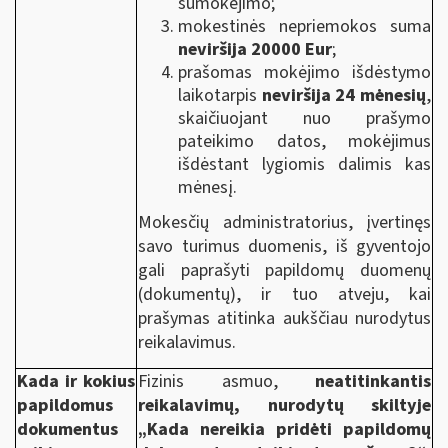
sumokėjimo;
mokestinės nepriemokos suma
neviršija 20000 Eur
;
prašomas mokėjimo išdėstymo
laikotarpis
neviršija 24 mėnesių
,
skaičiuojant nuo prašymo
pateikimo datos, mokėjimus
išdėstant lygiomis dalimis kas
mėnesį.
Mokesčių administratorius, įvertinęs
savo turimus duomenis, iš gyventojo
gali paprašyti papildomų duomenų
(dokumentų), ir tuo atveju, kai
prašymas atitinka aukščiau nurodytus
reikalavimus.
Kada ir kokius
Fizinis asmuo,
neatitinkantis
papildomus
reikalavimų, nurodytų skiltyje
dokumentus
„Kada nereikia pridėti papildomų