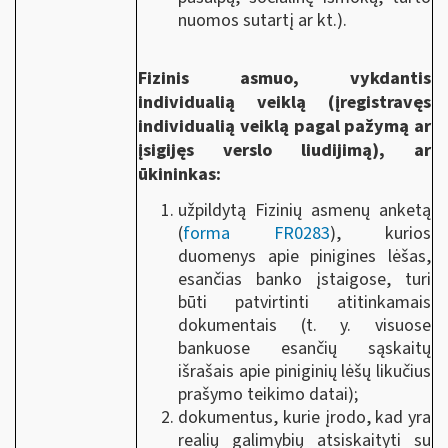
nuomos sutartį ar kt.).
Fizinis asmuo, vykdantis
individualią veiklą (įregistravęs
individualią veiklą pagal pažymą ar
įsigijęs verslo liudijimą), ar
ūkininkas:
užpildytą Fizinių asmenų anketą
(
forma FR0283
), kurios
duomenys apie pinigines lėšas,
esančias banko įstaigose, turi
būti patvirtinti atitinkamais
dokumentais (t. y. visuose
bankuose esančių sąskaitų
išrašais apie piniginių lėšų likučius
prašymo teikimo datai);
dokumentus, kurie įrodo, kad yra
realių galimybių atsiskaityti su