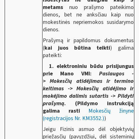
metams
nuo prašymo pateikimo
dienos, bet ne anksčiau kaip nuo
mokestinės nepriemokos susidarymo
dienos.
Prašymą ir papildomus dokumentus
(
kai juos būtina teikti
) galima
pateikti:
1. elektroniniu būdu prisijungus
prie Mano VMI:
Paslaugos -
> Mokesčių atidėjimas ir termino
keitimas -> Mokesčių atidėjimo ir
mokėjimo dalimis sutartis -> Pildyti
prašymą
. (Pildymo instrukciją
galima rasti
Mokesčių žinyne
(registracijos Nr. KM3552.)
)
Jeigu Fizinis asmuo dėl objektyvių
priežasčių (pavyzdžiui, dėl sisteminių