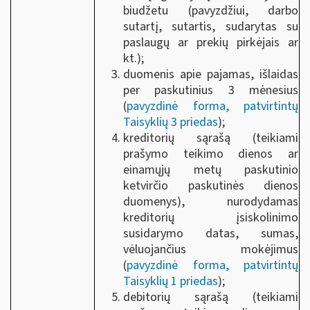
biudžetu (pavyzdžiui, darbo
sutartį, sutartis, sudarytas su
paslaugų ar prekių pirkėjais ar
kt.);
duomenis apie pajamas, išlaidas
per paskutinius 3 mėnesius
(
pavyzdinė forma, patvirtintų
Taisyklių 3 priedas
);
kreditorių sąrašą (teikiami
prašymo teikimo dienos ar
einamųjų metų paskutinio
ketvirčio paskutinės dienos
duomenys), nurodydamas
kreditorių įsiskolinimo
susidarymo datas, sumas,
vėluojančius mokėjimus
(
pavyzdinė forma, patvirtintų
Taisyklių 1 priedas
);
debitorių sąrašą (teikiami