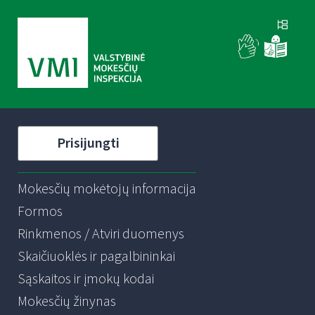
Prisijungti
Mokesčių mokėtojų informacija
Formos
Rinkmenos / Atviri duomenys
Skaičiuoklės ir pagalbininkai
Sąskaitos ir įmokų kodai
Mokesčių žinynas