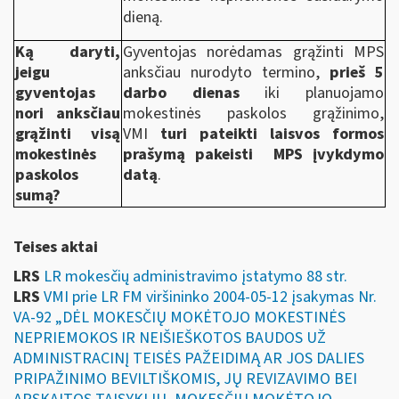
dieną.
Ką daryti,
Gyventojas norėdamas grąžinti MPS
jeigu
anksčiau nurodyto termino,
prieš 5
gyventojas
darbo dienas
iki planuojamo
nori anksčiau
mokestinės paskolos grąžinimo,
grąžinti visą
VMI
turi pateikti laisvos formos
mokestinės
prašymą pakeisti MPS įvykdymo
paskolos
datą
.
sumą?
Teises aktai
LRS
LR mokesčių administravimo įstatymo 88 str.
LRS
VMI prie LR FM viršininko 2004-05-12 įsakymas Nr.
VA-92 „DĖL MOKESČIŲ MOKĖTOJO MOKESTINĖS
NEPRIEMOKOS IR NEIŠIEŠKOTOS BAUDOS UŽ
ADMINISTRACINĮ TEISĖS PAŽEIDIMĄ AR JOS DALIES
PRIPAŽINIMO BEVILTIŠKOMIS, JŲ REVIZAVIMO BEI