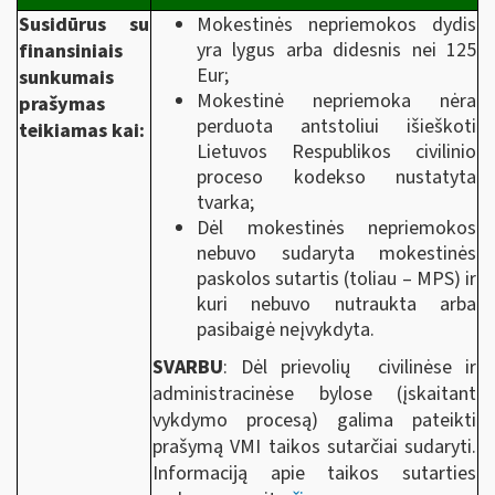
Susidūrus su
Mokestinės nepriemokos dydis
yra lygus arba didesnis nei 125
finansiniais
Eur;
sunkumais
Mokestinė nepriemoka nėra
prašymas
perduota antstoliui išieškoti
teikiamas kai:
Lietuvos Respublikos civilinio
proceso kodekso nustatyta
tvarka;
Dėl mokestinės nepriemokos
nebuvo sudaryta mokestinės
paskolos sutartis (toliau – MPS) ir
kuri nebuvo nutraukta arba
pasibaigė neįvykdyta.
SVARBU
: Dėl prievolių civilinėse ir
administracinėse bylose (įskaitant
vykdymo procesą) galima pateikti
prašymą VMI taikos sutarčiai sudaryti.
Informaciją apie taikos sutarties