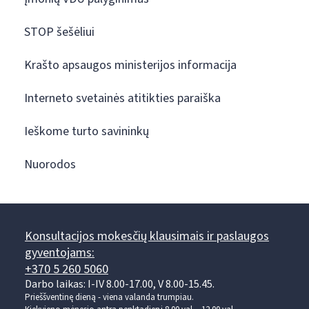
STOP šešėliui
Krašto apsaugos ministerijos informacija
Interneto svetainės atitikties paraiška
Ieškome turto savininkų
Nuorodos
Konsultacijos mokesčių klausimais ir paslaugos
gyventojams:
+370 5 260 5060
Darbo laikas: I-IV 8.00-17.00, V 8.00-15.45.
Prieššventinę dieną - viena valanda trumpiau.