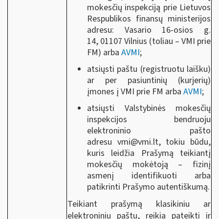
mokesčių inspekciją prie Lietuvos
Respublikos finansų ministerijos
adresu: Vasario 16-osios g.
14, 01107 Vilnius (toliau ‒ VMI prie
FM) arba
AVMI
;
atsiųsti paštu (registruotu laišku)
ar per pasiuntinių (kurjerių)
įmones į VMI prie FM arba
AVMI
;
atsiųsti Valstybinės mokesčių
inspekcijos bendruoju
elektroninio pašto
adresu
vmi@vmi.lt
, tokiu būdu,
kuris leidžia Prašymą teikiantį
mokesčių mokėtoją ‒ fizinį
asmenį identifikuoti arba
patikrinti Prašymo autentiškumą.
Teikiant prašymą klasikiniu ar
elektroniniu paštu, reikia pateikti ir