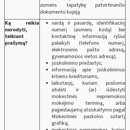
asmens tapatybę patvirtinančio
dokumento kopiją.
Ką reikia
vardą ir pavardę, identifikacinį
nurodyti,
numerį (asmens kodą) bei
teikiant
kontaktinę informaciją ryšiui
prašymą?
palaikyti (telefono numerį,
elektroninio pašto adresą,
gyvenamosios vietos adresą);
įsiskolinimo priežastys;
informaciją apie įsiskolinimus
kitiems kreditoriams;
laikotarpį, kuriam prašoma
atidėti ir (ar) išdėstyti
mokestinės nepriemokos
mokėjimo terminą, arba
pageidaujamą atsiskaitymo pagal
Mokestinės paskolos sutartį
grafiką;
mokestinės nepriemokos, kurios