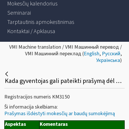
Mokesčių kalendorius
Seminarai
Tarptautinis apmokestinimas
Kontaktai / Apklausa
VMI Machine translation / VMI Машинный перевод /
VMI Машинний переклад (
English
,
Русский
,
Українська
)
Kada gyventojas gali pateikti prašymą dėl mokesčių (gyventojų pajamų, žemės ar kt.) mokėjimo išdėstymo dalimis ar termino atidėjimo? Kokia prašymo pateikimo tvarka ir koks sprendimo priėmimo terminas?
Registracijos numeris KM3150
Ši informacija skelbiama:
Prašymas išdėstyti mokesčių ar baudų sumokėjimą
Aspektas
Komentaras