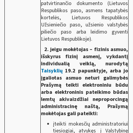
patvirtinančio dokumento (Lietuvos
Respublikos paso, asmens tapatybės
kortelės, Lietuvos Respublikos
Užsieniečio paso, užsienio valstybės
piliečio paso arba leidimo gyventi
Lietuvos Respublikoje).
2. jeigu mokėtojas – fizinis asmuo,
išskyrus fizinį asmenį, vykdantį
individualią veiklą, nurodytą
Taisyklių
19.2 papunktyje, arba jo
įgaliotas asmuo neturi galimybės
Prašymą teikti elektroniniu būdu
arba elektroninis pateikimo būdas
lemtų akivaizdžiai neproporcingą
administracinę naštą, Prašymą
mokėtojas gali pateikti:
įteikti mokesčių administratoriui
tiesiogiai, atvykęs į Valstybinę