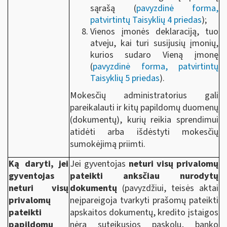
sąrašą (
pavyzdinė forma,
patvirtintų Taisyklių 4 priedas
);
Vienos įmonės deklaraciją, tuo
atveju, kai turi susijusių įmonių,
kurios sudaro Vieną įmonę
(
pavyzdinė forma, patvirtintų
Taisyklių 5 priedas
).
Mokesčių administratorius gali
pareikalauti ir kitų papildomų duomenų
(dokumentų), kurių reikia sprendimui
atidėti arba išdėstyti mokesčių
sumokėjimą priimti.
Ką daryti, jei
Jei gyventojas
neturi visų privalomų
gyventojas
pateikti anksčiau nurodytų
neturi visų
dokumentų
(pavyzdžiui, teisės aktai
privalomų
neįpareigoja tvarkyti prašomų pateikti
pateikti
apskaitos dokumentų, kredito įstaigos
papildomų
nėra suteikusios paskolų, banko