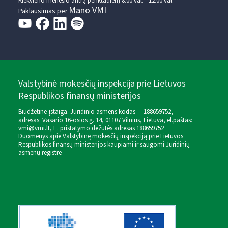
Kiekvieno mėnesio antrą penktadienį 8.00 val. - 12.00 val.
Mano VMI
Paklausimas per
Valstybinė mokesčių inspekcija prie Lietuvos
Respublikos finansų ministerijos
Biudžetinė įstaiga. Juridinio asmens kodas — 188659752,
adresas: Vasario 16-osios g. 14, 01107 Vilnius, Lietuva, el.paštas:
vmi@vmi.lt
, E. pristatymo dėžutės adresas 188659752
Duomenys apie Valstybinę mokesčių inspekciją prie Lietuvos
Respublikos finansų ministerijos kaupiami ir saugomi Juridinių
asmenų registre