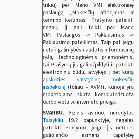
trikių) per Mano VMI elektroninę
paslaugą „Mokesčių atidėjimas ir
termino keitimas“ Prašymo pateikti
negali, jį gali teikti per Mano
VMI Paslaugos -> Paklausimas ->
Paklausimo pateikimas. Taip pat jeigu
neturi galimybės naudotis informacinių
ryšių technologinėmis priemonėmis,
tai Prašymą jis gali užpildyti ir pateikti
elektroniniu būdu, atvykęs į bet kurią
apskrities valstybinę mokesčių
inspekciją
(toliau – AVMI), kurioje yra
mokėtojams skirta kompiuterizuota
darbo vieta su interneto prieiga.
SVARBU.
Fizinis asmuo, nurodytas
Taisyklių
19.2 papunktyje, negalės
pateikti Prašymo, jeigu jis neturės
galiojančio asmens tapatybę