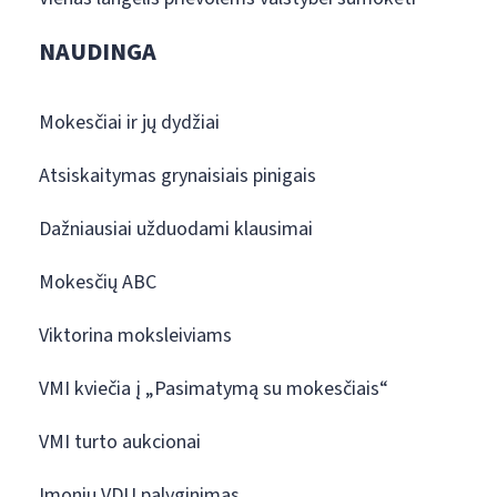
NAUDINGA
Mokesčiai ir jų dydžiai
Atsiskaitymas grynaisiais pinigais
Dažniausiai užduodami klausimai
Mokesčių ABC
Viktorina moksleiviams
VMI kviečia į „Pasimatymą su mokesčiais“
VMI turto aukcionai
Įmonių VDU palyginimas