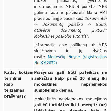
mokėti palūkanas, gyventojas
informuojamas MPS 4 punkte. MPS
galima rasti ir peržiūrėti Mano VMI
pradžios lange pasirinkus:
Dokumentai
-> Dokumentų paieška -> Gauti,
atsivėrus dokumentą „FR0284
Mokestinės paskolos sutartis“
.
Informaciją apie palūkanų už MPS
skaičiavimą ir jų dydžius
rasite
Mokesčių žinyne (registracijos
Nr. KM2632)
.
Kada, kokiam
Prašymas gali būti pateiktas ne
terminui ir
anksčiau kaip prieš 20 dienų iki
kaip
mokestinės nepriemokos
teikiamas
sumokėjimo dienos.
prašymas?
Mokestinės nepriemokos mokėjimas
gali būti
atidėtas iki 1 metų ir (ar)
išdėstytas ne daugiau kaip 5