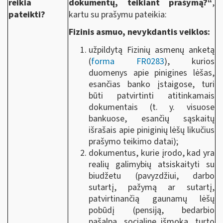
reikia
dokumentų, teikiant prašymą?“
,
pateikti?
kartu su prašymu pateikia:
Fizinis asmuo, nevykdantis veiklos:
užpildytą Fizinių asmenų anketą
(
forma FR0283
), kurios
duomenys apie pinigines lėšas,
esančias banko įstaigose, turi
būti patvirtinti atitinkamais
dokumentais (t. y. visuose
bankuose, esančių sąskaitų
išrašais apie piniginių lėšų likučius
prašymo teikimo datai);
dokumentus, kurie įrodo, kad yra
realių galimybių atsiskaityti su
biudžetu (pavyzdžiui, darbo
sutartį, pažymą ar sutartį,
patvirtinančią gaunamų lėšų
pobūdį (pensiją, bedarbio
pašalpą, socialinę išmoką, turto