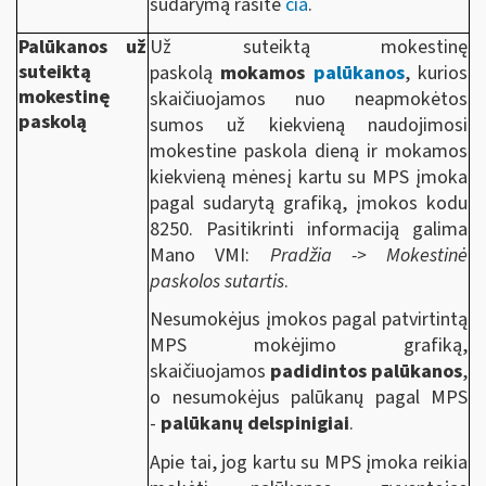
sudarymą rasite
čia
.
Palūkanos už
Už suteiktą mokestinę
suteiktą
paskolą
mokamos
palūkanos
, kurios
mokestinę
skaičiuojamos nuo neapmokėtos
paskolą
sumos už kiekvieną naudojimosi
mokestine paskola dieną ir mokamos
kiekvieną mėnesį kartu su MPS įmoka
pagal sudarytą grafiką, įmokos kodu
8250. Pasitikrinti informaciją galima
Mano VMI:
Pradžia -> Mokestinė
paskolos sutartis
.
Nesumokėjus įmokos pagal patvirtintą
MPS mokėjimo grafiką,
skaičiuojamos
padidintos palūkanos
,
o nesumokėjus palūkanų pagal MPS
-
palūkanų delspinigiai
.
Apie tai, jog kartu su MPS įmoka reikia