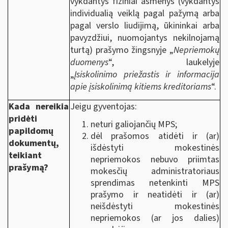
vykdantys fiziniai asmenys (vykdantys
individualią veiklą pagal pažymą arba
pagal verslo liudijimą, ūkininkai arba
pavyzdžiui, nuomojantys nekilnojamą
turtą) prašymo žingsnyje „
Nepriemokų
duomenys
“, laukelyje
„
Įsiskolinimo priežastis ir informacija
apie įsiskolinimą kitiems kreditoriams
“.
Kada nereikia
Jeigu gyventojas:
pridėti
neturi galiojančių MPS;
papildomų
dėl prašomos atidėti ir (ar)
dokumentų,
išdėstyti mokestinės
teikiant
nepriemokos nebuvo priimtas
prašymą?
mokesčių administratoriaus
sprendimas netenkinti MPS
prašymo ir neatidėti ir (ar)
neišdėstyti mokestinės
nepriemokos (ar jos dalies)