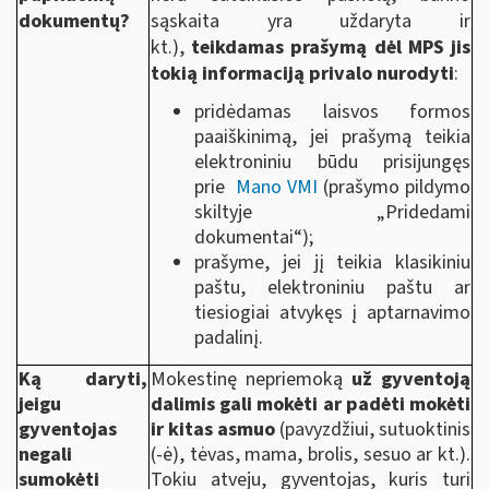
dokumentų?
sąskaita yra uždaryta ir
kt.),
teikdamas prašymą dėl MPS jis
tokią informaciją privalo nurodyti
:
pridėdamas laisvos formos
paaiškinimą, jei prašymą teikia
elektroniniu būdu prisijungęs
prie
Mano VMI
(prašymo pildymo
skiltyje „Pridedami
dokumentai“);
prašyme, jei jį teikia klasikiniu
paštu, elektroniniu paštu ar
tiesiogiai atvykęs į aptarnavimo
padalinį.
Ką daryti,
Mokestinę nepriemoką
už gyventoją
jeigu
dalimis gali mokėti ar padėti mokėti
gyventojas
ir kitas asmuo
(pavyzdžiui, sutuoktinis
negali
(-ė), tėvas, mama, brolis, sesuo ar kt.).
sumokėti
Tokiu atveju, gyventojas, kuris turi