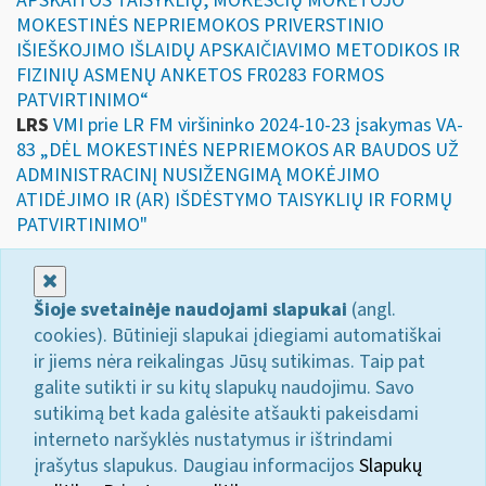
APSKAITOS TAISYKLIŲ, MOKESČIŲ MOKĖTOJO
MOKESTINĖS NEPRIEMOKOS PRIVERSTINIO
IŠIEŠKOJIMO IŠLAIDŲ APSKAIČIAVIMO METODIKOS IR
FIZINIŲ ASMENŲ ANKETOS FR0283 FORMOS
PATVIRTINIMO“
LRS
VMI prie LR FM viršininko 2024-10-23 įsakymas VA-
83 „DĖL MOKESTINĖS NEPRIEMOKOS AR BAUDOS UŽ
ADMINISTRACINĮ NUSIŽENGIMĄ MOKĖJIMO
ATIDĖJIMO IR (AR) IŠDĖSTYMO TAISYKLIŲ IR FORMŲ
PATVIRTINIMO"
Uždaryti
Šioje svetainėje naudojami slapukai
(angl.
cookies). Būtinieji slapukai įdiegiami automatiškai
ir jiems nėra reikalingas Jūsų sutikimas. Taip pat
galite sutikti ir su kitų slapukų naudojimu. Savo
sutikimą bet kada galėsite atšaukti pakeisdami
interneto naršyklės nustatymus ir ištrindami
įrašytus slapukus. Daugiau informacijos
Slapukų