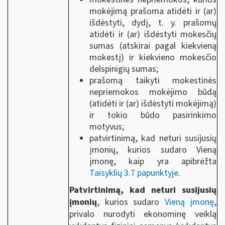
mokėjimą prašoma atidėti ir (ar)
išdėstyti, dydį, t. y. prašomų
atidėti ir (ar) išdėstyti mokesčių
sumas (atskirai pagal kiekvieną
mokestį) ir kiekvieno mokesčio
delspinigių sumas;
prašomą taikyti mokestinės
nepriemokos mokėjimo būdą
(atidėti ir (ar) išdėstyti mokėjimą)
ir tokio būdo pasirinkimo
motyvus;
patvirtinimą, kad neturi susijusių
įmonių, kurios sudaro Vieną
įmonę, kaip yra apibrėžta
Taisyklių 3.7 papunktyje
.
Patvirtinimą, kad neturi susijusių
įmonių
, kurios sudaro
Vieną įmonę
,
privalo nurodyti ekonominę veiklą