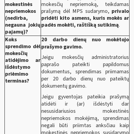
mokestinės
mokesčių nepriemoką, teikdamas
nepriemokos
prašymą dėl MPS sudarymo,
privalo
(nedirba,
pridėti kito asmens, kuris mokės ar
negauna jokių
padės mokėti, raštišką sutikimą
.
pajamų)?
Koks
20 darbo dienų nuo mokėtojo
sprendimo dėl
prašymo gavimo.
mokesčių
Jeigu mokesčių administratorius
atidėjimo ar
paprašo pateikti papildomus
išdėstymo
dokumentus, sprendimas priimamas
priėmimo
per 20 darbo dienų nuo pateiktų
terminas?
dokumentų gavimo.
Jeigu gyventojas pateikia prašymą
atidėti ir (ar) išdėstyti dar
nesusidariusios mokestinės
nepriemokos mokėjimą, sprendimas
negali būti priimtas anksčiau kaip
mokestinės nepriemokos susidarymo