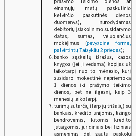
prašymo teikimo dienos ar
einamųjų metų paskutinio
ketvirčio paskutinės dienos
duomenys), nurodydamas
debitorių įsiskolinimo susidarymo
datas, sumas, vėluojančius
mokėjimus (
pavyzdinė forma,
patvirtintų Taisyklių 2 priedas
);
banko sąskaitų išrašus, kasos
knygos (jei ji vedama) kopijas už
laikotarpį nuo to mėnesio, kurį
susidaro mokestinė nepriemoka
1 dienos iki prašymo teikimo
dienos, bet ne ilgesnį, kaip 3
mėnesių laikotarpį.
turimų sutarčių (tarp jų trišalių) su
bankais, kredito unijomis, lizingo
bendrovėmis, kitomis kredito
įstaigomis, juridiniais bei fiziniais
asmenimis dėl gautų paskolų