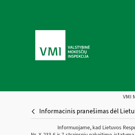
VMI 
Informacinis pranešimas dėl Liet
Informuojame, kad Lietuvos Respublik
Nr. X-233 6 ir 7 straipsnių pakeitimo įstatym