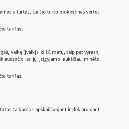
amasis turtas, tai šio turto mokestinės vertės
io tarifas;
lų vaiką (įvaikį) iki 18 metų, taip pat vyresnį
riklausančio ar jų įsigyjamo aukščiau minėto
io tarifas;
tatos taikomos apskaičiuojant ir deklaruojant