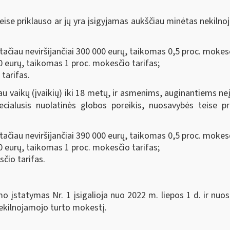
se priklauso ar jų yra įsigyjamas aukščiau minėtas nekilnoj
ačiau neviršijančiai 300 000 eurų, taikomas 0,5 proc. mokesč
00 eurų, taikomas 1 proc. mokesčio tarifas;
tarifas.
 vaikų (įvaikių) iki 18 metų, ir asmenims, auginantiems neįga
pecialusis nuolatinės globos poreikis, nuosavybės teise p
ačiau neviršijančiai 390 000 eurų, taikomas 0,5 proc. mokesč
00 eurų, taikomas 1 proc. mokesčio tarifas;
čio tarifas.
 įstatymas Nr. 1 įsigalioja nuo 2022 m. liepos 1 d. ir nuos
nekilnojamojo turto mokestį.