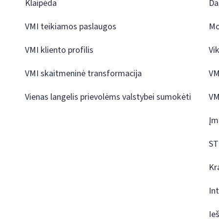
Klaipėda
Da
VMI teikiamos paslaugos
Mo
VMI kliento profilis
Vi
VMI skaitmeninė transformacija
VM
Vienas langelis prievolėms valstybei sumokėti
VM
Įm
ST
Kr
In
Ie