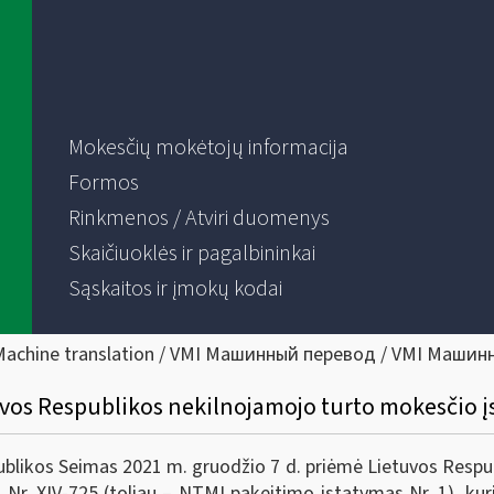
Mokesčių mokėtojų informacija
Formos
Rinkmenos / Atviri duomenys
Skaičiuoklės ir pagalbininkai
Sąskaitos ir įmokų kodai
Machine translation / VMI Машинный перевод / VMI Машин
uvos Respublikos nekilnojamojo turto mokesčio 
os Seimas 2021 m. gruodžio 7 d. priėmė Lietuvos Respub
ą Nr. XIV-725 (toliau – NTMĮ pakeitimo įstatymas Nr. 1), ku