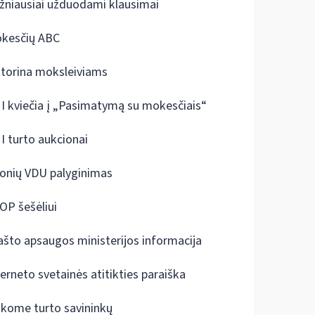
žniausiai užduodami klausimai
kesčių ABC
ktorina moksleiviams
I kviečia į „Pasimatymą su mokesčiais“
I turto aukcionai
onių VDU palyginimas
OP šešėliui
ašto apsaugos ministerijos informacija
terneto svetainės atitikties paraiška
škome turto savininkų