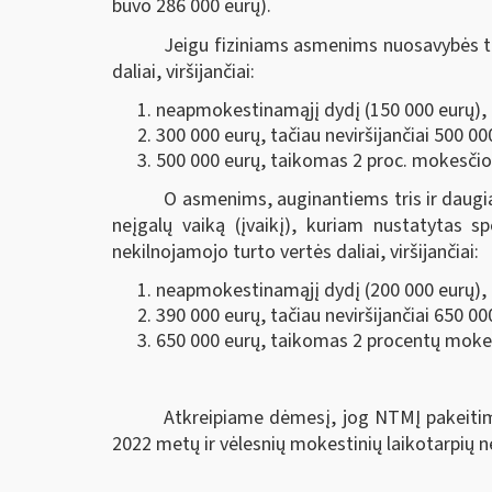
buvo 286 000 eurų).
Jeigu fiziniams asmenims nuosavybės tei
daliai, viršijančiai:
neapmokestinamąjį dydį (150 000 eurų), t
300 000 eurų, tačiau neviršijančiai 500 0
500 000 eurų, taikomas 2 proc. mokesčio 
O asmenims, auginantiems tris ir daugiau
neįgalų vaiką (įvaikį), kuriam nustatytas s
nekilnojamojo turto vertės daliai, viršijančiai:
neapmokestinamąjį dydį (200 000 eurų), t
390 000 eurų, tačiau neviršijančiai 650 0
650 000 eurų, taikomas 2 procentų mokes
Atkreipiame dėmesį, jog NTMĮ pakeitimo
2022 metų ir vėlesnių mokestinių laikotarpių 