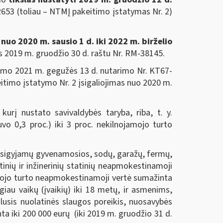
-2653 (toliau – NTMĮ pakeitimo įstatymas Nr. 2)
nuo 2020 m. sausio 1 d. iki 2022 m. birželio
s 2019 m. gruodžio 30 d. raštu Nr. RM-38145.
ismo 2021 m. gegužės 13 d. nutarimo Nr. KT67-
itimo įstatymo Nr. 2 įsigaliojimas nuo 2020 m.
urį nustato savivaldybės taryba, riba, t. y.
vo 0,3 proc.) iki 3 proc. nekilnojamojo turto
 įsigyjamų gyvenamosios, sodų, garažų, fermų,
atinių ir inžinerinių statinių neapmokestinamoji
amojo turto neapmokestinamoji vertė sumažinta
iau vaikų (įvaikių) iki 18 metų, ir asmenims,
alusis nuolatinės slaugos poreikis, nuosavybės
a iki 200 000 eurų (iki 2019 m. gruodžio 31 d.