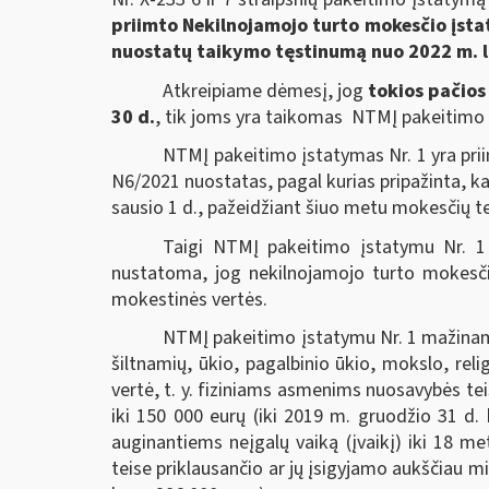
priimto Nekilnojamojo turto mokesčio įst
nuostatų taikymo tęstinumą nuo 2022 m. l
Atkreipiame dėmesį, jog
tokios pačios
30 d.
, tik joms yra taikomas NTMĮ pakeitimo į
NTMĮ pakeitimo įstatymas Nr. 1 yra pri
N6/2021 nuostatas, pagal kurias pripažinta, k
sausio 1 d., pažeidžiant šiuo metu mokesčių t
Taigi NTMĮ pakeitimo įstatymu Nr. 1 k
nustatoma, jog nekilnojamojo turto mokesčio 
mokestinės vertės.
NTMĮ pakeitimo įstatymu Nr. 1 mažinama
šiltnamių, ūkio, pagalbinio ūkio, mokslo, relig
vertė, t. y. fiziniams asmenims nuosavybės t
iki 150 000 eurų (iki 2019 m. gruodžio 31 d.
auginantiems neįgalų vaiką (įvaikį) iki 18 me
teise priklausančio ar jų įsigyjamo aukščiau 