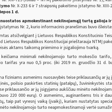
atymo
Nr. X-233 6 ir 7 straipsnių pakeitimo įstatymo Nr. XIII
iepos 1 d.
 nuostatos apmokestinant nekilnojamąjį turtą galioja ir 
statymas Nr. 2, kurio informacinis pranešimas buvo išleista
imtas atsižvelgiant į Lietuvos Respublikos Konstitucinio Te
ad Lietuvos Respublikos Konstitucijai prieštarauja NTMĮ pake
eisės aktams taikomą priėmimo ir įsigaliojimo tvarką.
eičiama minimali nekilnojamojo turto mokesčio tarifo, k
tarifas yra nuo 0,5 proc. (iki 2019 m. gruodžio 31 d. bu
 fiziniams asmenims nuosavybės teise priklausančių ar jų
inės, poilsio paskirties statinių (patalpų), žuvininkystės st
eise priklausančio ar jų įsigyjamo aukščiau minėto nekilnoj
 buvo 220 000 eurų). O asmenims, auginantiems tris ir daug
tų, taip pat vyresnį vaiką (įvaikį), kuriam nustatytas speci
minėto nekilnojamojo turto neapmokestinamoji vertė sumažint