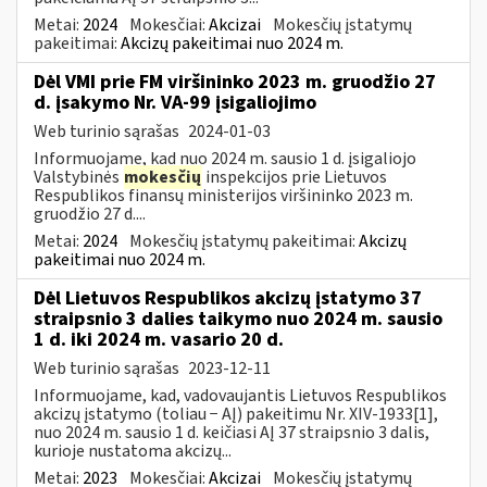
Metai:
2024
Mokesčiai:
Akcizai
Mokesčių įstatymų
pakeitimai:
Akcizų pakeitimai nuo 2024 m.
Dėl VMI prie FM viršininko 2023 m. gruodžio 27
d. įsakymo Nr. VA-99 įsigaliojimo
Web turinio sąrašas
2024-01-03
Informuojame, kad nuo 2024 m. sausio 1 d. įsigaliojo
Valstybinės
mokesčių
inspekcijos prie Lietuvos
Respublikos finansų ministerijos viršininko 2023 m.
gruodžio 27 d....
Metai:
2024
Mokesčių įstatymų pakeitimai:
Akcizų
pakeitimai nuo 2024 m.
Dėl Lietuvos Respublikos akcizų įstatymo 37
straipsnio 3 dalies taikymo nuo 2024 m. sausio
1 d. iki 2024 m. vasario 20 d.
Web turinio sąrašas
2023-12-11
Informuojame, kad, vadovaujantis Lietuvos Respublikos
akcizų įstatymo (toliau − AĮ) pakeitimu Nr. XIV-1933[1],
nuo 2024 m. sausio 1 d. keičiasi AĮ 37 straipsnio 3 dalis,
kurioje nustatoma akcizų...
Metai:
2023
Mokesčiai:
Akcizai
Mokesčių įstatymų