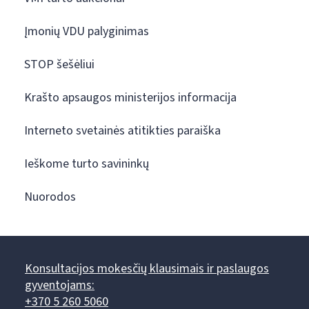
Įmonių VDU palyginimas
STOP šešėliui
Krašto apsaugos ministerijos informacija
Interneto svetainės atitikties paraiška
Ieškome turto savininkų
Nuorodos
Konsultacijos mokesčių klausimais ir paslaugos
gyventojams:
+370 5 260 5060