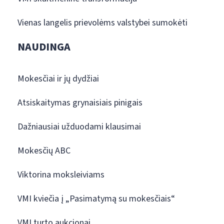
Vienas langelis prievolėms valstybei sumokėti
NAUDINGA
Mokesčiai ir jų dydžiai
Atsiskaitymas grynaisiais pinigais
Dažniausiai užduodami klausimai
Mokesčių ABC
Viktorina moksleiviams
VMI kviečia į „Pasimatymą su mokesčiais“
VMI turto aukcionai