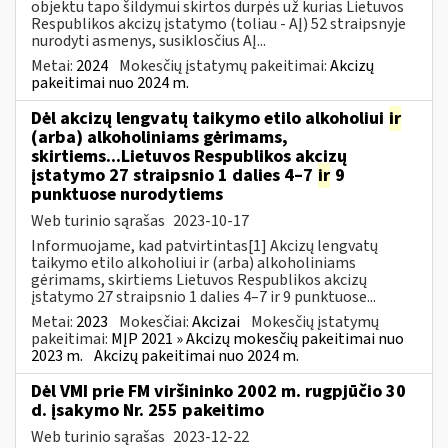
objektu tapo šildymui skirtos durpės už kurias Lietuvos
Respublikos akcizų įstatymo (toliau - AĮ) 52 straipsnyje
nurodyti asmenys, susiklosčius AĮ...
Metai:
2024
Mokesčių įstatymų pakeitimai:
Akcizų
pakeitimai nuo 2024 m.
Dėl akcizų lengvatų taikymo etilo alkoholiui
ir
(arba) alkoholiniams gėrimams,
skirtiems...Lietuvos Respublikos akcizų
įstatymo 27 straipsnio 1 dalies 4–7
ir
9
punktuose nurodytiems
Web turinio sąrašas
2023-10-17
Informuojame, kad patvirtintas[1] Akcizų lengvatų
taikymo etilo alkoholiui ir (arba) alkoholiniams
gėrimams, skirtiems Lietuvos Respublikos akcizų
įstatymo 27 straipsnio 1 dalies 4–7 ir 9 punktuose...
Metai:
2023
Mokesčiai:
Akcizai
Mokesčių įstatymų
pakeitimai:
MĮP 2021 » Akcizų mokesčių pakeitimai nuo
2023 m.
Akcizų pakeitimai nuo 2024 m.
Dėl VMI prie FM viršininko 2002 m. rugpjūčio 30
d. įsakymo Nr. 255 pakeitimo
Web turinio sąrašas
2023-12-22