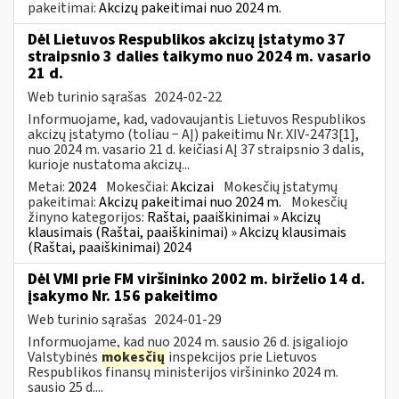
pakeitimai:
Akcizų pakeitimai nuo 2024 m.
Dėl Lietuvos Respublikos akcizų įstatymo 37
straipsnio 3 dalies taikymo nuo 2024 m. vasario
21 d.
Web turinio sąrašas
2024-02-22
Informuojame, kad, vadovaujantis Lietuvos Respublikos
akcizų įstatymo (toliau − AĮ) pakeitimu Nr. XIV-2473[1],
nuo 2024 m. vasario 21 d. keičiasi AĮ 37 straipsnio 3 dalis,
kurioje nustatoma akcizų...
Metai:
2024
Mokesčiai:
Akcizai
Mokesčių įstatymų
pakeitimai:
Akcizų pakeitimai nuo 2024 m.
Mokesčių
žinyno kategorijos:
Raštai, paaiškinimai » Akcizų
klausimais (Raštai, paaiškinimai) » Akcizų klausimais
(Raštai, paaiškinimai) 2024
Dėl VMI prie FM viršininko 2002 m. birželio 14 d.
įsakymo Nr. 156 pakeitimo
Web turinio sąrašas
2024-01-29
Informuojame, kad nuo 2024 m. sausio 26 d. įsigaliojo
Valstybinės
mokesčių
inspekcijos prie Lietuvos
Respublikos finansų ministerijos viršininko 2024 m.
sausio 25 d....