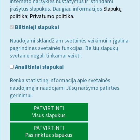
interneto naršyklės nustatymus ir ištrindami
įrašytus slapukus. Daugiau informacijos
Slapukų
politika
;
Privatumo politika.
Būtinieji slapukai
Naudojami sklandžiam svetainės veikimui ir įgalina
pagrindines svetainės funkcijas. Be šių slapukų
svetainė negali tinkamai veikti.
Analitiniai slapukai
Renka statistinę informaciją apie svetainės
naudojimą ir naudojami Jūsų naršymo patirties
gerinimui.
PATVIRTINTI
Visus slapukus
PATVIRTINTI
Pasirinktus slapukus