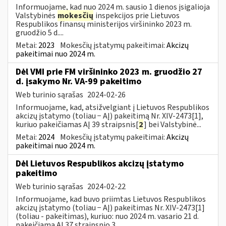
Informuojame, kad nuo 2024 m. sausio 1 dienos įsigalioja
Valstybinės
mokesčių
inspekcijos prie Lietuvos
Respublikos finansų ministerijos viršininko 2023 m.
gruodžio 5 d....
Metai:
2023
Mokesčių įstatymų pakeitimai:
Akcizų
pakeitimai nuo 2024 m.
Dėl VMI prie FM viršininko 2023 m. gruodžio 27
d. įsakymo Nr. VA-99 pakeitimo
Web turinio sąrašas
2024-02-26
Informuojame, kad, atsižvelgiant į Lietuvos Respublikos
akcizų įstatymo (toliau − AĮ) pakeitimą Nr. XIV-2473[1],
kuriuo pakeičiamas AĮ 39 straipsnis[
2
] bei Valstybinė...
Metai:
2024
Mokesčių įstatymų pakeitimai:
Akcizų
pakeitimai nuo 2024 m.
Dėl Lietuvos Respublikos akcizų įstatymo
pakeitimo
Web turinio sąrašas
2024-02-22
Informuojame, kad buvo priimtas Lietuvos Respublikos
akcizų įstatymo (toliau − AĮ) pakeitimas Nr. XIV-2473[1]
(toliau - pakeitimas), kuriuo: nuo 2024 m. vasario 21 d.
pakeičiama AĮ 37 straipsnio 3...