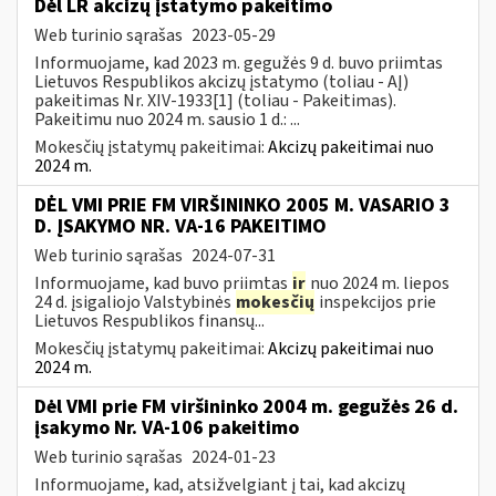
Dėl LR akcizų įstatymo pakeitimo
Web turinio sąrašas
2023-05-29
Informuojame, kad 2023 m. gegužės 9 d. buvo priimtas
Lietuvos Respublikos akcizų įstatymo (toliau - AĮ)
pakeitimas Nr. XIV-1933[1] (toliau - Pakeitimas).
Pakeitimu nuo 2024 m. sausio 1 d.: ...
Mokesčių įstatymų pakeitimai:
Akcizų pakeitimai nuo
2024 m.
DĖL VMI PRIE FM VIRŠININKO 2005 M. VASARIO 3
D. ĮSAKYMO NR. VA-16 PAKEITIMO
Web turinio sąrašas
2024-07-31
Informuojame, kad buvo priimtas
ir
nuo 2024 m. liepos
24 d. įsigaliojo Valstybinės
mokesčių
inspekcijos prie
Lietuvos Respublikos finansų...
Mokesčių įstatymų pakeitimai:
Akcizų pakeitimai nuo
2024 m.
Dėl VMI prie FM viršininko 2004 m. gegužės 26 d.
įsakymo Nr. VA-106 pakeitimo
Web turinio sąrašas
2024-01-23
Informuojame, kad, atsižvelgiant į tai, kad akcizų