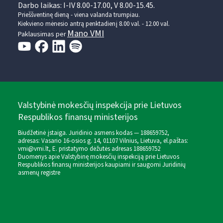
Darbo laikas: I-IV 8.00-17.00, V 8.00-15.45.
Prieššventinę dieną - viena valanda trumpiau.
Kiekvieno mėnesio antrą penktadienį 8.00 val. - 12.00 val.
Mano VMI
Paklausimas per
Valstybinė mokesčių inspekcija prie Lietuvos
Respublikos finansų ministerijos
Biudžetinė įstaiga. Juridinio asmens kodas — 188659752,
adresas: Vasario 16-osios g. 14, 01107 Vilnius, Lietuva, el.paštas:
vmi@vmi.lt
, E. pristatymo dėžutės adresas 188659752
Duomenys apie Valstybinę mokesčių inspekciją prie Lietuvos
Respublikos finansų ministerijos kaupiami ir saugomi Juridinių
asmenų registre