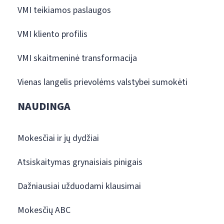
VMI teikiamos paslaugos
VMI kliento profilis
VMI skaitmeninė transformacija
Vienas langelis prievolėms valstybei sumokėti
NAUDINGA
Mokesčiai ir jų dydžiai
Atsiskaitymas grynaisiais pinigais
Dažniausiai užduodami klausimai
Mokesčių ABC