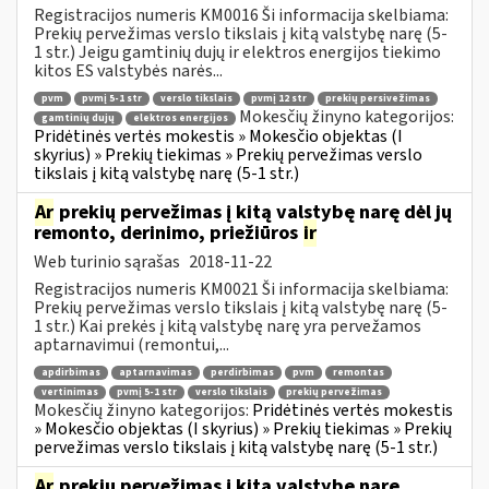
Registracijos numeris KM0016 Ši informacija skelbiama:
Prekių pervežimas verslo tikslais į kitą valstybę narę (5-
1 str.) Jeigu gamtinių dujų ir elektros energijos tiekimo
kitos ES valstybės narės...
pvm
pvmį 5-1 str
verslo tikslais
pvmį 12 str
prekių persivežimas
Mokesčių žinyno kategorijos:
gamtinių dujų
elektros energijos
Pridėtinės vertės mokestis » Mokesčio objektas (I
skyrius) » Prekių tiekimas » Prekių pervežimas verslo
tikslais į kitą valstybę narę (5-1 str.)
Ar
prekių pervežimas į kitą valstybę narę dėl jų
remonto, derinimo, priežiūros
ir
Web turinio sąrašas
2018-11-22
Registracijos numeris KM0021 Ši informacija skelbiama:
Prekių pervežimas verslo tikslais į kitą valstybę narę (5-
1 str.) Kai prekės į kitą valstybę narę yra pervežamos
aptarnavimui (remontui,...
apdirbimas
aptarnavimas
perdirbimas
pvm
remontas
vertinimas
pvmį 5-1 str
verslo tikslais
prekių pervežimas
Mokesčių žinyno kategorijos:
Pridėtinės vertės mokestis
» Mokesčio objektas (I skyrius) » Prekių tiekimas » Prekių
pervežimas verslo tikslais į kitą valstybę narę (5-1 str.)
Ar
prekių pervežimas į kitą valstybę narę,