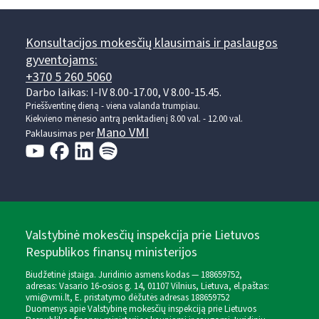
Konsultacijos mokesčių klausimais ir paslaugos
gyventojams:
+370 5 260 5060
Darbo laikas: I-IV 8.00-17.00, V 8.00-15.45.
Prieššventinę dieną - viena valanda trumpiau.
Kiekvieno mėnesio antrą penktadienį 8.00 val. - 12.00 val.
Mano VMI
Paklausimas per
Valstybinė mokesčių inspekcija prie Lietuvos
Respublikos finansų ministerijos
Biudžetinė įstaiga. Juridinio asmens kodas — 188659752,
adresas: Vasario 16-osios g. 14, 01107 Vilnius, Lietuva, el.paštas:
vmi@vmi.lt
, E. pristatymo dėžutės adresas 188659752
Duomenys apie Valstybinę mokesčių inspekciją prie Lietuvos