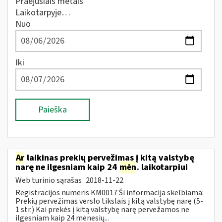
Praėjusiais metais
Laikotarpyje…
Nuo
Iki
Paieška
Ar
laikinas prekių pervežimas į kitą valstybę
narę ne ilgesniam kaip 24
mėn
. laikotarpiui
Web turinio sąrašas
2018-11-22
Registracijos numeris KM0017 Ši informacija skelbiama:
Prekių pervežimas verslo tikslais į kitą valstybę narę (5-
1 str.) Kai prekės į kitą valstybę narę pervežamos ne
ilgesniam kaip 24 mėnesių...