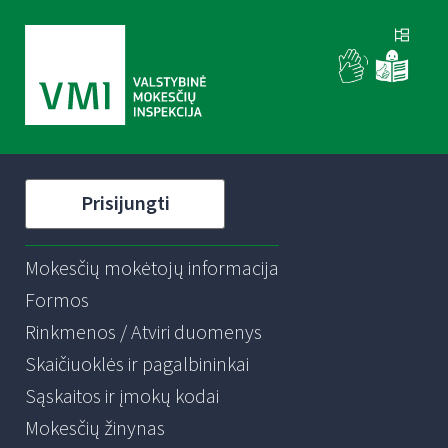
Prisijungti
Mokesčių mokėtojų informacija
Formos
Rinkmenos / Atviri duomenys
Skaičiuoklės ir pagalbininkai
Sąskaitos ir įmokų kodai
Mokesčių žinynas