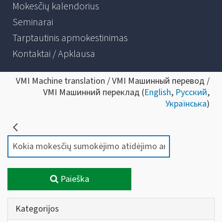
Mokesčių kalendorius
Seminarai
Tarptautinis apmokestinimas
Kontaktai / Apklausa
VMI Machine translation / VMI Машинный перевод /
VMI Машинний переклад (
English
,
Русский
,
Українська
)
Paieška
Kategorijos