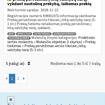
vykdant nuotolinę prekybą, laikomas prekių
Web turinio sąrašas
2018-11-22
Registracijos numeris KM0024 Ši informacija skelbiama:
Prekių pervežimas verslo tikslais į kitą valstybę narę (5-
1 str.) Prekių tiekimu nelaikomas prekių pervežimas į
kitą valstybę narę, vykdant...
pvm
pvmį 5-1 str
verslo tikslais
prekių pervežimas
Mokesčių žinyno kategorijos:
Pridėtinės
nuotolinė prekyba
vertės mokestis » Mokesčio objektas (I skyrius) » Prekių
tiekimas » Prekių pervežimas verslo tikslais į kitą
valstybę narę (5-1 str.)
5 Įrašų(-ai)
Rodoma nuo 1 iki 5 iš 7 irašų.
1
2
Uždaryti