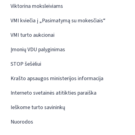
Viktorina moksleiviams
VMI kviečia į „Pasimatymą su mokesčiais“
VMI turto aukcionai
Įmonių VDU palyginimas
STOP šešėliui
Krašto apsaugos ministerijos informacija
Interneto svetainės atitikties paraiška
Ieškome turto savininkų
Nuorodos