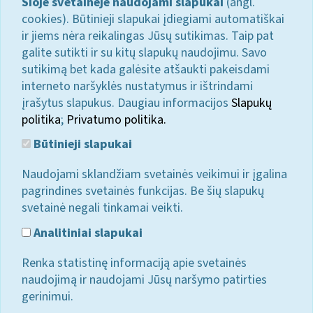
Šioje svetainėje naudojami slapukai
(angl.
cookies). Būtinieji slapukai įdiegiami automatiškai
ir jiems nėra reikalingas Jūsų sutikimas. Taip pat
galite sutikti ir su kitų slapukų naudojimu. Savo
sutikimą bet kada galėsite atšaukti pakeisdami
interneto naršyklės nustatymus ir ištrindami
įrašytus slapukus. Daugiau informacijos
Slapukų
politika
;
Privatumo politika.
Būtinieji slapukai
Naudojami sklandžiam svetainės veikimui ir įgalina
pagrindines svetainės funkcijas. Be šių slapukų
svetainė negali tinkamai veikti.
Analitiniai slapukai
Renka statistinę informaciją apie svetainės
naudojimą ir naudojami Jūsų naršymo patirties
gerinimui.