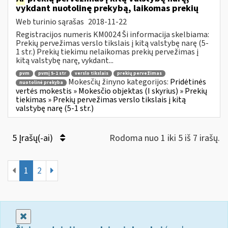
vykdant nuotolinę prekybą, laikomas prekių
Web turinio sąrašas
2018-11-22
Registracijos numeris KM0024 Ši informacija skelbiama:
Prekių pervežimas verslo tikslais į kitą valstybę narę (5-
1 str.) Prekių tiekimu nelaikomas prekių pervežimas į
kitą valstybę narę, vykdant...
pvm
pvmį 5-1 str
verslo tikslais
prekių pervežimas
Mokesčių žinyno kategorijos:
Pridėtinės
nuotolinė prekyba
vertės mokestis » Mokesčio objektas (I skyrius) » Prekių
tiekimas » Prekių pervežimas verslo tikslais į kitą
valstybę narę (5-1 str.)
5 Įrašų(-ai)
Rodoma nuo 1 iki 5 iš 7 irašų.
1
2
Uždaryti