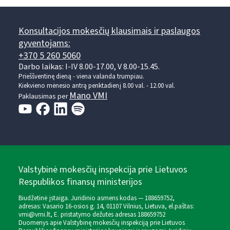
Konsultacijos mokesčių klausimais ir paslaugos
gyventojams:
+370 5 260 5060
Darbo laikas: I-IV 8.00-17.00, V 8.00-15.45.
Prieššventinę dieną - viena valanda trumpiau.
Kiekvieno mėnesio antrą penktadienį 8.00 val. - 12.00 val.
Mano VMI
Paklausimas per
Valstybinė mokesčių inspekcija prie Lietuvos
Respublikos finansų ministerijos
Biudžetinė įstaiga. Juridinio asmens kodas — 188659752,
adresas: Vasario 16-osios g. 14, 01107 Vilnius, Lietuva, el.paštas:
vmi@vmi.lt
, E. pristatymo dėžutės adresas 188659752
Duomenys apie Valstybinę mokesčių inspekciją prie Lietuvos