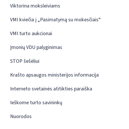
Viktorina moksleiviams
VMI kviečia į „Pasimatymą su mokesčiais“
VMI turto aukcionai
Įmonių VDU palyginimas
STOP šešėliui
Krašto apsaugos ministerijos informacija
Interneto svetainės atitikties paraiška
Ieškome turto savininkų
Nuorodos