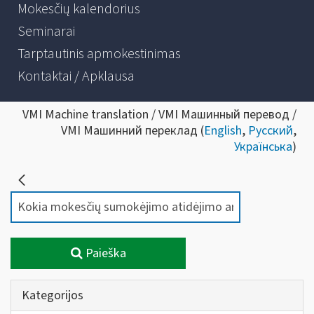
Mokesčių kalendorius
Seminarai
Tarptautinis apmokestinimas
Kontaktai / Apklausa
VMI Machine translation / VMI Машинный перевод /
VMI Машинний переклад (
English
,
Русский
,
Українська
)
Paieška
Kategorijos