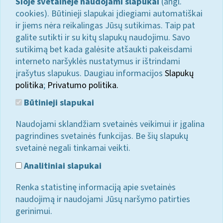
Šioje svetainėje naudojami slapukai
(angl.
cookies). Būtinieji slapukai įdiegiami automatiškai
ir jiems nėra reikalingas Jūsų sutikimas. Taip pat
galite sutikti ir su kitų slapukų naudojimu. Savo
sutikimą bet kada galėsite atšaukti pakeisdami
interneto naršyklės nustatymus ir ištrindami
įrašytus slapukus. Daugiau informacijos
Slapukų
politika
;
Privatumo politika.
Būtinieji slapukai
Naudojami sklandžiam svetainės veikimui ir įgalina
pagrindines svetainės funkcijas. Be šių slapukų
svetainė negali tinkamai veikti.
Analitiniai slapukai
Renka statistinę informaciją apie svetainės
naudojimą ir naudojami Jūsų naršymo patirties
gerinimui.