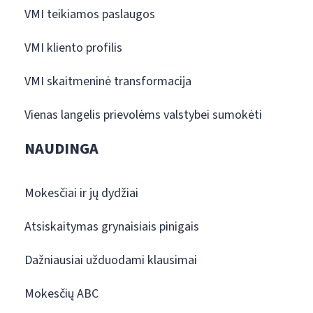
VMI teikiamos paslaugos
VMI kliento profilis
VMI skaitmeninė transformacija
Vienas langelis prievolėms valstybei sumokėti
NAUDINGA
Mokesčiai ir jų dydžiai
Atsiskaitymas grynaisiais pinigais
Dažniausiai užduodami klausimai
Mokesčių ABC