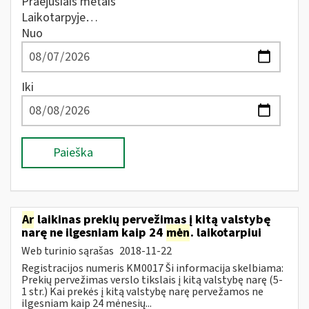
Praėjusiais metais
Laikotarpyje…
Nuo
Iki
Paieška
Ar
laikinas prekių pervežimas į kitą valstybę
narę ne ilgesniam kaip 24
mėn
. laikotarpiui
Web turinio sąrašas
2018-11-22
Registracijos numeris KM0017 Ši informacija skelbiama:
Prekių pervežimas verslo tikslais į kitą valstybę narę (5-
1 str.) Kai prekės į kitą valstybę narę pervežamos ne
ilgesniam kaip 24 mėnesių...