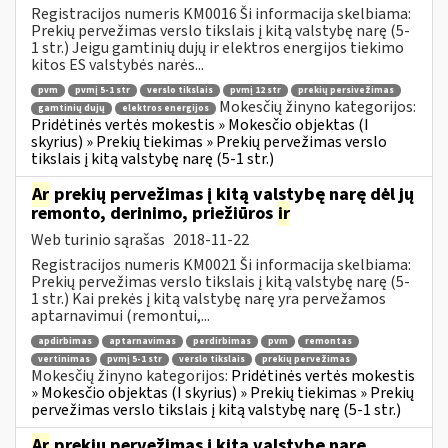
Registracijos numeris KM0016 Ši informacija skelbiama:
Prekių pervežimas verslo tikslais į kitą valstybę narę (5-
1 str.) Jeigu gamtinių dujų ir elektros energijos tiekimo
kitos ES valstybės narės...
pvm
pvmį 5-1 str
verslo tikslais
pvmį 12 str
prekių persivežimas
Mokesčių žinyno kategorijos:
gamtinių dujų
elektros energijos
Pridėtinės vertės mokestis » Mokesčio objektas (I
skyrius) » Prekių tiekimas » Prekių pervežimas verslo
tikslais į kitą valstybę narę (5-1 str.)
Ar
prekių pervežimas į kitą valstybę narę dėl jų
remonto, derinimo, priežiūros
ir
Web turinio sąrašas
2018-11-22
Registracijos numeris KM0021 Ši informacija skelbiama:
Prekių pervežimas verslo tikslais į kitą valstybę narę (5-
1 str.) Kai prekės į kitą valstybę narę yra pervežamos
aptarnavimui (remontui,...
apdirbimas
aptarnavimas
perdirbimas
pvm
remontas
vertinimas
pvmį 5-1 str
verslo tikslais
prekių pervežimas
Mokesčių žinyno kategorijos:
Pridėtinės vertės mokestis
» Mokesčio objektas (I skyrius) » Prekių tiekimas » Prekių
pervežimas verslo tikslais į kitą valstybę narę (5-1 str.)
Ar
prekių pervežimas į kitą valstybę narę,