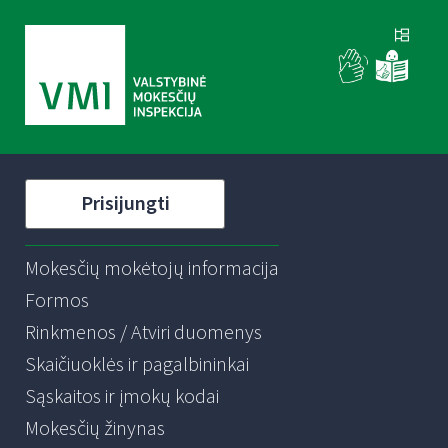
Prisijungti
Mokesčių mokėtojų informacija
Formos
Rinkmenos / Atviri duomenys
Skaičiuoklės ir pagalbininkai
Sąskaitos ir įmokų kodai
Mokesčių žinynas