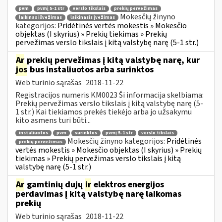
pvm
pvmį 5-1 str
verslo tikslais
prekių pervežimas
Mokesčių žinyno
laikinas išvežimas
laikinasis įvežimas
kategorijos:
Pridėtinės vertės mokestis » Mokesčio
objektas (I skyrius) » Prekių tiekimas » Prekių
pervežimas verslo tikslais į kitą valstybę narę (5-1 str.)
Ar
prekių pervežimas į kitą valstybę narę, kur
jos
bus instaliuotos arba surinktos
Web turinio sąrašas
2018-11-22
Registracijos numeris KM0023 Ši informacija skelbiama:
Prekių pervežimas verslo tikslais į kitą valstybę narę (5-
1 str.) Kai tiekiamos prekės tiekėjo arba jo užsakymu
kito asmens turi būti...
instaliuotos
pvm
surinktos
pvmį 5-1 str
verslo tikslais
Mokesčių žinyno kategorijos:
Pridėtinės
prekių pervežimas
vertės mokestis » Mokesčio objektas (I skyrius) » Prekių
tiekimas » Prekių pervežimas verslo tikslais į kitą
valstybę narę (5-1 str.)
Ar
gamtinių dujų
ir
elektros energijos
perdavimas į kitą valstybę narę laikomas
prekių
Web turinio sąrašas
2018-11-22