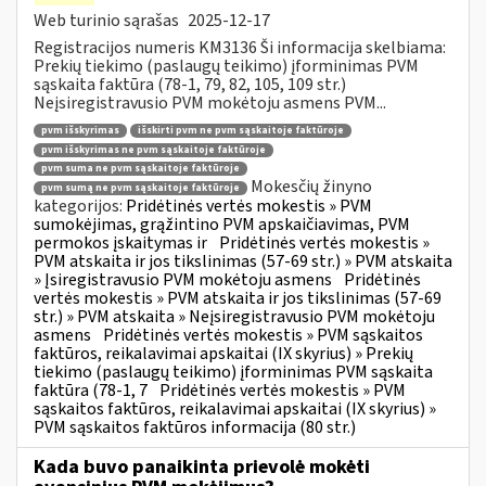
Web turinio sąrašas
2025-12-17
Registracijos numeris KM3136 Ši informacija skelbiama:
Prekių tiekimo (paslaugų teikimo) įforminimas PVM
sąskaita faktūra (78-1, 79, 82, 105, 109 str.)
Neįsiregistravusio PVM mokėtoju asmens PVM...
pvm išskyrimas
išskirti pvm ne pvm sąskaitoje faktūroje
pvm išskyrimas ne pvm sąskaitoje faktūroje
pvm suma ne pvm sąskaitoje faktūroje
Mokesčių žinyno
pvm sumą ne pvm sąskaitoje faktūroje
kategorijos:
Pridėtinės vertės mokestis » PVM
sumokėjimas, grąžintino PVM apskaičiavimas, PVM
permokos įskaitymas ir
Pridėtinės vertės mokestis »
PVM atskaita ir jos tikslinimas (57-69 str.) » PVM atskaita
» Įsiregistravusio PVM mokėtoju asmens
Pridėtinės
vertės mokestis » PVM atskaita ir jos tikslinimas (57-69
str.) » PVM atskaita » Neįsiregistravusio PVM mokėtoju
asmens
Pridėtinės vertės mokestis » PVM sąskaitos
faktūros, reikalavimai apskaitai (IX skyrius) » Prekių
tiekimo (paslaugų teikimo) įforminimas PVM sąskaita
faktūra (78-1, 7
Pridėtinės vertės mokestis » PVM
sąskaitos faktūros, reikalavimai apskaitai (IX skyrius) »
PVM sąskaitos faktūros informacija (80 str.)
Kada buvo panaikinta prievolė mokėti