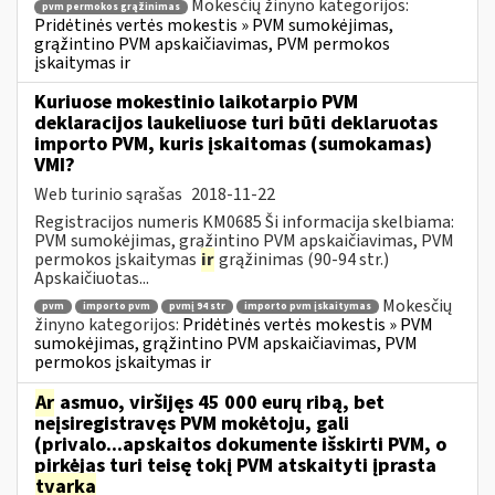
Mokesčių žinyno kategorijos:
pvm permokos grąžinimas
Pridėtinės vertės mokestis » PVM sumokėjimas,
grąžintino PVM apskaičiavimas, PVM permokos
įskaitymas ir
Kuriuose mokestinio laikotarpio PVM
deklaracijos laukeliuose turi būti deklaruotas
importo PVM, kuris įskaitomas (sumokamas)
VMI?
Web turinio sąrašas
2018-11-22
Registracijos numeris KM0685 Ši informacija skelbiama:
PVM sumokėjimas, grąžintino PVM apskaičiavimas, PVM
permokos įskaitymas
ir
grąžinimas (90-94 str.)
Apskaičiuotas...
Mokesčių
pvm
importo pvm
pvmį 94 str
importo pvm įskaitymas
žinyno kategorijos:
Pridėtinės vertės mokestis » PVM
sumokėjimas, grąžintino PVM apskaičiavimas, PVM
permokos įskaitymas ir
Ar
asmuo, viršijęs 45 000 eurų ribą, bet
neįsiregistravęs PVM mokėtoju, gali
(privalo...apskaitos dokumente išskirti PVM, o
pirkėjas turi teisę tokį PVM atskaityti įprasta
tvarka