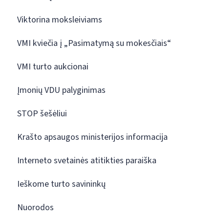
Viktorina moksleiviams
VMI kviečia į „Pasimatymą su mokesčiais“
VMI turto aukcionai
Įmonių VDU palyginimas
STOP šešėliui
Krašto apsaugos ministerijos informacija
Interneto svetainės atitikties paraiška
Ieškome turto savininkų
Nuorodos