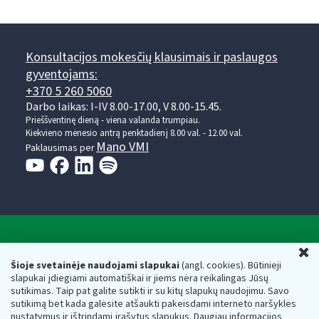
Konsultacijos mokesčių klausimais ir paslaugos
gyventojams:
+370 5 260 5060
Darbo laikas: I-IV 8.00-17.00, V 8.00-15.45.
Prieššventinę dieną - viena valanda trumpiau.
Kiekvieno mėnesio antrą penktadienį 8.00 val. - 12.00 val.
Mano VMI
Paklausimas per
Valstybinė mokesčių inspekcija prie Lietuvos
U
Respublikos finansų ministerijos
Šioje svetainėje naudojami slapukai
(angl. cookies). Būtinieji
slapukai įdiegiami automatiškai ir jiems nėra reikalingas Jūsų
Biudžetinė įstaiga. Juridinio asmens kodas — 188659752,
sutikimas. Taip pat galite sutikti ir su kitų slapukų naudojimu. Savo
adresas: Vasario 16-osios g. 14, 01107 Vilnius, Lietuva, el.paštas:
sutikimą bet kada galėsite atšaukti pakeisdami interneto naršyklės
vmi@vmi.lt
, E. pristatymo dėžutės adresas 188659752
nustatymus ir ištrindami įrašytus slapukus. Daugiau informacijos