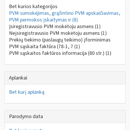
Bet kurios kategorijos
PVM sumokėjimas, grąžintino PVM apskaičiavimas,
PVM permokos įskaitymas ir
(8)
Įsiregistravusio PVM mokėtoju asmens
(1)
Neįsiregistravusio PVM mokėtoju asmens
(1)
Prekių tiekimo (paslaugų teikimo) įforminimas
PVM sąskaita faktūra (78-1, 7
(1)
PVM sąskaitos faktūros informacija (80 str.)
(1)
Aplankai
Bet kurį aplanką
Parodymo data