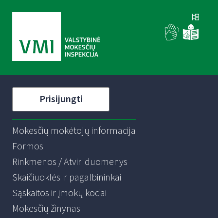
Prisijungti
Mokesčių mokėtojų informacija
Formos
Rinkmenos / Atviri duomenys
Skaičiuoklės ir pagalbininkai
Sąskaitos ir įmokų kodai
Mokesčių žinynas