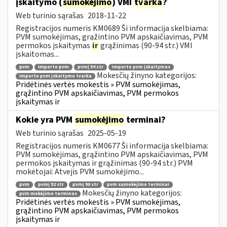
įskaitymo (
sumokėjimo
) VMI
tvarka
?
Web turinio sąrašas
2018-11-22
Registracijos numeris KM0689 Ši informacija skelbiama:
PVM sumokėjimas, grąžintino PVM apskaičiavimas, PVM
permokos įskaitymas
ir
grąžinimas (90-94 str.) VMI
įskaitomas...
pvm
importo pvm
pvmį 94 str
importo pvm įskaitymas
Mokesčių žinyno kategorijos:
importo pvm įskaitymo tvarka
Pridėtinės vertės mokestis » PVM sumokėjimas,
grąžintino PVM apskaičiavimas, PVM permokos
įskaitymas ir
Kokie yra PVM
sumokėjimo
terminai?
Web turinio sąrašas
2025-05-19
Registracijos numeris KM0677 Ši informacija skelbiama:
PVM sumokėjimas, grąžintino PVM apskaičiavimas, PVM
permokos įskaitymas ir grąžinimas (90-94 str.) PVM
mokėtojai: Atvejis PVM sumokėjimo...
pvm
pvmį 92 str
pvmį 90 str
pvm sumokėjimo terminai
Mokesčių žinyno kategorijos:
pvm mokėjimo terminas
Pridėtinės vertės mokestis » PVM sumokėjimas,
grąžintino PVM apskaičiavimas, PVM permokos
įskaitymas ir