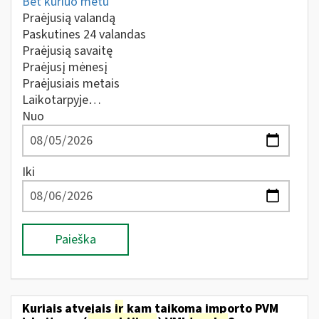
Bet kuriuo metu
Praėjusią valandą
Paskutines 24 valandas
Praėjusią savaitę
Praėjusį mėnesį
Praėjusiais metais
Laikotarpyje…
Nuo
Iki
Paieška
Kuriais atvejais
ir
kam taikoma importo PVM