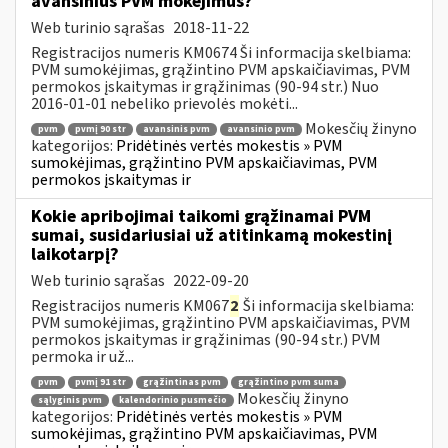
avansinius PVM mokėjimus?
Web turinio sąrašas
2018-11-22
Registracijos numeris KM0674 Ši informacija skelbiama:
PVM sumokėjimas, grąžintino PVM apskaičiavimas, PVM
permokos įskaitymas ir grąžinimas (90-94 str.) Nuo
2016-01-01 nebeliko prievolės mokėti...
Mokesčių žinyno
pvm
pvmį 90 str
avansinis pvm
avansinio pvm
kategorijos:
Pridėtinės vertės mokestis » PVM
sumokėjimas, grąžintino PVM apskaičiavimas, PVM
permokos įskaitymas ir
Kokie apribojimai taikomi grąžinamai PVM
sumai, susidariusiai už atitinkamą mokestinį
laikotarpį?
Web turinio sąrašas
2022-09-20
Registracijos numeris KM067
2
Ši informacija skelbiama:
PVM sumokėjimas, grąžintino PVM apskaičiavimas, PVM
permokos įskaitymas ir grąžinimas (90-94 str.) PVM
permoka ir už...
pvm
pvmį 91 str
grąžintinas pvm
grąžintino pvm suma
Mokesčių žinyno
sąlyginis pvm
kalendorinio pusmečio
kategorijos:
Pridėtinės vertės mokestis » PVM
sumokėjimas, grąžintino PVM apskaičiavimas, PVM