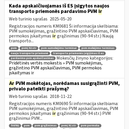
Kada apskaičiuojamas iš ES įsigytos naujos
transporto priemonės pardavimo PVM
ir
Web turinio sąrašas
2025-05-20
Registracijos numeris KM0681 Ši informacija skelbiama:
PVM sumokėjimas, grąžintino PVM apskaičiavimas, PVM
permokos įskaitymas
ir
grąžinimas (90-94 str.) Naują
transporto...
pvm
pvmį 92 str
pvm sumokėjimo terminai
pvm mokėjimo terminas
nauja transporto priemonė
transporto priemonės įsigijimas iš es
Mokesčių žinyno kategorijos:
pardavimo pvm apskaičiavimas
Pridėtinės vertės mokestis » PVM sumokėjimas,
grąžintino PVM apskaičiavimas, PVM permokos
įskaitymas ir
Ar
PVM mokėtojas, norėdamas susigrąžinti PVM,
privalo pateikti prašymą?
Web turinio sąrašas
2018-11-22
Registracijos numeris KM0690 Ši informacija skelbiama:
PVM sumokėjimas, grąžintino PVM apskaičiavimas, PVM
permokos įskaitymas
ir
grąžinimas (90-94 str.) PVM
grąžinimui PVM...
fr0781
pvm
pvm grąžinimas
pvmį 91 str
pvm permoka