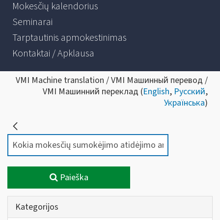
Mokesčių kalendorius
Seminarai
Tarptautinis apmokestinimas
Kontaktai / Apklausa
VMI Machine translation / VMI Машинный перевод /
VMI Машинний переклад (
English
,
Русский
,
Українська
)
Paieška
Kategorijos