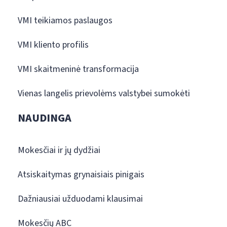
VMI teikiamos paslaugos
VMI kliento profilis
VMI skaitmeninė transformacija
Vienas langelis prievolėms valstybei sumokėti
NAUDINGA
Mokesčiai ir jų dydžiai
Atsiskaitymas grynaisiais pinigais
Dažniausiai užduodami klausimai
Mokesčių ABC