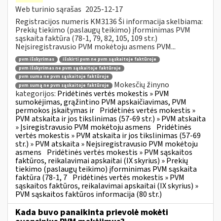
Web turinio sąrašas
2025-12-17
Registracijos numeris KM3136 Ši informacija skelbiama:
Prekių tiekimo (paslaugų teikimo) įforminimas PVM
sąskaita faktūra (78-1, 79, 82, 105, 109 str.)
Neįsiregistravusio PVM mokėtoju asmens PVM...
pvm išskyrimas
išskirti pvm ne pvm sąskaitoje faktūroje
pvm išskyrimas ne pvm sąskaitoje faktūroje
pvm suma ne pvm sąskaitoje faktūroje
Mokesčių žinyno
pvm sumą ne pvm sąskaitoje faktūroje
kategorijos:
Pridėtinės vertės mokestis » PVM
sumokėjimas, grąžintino PVM apskaičiavimas, PVM
permokos įskaitymas ir
Pridėtinės vertės mokestis »
PVM atskaita ir jos tikslinimas (57-69 str.) » PVM atskaita
» Įsiregistravusio PVM mokėtoju asmens
Pridėtinės
vertės mokestis » PVM atskaita ir jos tikslinimas (57-69
str.) » PVM atskaita » Neįsiregistravusio PVM mokėtoju
asmens
Pridėtinės vertės mokestis » PVM sąskaitos
faktūros, reikalavimai apskaitai (IX skyrius) » Prekių
tiekimo (paslaugų teikimo) įforminimas PVM sąskaita
faktūra (78-1, 7
Pridėtinės vertės mokestis » PVM
sąskaitos faktūros, reikalavimai apskaitai (IX skyrius) »
PVM sąskaitos faktūros informacija (80 str.)
Kada buvo panaikinta prievolė mokėti