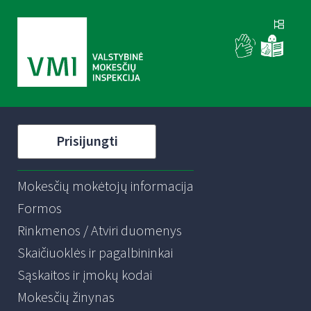
Prisijungti
Mokesčių mokėtojų informacija
Formos
Rinkmenos / Atviri duomenys
Skaičiuoklės ir pagalbininkai
Sąskaitos ir įmokų kodai
Mokesčių žinynas