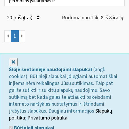
permokos įskaitymas ir
20 Įrašų(-ai)
Rodoma nuo 1 iki 8 iš 8 irašų.
1
Uždaryti
Šioje svetainėje naudojami slapukai
(angl.
cookies). Būtinieji slapukai įdiegiami automatiškai
ir jiems nėra reikalingas Jūsų sutikimas. Taip pat
galite sutikti ir su kitų slapukų naudojimu. Savo
sutikimą bet kada galėsite atšaukti pakeisdami
interneto naršyklės nustatymus ir ištrindami
įrašytus slapukus. Daugiau informacijos
Slapukų
politika
;
Privatumo politika.
Būtinieji slapukai