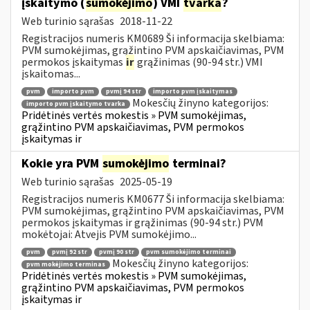
įskaitymo (
sumokėjimo
) VMI
tvarka
?
Web turinio sąrašas
2018-11-22
Registracijos numeris KM0689 Ši informacija skelbiama:
PVM sumokėjimas, grąžintino PVM apskaičiavimas, PVM
permokos įskaitymas
ir
grąžinimas (90-94 str.) VMI
įskaitomas...
pvm
importo pvm
pvmį 94 str
importo pvm įskaitymas
Mokesčių žinyno kategorijos:
importo pvm įskaitymo tvarka
Pridėtinės vertės mokestis » PVM sumokėjimas,
grąžintino PVM apskaičiavimas, PVM permokos
įskaitymas ir
Kokie yra PVM
sumokėjimo
terminai?
Web turinio sąrašas
2025-05-19
Registracijos numeris KM0677 Ši informacija skelbiama:
PVM sumokėjimas, grąžintino PVM apskaičiavimas, PVM
permokos įskaitymas ir grąžinimas (90-94 str.) PVM
mokėtojai: Atvejis PVM sumokėjimo...
pvm
pvmį 92 str
pvmį 90 str
pvm sumokėjimo terminai
Mokesčių žinyno kategorijos:
pvm mokėjimo terminas
Pridėtinės vertės mokestis » PVM sumokėjimas,
grąžintino PVM apskaičiavimas, PVM permokos
įskaitymas ir