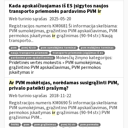
Kada apskaičiuojamas iš ES įsigytos naujos
transporto priemonės pardavimo PVM
ir
Web turinio sąrašas
2025-05-20
Registracijos numeris KM0681 Ši informacija skelbiama:
PVM sumokėjimas, grąžintino PVM apskaičiavimas, PVM
permokos įskaitymas
ir
grąžinimas (90-94 str.) Naują
transporto...
pvm
pvmį 92 str
pvm sumokėjimo terminai
pvm mokėjimo terminas
nauja transporto priemonė
transporto priemonės įsigijimas iš es
Mokesčių žinyno kategorijos:
pardavimo pvm apskaičiavimas
Pridėtinės vertės mokestis » PVM sumokėjimas,
grąžintino PVM apskaičiavimas, PVM permokos
įskaitymas ir
Ar
PVM mokėtojas, norėdamas susigrąžinti PVM,
privalo pateikti prašymą?
Web turinio sąrašas
2018-11-22
Registracijos numeris KM0690 Ši informacija skelbiama:
PVM sumokėjimas, grąžintino PVM apskaičiavimas, PVM
permokos įskaitymas
ir
grąžinimas (90-94 str.) PVM
grąžinimui PVM...
fr0781
pvm
pvm grąžinimas
pvmį 91 str
pvm permoka