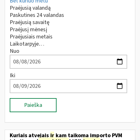
Bet kuriuo metu
Praėjusią valandą
Paskutines 24 valandas
Praėjusią savaitę
Praėjusį mėnesį
Praėjusiais metais
Laikotarpyje…
Nuo
Iki
Paieška
Kuriais atvejais
ir
kam taikoma importo PVM