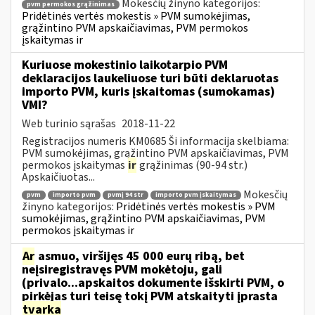
Mokesčių žinyno kategorijos:
pvm permokos grąžinimas
Pridėtinės vertės mokestis » PVM sumokėjimas,
grąžintino PVM apskaičiavimas, PVM permokos
įskaitymas ir
Kuriuose mokestinio laikotarpio PVM
deklaracijos laukeliuose turi būti deklaruotas
importo PVM, kuris įskaitomas (sumokamas)
VMI?
Web turinio sąrašas
2018-11-22
Registracijos numeris KM0685 Ši informacija skelbiama:
PVM sumokėjimas, grąžintino PVM apskaičiavimas, PVM
permokos įskaitymas
ir
grąžinimas (90-94 str.)
Apskaičiuotas...
Mokesčių
pvm
importo pvm
pvmį 94 str
importo pvm įskaitymas
žinyno kategorijos:
Pridėtinės vertės mokestis » PVM
sumokėjimas, grąžintino PVM apskaičiavimas, PVM
permokos įskaitymas ir
Ar
asmuo, viršijęs 45 000 eurų ribą, bet
neįsiregistravęs PVM mokėtoju, gali
(privalo...apskaitos dokumente išskirti PVM, o
pirkėjas turi teisę tokį PVM atskaityti įprasta
tvarka