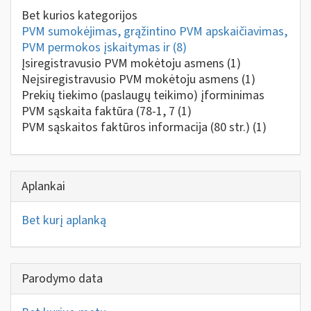
Bet kurios kategorijos
PVM sumokėjimas, grąžintino PVM apskaičiavimas,
PVM permokos įskaitymas ir
(8)
Įsiregistravusio PVM mokėtoju asmens
(1)
Neįsiregistravusio PVM mokėtoju asmens
(1)
Prekių tiekimo (paslaugų teikimo) įforminimas
PVM sąskaita faktūra (78-1, 7
(1)
PVM sąskaitos faktūros informacija (80 str.)
(1)
Aplankai
Bet kurį aplanką
Parodymo data