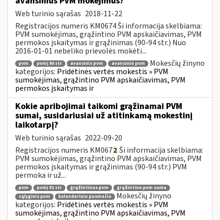
avansinius PVM mokėjimus?
Web turinio sąrašas
2018-11-22
Registracijos numeris KM0674 Ši informacija skelbiama:
PVM sumokėjimas, grąžintino PVM apskaičiavimas, PVM
permokos įskaitymas ir grąžinimas (90-94 str.) Nuo
2016-01-01 nebeliko prievolės mokėti...
Mokesčių žinyno
pvm
pvmį 90 str
avansinis pvm
avansinio pvm
kategorijos:
Pridėtinės vertės mokestis » PVM
sumokėjimas, grąžintino PVM apskaičiavimas, PVM
permokos įskaitymas ir
Kokie apribojimai taikomi grąžinamai PVM
sumai, susidariusiai už atitinkamą mokestinį
laikotarpį?
Web turinio sąrašas
2022-09-20
Registracijos numeris KM067
2
Ši informacija skelbiama:
PVM sumokėjimas, grąžintino PVM apskaičiavimas, PVM
permokos įskaitymas ir grąžinimas (90-94 str.) PVM
permoka ir už...
pvm
pvmį 91 str
grąžintinas pvm
grąžintino pvm suma
Mokesčių žinyno
sąlyginis pvm
kalendorinio pusmečio
kategorijos:
Pridėtinės vertės mokestis » PVM
sumokėjimas, grąžintino PVM apskaičiavimas, PVM