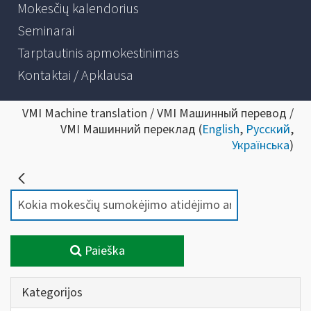
Mokesčių kalendorius
Seminarai
Tarptautinis apmokestinimas
Kontaktai / Apklausa
VMI Machine translation / VMI Машинный перевод /
VMI Машинний переклад (
English
,
Русский
,
Українська
)
Paieška
Kategorijos