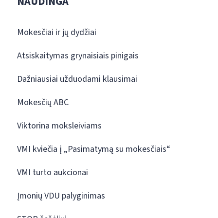
NAUDINGA
Mokesčiai ir jų dydžiai
Atsiskaitymas grynaisiais pinigais
Dažniausiai užduodami klausimai
Mokesčių ABC
Viktorina moksleiviams
VMI kviečia į „Pasimatymą su mokesčiais“
VMI turto aukcionai
Įmonių VDU palyginimas