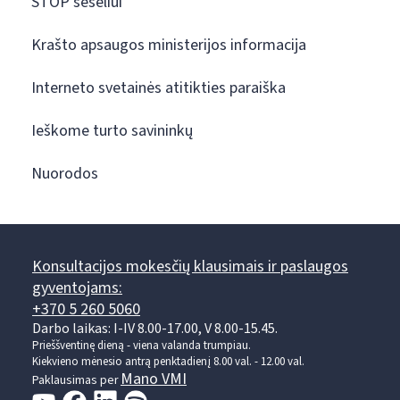
STOP šešėliui
Krašto apsaugos ministerijos informacija
Interneto svetainės atitikties paraiška
Ieškome turto savininkų
Nuorodos
Konsultacijos mokesčių klausimais ir paslaugos
gyventojams:
+370 5 260 5060
Darbo laikas: I-IV 8.00-17.00, V 8.00-15.45.
Prieššventinę dieną - viena valanda trumpiau.
Kiekvieno mėnesio antrą penktadienį 8.00 val. - 12.00 val.
Mano VMI
Paklausimas per