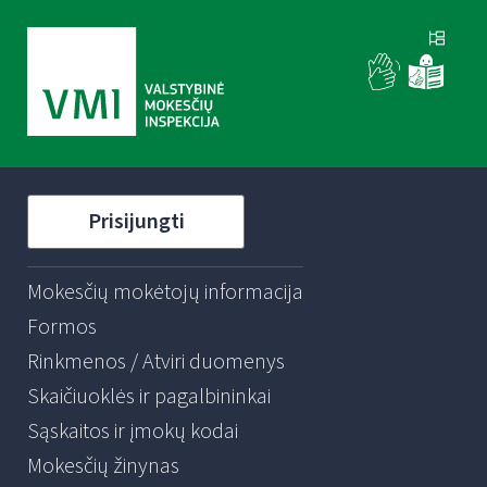
Prisijungti
Mokesčių mokėtojų informacija
Formos
Rinkmenos / Atviri duomenys
Skaičiuoklės ir pagalbininkai
Sąskaitos ir įmokų kodai
Mokesčių žinynas