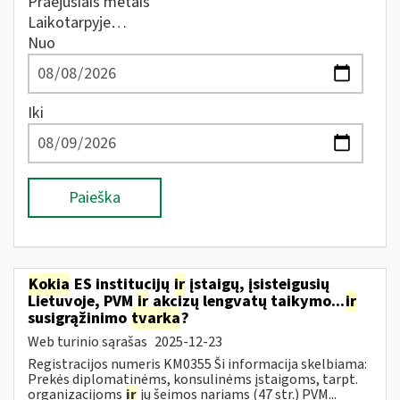
Praėjusiais metais
Laikotarpyje…
Nuo
Iki
Paieška
Kokia
ES institucijų
ir
įstaigų, įsisteigusių
Lietuvoje, PVM
ir
akcizų lengvatų taikymo...
ir
susigrąžinimo
tvarka
?
Web turinio sąrašas
2025-12-23
Registracijos numeris KM0355 Ši informacija skelbiama:
Prekės diplomatinėms, konsulinėms įstaigoms, tarpt.
organizacijoms
ir
jų šeimos nariams (47 str.) PVM...