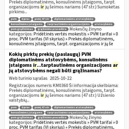
Prekės diplomatinėms, konsulinėms įstaigoms, tarpt.
organizacijoms
ir
jų šeimos nariams (47 str.) Sumokėtas
pirkimo...
pvm
0 proc
pvmį 47 str
diplomatinėms atstovybėms
konsulinėms įstaigoms
tarptautinėms organizacijoms
atstovybėms
Mokesčių žinyno
pvm grąžinimas
grąžinimo procedūra
kategorijos:
Pridėtinės vertės mokestis » PVM tarifai » 0
proc. PVM tarifas (VI skyrius) » Prekės diplomatinėms,
konsulinėms įstaigoms, tarpt. organizacijoms ir jų še
Kokių pirktų prekių (paslaugų) PVM
diplomatinėms atstovybėms, konsulinėms
įstaigoms
ir
...tarptautinėms organizacijoms
ar
jų atstovybėms negali būti grąžinamas?
Web turinio sąrašas
2025-10-22
Registracijos numeris KM0360 Ši informacija skelbiama:
Prekės diplomatinėms, konsulinėms įstaigoms, tarpt.
organizacijoms
ir
jų šeimos nariams (47 str.) Užsienio
valstybių...
pvm
0 proc
pvmį 47 str
diplomatinėms atstovybėms
konsulinėms įstaigoms
tarptautinėms organizacijoms
atstovybėms
Mokesčių žinyno
pvm grąžinimas
grąžinimo procedūra
kategorijos:
Pridėtinės vertės mokestis » PVM tarifai » 0
proc. PVM tarifas (VI skyrius) » Prekės diplomatinėms,