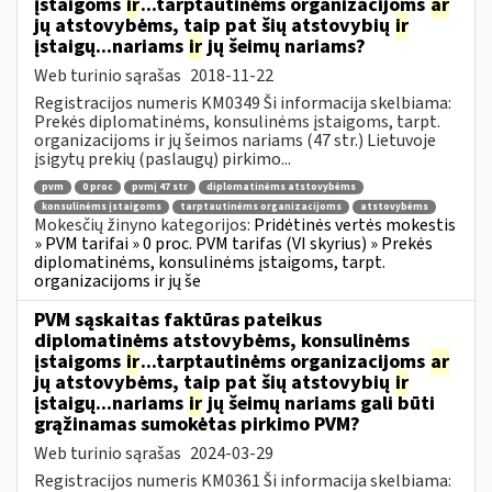
įstaigoms
ir
...tarptautinėms organizacijoms
ar
jų atstovybėms, taip pat šių atstovybių
ir
įstaigų...nariams
ir
jų šeimų nariams?
Web turinio sąrašas
2018-11-22
Registracijos numeris KM0349 Ši informacija skelbiama:
Prekės diplomatinėms, konsulinėms įstaigoms, tarpt.
organizacijoms ir jų šeimos nariams (47 str.) Lietuvoje
įsigytų prekių (paslaugų) pirkimo...
pvm
0 proc
pvmį 47 str
diplomatinėms atstovybėms
konsulinėms įstaigoms
tarptautinėms organizacijoms
atstovybėms
Mokesčių žinyno kategorijos:
Pridėtinės vertės mokestis
» PVM tarifai » 0 proc. PVM tarifas (VI skyrius) » Prekės
diplomatinėms, konsulinėms įstaigoms, tarpt.
organizacijoms ir jų še
PVM sąskaitas faktūras pateikus
diplomatinėms atstovybėms, konsulinėms
įstaigoms
ir
...tarptautinėms organizacijoms
ar
jų atstovybėms, taip pat šių atstovybių
ir
įstaigų...nariams
ir
jų šeimų nariams gali būti
grąžinamas sumokėtas pirkimo PVM?
Web turinio sąrašas
2024-03-29
Registracijos numeris KM0361 Ši informacija skelbiama: