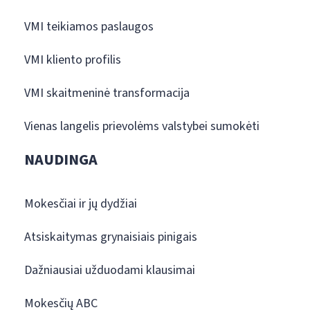
VMI teikiamos paslaugos
VMI kliento profilis
VMI skaitmeninė transformacija
Vienas langelis prievolėms valstybei sumokėti
NAUDINGA
Mokesčiai ir jų dydžiai
Atsiskaitymas grynaisiais pinigais
Dažniausiai užduodami klausimai
Mokesčių ABC