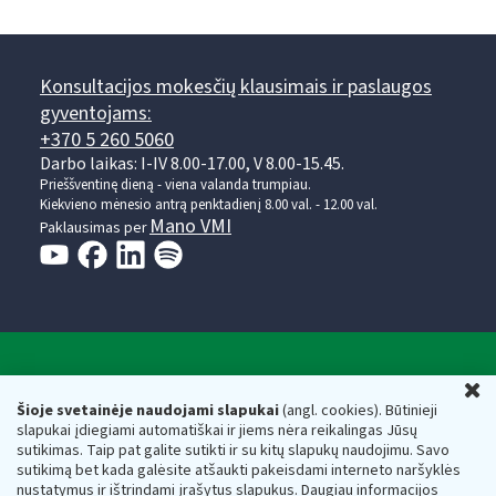
Konsultacijos mokesčių klausimais ir paslaugos
gyventojams:
+370 5 260 5060
Darbo laikas: I-IV 8.00-17.00, V 8.00-15.45.
Prieššventinę dieną - viena valanda trumpiau.
Kiekvieno mėnesio antrą penktadienį 8.00 val. - 12.00 val.
Mano VMI
Paklausimas per
Valstybinė mokesčių inspekcija prie Lietuvos
U
Respublikos finansų ministerijos
Šioje svetainėje naudojami slapukai
(angl. cookies). Būtinieji
slapukai įdiegiami automatiškai ir jiems nėra reikalingas Jūsų
Biudžetinė įstaiga. Juridinio asmens kodas — 188659752,
sutikimas. Taip pat galite sutikti ir su kitų slapukų naudojimu. Savo
adresas: Vasario 16-osios g. 14, 01107 Vilnius, Lietuva, el.paštas:
sutikimą bet kada galėsite atšaukti pakeisdami interneto naršyklės
vmi@vmi.lt
, E. pristatymo dėžutės adresas 188659752
nustatymus ir ištrindami įrašytus slapukus. Daugiau informacijos