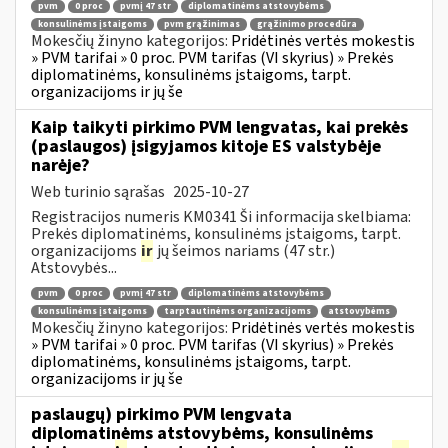
pvm
0 proc
pvmį 47 str
diplomatinėms atstovybėms
konsulinėms įstaigoms
pvm grąžinimas
grąžinimo procedūra
Mokesčių žinyno kategorijos:
Pridėtinės vertės mokestis
» PVM tarifai » 0 proc. PVM tarifas (VI skyrius) » Prekės
diplomatinėms, konsulinėms įstaigoms, tarpt.
organizacijoms ir jų še
Kaip taikyti pirkimo PVM lengvatas, kai prekės
(paslaugos) įsigyjamos kitoje ES valstybėje
narėje?
Web turinio sąrašas
2025-10-27
Registracijos numeris KM0341 Ši informacija skelbiama:
Prekės diplomatinėms, konsulinėms įstaigoms, tarpt.
organizacijoms
ir
jų šeimos nariams (47 str.)
Atstovybės...
pvm
0 proc
pvmį 47 str
diplomatinėms atstovybėms
konsulinėms įstaigoms
tarptautinėms organizacijoms
atstovybėms
Mokesčių žinyno kategorijos:
Pridėtinės vertės mokestis
» PVM tarifai » 0 proc. PVM tarifas (VI skyrius) » Prekės
diplomatinėms, konsulinėms įstaigoms, tarpt.
organizacijoms ir jų še
paslaugų) pirkimo PVM lengvata
diplomatinėms atstovybėms, konsulinėms