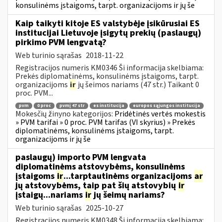
konsulinėms įstaigoms, tarpt. organizacijoms ir jų še
Kaip taikyti kitoje ES valstybėje įsikūrusiai ES
institucijai Lietuvoje įsigytų prekių (paslaugų)
pirkimo PVM lengvatą?
Web turinio sąrašas
2018-11-22
Registracijos numeris KM0346 Ši informacija skelbiama:
Prekės diplomatinėms, konsulinėms įstaigoms, tarpt.
organizacijoms
ir
jų šeimos nariams (47 str.) Taikant 0
proc. PVM...
pvm
0 proc
pvmį 47 str
es institucija
europos sąjungos institucija
Mokesčių žinyno kategorijos:
Pridėtinės vertės mokestis
» PVM tarifai » 0 proc. PVM tarifas (VI skyrius) » Prekės
diplomatinėms, konsulinėms įstaigoms, tarpt.
organizacijoms ir jų še
paslaugų) importo PVM lengvata
diplomatinėms atstovybėms, konsulinėms
įstaigoms
ir
...tarptautinėms organizacijoms
ar
jų atstovybėms, taip pat šių atstovybių
ir
įstaigų...nariams
ir
jų šeimų nariams?
Web turinio sąrašas
2025-10-27
Registracijos numeris KM0348 Ši informacija skelbiama: