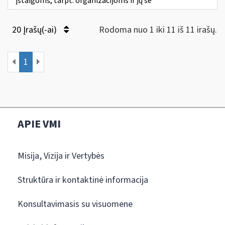
įstaigoms, tarpt. organizacijoms ir jų še
20 Įrašų(-ai)
Rodoma nuo 1 iki 11 iš 11 irašų.
1
APIE VMI
Misija, Vizija ir Vertybės
Struktūra ir kontaktinė informacija
Konsultavimasis su visuomene