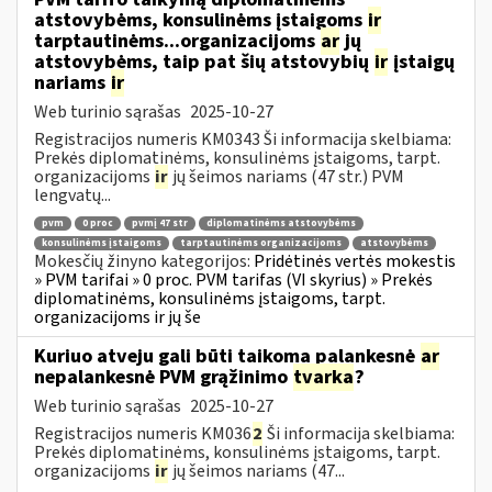
atstovybėms, konsulinėms įstaigoms
ir
tarptautinėms...organizacijoms
ar
jų
atstovybėms, taip pat šių atstovybių
ir
įstaigų
nariams
ir
Web turinio sąrašas
2025-10-27
Registracijos numeris KM0343 Ši informacija skelbiama:
Prekės diplomatinėms, konsulinėms įstaigoms, tarpt.
organizacijoms
ir
jų šeimos nariams (47 str.) PVM
lengvatų...
pvm
0 proc
pvmį 47 str
diplomatinėms atstovybėms
konsulinėms įstaigoms
tarptautinėms organizacijoms
atstovybėms
Mokesčių žinyno kategorijos:
Pridėtinės vertės mokestis
» PVM tarifai » 0 proc. PVM tarifas (VI skyrius) » Prekės
diplomatinėms, konsulinėms įstaigoms, tarpt.
organizacijoms ir jų še
Kuriuo atveju gali būti taikoma palankesnė
ar
nepalankesnė PVM grąžinimo
tvarka
?
Web turinio sąrašas
2025-10-27
Registracijos numeris KM036
2
Ši informacija skelbiama:
Prekės diplomatinėms, konsulinėms įstaigoms, tarpt.
organizacijoms
ir
jų šeimos nariams (47...