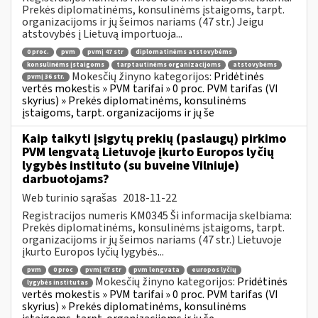
Prekės diplomatinėms, konsulinėms įstaigoms, tarpt.
organizacijoms ir jų šeimos nariams (47 str.) Jeigu
atstovybės į Lietuvą importuoja...
0 proc.
pvm
pvmį 47 str
diplomatinėms atstovybėms
konsulinėms įstaigoms
tarptautinėms organizacijoms
atstovybėms
Mokesčių žinyno kategorijos:
Pridėtinės
pvmį 36 str.
vertės mokestis » PVM tarifai » 0 proc. PVM tarifas (VI
skyrius) » Prekės diplomatinėms, konsulinėms
įstaigoms, tarpt. organizacijoms ir jų še
Kaip taikyti įsigytų prekių (paslaugų) pirkimo
PVM lengvatą Lietuvoje įkurto Europos lyčių
lygybės instituto (su buveine Vilniuje)
darbuotojams?
Web turinio sąrašas
2018-11-22
Registracijos numeris KM0345 Ši informacija skelbiama:
Prekės diplomatinėms, konsulinėms įstaigoms, tarpt.
organizacijoms ir jų šeimos nariams (47 str.) Lietuvoje
įkurto Europos lyčių lygybės...
pvm
0 proc
pvmį 47 str
pvm lengvata
europos lyčių
Mokesčių žinyno kategorijos:
Pridėtinės
lygybės institutas
vertės mokestis » PVM tarifai » 0 proc. PVM tarifas (VI
skyrius) » Prekės diplomatinėms, konsulinėms