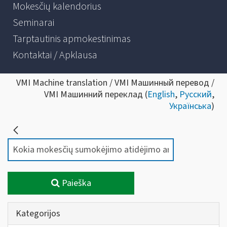
Mokesčių kalendorius
Seminarai
Tarptautinis apmokestinimas
Kontaktai / Apklausa
VMI Machine translation / VMI Машинный перевод /
VMI Машинний переклад (
English
,
Русский
,
Українська
)
Paieška
Kategorijos