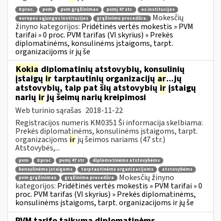
0 proc.
pvm
pvm grąžinimas
pvmį 47 str.
es institucijos
Mokesčių
europos sąjungos institucijos
grąžinimo procedūra.
žinyno kategorijos:
Pridėtinės vertės mokestis » PVM
tarifai » 0 proc. PVM tarifas (VI skyrius) » Prekės
diplomatinėms, konsulinėms įstaigoms, tarpt.
organizacijoms ir jų še
Kokia
diplomatinių atstovybių, konsulinių
įstaigų
ir
tarptautinių organizacijų
ar
...jų
atstovybių, taip pat šių atstovybių
ir
įstaigų
narių
ir
jų šeimų narių kreipimosi
Web turinio sąrašas
2018-11-22
Registracijos numeris KM0351 Ši informacija skelbiama:
Prekės diplomatinėms, konsulinėms įstaigoms, tarpt.
organizacijoms
ir
jų šeimos nariams (47 str.)
Atstovybės,...
pvm
0 proc
pvmį 47 str
diplomatinėms atstovybėms
konsulinėms įstaigoms
tarptautinėms organizacijoms
atstovybėms
Mokesčių žinyno
pvm grąžinimas
grąžinimo procedūra
kategorijos:
Pridėtinės vertės mokestis » PVM tarifai » 0
proc. PVM tarifas (VI skyrius) » Prekės diplomatinėms,
konsulinėms įstaigoms, tarpt. organizacijoms ir jų še
PVM tarifo taikymą diplomatinėms