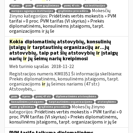
0 proc.
pvm
pvm grąžinimas
pvmį 47 str.
es institucijos
Mokesčių
europos sąjungos institucijos
grąžinimo procedūra.
žinyno kategorijos:
Pridėtinės vertės mokestis » PVM
tarifai » 0 proc. PVM tarifas (VI skyrius) » Prekės
diplomatinėms, konsulinėms įstaigoms, tarpt.
organizacijoms ir jų še
Kokia
diplomatinių atstovybių, konsulinių
įstaigų
ir
tarptautinių organizacijų
ar
...jų
atstovybių, taip pat šių atstovybių
ir
įstaigų
narių
ir
jų šeimų narių kreipimosi
Web turinio sąrašas
2018-11-22
Registracijos numeris KM0351 Ši informacija skelbiama:
Prekės diplomatinėms, konsulinėms įstaigoms, tarpt.
organizacijoms
ir
jų šeimos nariams (47 str.)
Atstovybės,...
pvm
0 proc
pvmį 47 str
diplomatinėms atstovybėms
konsulinėms įstaigoms
tarptautinėms organizacijoms
atstovybėms
Mokesčių žinyno
pvm grąžinimas
grąžinimo procedūra
kategorijos:
Pridėtinės vertės mokestis » PVM tarifai » 0
proc. PVM tarifas (VI skyrius) » Prekės diplomatinėms,
konsulinėms įstaigoms, tarpt. organizacijoms ir jų še
PVM tarifo taikymą diplomatinėms