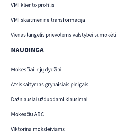
VMI kliento profilis
VMI skaitmeninė transformacija
Vienas langelis prievolėms valstybei sumokėti
NAUDINGA
Mokesčiai ir jų dydžiai
Atsiskaitymas grynaisiais pinigais
Dažniausiai užduodami klausimai
Mokesčių ABC
Viktorina moksleiviams