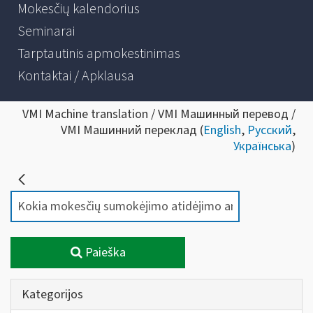
Mokesčių kalendorius
Seminarai
Tarptautinis apmokestinimas
Kontaktai / Apklausa
VMI Machine translation / VMI Машинный перевод /
VMI Машинний переклад (
English
,
Русский
,
Українська
)
Paieška
Kategorijos