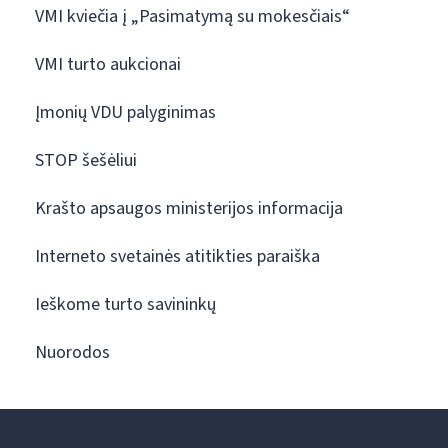
VMI kviečia į „Pasimatymą su mokesčiais“
VMI turto aukcionai
Įmonių VDU palyginimas
STOP šešėliui
Krašto apsaugos ministerijos informacija
Interneto svetainės atitikties paraiška
Ieškome turto savininkų
Nuorodos