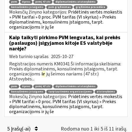
pvm
0 proc
pvmį 47 str
diplomatinėms atstovybėms
konsulinėms įstaigoms
pvm grąžinimas
grąžinimo procedūra
Mokesčių žinyno kategorijos:
Pridėtinės vertės mokestis
» PVM tarifai » 0 proc. PVM tarifas (VI skyrius) » Prekės
diplomatinėms, konsulinėms įstaigoms, tarpt.
organizacijoms ir jų še
Kaip taikyti pirkimo PVM lengvatas, kai prekės
(paslaugos) įsigyjamos kitoje ES valstybėje
narėje?
Web turinio sąrašas
2025-10-27
Registracijos numeris KM0341 Ši informacija skelbiama:
Prekės diplomatinėms, konsulinėms įstaigoms, tarpt.
organizacijoms
ir
jų šeimos nariams (47 str.)
Atstovybės...
pvm
0 proc
pvmį 47 str
diplomatinėms atstovybėms
konsulinėms įstaigoms
tarptautinėms organizacijoms
atstovybėms
Mokesčių žinyno kategorijos:
Pridėtinės vertės mokestis
» PVM tarifai » 0 proc. PVM tarifas (VI skyrius) » Prekės
diplomatinėms, konsulinėms įstaigoms, tarpt.
organizacijoms ir jų še
5 Įrašų(-ai)
Rodoma nuo 1 iki 5 iš 11 irašų.