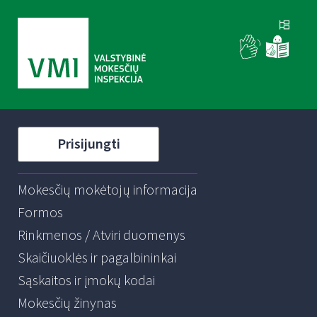
Prisijungti
Mokesčių mokėtojų informacija
Formos
Rinkmenos / Atviri duomenys
Skaičiuoklės ir pagalbininkai
Sąskaitos ir įmokų kodai
Mokesčių žinynas