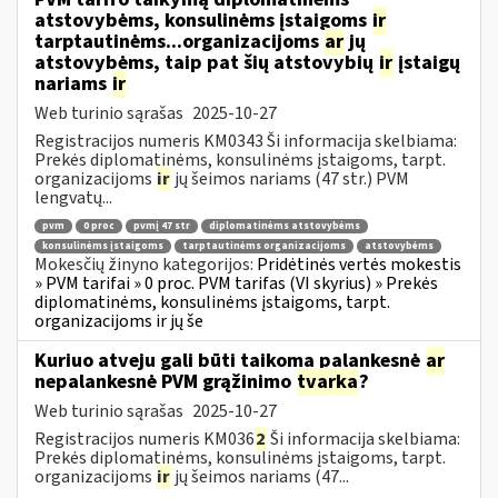
atstovybėms, konsulinėms įstaigoms
ir
tarptautinėms...organizacijoms
ar
jų
atstovybėms, taip pat šių atstovybių
ir
įstaigų
nariams
ir
Web turinio sąrašas
2025-10-27
Registracijos numeris KM0343 Ši informacija skelbiama:
Prekės diplomatinėms, konsulinėms įstaigoms, tarpt.
organizacijoms
ir
jų šeimos nariams (47 str.) PVM
lengvatų...
pvm
0 proc
pvmį 47 str
diplomatinėms atstovybėms
konsulinėms įstaigoms
tarptautinėms organizacijoms
atstovybėms
Mokesčių žinyno kategorijos:
Pridėtinės vertės mokestis
» PVM tarifai » 0 proc. PVM tarifas (VI skyrius) » Prekės
diplomatinėms, konsulinėms įstaigoms, tarpt.
organizacijoms ir jų še
Kuriuo atveju gali būti taikoma palankesnė
ar
nepalankesnė PVM grąžinimo
tvarka
?
Web turinio sąrašas
2025-10-27
Registracijos numeris KM036
2
Ši informacija skelbiama:
Prekės diplomatinėms, konsulinėms įstaigoms, tarpt.
organizacijoms
ir
jų šeimos nariams (47...