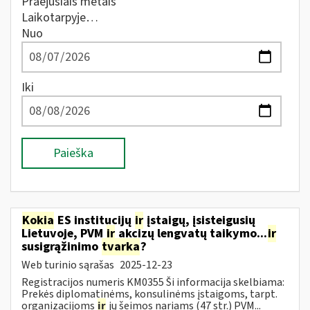
Praėjusiais metais
Laikotarpyje…
Nuo
Iki
Paieška
Kokia
ES institucijų
ir
įstaigų, įsisteigusių
Lietuvoje, PVM
ir
akcizų lengvatų taikymo...
ir
susigrąžinimo
tvarka
?
Web turinio sąrašas
2025-12-23
Registracijos numeris KM0355 Ši informacija skelbiama:
Prekės diplomatinėms, konsulinėms įstaigoms, tarpt.
organizacijoms
ir
jų šeimos nariams (47 str.) PVM...