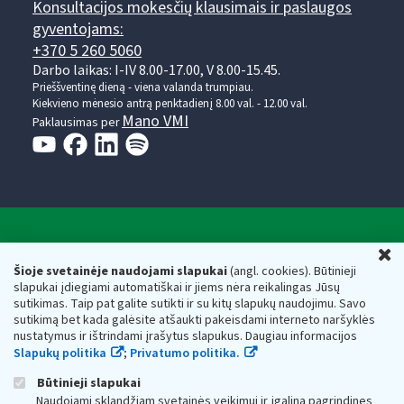
Konsultacijos mokesčių klausimais ir paslaugos
gyventojams:
+370 5 260 5060
Darbo laikas: I-IV 8.00-17.00, V 8.00-15.45.
Prieššventinę dieną - viena valanda trumpiau.
Kiekvieno mėnesio antrą penktadienį 8.00 val. - 12.00 val.
Mano VMI
Paklausimas per
Valstybinė mokesčių inspekcija prie Lietuvos
U
Respublikos finansų ministerijos
Šioje svetainėje naudojami slapukai
(angl. cookies). Būtinieji
slapukai įdiegiami automatiškai ir jiems nėra reikalingas Jūsų
Biudžetinė įstaiga. Juridinio asmens kodas — 188659752,
sutikimas. Taip pat galite sutikti ir su kitų slapukų naudojimu. Savo
adresas: Vasario 16-osios g. 14, 01107 Vilnius, Lietuva, el.paštas:
sutikimą bet kada galėsite atšaukti pakeisdami interneto naršyklės
vmi@vmi.lt
, E. pristatymo dėžutės adresas 188659752
nustatymus ir ištrindami įrašytus slapukus. Daugiau informacijos
Duomenys apie Valstybinę mokesčių inspekciją prie Lietuvos
Slapukų politika
;
Privatumo politika.
Respublikos finansų ministerijos kaupiami ir saugomi Juridinių
asmenų registre
Būtinieji slapukai
Naudojami sklandžiam svetainės veikimui ir įgalina pagrindines