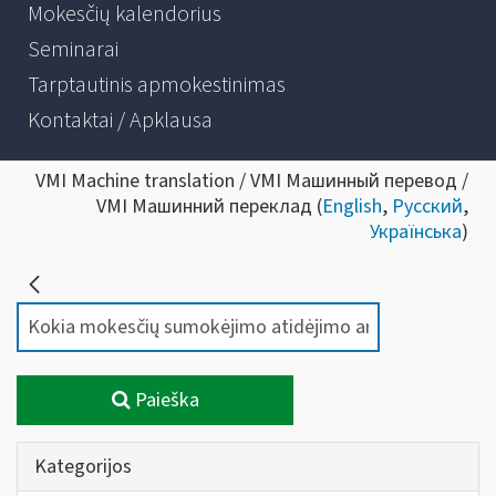
Mokesčių kalendorius
Seminarai
Tarptautinis apmokestinimas
Kontaktai / Apklausa
VMI Machine translation / VMI Машинный перевод /
VMI Машинний переклад (
English
,
Русский
,
Українська
)
Paieška
Kategorijos