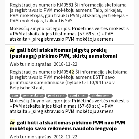
Registracijos numeris KM3581 Ši informacija skelbiama:
Įsiregistravusio PVM mokėtoju asmens Taip, pirkėjas,
PVM mokėtojas, gali traukti PVM į atskaitą, jei tiekėjas –
PVM mokėtojas, taikantis SVS...
Mokesčių žinyno kategorijos:
Pridėtinės vertės mokestis
» PVM atskaita ir jos tikslinimas (57-69 str.) » PVM
atskaita » Įsiregistravusio PVM mokėtoju asmens
Ar
gali būti atskaitomas įsigytų prekių
(paslaugų) pirkimo PVM, skirtų numatomai
Web turinio sąrašas
2018-11-22
Registracijos numeris KM054
2
Ši informacija skelbiama:
Įsiregistravusio PVM mokėtoju asmens ESTT savo
priimtuose sprendimuose (bylose C-110/94 Inzo v
Belgische Staat,...
pvm
pvm atskaita
pvmį 58 str.
pvmį 57 str.
pirkimo pvm.
Mokesčių žinyno kategorijos:
Pridėtinės vertės mokestis
» PVM atskaita ir jos tikslinimas (57-69 str.) » PVM
atskaita » Įsiregistravusio PVM mokėtoju asmens
Ar
gali būti atskaitomas pirkimo PVM nuo PVM
mokėtojo savo reikmėms naudoto lengvojo
Web turinio sąrašas
2018-11-22