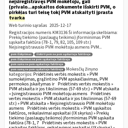
neįsiregistravęs PVM mokėtoju, gali
(privalo...apskaitos dokumente išskirti PVM, o
pirkėjas turi teisę tokį PVM atskaityti įprasta
tvarka
Web turinio sąrašas
2025-12-17
Registracijos numeris KM3136 Ši informacija skelbiama:
Prekių tiekimo (paslaugų teikimo) įforminimas PVM
sąskaita faktūra (78-1, 79, 82, 105, 109 str.)
Neįsiregistravusio PVM mokėtoju asmens PVM...
pvm išskyrimas
išskirti pvm ne pvm sąskaitoje faktūroje
pvm išskyrimas ne pvm sąskaitoje faktūroje
pvm suma ne pvm sąskaitoje faktūroje
Mokesčių žinyno
pvm sumą ne pvm sąskaitoje faktūroje
kategorijos:
Pridėtinės vertės mokestis » PVM
sumokėjimas, grąžintino PVM apskaičiavimas, PVM
permokos įskaitymas ir
Pridėtinės vertės mokestis »
PVM atskaita ir jos tikslinimas (57-69 str.) » PVM atskaita
» Įsiregistravusio PVM mokėtoju asmens
Pridėtinės
vertės mokestis » PVM atskaita ir jos tikslinimas (57-69
str.) » PVM atskaita » Neįsiregistravusio PVM mokėtoju
asmens
Pridėtinės vertės mokestis » PVM sąskaitos
faktūros, reikalavimai apskaitai (IX skyrius) » Prekių
tiekimo (paslaugų teikimo) įforminimas PVM sąskaita
faktūra (78-1, 7
Pridėtinės vertės mokestis » PVM
sąskaitos faktūros, reikalavimai apskaitai (IX skyrius) »