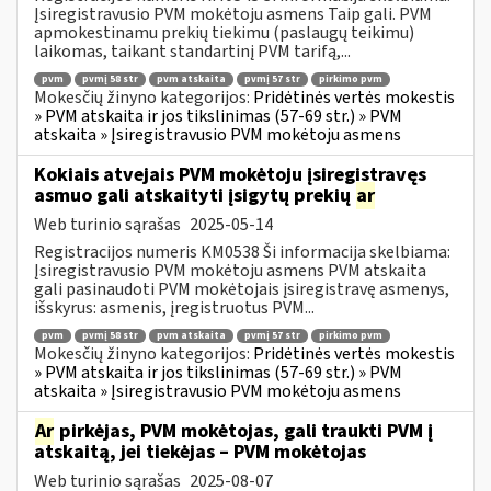
Įsiregistravusio PVM mokėtoju asmens Taip gali. PVM
apmokestinamu prekių tiekimu (paslaugų teikimu)
laikomas, taikant standartinį PVM tarifą,...
pvm
pvmį 58 str
pvm atskaita
pvmį 57 str
pirkimo pvm
Mokesčių žinyno kategorijos:
Pridėtinės vertės mokestis
» PVM atskaita ir jos tikslinimas (57-69 str.) » PVM
atskaita » Įsiregistravusio PVM mokėtoju asmens
Kokiais atvejais PVM mokėtoju įsiregistravęs
asmuo gali atskaityti įsigytų prekių
ar
Web turinio sąrašas
2025-05-14
Registracijos numeris KM0538 Ši informacija skelbiama:
Įsiregistravusio PVM mokėtoju asmens PVM atskaita
gali pasinaudoti PVM mokėtojais įsiregistravę asmenys,
išskyrus: asmenis, įregistruotus PVM...
pvm
pvmį 58 str
pvm atskaita
pvmį 57 str
pirkimo pvm
Mokesčių žinyno kategorijos:
Pridėtinės vertės mokestis
» PVM atskaita ir jos tikslinimas (57-69 str.) » PVM
atskaita » Įsiregistravusio PVM mokėtoju asmens
Ar
pirkėjas, PVM mokėtojas, gali traukti PVM į
atskaitą, jei tiekėjas – PVM mokėtojas
Web turinio sąrašas
2025-08-07