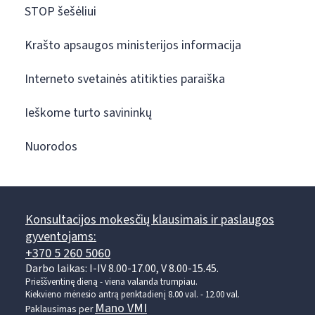
STOP šešėliui
Krašto apsaugos ministerijos informacija
Interneto svetainės atitikties paraiška
Ieškome turto savininkų
Nuorodos
Konsultacijos mokesčių klausimais ir paslaugos
gyventojams:
+370 5 260 5060
Darbo laikas: I-IV 8.00-17.00, V 8.00-15.45.
Prieššventinę dieną - viena valanda trumpiau.
Kiekvieno mėnesio antrą penktadienį 8.00 val. - 12.00 val.
Mano VMI
Paklausimas per