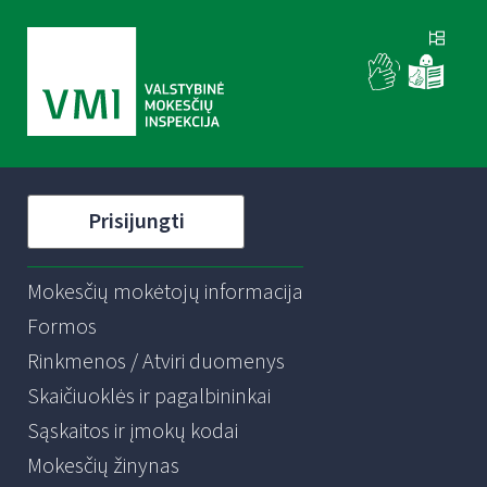
Prisijungti
Mokesčių mokėtojų informacija
Formos
Rinkmenos / Atviri duomenys
Skaičiuoklės ir pagalbininkai
Sąskaitos ir įmokų kodai
Mokesčių žinynas