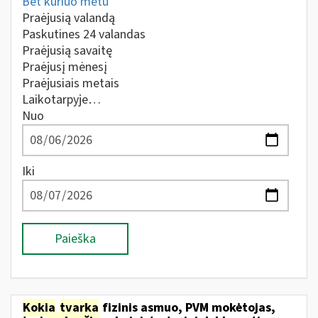
Bet kuriuo metu
Praėjusią valandą
Paskutines 24 valandas
Praėjusią savaitę
Praėjusį mėnesį
Praėjusiais metais
Laikotarpyje…
Nuo
Iki
Paieška
Kokia
tvarka
fizinis asmuo, PVM mokėtojas,