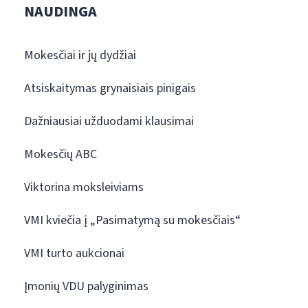
NAUDINGA
Mokesčiai ir jų dydžiai
Atsiskaitymas grynaisiais pinigais
Dažniausiai užduodami klausimai
Mokesčių ABC
Viktorina moksleiviams
VMI kviečia į „Pasimatymą su mokesčiais“
VMI turto aukcionai
Įmonių VDU palyginimas