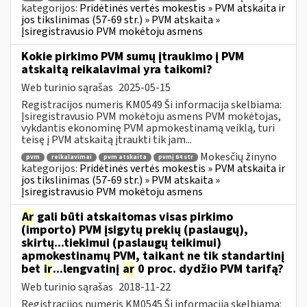
kategorijos:
Pridėtinės vertės mokestis » PVM atskaita ir
jos tikslinimas (57-69 str.) » PVM atskaita »
Įsiregistravusio PVM mokėtoju asmens
Kokie pirkimo PVM sumų įtraukimo į PVM
atskaitą reikalavimai yra taikomi?
Web turinio sąrašas
2025-05-15
Registracijos numeris KM0549 Ši informacija skelbiama:
Įsiregistravusio PVM mokėtoju asmens PVM mokėtojas,
vykdantis ekonominę PVM apmokestinamą veiklą, turi
teisę į PVM atskaitą įtraukti tik jam...
Mokesčių žinyno
pvm
reikalavimai
pvm atskaita
pvmį 64 str
kategorijos:
Pridėtinės vertės mokestis » PVM atskaita ir
jos tikslinimas (57-69 str.) » PVM atskaita »
Įsiregistravusio PVM mokėtoju asmens
Ar
gali būti atskaitomas visas pirkimo
(importo) PVM įsigytų prekių (paslaugų),
skirtų...tiekimui (paslaugų teikimui)
apmokestinamų PVM, taikant ne tik standartinį
bet
ir
...lengvatinį
ar
0 proc. dydžio PVM tarifą?
Web turinio sąrašas
2018-11-22
Registracijos numeris KM0545 Ši informacija skelbiama: