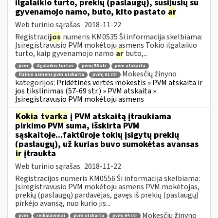
ilgalaikio turto, prekių (paslaugų), susijusių su
gyvenamojo namo, buto, kito pastato
ar
Web turinio sąrašas
2018-11-22
Registraci
jos
numeris KM0535 Ši informacija skelbiama:
Įsiregistravusio PVM mokėtoju asmens Tokio ilgalaikio
turto, kaip gyvenamojo namo
ar
buto,...
pvm
ilgalaikis turtas
pvmį 58 str
pvm atskaita
Mokesčių žinyno
fizinio asmens pvm atskaita
pvmį 61 str
kategorijos:
Pridėtinės vertės mokestis » PVM atskaita ir
jos tikslinimas (57-69 str.) » PVM atskaita »
Įsiregistravusio PVM mokėtoju asmens
Kokia
tvarka
į PVM atskaitą įtraukiama
pirkimo PVM suma, išskirta PVM
sąskaitoje...faktūroje tokių įsigytų prekių
(paslaugų), už kurias buvo sumokėtas avansas
ir
įtraukta
Web turinio sąrašas
2018-11-22
Registracijos numeris KM0556 Ši informacija skelbiama:
Įsiregistravusio PVM mokėtoju asmens PVM mokėtojas,
prekių (paslaugų) pardavėjas, gavęs iš prekių (paslaugų)
pirkėjo avansą, nuo kurio jis...
Mokesčių žinyno
pvm
reikalavimai
pvm atskaita
pvmį 64 str