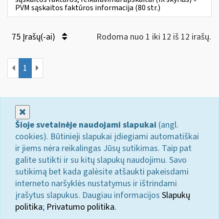
PVM sąskaitos faktūros informacija (80 str.)
75 Įrašų(-ai)
Rodoma nuo 1 iki 12 iš 12 irašų.
1
Uždaryti
Šioje svetainėje naudojami slapukai
(angl.
cookies). Būtinieji slapukai įdiegiami automatiškai
ir jiems nėra reikalingas Jūsų sutikimas. Taip pat
galite sutikti ir su kitų slapukų naudojimu. Savo
sutikimą bet kada galėsite atšaukti pakeisdami
interneto naršyklės nustatymus ir ištrindami
įrašytus slapukus. Daugiau informacijos
Slapukų
politika
;
Privatumo politika.