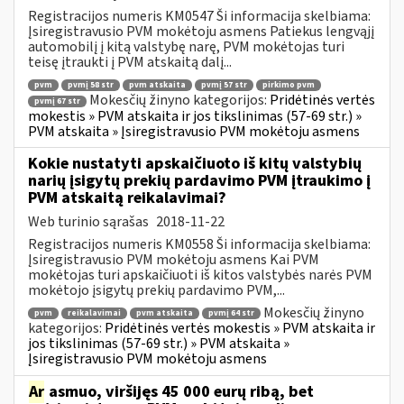
Registracijos numeris KM0547 Ši informacija skelbiama:
Įsiregistravusio PVM mokėtoju asmens Patiekus lengvąjį
automobilį į kitą valstybę narę, PVM mokėtojas turi
teisę įtraukti į PVM atskaitą dalį...
pvm
pvmį 58 str
pvm atskaita
pvmį 57 str
pirkimo pvm
Mokesčių žinyno kategorijos:
Pridėtinės vertės
pvmį 67 str
mokestis » PVM atskaita ir jos tikslinimas (57-69 str.) »
PVM atskaita » Įsiregistravusio PVM mokėtoju asmens
Kokie nustatyti apskaičiuoto iš kitų valstybių
narių įsigytų prekių pardavimo PVM įtraukimo į
PVM atskaitą reikalavimai?
Web turinio sąrašas
2018-11-22
Registracijos numeris KM0558 Ši informacija skelbiama:
Įsiregistravusio PVM mokėtoju asmens Kai PVM
mokėtojas turi apskaičiuoti iš kitos valstybės narės PVM
mokėtojo įsigytų prekių pardavimo PVM,...
Mokesčių žinyno
pvm
reikalavimai
pvm atskaita
pvmį 64 str
kategorijos:
Pridėtinės vertės mokestis » PVM atskaita ir
jos tikslinimas (57-69 str.) » PVM atskaita »
Įsiregistravusio PVM mokėtoju asmens
Ar
asmuo, viršijęs 45 000 eurų ribą, bet