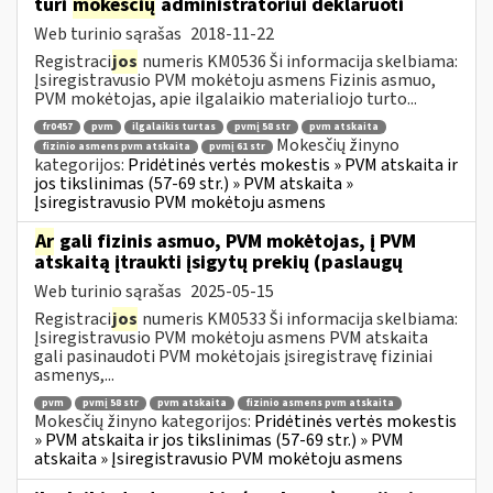
turi
mokesčių
administratoriui deklaruoti
Web turinio sąrašas
2018-11-22
Registraci
jos
numeris KM0536 Ši informacija skelbiama:
Įsiregistravusio PVM mokėtoju asmens Fizinis asmuo,
PVM mokėtojas, apie ilgalaikio materialiojo turto...
fr0457
pvm
ilgalaikis turtas
pvmį 58 str
pvm atskaita
Mokesčių žinyno
fizinio asmens pvm atskaita
pvmį 61 str
kategorijos:
Pridėtinės vertės mokestis » PVM atskaita ir
jos tikslinimas (57-69 str.) » PVM atskaita »
Įsiregistravusio PVM mokėtoju asmens
Ar
gali fizinis asmuo, PVM mokėtojas, į PVM
atskaitą įtraukti įsigytų prekių (paslaugų
Web turinio sąrašas
2025-05-15
Registraci
jos
numeris KM0533 Ši informacija skelbiama:
Įsiregistravusio PVM mokėtoju asmens PVM atskaita
gali pasinaudoti PVM mokėtojais įsiregistravę fiziniai
asmenys,...
pvm
pvmį 58 str
pvm atskaita
fizinio asmens pvm atskaita
Mokesčių žinyno kategorijos:
Pridėtinės vertės mokestis
» PVM atskaita ir jos tikslinimas (57-69 str.) » PVM
atskaita » Įsiregistravusio PVM mokėtoju asmens