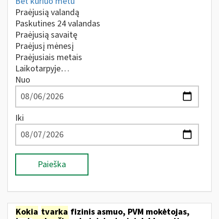
Bet kuriuo metu
Praėjusią valandą
Paskutines 24 valandas
Praėjusią savaitę
Praėjusį mėnesį
Praėjusiais metais
Laikotarpyje…
Nuo
Iki
Paieška
Kokia
tvarka
fizinis asmuo, PVM mokėtojas,