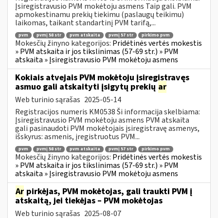
Įsiregistravusio PVM mokėtoju asmens Taip gali. PVM
apmokestinamu prekių tiekimu (paslaugų teikimu)
laikomas, taikant standartinį PVM tarifą,...
pvm
pvmį 58 str
pvm atskaita
pvmį 57 str
pirkimo pvm
Mokesčių žinyno kategorijos:
Pridėtinės vertės mokestis
» PVM atskaita ir jos tikslinimas (57-69 str.) » PVM
atskaita » Įsiregistravusio PVM mokėtoju asmens
Kokiais atvejais PVM mokėtoju įsiregistravęs
asmuo gali atskaityti įsigytų prekių
ar
Web turinio sąrašas
2025-05-14
Registracijos numeris KM0538 Ši informacija skelbiama:
Įsiregistravusio PVM mokėtoju asmens PVM atskaita
gali pasinaudoti PVM mokėtojais įsiregistravę asmenys,
išskyrus: asmenis, įregistruotus PVM...
pvm
pvmį 58 str
pvm atskaita
pvmį 57 str
pirkimo pvm
Mokesčių žinyno kategorijos:
Pridėtinės vertės mokestis
» PVM atskaita ir jos tikslinimas (57-69 str.) » PVM
atskaita » Įsiregistravusio PVM mokėtoju asmens
Ar
pirkėjas, PVM mokėtojas, gali traukti PVM į
atskaitą, jei tiekėjas – PVM mokėtojas
Web turinio sąrašas
2025-08-07