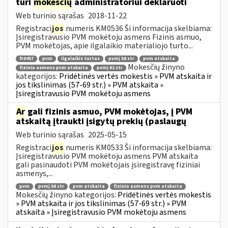
turi
mokesčių
administratoriui deklaruoti
Web turinio sąrašas
2018-11-22
Registraci
jos
numeris KM0536 Ši informacija skelbiama:
Įsiregistravusio PVM mokėtoju asmens Fizinis asmuo,
PVM mokėtojas, apie ilgalaikio materialiojo turto...
fr0457
pvm
ilgalaikis turtas
pvmį 58 str
pvm atskaita
Mokesčių žinyno
fizinio asmens pvm atskaita
pvmį 61 str
kategorijos:
Pridėtinės vertės mokestis » PVM atskaita ir
jos tikslinimas (57-69 str.) » PVM atskaita »
Įsiregistravusio PVM mokėtoju asmens
Ar
gali fizinis asmuo, PVM mokėtojas, į PVM
atskaitą įtraukti įsigytų prekių (paslaugų
Web turinio sąrašas
2025-05-15
Registraci
jos
numeris KM0533 Ši informacija skelbiama:
Įsiregistravusio PVM mokėtoju asmens PVM atskaita
gali pasinaudoti PVM mokėtojais įsiregistravę fiziniai
asmenys,...
pvm
pvmį 58 str
pvm atskaita
fizinio asmens pvm atskaita
Mokesčių žinyno kategorijos:
Pridėtinės vertės mokestis
» PVM atskaita ir jos tikslinimas (57-69 str.) » PVM
atskaita » Įsiregistravusio PVM mokėtoju asmens