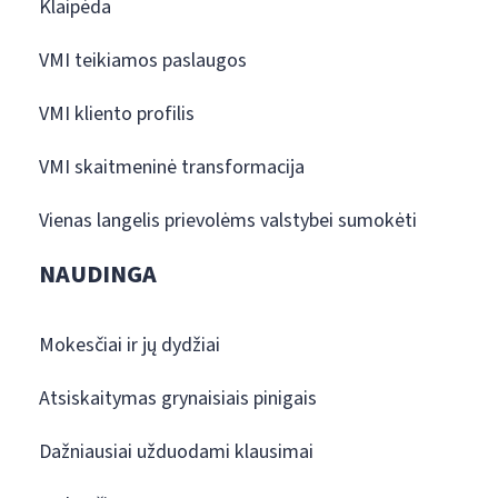
Klaipėda
VMI teikiamos paslaugos
VMI kliento profilis
VMI skaitmeninė transformacija
Vienas langelis prievolėms valstybei sumokėti
NAUDINGA
Mokesčiai ir jų dydžiai
Atsiskaitymas grynaisiais pinigais
Dažniausiai užduodami klausimai