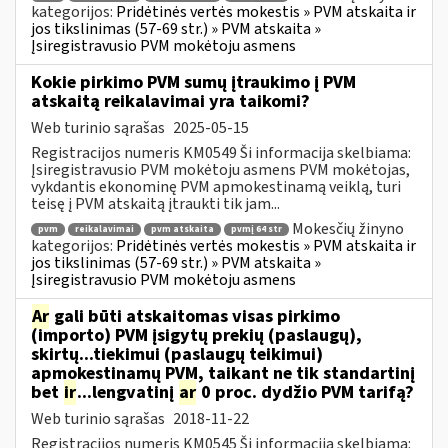
kategorijos:
Pridėtinės vertės mokestis » PVM atskaita ir
jos tikslinimas (57-69 str.) » PVM atskaita »
Įsiregistravusio PVM mokėtoju asmens
Kokie pirkimo PVM sumų įtraukimo į PVM
atskaitą reikalavimai yra taikomi?
Web turinio sąrašas
2025-05-15
Registracijos numeris KM0549 Ši informacija skelbiama:
Įsiregistravusio PVM mokėtoju asmens PVM mokėtojas,
vykdantis ekonominę PVM apmokestinamą veiklą, turi
teisę į PVM atskaitą įtraukti tik jam...
Mokesčių žinyno
pvm
reikalavimai
pvm atskaita
pvmį 64 str
kategorijos:
Pridėtinės vertės mokestis » PVM atskaita ir
jos tikslinimas (57-69 str.) » PVM atskaita »
Įsiregistravusio PVM mokėtoju asmens
Ar
gali būti atskaitomas visas pirkimo
(importo) PVM įsigytų prekių (paslaugų),
skirtų...tiekimui (paslaugų teikimui)
apmokestinamų PVM, taikant ne tik standartinį
bet
ir
...lengvatinį
ar
0 proc. dydžio PVM tarifą?
Web turinio sąrašas
2018-11-22
Registracijos numeris KM0545 Ši informacija skelbiama: