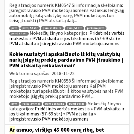
Registracijos numeris KM0547 Ši informacija skelbiama:
Įsiregistravusio PVM mokėtoju asmens Patiekus lengvąjį
automobilį į kitą valstybę narę, PVM mokėtojas turi
teisę įtraukti į PVM atskaitą dalį...
pvm
pvmį 58 str
pvm atskaita
pvmį 57 str
pirkimo pvm
Mokesčių žinyno kategorijos:
Pridėtinės vertės
pvmį 67 str
mokestis » PVM atskaita ir jos tikslinimas (57-69 str.) »
PVM atskaita » Įsiregistravusio PVM mokėtoju asmens
Kokie nustatyti apskaičiuoto iš kitų valstybių
narių įsigytų prekių pardavimo PVM įtraukimo į
PVM atskaitą reikalavimai?
Web turinio sąrašas
2018-11-22
Registracijos numeris KM0558 Ši informacija skelbiama:
Įsiregistravusio PVM mokėtoju asmens Kai PVM
mokėtojas turi apskaičiuoti iš kitos valstybės narės PVM
mokėtojo įsigytų prekių pardavimo PVM,...
Mokesčių žinyno
pvm
reikalavimai
pvm atskaita
pvmį 64 str
kategorijos:
Pridėtinės vertės mokestis » PVM atskaita ir
jos tikslinimas (57-69 str.) » PVM atskaita »
Įsiregistravusio PVM mokėtoju asmens
Ar
asmuo, viršijęs 45 000 eurų ribą, bet