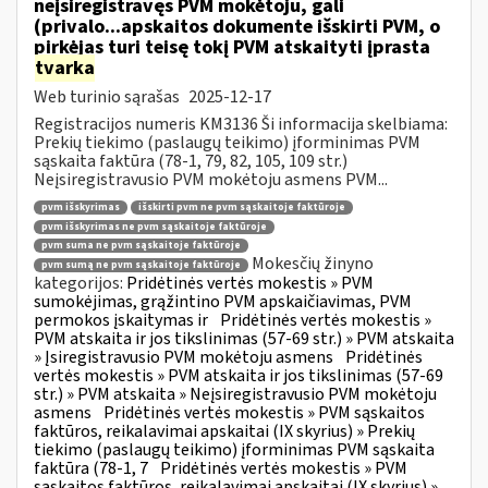
neįsiregistravęs PVM mokėtoju, gali
(privalo...apskaitos dokumente išskirti PVM, o
pirkėjas turi teisę tokį PVM atskaityti įprasta
tvarka
Web turinio sąrašas
2025-12-17
Registracijos numeris KM3136 Ši informacija skelbiama:
Prekių tiekimo (paslaugų teikimo) įforminimas PVM
sąskaita faktūra (78-1, 79, 82, 105, 109 str.)
Neįsiregistravusio PVM mokėtoju asmens PVM...
pvm išskyrimas
išskirti pvm ne pvm sąskaitoje faktūroje
pvm išskyrimas ne pvm sąskaitoje faktūroje
pvm suma ne pvm sąskaitoje faktūroje
Mokesčių žinyno
pvm sumą ne pvm sąskaitoje faktūroje
kategorijos:
Pridėtinės vertės mokestis » PVM
sumokėjimas, grąžintino PVM apskaičiavimas, PVM
permokos įskaitymas ir
Pridėtinės vertės mokestis »
PVM atskaita ir jos tikslinimas (57-69 str.) » PVM atskaita
» Įsiregistravusio PVM mokėtoju asmens
Pridėtinės
vertės mokestis » PVM atskaita ir jos tikslinimas (57-69
str.) » PVM atskaita » Neįsiregistravusio PVM mokėtoju
asmens
Pridėtinės vertės mokestis » PVM sąskaitos
faktūros, reikalavimai apskaitai (IX skyrius) » Prekių
tiekimo (paslaugų teikimo) įforminimas PVM sąskaita
faktūra (78-1, 7
Pridėtinės vertės mokestis » PVM
sąskaitos faktūros, reikalavimai apskaitai (IX skyrius) »