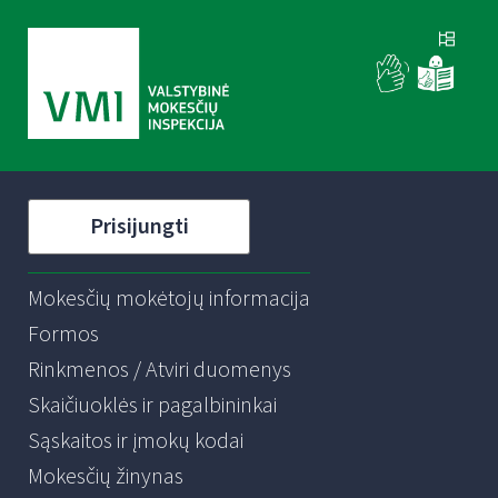
Prisijungti
Mokesčių mokėtojų informacija
Formos
Rinkmenos / Atviri duomenys
Skaičiuoklės ir pagalbininkai
Sąskaitos ir įmokų kodai
Mokesčių žinynas