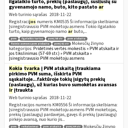
ilgalaikio turto, prekių (paslaugų), susijusių su
gyvenamojo namo, buto, kito pastato
ar
Web turinio sąrašas
2018-11-22
Registraci
jos
numeris KM0535 Ši informacija skelbiama:
Įsiregistravusio PVM mokėtoju asmens Tokio ilgalaikio
turto, kaip gyvenamojo namo
ar
buto,...
pvm
ilgalaikis turtas
pvmį 58 str
pvm atskaita
Mokesčių žinyno
fizinio asmens pvm atskaita
pvmį 61 str
kategorijos:
Pridėtinės vertės mokestis » PVM atskaita ir
jos tikslinimas (57-69 str.) » PVM atskaita »
Įsiregistravusio PVM mokėtoju asmens
Kokia
tvarka
į PVM atskaitą įtraukiama
pirkimo PVM suma, išskirta PVM
sąskaitoje...faktūroje tokių įsigytų prekių
(paslaugų), už kurias buvo sumokėtas avansas
ir
įtraukta
Web turinio sąrašas
2018-11-22
Registracijos numeris KM0556 Ši informacija skelbiama:
Įsiregistravusio PVM mokėtoju asmens PVM mokėtojas,
prekių (paslaugų) pardavėjas, gavęs iš prekių (paslaugų)
pirkėjo avansą, nuo kurio jis...
Mokesčių žinyno
pvm
reikalavimai
pvm atskaita
pvmį 64 str