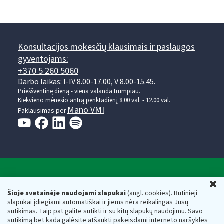
Konsultacijos mokesčių klausimais ir paslaugos
gyventojams:
+370 5 260 5060
Darbo laikas: I-IV 8.00-17.00, V 8.00-15.45.
Prieššventinę dieną - viena valanda trumpiau.
Kiekvieno mėnesio antrą penktadienį 8.00 val. - 12.00 val.
Mano VMI
Paklausimas per
Valstybinė mokesčių inspekcija prie Lietuvos
U
Respublikos finansų ministerijos
Šioje svetainėje naudojami slapukai
(angl. cookies). Būtinieji
slapukai įdiegiami automatiškai ir jiems nėra reikalingas Jūsų
Biudžetinė įstaiga. Juridinio asmens kodas — 188659752,
sutikimas. Taip pat galite sutikti ir su kitų slapukų naudojimu. Savo
adresas: Vasario 16-osios g. 14, 01107 Vilnius, Lietuva, el.paštas:
sutikimą bet kada galėsite atšaukti pakeisdami interneto naršyklės