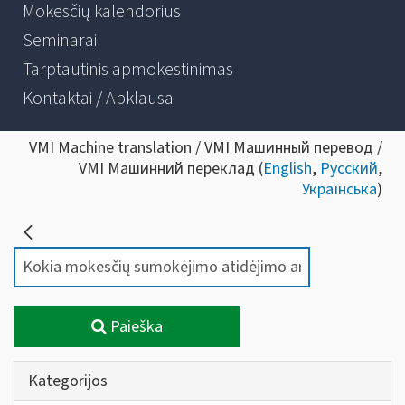
Mokesčių kalendorius
Seminarai
Tarptautinis apmokestinimas
Kontaktai / Apklausa
VMI Machine translation / VMI Машинный перевод /
VMI Машинний переклад (
English
,
Русский
,
Українська
)
Paieška
Kategorijos