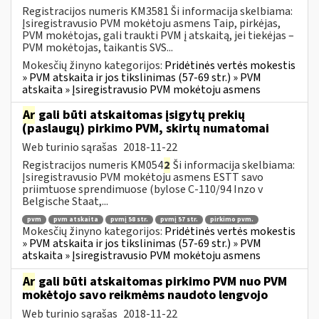
Registracijos numeris KM3581 Ši informacija skelbiama:
Įsiregistravusio PVM mokėtoju asmens Taip, pirkėjas,
PVM mokėtojas, gali traukti PVM į atskaitą, jei tiekėjas –
PVM mokėtojas, taikantis SVS...
Mokesčių žinyno kategorijos:
Pridėtinės vertės mokestis
» PVM atskaita ir jos tikslinimas (57-69 str.) » PVM
atskaita » Įsiregistravusio PVM mokėtoju asmens
Ar
gali būti atskaitomas įsigytų prekių
(paslaugų) pirkimo PVM, skirtų numatomai
Web turinio sąrašas
2018-11-22
Registracijos numeris KM054
2
Ši informacija skelbiama:
Įsiregistravusio PVM mokėtoju asmens ESTT savo
priimtuose sprendimuose (bylose C-110/94 Inzo v
Belgische Staat,...
pvm
pvm atskaita
pvmį 58 str.
pvmį 57 str.
pirkimo pvm.
Mokesčių žinyno kategorijos:
Pridėtinės vertės mokestis
» PVM atskaita ir jos tikslinimas (57-69 str.) » PVM
atskaita » Įsiregistravusio PVM mokėtoju asmens
Ar
gali būti atskaitomas pirkimo PVM nuo PVM
mokėtojo savo reikmėms naudoto lengvojo
Web turinio sąrašas
2018-11-22