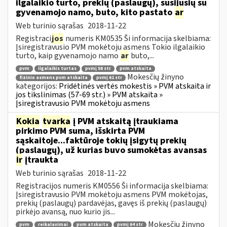
ilgalaikio turto, prekių (paslaugų), susijusių su
gyvenamojo namo, buto, kito pastato
ar
Web turinio sąrašas
2018-11-22
Registraci
jos
numeris KM0535 Ši informacija skelbiama:
Įsiregistravusio PVM mokėtoju asmens Tokio ilgalaikio
turto, kaip gyvenamojo namo
ar
buto,...
pvm
ilgalaikis turtas
pvmį 58 str
pvm atskaita
Mokesčių žinyno
fizinio asmens pvm atskaita
pvmį 61 str
kategorijos:
Pridėtinės vertės mokestis » PVM atskaita ir
jos tikslinimas (57-69 str.) » PVM atskaita »
Įsiregistravusio PVM mokėtoju asmens
Kokia
tvarka
į PVM atskaitą įtraukiama
pirkimo PVM suma, išskirta PVM
sąskaitoje...faktūroje tokių įsigytų prekių
(paslaugų), už kurias buvo sumokėtas avansas
ir
įtraukta
Web turinio sąrašas
2018-11-22
Registracijos numeris KM0556 Ši informacija skelbiama:
Įsiregistravusio PVM mokėtoju asmens PVM mokėtojas,
prekių (paslaugų) pardavėjas, gavęs iš prekių (paslaugų)
pirkėjo avansą, nuo kurio jis...
Mokesčių žinyno
pvm
reikalavimai
pvm atskaita
pvmį 64 str