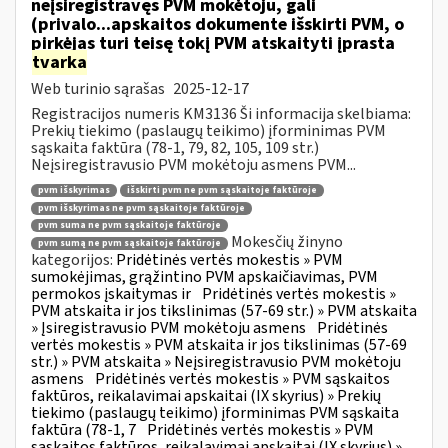
neįsiregistravęs PVM mokėtoju, gali
(privalo...apskaitos dokumente išskirti PVM, o
pirkėjas turi teisę tokį PVM atskaityti įprasta
tvarka
Web turinio sąrašas
2025-12-17
Registracijos numeris KM3136 Ši informacija skelbiama:
Prekių tiekimo (paslaugų teikimo) įforminimas PVM
sąskaita faktūra (78-1, 79, 82, 105, 109 str.)
Neįsiregistravusio PVM mokėtoju asmens PVM...
pvm išskyrimas
išskirti pvm ne pvm sąskaitoje faktūroje
pvm išskyrimas ne pvm sąskaitoje faktūroje
pvm suma ne pvm sąskaitoje faktūroje
Mokesčių žinyno
pvm sumą ne pvm sąskaitoje faktūroje
kategorijos:
Pridėtinės vertės mokestis » PVM
sumokėjimas, grąžintino PVM apskaičiavimas, PVM
permokos įskaitymas ir
Pridėtinės vertės mokestis »
PVM atskaita ir jos tikslinimas (57-69 str.) » PVM atskaita
» Įsiregistravusio PVM mokėtoju asmens
Pridėtinės
vertės mokestis » PVM atskaita ir jos tikslinimas (57-69
str.) » PVM atskaita » Neįsiregistravusio PVM mokėtoju
asmens
Pridėtinės vertės mokestis » PVM sąskaitos
faktūros, reikalavimai apskaitai (IX skyrius) » Prekių
tiekimo (paslaugų teikimo) įforminimas PVM sąskaita
faktūra (78-1, 7
Pridėtinės vertės mokestis » PVM
sąskaitos faktūros, reikalavimai apskaitai (IX skyrius) »