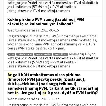
kategorijos:
Pridėtinės vertės mokestis » PVM atskaita ir
jos tikslinimas (57-69 str.) » PVM atskaita »
Įsiregistravusio PVM mokėtoju asmens
Kokie pirkimo PVM sumų įtraukimo į PVM
atskaitą reikalavimai yra taikomi?
Web turinio sąrašas
2025-05-15
Registracijos numeris KM0549 Ši informacija skelbiama:
Įsiregistravusio PVM mokėtoju asmens PVM mokėtojas,
vykdantis ekonominę PVM apmokestinamą veiklą, turi
teisę į PVM atskaitą įtraukti tik jam...
Mokesčių žinyno
pvm
reikalavimai
pvm atskaita
pvmį 64 str
kategorijos:
Pridėtinės vertės mokestis » PVM atskaita ir
jos tikslinimas (57-69 str.) » PVM atskaita »
Įsiregistravusio PVM mokėtoju asmens
Ar
gali būti atskaitomas visas pirkimo
(importo) PVM įsigytų prekių (paslaugų),
skirtų...tiekimui (paslaugų teikimui)
apmokestinamų PVM, taikant ne tik standartinį
bet
ir
...lengvatinį
ar
0 proc. dydžio PVM tarifą?
Web turinio sąrašas
2018-11-22
Registracijos numeris KM0545 Ši informacija skelbiama: