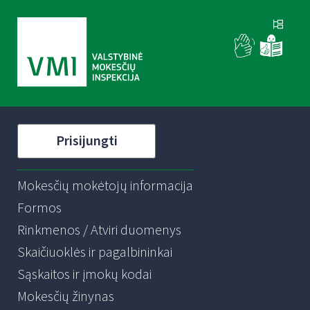
Prisijungti
Mokesčių mokėtojų informacija
Formos
Rinkmenos / Atviri duomenys
Skaičiuoklės ir pagalbininkai
Sąskaitos ir įmokų kodai
Mokesčių žinynas