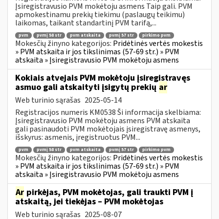
Įsiregistravusio PVM mokėtoju asmens Taip gali. PVM
apmokestinamu prekių tiekimu (paslaugų teikimu)
laikomas, taikant standartinį PVM tarifą,...
pvm
pvmį 58 str
pvm atskaita
pvmį 57 str
pirkimo pvm
Mokesčių žinyno kategorijos:
Pridėtinės vertės mokestis
» PVM atskaita ir jos tikslinimas (57-69 str.) » PVM
atskaita » Įsiregistravusio PVM mokėtoju asmens
Kokiais atvejais PVM mokėtoju įsiregistravęs
asmuo gali atskaityti įsigytų prekių
ar
Web turinio sąrašas
2025-05-14
Registracijos numeris KM0538 Ši informacija skelbiama:
Įsiregistravusio PVM mokėtoju asmens PVM atskaita
gali pasinaudoti PVM mokėtojais įsiregistravę asmenys,
išskyrus: asmenis, įregistruotus PVM...
pvm
pvmį 58 str
pvm atskaita
pvmį 57 str
pirkimo pvm
Mokesčių žinyno kategorijos:
Pridėtinės vertės mokestis
» PVM atskaita ir jos tikslinimas (57-69 str.) » PVM
atskaita » Įsiregistravusio PVM mokėtoju asmens
Ar
pirkėjas, PVM mokėtojas, gali traukti PVM į
atskaitą, jei tiekėjas – PVM mokėtojas
Web turinio sąrašas
2025-08-07