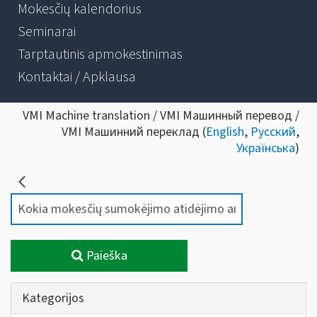
Mokesčių kalendorius
Seminarai
Tarptautinis apmokestinimas
Kontaktai / Apklausa
VMI Machine translation / VMI Машинный перевод /
VMI Машинний переклад (
English
,
Русский
,
Українська
)
Paieška
Kategorijos