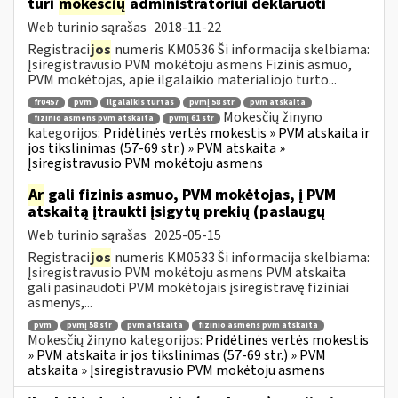
turi
mokesčių
administratoriui deklaruoti
Web turinio sąrašas
2018-11-22
Registraci
jos
numeris KM0536 Ši informacija skelbiama:
Įsiregistravusio PVM mokėtoju asmens Fizinis asmuo,
PVM mokėtojas, apie ilgalaikio materialiojo turto...
fr0457
pvm
ilgalaikis turtas
pvmį 58 str
pvm atskaita
Mokesčių žinyno
fizinio asmens pvm atskaita
pvmį 61 str
kategorijos:
Pridėtinės vertės mokestis » PVM atskaita ir
jos tikslinimas (57-69 str.) » PVM atskaita »
Įsiregistravusio PVM mokėtoju asmens
Ar
gali fizinis asmuo, PVM mokėtojas, į PVM
atskaitą įtraukti įsigytų prekių (paslaugų
Web turinio sąrašas
2025-05-15
Registraci
jos
numeris KM0533 Ši informacija skelbiama:
Įsiregistravusio PVM mokėtoju asmens PVM atskaita
gali pasinaudoti PVM mokėtojais įsiregistravę fiziniai
asmenys,...
pvm
pvmį 58 str
pvm atskaita
fizinio asmens pvm atskaita
Mokesčių žinyno kategorijos:
Pridėtinės vertės mokestis
» PVM atskaita ir jos tikslinimas (57-69 str.) » PVM
atskaita » Įsiregistravusio PVM mokėtoju asmens