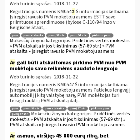
Web turinio sąrašas
2018-11-22
Registracijos numeris KM054
2
Ši informacija skelbiama:
Įsiregistravusio PVM mokėtoju asmens ESTT savo
priimtuose sprendimuose (bylose C-110/94 Inzo v
Belgische Staat,...
pvm
pvm atskaita
pvmį 58 str.
pvmį 57 str.
pirkimo pvm.
Mokesčių žinyno kategorijos:
Pridėtinės vertės mokestis
» PVM atskaita ir jos tikslinimas (57-69 str.) » PVM
atskaita » Įsiregistravusio PVM mokėtoju asmens
Ar
gali būti atskaitomas pirkimo PVM nuo PVM
mokėtojo savo reikmėms naudoto lengvojo
Web turinio sąrašas
2018-11-22
Registracijos numeris KM0547 Ši informacija skelbiama:
Įsiregistravusio PVM mokėtoju asmens Patiekus lengvąjį
automobilį į kitą valstybę narę, PVM mokėtojas turi
teisę įtraukti į PVM atskaitą dalį...
pvm
pvmį 58 str
pvm atskaita
pvmį 57 str
pirkimo pvm
Mokesčių žinyno kategorijos:
Pridėtinės vertės
pvmį 67 str
mokestis » PVM atskaita ir jos tikslinimas (57-69 str.) »
PVM atskaita » Įsiregistravusio PVM mokėtoju asmens
Ar
asmuo, viršijęs 45 000 eurų ribą, bet