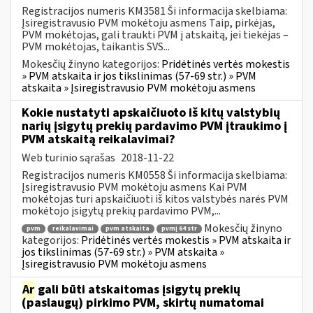
Registracijos numeris KM3581 Ši informacija skelbiama:
Įsiregistravusio PVM mokėtoju asmens Taip, pirkėjas,
PVM mokėtojas, gali traukti PVM į atskaitą, jei tiekėjas –
PVM mokėtojas, taikantis SVS...
Mokesčių žinyno kategorijos:
Pridėtinės vertės mokestis
» PVM atskaita ir jos tikslinimas (57-69 str.) » PVM
atskaita » Įsiregistravusio PVM mokėtoju asmens
Kokie nustatyti apskaičiuoto iš kitų valstybių
narių įsigytų prekių pardavimo PVM įtraukimo į
PVM atskaitą reikalavimai?
Web turinio sąrašas
2018-11-22
Registracijos numeris KM0558 Ši informacija skelbiama:
Įsiregistravusio PVM mokėtoju asmens Kai PVM
mokėtojas turi apskaičiuoti iš kitos valstybės narės PVM
mokėtojo įsigytų prekių pardavimo PVM,...
Mokesčių žinyno
pvm
reikalavimai
pvm atskaita
pvmį 64 str
kategorijos:
Pridėtinės vertės mokestis » PVM atskaita ir
jos tikslinimas (57-69 str.) » PVM atskaita »
Įsiregistravusio PVM mokėtoju asmens
Ar
gali būti atskaitomas įsigytų prekių
(paslaugų) pirkimo PVM, skirtų numatomai