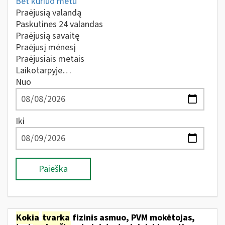
Bet kuriuo metu
Praėjusią valandą
Paskutines 24 valandas
Praėjusią savaitę
Praėjusį mėnesį
Praėjusiais metais
Laikotarpyje…
Nuo
Iki
Paieška
Kokia
tvarka
fizinis asmuo, PVM mokėtojas,