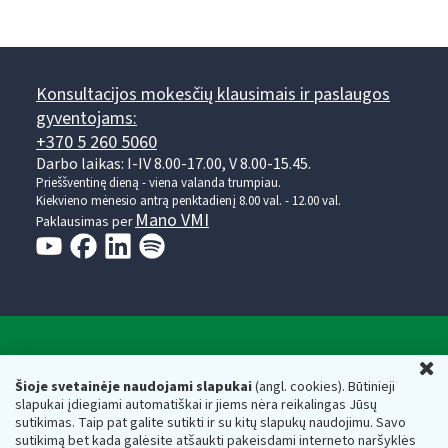
Konsultacijos mokesčių klausimais ir paslaugos
gyventojams:
+370 5 260 5060
Darbo laikas: I-IV 8.00-17.00, V 8.00-15.45.
Prieššventinę dieną - viena valanda trumpiau.
Kiekvieno mėnesio antrą penktadienį 8.00 val. - 12.00 val.
Mano VMI
Paklausimas per
Valstybinė mokesčių inspekcija prie Lietuvos
U
Respublikos finansų ministerijos
Šioje svetainėje naudojami slapukai
(angl. cookies). Būtinieji
slapukai įdiegiami automatiškai ir jiems nėra reikalingas Jūsų
Biudžetinė įstaiga. Juridinio asmens kodas — 188659752,
sutikimas. Taip pat galite sutikti ir su kitų slapukų naudojimu. Savo
adresas: Vasario 16-osios g. 14, 01107 Vilnius, Lietuva, el.paštas:
sutikimą bet kada galėsite atšaukti pakeisdami interneto naršyklės