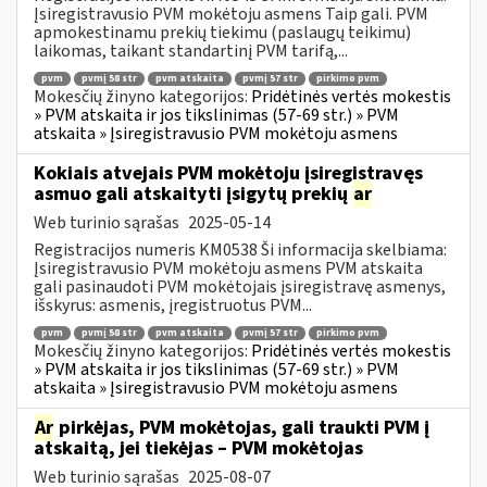
Įsiregistravusio PVM mokėtoju asmens Taip gali. PVM
apmokestinamu prekių tiekimu (paslaugų teikimu)
laikomas, taikant standartinį PVM tarifą,...
pvm
pvmį 58 str
pvm atskaita
pvmį 57 str
pirkimo pvm
Mokesčių žinyno kategorijos:
Pridėtinės vertės mokestis
» PVM atskaita ir jos tikslinimas (57-69 str.) » PVM
atskaita » Įsiregistravusio PVM mokėtoju asmens
Kokiais atvejais PVM mokėtoju įsiregistravęs
asmuo gali atskaityti įsigytų prekių
ar
Web turinio sąrašas
2025-05-14
Registracijos numeris KM0538 Ši informacija skelbiama:
Įsiregistravusio PVM mokėtoju asmens PVM atskaita
gali pasinaudoti PVM mokėtojais įsiregistravę asmenys,
išskyrus: asmenis, įregistruotus PVM...
pvm
pvmį 58 str
pvm atskaita
pvmį 57 str
pirkimo pvm
Mokesčių žinyno kategorijos:
Pridėtinės vertės mokestis
» PVM atskaita ir jos tikslinimas (57-69 str.) » PVM
atskaita » Įsiregistravusio PVM mokėtoju asmens
Ar
pirkėjas, PVM mokėtojas, gali traukti PVM į
atskaitą, jei tiekėjas – PVM mokėtojas
Web turinio sąrašas
2025-08-07