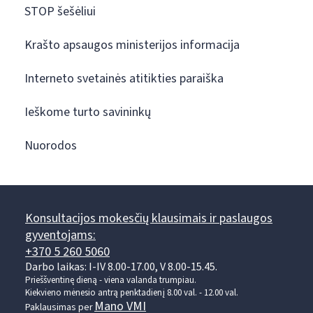
STOP šešėliui
Krašto apsaugos ministerijos informacija
Interneto svetainės atitikties paraiška
Ieškome turto savininkų
Nuorodos
Konsultacijos mokesčių klausimais ir paslaugos
gyventojams:
+370 5 260 5060
Darbo laikas: I-IV 8.00-17.00, V 8.00-15.45.
Prieššventinę dieną - viena valanda trumpiau.
Kiekvieno mėnesio antrą penktadienį 8.00 val. - 12.00 val.
Mano VMI
Paklausimas per