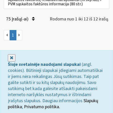
PVM sąskaitos faktūros informacija (80 str.)
75 Įrašų(-ai)
Rodoma nuo 1 iki 12 iš 12 irašų.
1
Uždaryti
Šioje svetainėje naudojami slapukai
(angl.
cookies). Būtinieji slapukai įdiegiami automatiškai
ir jiems nėra reikalingas Jūsų sutikimas. Taip pat
galite sutikti ir su kitų slapukų naudojimu. Savo
sutikimą bet kada galėsite atšaukti pakeisdami
interneto naršyklės nustatymus ir ištrindami
įrašytus slapukus. Daugiau informacijos
Slapukų
politika
;
Privatumo politika.