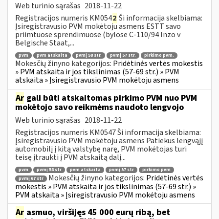
Web turinio sąrašas
2018-11-22
Registracijos numeris KM054
2
Ši informacija skelbiama:
Įsiregistravusio PVM mokėtoju asmens ESTT savo
priimtuose sprendimuose (bylose C-110/94 Inzo v
Belgische Staat,...
pvm
pvm atskaita
pvmį 58 str.
pvmį 57 str.
pirkimo pvm.
Mokesčių žinyno kategorijos:
Pridėtinės vertės mokestis
» PVM atskaita ir jos tikslinimas (57-69 str.) » PVM
atskaita » Įsiregistravusio PVM mokėtoju asmens
Ar
gali būti atskaitomas pirkimo PVM nuo PVM
mokėtojo savo reikmėms naudoto lengvojo
Web turinio sąrašas
2018-11-22
Registracijos numeris KM0547 Ši informacija skelbiama:
Įsiregistravusio PVM mokėtoju asmens Patiekus lengvąjį
automobilį į kitą valstybę narę, PVM mokėtojas turi
teisę įtraukti į PVM atskaitą dalį...
pvm
pvmį 58 str
pvm atskaita
pvmį 57 str
pirkimo pvm
Mokesčių žinyno kategorijos:
Pridėtinės vertės
pvmį 67 str
mokestis » PVM atskaita ir jos tikslinimas (57-69 str.) »
PVM atskaita » Įsiregistravusio PVM mokėtoju asmens
Ar
asmuo, viršijęs 45 000 eurų ribą, bet