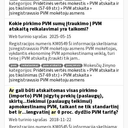
kategorijos:
Pridėtinės vertės mokestis » PVM atskaita ir
jos tikslinimas (57-69 str.) » PVM atskaita »
Įsiregistravusio PVM mokėtoju asmens
Kokie pirkimo PVM sumų įtraukimo į PVM
atskaitą reikalavimai yra taikomi?
Web turinio sąrašas
2025-05-15
Registracijos numeris KM0549 Ši informacija skelbiama:
Įsiregistravusio PVM mokėtoju asmens PVM mokėtojas,
vykdantis ekonominę PVM apmokestinamą veiklą, turi
teisę į PVM atskaitą įtraukti tik jam...
Mokesčių žinyno
pvm
reikalavimai
pvm atskaita
pvmį 64 str
kategorijos:
Pridėtinės vertės mokestis » PVM atskaita ir
jos tikslinimas (57-69 str.) » PVM atskaita »
Įsiregistravusio PVM mokėtoju asmens
Ar
gali būti atskaitomas visas pirkimo
(importo) PVM įsigytų prekių (paslaugų),
skirtų...tiekimui (paslaugų teikimui)
apmokestinamų PVM, taikant ne tik standartinį
bet
ir
...lengvatinį
ar
0 proc. dydžio PVM tarifą?
Web turinio sąrašas
2018-11-22
Registracijos numeris KM0545 Ši informacija skelbiama: