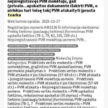
neįsiregistravęs PVM mokėtoju, gali
(privalo...apskaitos dokumente išskirti PVM, o
pirkėjas turi teisę tokį PVM atskaityti įprasta
tvarka
Web turinio sąrašas
2025-12-17
Registracijos numeris KM3136 Ši informacija skelbiama:
Prekių tiekimo (paslaugų teikimo) įforminimas PVM
sąskaita faktūra (78-1, 79, 82, 105, 109 str.)
Neįsiregistravusio PVM mokėtoju asmens PVM...
pvm išskyrimas
išskirti pvm ne pvm sąskaitoje faktūroje
pvm išskyrimas ne pvm sąskaitoje faktūroje
pvm suma ne pvm sąskaitoje faktūroje
Mokesčių žinyno
pvm sumą ne pvm sąskaitoje faktūroje
kategorijos:
Pridėtinės vertės mokestis » PVM
sumokėjimas, grąžintino PVM apskaičiavimas, PVM
permokos įskaitymas ir
Pridėtinės vertės mokestis »
PVM atskaita ir jos tikslinimas (57-69 str.) » PVM atskaita
» Įsiregistravusio PVM mokėtoju asmens
Pridėtinės
vertės mokestis » PVM atskaita ir jos tikslinimas (57-69
str.) » PVM atskaita » Neįsiregistravusio PVM mokėtoju
asmens
Pridėtinės vertės mokestis » PVM sąskaitos
faktūros, reikalavimai apskaitai (IX skyrius) » Prekių
tiekimo (paslaugų teikimo) įforminimas PVM sąskaita
faktūra (78-1, 7
Pridėtinės vertės mokestis » PVM
sąskaitos faktūros, reikalavimai apskaitai (IX skyrius) »