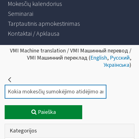
Mokesčių kalendorius
Seminarai
Tarptautinis apmokestinimas
Kontaktai / Apklausa
VMI Machine translation / VMI Машинный перевод /
VMI Машинний переклад (
English
,
Русский
,
Українська
)
Paieška
Kategorijos