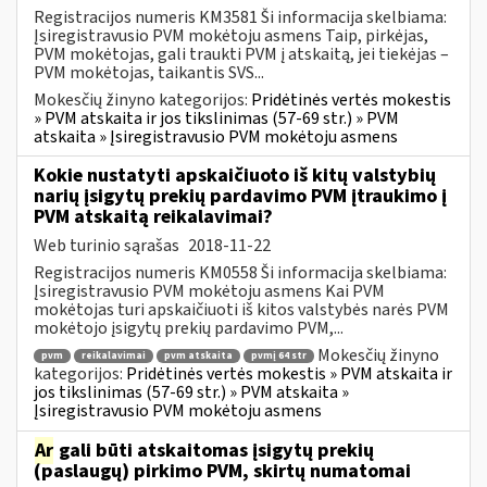
Registracijos numeris KM3581 Ši informacija skelbiama:
Įsiregistravusio PVM mokėtoju asmens Taip, pirkėjas,
PVM mokėtojas, gali traukti PVM į atskaitą, jei tiekėjas –
PVM mokėtojas, taikantis SVS...
Mokesčių žinyno kategorijos:
Pridėtinės vertės mokestis
» PVM atskaita ir jos tikslinimas (57-69 str.) » PVM
atskaita » Įsiregistravusio PVM mokėtoju asmens
Kokie nustatyti apskaičiuoto iš kitų valstybių
narių įsigytų prekių pardavimo PVM įtraukimo į
PVM atskaitą reikalavimai?
Web turinio sąrašas
2018-11-22
Registracijos numeris KM0558 Ši informacija skelbiama:
Įsiregistravusio PVM mokėtoju asmens Kai PVM
mokėtojas turi apskaičiuoti iš kitos valstybės narės PVM
mokėtojo įsigytų prekių pardavimo PVM,...
Mokesčių žinyno
pvm
reikalavimai
pvm atskaita
pvmį 64 str
kategorijos:
Pridėtinės vertės mokestis » PVM atskaita ir
jos tikslinimas (57-69 str.) » PVM atskaita »
Įsiregistravusio PVM mokėtoju asmens
Ar
gali būti atskaitomas įsigytų prekių
(paslaugų) pirkimo PVM, skirtų numatomai