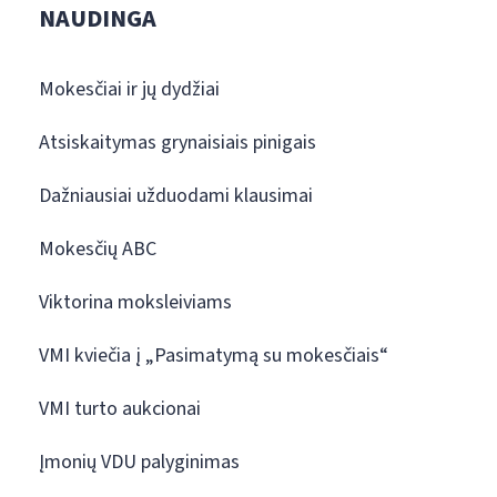
NAUDINGA
Mokesčiai ir jų dydžiai
Atsiskaitymas grynaisiais pinigais
Dažniausiai užduodami klausimai
Mokesčių ABC
Viktorina moksleiviams
VMI kviečia į „Pasimatymą su mokesčiais“
VMI turto aukcionai
Įmonių VDU palyginimas