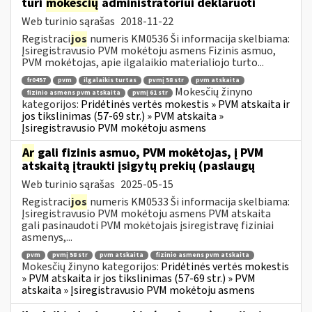
turi
mokesčių
administratoriui deklaruoti
Web turinio sąrašas
2018-11-22
Registraci
jos
numeris KM0536 Ši informacija skelbiama:
Įsiregistravusio PVM mokėtoju asmens Fizinis asmuo,
PVM mokėtojas, apie ilgalaikio materialiojo turto...
fr0457
pvm
ilgalaikis turtas
pvmį 58 str
pvm atskaita
Mokesčių žinyno
fizinio asmens pvm atskaita
pvmį 61 str
kategorijos:
Pridėtinės vertės mokestis » PVM atskaita ir
jos tikslinimas (57-69 str.) » PVM atskaita »
Įsiregistravusio PVM mokėtoju asmens
Ar
gali fizinis asmuo, PVM mokėtojas, į PVM
atskaitą įtraukti įsigytų prekių (paslaugų
Web turinio sąrašas
2025-05-15
Registraci
jos
numeris KM0533 Ši informacija skelbiama:
Įsiregistravusio PVM mokėtoju asmens PVM atskaita
gali pasinaudoti PVM mokėtojais įsiregistravę fiziniai
asmenys,...
pvm
pvmį 58 str
pvm atskaita
fizinio asmens pvm atskaita
Mokesčių žinyno kategorijos:
Pridėtinės vertės mokestis
» PVM atskaita ir jos tikslinimas (57-69 str.) » PVM
atskaita » Įsiregistravusio PVM mokėtoju asmens