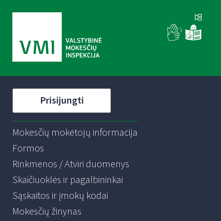
Prisijungti
Mokesčių mokėtojų informacija
Formos
Rinkmenos / Atviri duomenys
Skaičiuoklės ir pagalbininkai
Sąskaitos ir įmokų kodai
Mokesčių žinynas