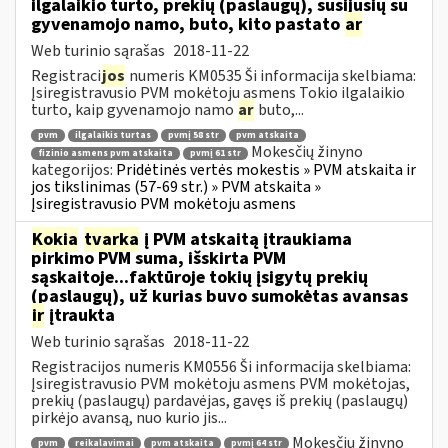
ilgalaikio turto, prekių (paslaugų), susijusių su
gyvenamojo namo, buto, kito pastato
ar
Web turinio sąrašas
2018-11-22
Registraci
jos
numeris KM0535 Ši informacija skelbiama:
Įsiregistravusio PVM mokėtoju asmens Tokio ilgalaikio
turto, kaip gyvenamojo namo
ar
buto,...
pvm
ilgalaikis turtas
pvmį 58 str
pvm atskaita
Mokesčių žinyno
fizinio asmens pvm atskaita
pvmį 61 str
kategorijos:
Pridėtinės vertės mokestis » PVM atskaita ir
jos tikslinimas (57-69 str.) » PVM atskaita »
Įsiregistravusio PVM mokėtoju asmens
Kokia
tvarka
į PVM atskaitą įtraukiama
pirkimo PVM suma, išskirta PVM
sąskaitoje...faktūroje tokių įsigytų prekių
(paslaugų), už kurias buvo sumokėtas avansas
ir
įtraukta
Web turinio sąrašas
2018-11-22
Registracijos numeris KM0556 Ši informacija skelbiama:
Įsiregistravusio PVM mokėtoju asmens PVM mokėtojas,
prekių (paslaugų) pardavėjas, gavęs iš prekių (paslaugų)
pirkėjo avansą, nuo kurio jis...
Mokesčių žinyno
pvm
reikalavimai
pvm atskaita
pvmį 64 str