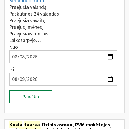
Bet kuriuo metu
Praėjusią valandą
Paskutines 24 valandas
Praėjusią savaitę
Praėjusį mėnesį
Praėjusiais metais
Laikotarpyje…
Nuo
Iki
Paieška
Kokia
tvarka
fizinis asmuo, PVM mokėtojas,