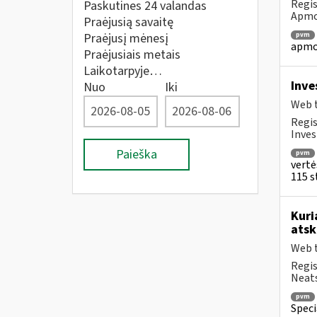
Regis
Paskutines 24 valandas
Apmok
Praėjusią savaitę
Praėjusį mėnesį
pvm
apmok
Praėjusiais metais
Laikotarpyje…
Inve
Nuo
Iki
Web t
Regis
Inves
Paieška
pvm
vertė
115 st
Kuri
atsk
Web t
Regis
Neats
pvm
Speci