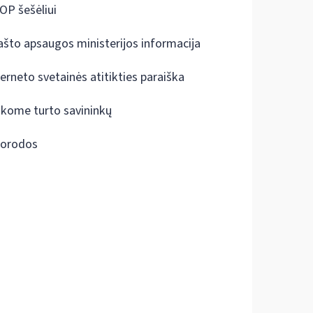
OP šešėliui
ašto apsaugos ministerijos informacija
terneto svetainės atitikties paraiška
škome turto savininkų
orodos