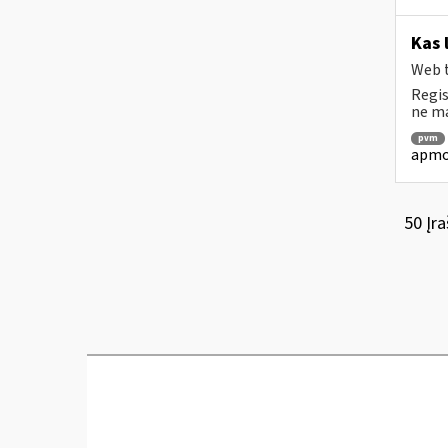
Kas 
Web t
Regis
ne ma
pvm
apmok
50 Įra