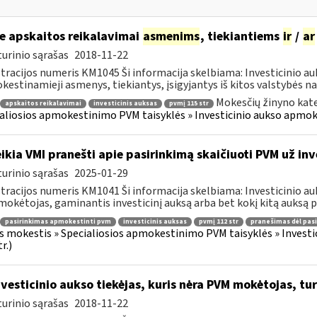
e apskaitos reikalavimai
asmenims
, tiekiantiems
ir
/
ar
urinio sąrašas
2018-11-22
tracijos numeris KM1045 Ši informacija skelbiama: Investicinio 
estinamieji asmenys, tiekiantys, įsigyjantys iš kitos valstybės nar
Mokesčių žinyno kate
apskaitos reikalavimai
investicinis auksas
pvmį 115 str
aliosios apmokestinimo PVM taisyklės » Investicinio aukso apmo
ikia VMI pranešti apie pasirinkimą skaičiuoti PVM už inv
urinio sąrašas
2025-01-29
tracijos numeris KM1041 Ši informacija skelbiama: Investicinio 
okėtojas, gaminantis investicinį auksą arba bet kokį kitą auksą per
pasirinkimas apmokestinti pvm
investicinis auksas
pvmį 112 str
pranešimas dėl pas
s mokestis » Specialiosios apmokestinimo PVM taisyklės » Inves
r.)
vesticinio aukso tiekėjas, kuris nėra PVM mokėtojas, turi
urinio sąrašas
2018-11-22