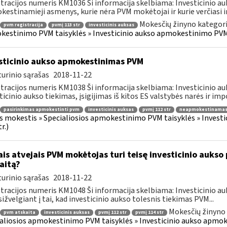
tracijos numeris KM1036 Ši informacija skelbiama: Investicinio 
estinamieji asmenys, kurie nėra PVM mokėtojai ir kurie verčiasi inv
Mokesčių žinyno kategori
pvm registracija
pvmį 113 str
investicinis auksas
estinimo PVM taisyklės » Investicinio aukso apmokestinimo PVM
sticinio aukso apmokestinimas PVM
urinio sąrašas
2018-11-22
tracijos numeris KM1038 Ši informacija skelbiama: Investicinio 
ticinio aukso tiekimas, įsigijimas iš kitos ES valstybės narės ir impo
pasirinkimas apmokestinti pvm
investicinis auksas
pvmį 112 str
neapmokestinamas
s mokestis » Specialiosios apmokestinimo PVM taisyklės » Inves
r.)
ais atvejais PVM mokėtojas turi teisę investicinio aukso
aitą?
urinio sąrašas
2018-11-22
tracijos numeris KM1048 Ši informacija skelbiama: Investicinio 
ižvelgiant į tai, kad investicinio aukso tolesnis tiekimas PVM...
Mokesčių žinyno 
pvm atskaita
investicinis auksas
pvmį 112 str
pvmį 114 str
aliosios apmokestinimo PVM taisyklės » Investicinio aukso apmo