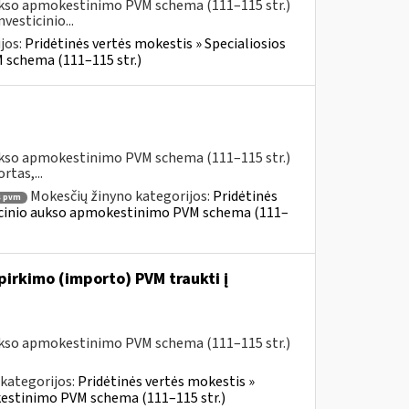
aukso apmokestinimo PVM schema (111–115 str.)
esticinio...
jos:
Pridėtinės vertės mokestis » Specialiosios
 schema (111–115 str.)
aukso apmokestinimo PVM schema (111–115 str.)
rtas,...
Mokesčių žinyno kategorijos:
Pridėtinės
 pvm
ticinio aukso apmokestinimo PVM schema (111–
 pirkimo (importo) PVM traukti į
aukso apmokestinimo PVM schema (111–115 str.)
kategorijos:
Pridėtinės vertės mokestis »
kestinimo PVM schema (111–115 str.)