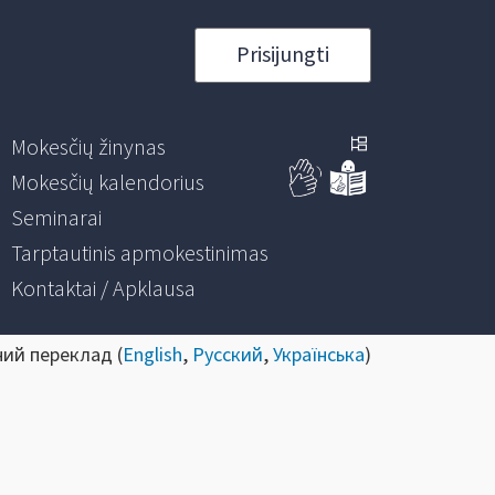
Prisijungti
Mokesčių žinynas
Mokesčių kalendorius
Seminarai
Tarptautinis apmokestinimas
Kontaktai / Apklausa
ний переклад (
English
,
Русский
,
Українська
)