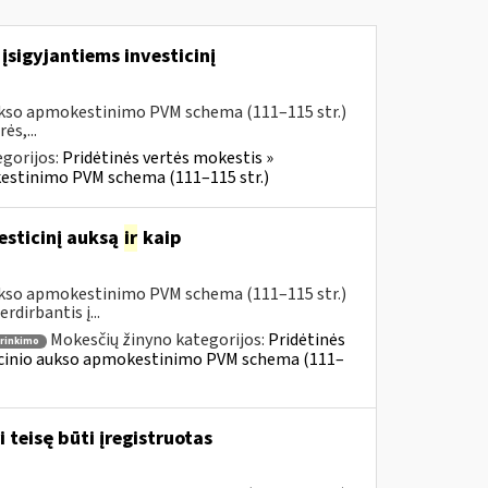
įsigyjantiems investicinį
aukso apmokestinimo PVM schema (111–115 str.)
ės,...
gorijos:
Pridėtinės vertės mokestis »
kestinimo PVM schema (111–115 str.)
esticinį auksą
ir
kaip
aukso apmokestinimo PVM schema (111–115 str.)
dirbantis į...
Mokesčių žinyno kategorijos:
Pridėtinės
irinkimo
ticinio aukso apmokestinimo PVM schema (111–
 teisę būti įregistruotas