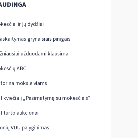
AUDINGA
kesčiai ir jų dydžiai
siskaitymas grynaisiais pinigais
žniausiai užduodami klausimai
kesčių ABC
ktorina moksleiviams
I kviečia į „Pasimatymą su mokesčiais“
I turto aukcionai
onių VDU palyginimas