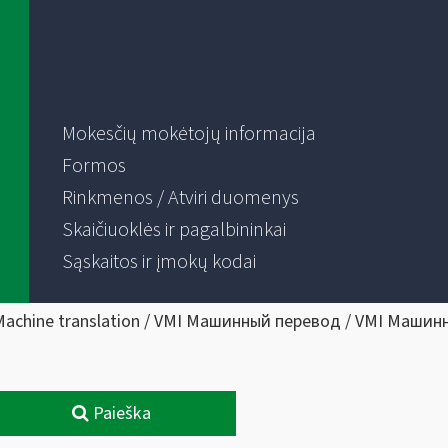
Mokesčių mokėtojų informacija
Formos
Rinkmenos / Atviri duomenys
Skaičiuoklės ir pagalbininkai
Sąskaitos ir įmokų kodai
Machine translation / VMI Машинный перевод / VMI Машин
Paieška