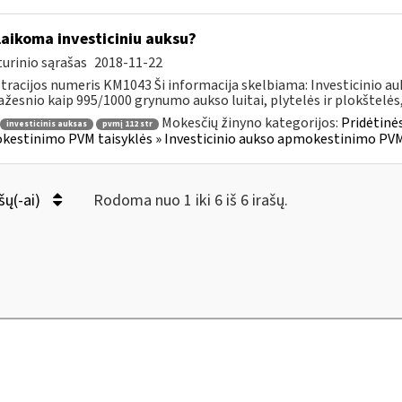
laikoma investiciniu auksu?
urinio sąrašas
2018-11-22
tracijos numeris KM1043 Ši informacija skelbiama: Investicinio 
žesnio kaip 995/1000 grynumo aukso luitai, plytelės ir plokštelės,.
Mokesčių žinyno kategorijos:
Pridėtinės
investicinis auksas
pvmį 112 str
estinimo PVM taisyklės » Investicinio aukso apmokestinimo PVM
šų(-ai)
Rodoma nuo 1 iki 6 iš 6 irašų.