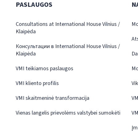
PASLAUGOS
N
Consultations at International House Vilnius /
Mo
Klaipėda
At
Консультации в International House Vilnius /
Klaipėda
Da
VMI teikiamos paslaugos
Mo
VMI kliento profilis
Vi
VMI skaitmeninė transformacija
VM
Vienas langelis prievolėms valstybei sumokėti
VM
Įm