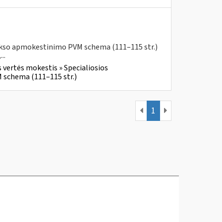
aukso apmokestinimo PVM schema (111–115 str.)
..
 vertės mokestis » Specialiosios
 schema (111–115 str.)
1