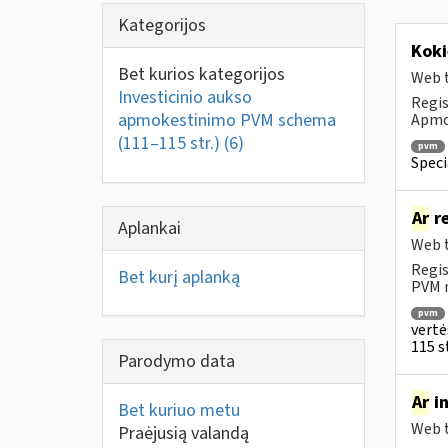
Kategorijos
Koki
Bet kurios kategorijos
Web t
Investicinio aukso
Regis
apmokestinimo PVM schema
Apmok
(111–115 str.)
(6)
pvm
Speci
Ar
re
Aplankai
Web t
Regis
Bet kurį aplanką
PVM m
pvm
vertė
115 st
Parodymo data
Ar
in
Bet kuriuo metu
Web t
Praėjusią valandą