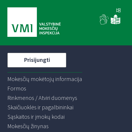
Prisijungti
Mokesčių mokėtojų informacija
Formos
Rinkmenos / Atviri duomenys
Skaičiuoklės ir pagalbininkai
Sąskaitos ir įmokų kodai
Mokesčių žinynas