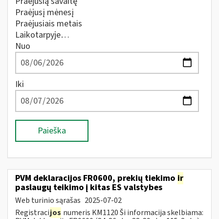
Praėjusią savaitę
Praėjusį mėnesį
Praėjusiais metais
Laikotarpyje…
Nuo
Iki
Paieška
PVM deklaracijos FR0600, prekių tiekimo
ir
paslaugų teikimo į kitas ES valstybes
Web turinio sąrašas
2025-07-02
Registraci
jos
numeris KM1120 Ši informacija skelbiama: