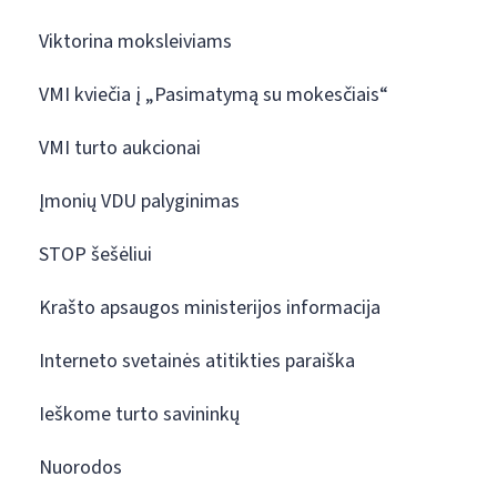
Viktorina moksleiviams
VMI kviečia į „Pasimatymą su mokesčiais“
VMI turto aukcionai
Įmonių VDU palyginimas
STOP šešėliui
Krašto apsaugos ministerijos informacija
Interneto svetainės atitikties paraiška
Ieškome turto savininkų
Nuorodos