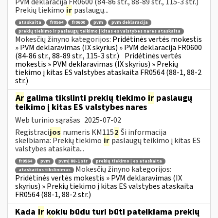
PVM deklaracija FR0600 (84-86 str., 88-89 str., 115-3 str.)
Prekių tiekimo
ir
paslaugų...
ataskaita
fr0564
fr0600
pvm
pvm deklaracija
prekių tiekimo ir paslaugų teikimo į kitas es valstybes nares ataskaita
Mokesčių žinyno kategorijos:
Pridėtinės vertės mokestis
» PVM deklaravimas (IX skyrius) » PVM deklaracija FR0600
(84-86 str., 88-89 str., 115-3 str.)
Pridėtinės vertės
mokestis » PVM deklaravimas (IX skyrius) » Prekių
tiekimo į kitas ES valstybes ataskaita FR0564 (88-1, 88-2
str.)
Ar
galima tikslinti prekių tiekimo
ir
paslaugų
teikimo į kitas ES valstybes nares
Web turinio sąrašas
2025-07-02
Registraci
jos
numeris KM115
2
Ši informacija
skelbiama: Prekių tiekimo
ir
paslaugų teikimo į kitas ES
valstybes ataskaita...
fr0564
pvm
pvmį 88-1 str
prekių tiekimo į es ataskaita
Mokesčių žinyno kategorijos:
ataskaitos tikslinimas
Pridėtinės vertės mokestis » PVM deklaravimas (IX
skyrius) » Prekių tiekimo į kitas ES valstybes ataskaita
FR0564 (88-1, 88-2 str.)
Kada
ir
kokiu būdu turi būti pateikiama prekių