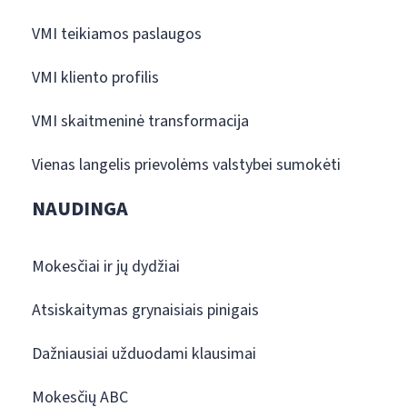
VMI teikiamos paslaugos
VMI kliento profilis
VMI skaitmeninė transformacija
Vienas langelis prievolėms valstybei sumokėti
NAUDINGA
Mokesčiai ir jų dydžiai
Atsiskaitymas grynaisiais pinigais
Dažniausiai užduodami klausimai
Mokesčių ABC