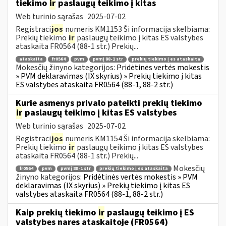
tiekimo
ir
paslaugų teikimo į kitas
Web turinio sąrašas
2025-07-02
Registraci
jos
numeris KM1153 Ši informacija skelbiama:
Prekių tiekimo
ir
paslaugų teikimo į kitas ES valstybes
ataskaita FR0564 (88-1 str.) Prekių...
ataskaita
fr0564
pvm
pvmį 88-1 str
prekių tiekimo į es ataskaita
Mokesčių žinyno kategorijos:
Pridėtinės vertės mokestis
» PVM deklaravimas (IX skyrius) » Prekių tiekimo į kitas
ES valstybes ataskaita FR0564 (88-1, 88-2 str.)
Kurie asmenys privalo pateikti prekių tiekimo
ir
paslaugų teikimo į kitas ES valstybes
Web turinio sąrašas
2025-07-02
Registraci
jos
numeris KM1154 Ši informacija skelbiama:
Prekių tiekimo
ir
paslaugų teikimo į kitas ES valstybes
ataskaita FR0564 (88-1 str.) Prekių...
Mokesčių
fr0564
pvm
pvmį 88-1 str
prekių tiekimo į es ataskaita
žinyno kategorijos:
Pridėtinės vertės mokestis » PVM
deklaravimas (IX skyrius) » Prekių tiekimo į kitas ES
valstybes ataskaita FR0564 (88-1, 88-2 str.)
Kaip prekių tiekimo
ir
paslaugų teikimo į ES
valstybes nares ataskaitoje (FR0564)