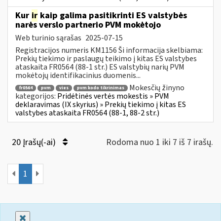
Kur
ir
kaip galima pasitikrinti ES valstybės
narės verslo partnerio PVM mokėtojo
Web turinio sąrašas
2025-07-15
Registracijos numeris KM1156 Ši informacija skelbiama:
Prekių tiekimo ir paslaugų teikimo į kitas ES valstybes
ataskaita FR0564 (88-1 str.) ES valstybių narių PVM
mokėtojų identifikacinius duomenis...
Mokesčių žinyno
fr0564
pvm
vies
pvm kodo tikrinimas
kategorijos:
Pridėtinės vertės mokestis » PVM
deklaravimas (IX skyrius) » Prekių tiekimo į kitas ES
valstybes ataskaita FR0564 (88-1, 88-2 str.)
20 Įrašų(-ai)
Rodoma nuo 1 iki 7 iš 7 irašų.
1
Uždaryti