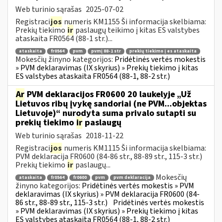
Web turinio sąrašas
2025-07-02
Registraci
jos
numeris KM1155 Ši informacija skelbiama:
Prekių tiekimo
ir
paslaugų teikimo į kitas ES valstybes
ataskaita FR0564 (88-1 str.)...
ataskaita
fr0564
pvm
pvmį 88-1 str
prekių tiekimo į es ataskaita
Mokesčių žinyno kategorijos:
Pridėtinės vertės mokestis
» PVM deklaravimas (IX skyrius) » Prekių tiekimo į kitas
ES valstybes ataskaita FR0564 (88-1, 88-2 str.)
Ar
PVM deklaracijos FR0600 20 laukelyje „Už
Lietuvos ribų įvykę sandoriai (ne PVM...objektas
Lietuvoje)“ nurodyta suma privalo sutapti su
prekių tiekimo
ir
paslaugų
Web turinio sąrašas
2018-11-22
Registraci
jos
numeris KM1115 Ši informacija skelbiama:
PVM deklaracija FR0600 (84-86 str., 88-89 str., 115-3 str.)
Prekių tiekimo
ir
paslaugų...
Mokesčių
ataskaita
fr0564
fr0600
pvm
pvm deklaracija
žinyno kategorijos:
Pridėtinės vertės mokestis » PVM
deklaravimas (IX skyrius) » PVM deklaracija FR0600 (84-
86 str., 88-89 str., 115-3 str.)
Pridėtinės vertės mokestis
» PVM deklaravimas (IX skyrius) » Prekių tiekimo į kitas
ES valstybes ataskaita FR0564 (88-1, 88-2 str.)