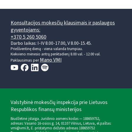
Konsultacijos mokesčių klausimais ir paslaugos
gyventojams:
+370 5 260 5060
Darbo laikas: I-IV 8.00-17.00, V 8.00-15.45.
Prieššventinę dieną - viena valanda trumpiau.
Kiekvieno mėnesio antrą penktadienį 8.00 val. - 12.00 val.
Mano VMI
Paklausimas per
Valstybinė mokesčių inspekcija prie Lietuvos
Respublikos finansų ministerijos
Biudžetinė įstaiga. Juridinio asmens kodas — 188659752,
adresas: Vasario 16-osios g. 14, 01107 Vilnius, Lietuva, el.paštas:
vmi@vmi.lt
, E. pristatymo dėžutės adresas 188659752