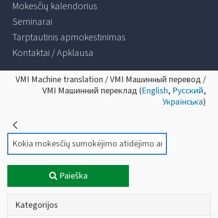
Mokesčių kalendorius
Seminarai
Tarptautinis apmokestinimas
Kontaktai / Apklausa
VMI Machine translation / VMI Машинный перевод /
VMI Машинний переклад (
English
,
Русский
,
Українська
)
Paieška
Kategorijos