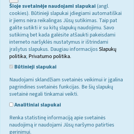
Šioje svetainėje naudojami slapukai
(angl.
cookies). Būtinieji slapukai įdiegiami automatiškai
ir jiems nėra reikalingas Jūsų sutikimas. Taip pat
galite sutikti ir su kitų slapukų naudojimu. Savo
sutikimą bet kada galėsite atšaukti pakeisdami
interneto naršyklės nustatymus ir ištrindami
įrašytus slapukus. Daugiau informacijos
Slapukų
politika
;
Privatumo politika.
Būtinieji slapukai
Naudojami sklandžiam svetainės veikimui ir įgalina
pagrindines svetainės funkcijas. Be šių slapukų
svetainė negali tinkamai veikti.
Analitiniai slapukai
Renka statistinę informaciją apie svetainės
naudojimą ir naudojami Jūsų naršymo patirties
gerinimui.