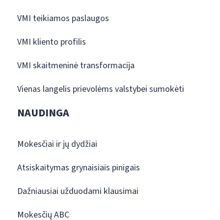
VMI teikiamos paslaugos
VMI kliento profilis
VMI skaitmeninė transformacija
Vienas langelis prievolėms valstybei sumokėti
NAUDINGA
Mokesčiai ir jų dydžiai
Atsiskaitymas grynaisiais pinigais
Dažniausiai užduodami klausimai
Mokesčių ABC