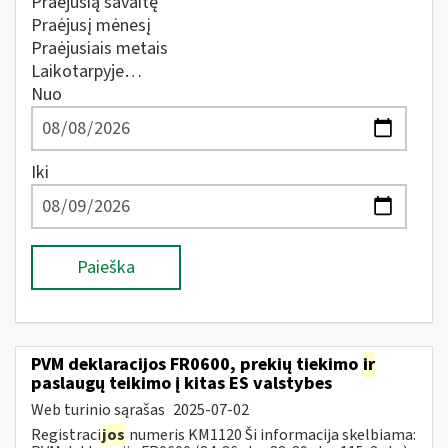
Praėjusią savaitę
Praėjusį mėnesį
Praėjusiais metais
Laikotarpyje…
Nuo
Iki
Paieška
PVM deklaracijos FR0600, prekių tiekimo
ir
paslaugų teikimo į kitas ES valstybes
Web turinio sąrašas
2025-07-02
Registraci
jos
numeris KM1120 Ši informacija skelbiama: