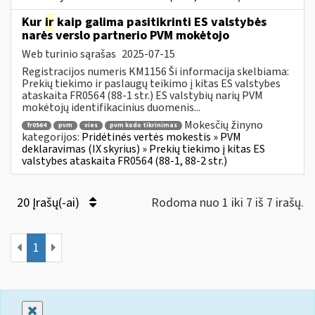
Kur
ir
kaip galima pasitikrinti ES valstybės
narės verslo partnerio PVM mokėtojo
Web turinio sąrašas
2025-07-15
Registracijos numeris KM1156 Ši informacija skelbiama:
Prekių tiekimo ir paslaugų teikimo į kitas ES valstybes
ataskaita FR0564 (88-1 str.) ES valstybių narių PVM
mokėtojų identifikacinius duomenis...
Mokesčių žinyno
fr0564
pvm
vies
pvm kodo tikrinimas
kategorijos:
Pridėtinės vertės mokestis » PVM
deklaravimas (IX skyrius) » Prekių tiekimo į kitas ES
valstybes ataskaita FR0564 (88-1, 88-2 str.)
20 Įrašų(-ai)
Rodoma nuo 1 iki 7 iš 7 irašų.
1
Uždaryti