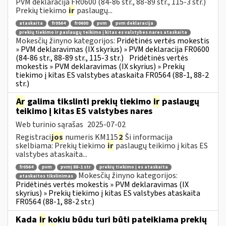
PVM deklaracija FR0600 (84-86 str., 88-89 str., 115-3 str.)
Prekių tiekimo
ir
paslaugų...
ataskaita
fr0564
fr0600
pvm
pvm deklaracija
prekių tiekimo ir paslaugų teikimo į kitas es valstybes nares ataskaita
Mokesčių žinyno kategorijos:
Pridėtinės vertės mokestis
» PVM deklaravimas (IX skyrius) » PVM deklaracija FR0600
(84-86 str., 88-89 str., 115-3 str.)
Pridėtinės vertės
mokestis » PVM deklaravimas (IX skyrius) » Prekių
tiekimo į kitas ES valstybes ataskaita FR0564 (88-1, 88-2
str.)
Ar
galima tikslinti prekių tiekimo
ir
paslaugų
teikimo į kitas ES valstybes nares
Web turinio sąrašas
2025-07-02
Registraci
jos
numeris KM115
2
Ši informacija
skelbiama: Prekių tiekimo
ir
paslaugų teikimo į kitas ES
valstybes ataskaita...
fr0564
pvm
pvmį 88-1 str
prekių tiekimo į es ataskaita
Mokesčių žinyno kategorijos:
ataskaitos tikslinimas
Pridėtinės vertės mokestis » PVM deklaravimas (IX
skyrius) » Prekių tiekimo į kitas ES valstybes ataskaita
FR0564 (88-1, 88-2 str.)
Kada
ir
kokiu būdu turi būti pateikiama prekių