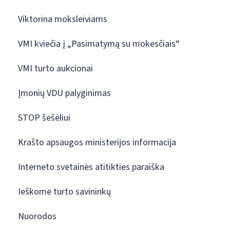
Viktorina moksleiviams
VMI kviečia į „Pasimatymą su mokesčiais“
VMI turto aukcionai
Įmonių VDU palyginimas
STOP šešėliui
Krašto apsaugos ministerijos informacija
Interneto svetainės atitikties paraiška
Ieškome turto savininkų
Nuorodos