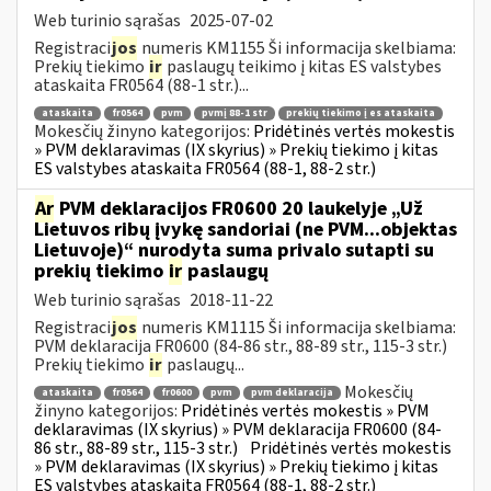
Web turinio sąrašas
2025-07-02
Registraci
jos
numeris KM1155 Ši informacija skelbiama:
Prekių tiekimo
ir
paslaugų teikimo į kitas ES valstybes
ataskaita FR0564 (88-1 str.)...
ataskaita
fr0564
pvm
pvmį 88-1 str
prekių tiekimo į es ataskaita
Mokesčių žinyno kategorijos:
Pridėtinės vertės mokestis
» PVM deklaravimas (IX skyrius) » Prekių tiekimo į kitas
ES valstybes ataskaita FR0564 (88-1, 88-2 str.)
Ar
PVM deklaracijos FR0600 20 laukelyje „Už
Lietuvos ribų įvykę sandoriai (ne PVM...objektas
Lietuvoje)“ nurodyta suma privalo sutapti su
prekių tiekimo
ir
paslaugų
Web turinio sąrašas
2018-11-22
Registraci
jos
numeris KM1115 Ši informacija skelbiama:
PVM deklaracija FR0600 (84-86 str., 88-89 str., 115-3 str.)
Prekių tiekimo
ir
paslaugų...
Mokesčių
ataskaita
fr0564
fr0600
pvm
pvm deklaracija
žinyno kategorijos:
Pridėtinės vertės mokestis » PVM
deklaravimas (IX skyrius) » PVM deklaracija FR0600 (84-
86 str., 88-89 str., 115-3 str.)
Pridėtinės vertės mokestis
» PVM deklaravimas (IX skyrius) » Prekių tiekimo į kitas
ES valstybes ataskaita FR0564 (88-1, 88-2 str.)