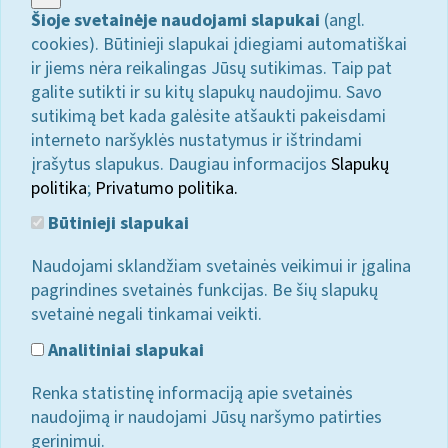
Šioje svetainėje naudojami slapukai
(angl.
cookies). Būtinieji slapukai įdiegiami automatiškai
ir jiems nėra reikalingas Jūsų sutikimas. Taip pat
galite sutikti ir su kitų slapukų naudojimu. Savo
sutikimą bet kada galėsite atšaukti pakeisdami
interneto naršyklės nustatymus ir ištrindami
įrašytus slapukus. Daugiau informacijos
Slapukų
politika
;
Privatumo politika.
Būtinieji slapukai
Naudojami sklandžiam svetainės veikimui ir įgalina
pagrindines svetainės funkcijas. Be šių slapukų
svetainė negali tinkamai veikti.
Analitiniai slapukai
Renka statistinę informaciją apie svetainės
naudojimą ir naudojami Jūsų naršymo patirties
gerinimui.