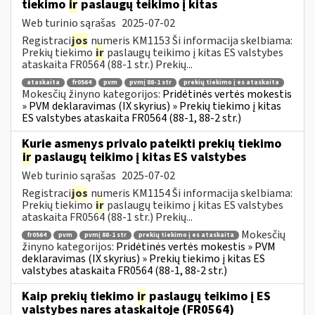
tiekimo
ir
paslaugų teikimo į kitas
Web turinio sąrašas
2025-07-02
Registraci
jos
numeris KM1153 Ši informacija skelbiama:
Prekių tiekimo
ir
paslaugų teikimo į kitas ES valstybes
ataskaita FR0564 (88-1 str.) Prekių...
ataskaita
fr0564
pvm
pvmį 88-1 str
prekių tiekimo į es ataskaita
Mokesčių žinyno kategorijos:
Pridėtinės vertės mokestis
» PVM deklaravimas (IX skyrius) » Prekių tiekimo į kitas
ES valstybes ataskaita FR0564 (88-1, 88-2 str.)
Kurie asmenys privalo pateikti prekių tiekimo
ir
paslaugų teikimo į kitas ES valstybes
Web turinio sąrašas
2025-07-02
Registraci
jos
numeris KM1154 Ši informacija skelbiama:
Prekių tiekimo
ir
paslaugų teikimo į kitas ES valstybes
ataskaita FR0564 (88-1 str.) Prekių...
Mokesčių
fr0564
pvm
pvmį 88-1 str
prekių tiekimo į es ataskaita
žinyno kategorijos:
Pridėtinės vertės mokestis » PVM
deklaravimas (IX skyrius) » Prekių tiekimo į kitas ES
valstybes ataskaita FR0564 (88-1, 88-2 str.)
Kaip prekių tiekimo
ir
paslaugų teikimo į ES
valstybes nares ataskaitoje (FR0564)