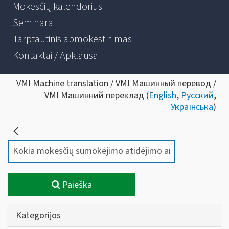
Mokesčių kalendorius
Seminarai
Tarptautinis apmokestinimas
Kontaktai / Apklausa
VMI Machine translation / VMI Машинный перевод /
VMI Машинний переклад (
English
,
Русский
,
Українська
)
Paieška
Kategorijos