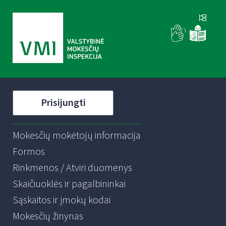
Prisijungti
Mokesčių mokėtojų informacija
Formos
Rinkmenos / Atviri duomenys
Skaičiuoklės ir pagalbininkai
Sąskaitos ir įmokų kodai
Mokesčių žinynas