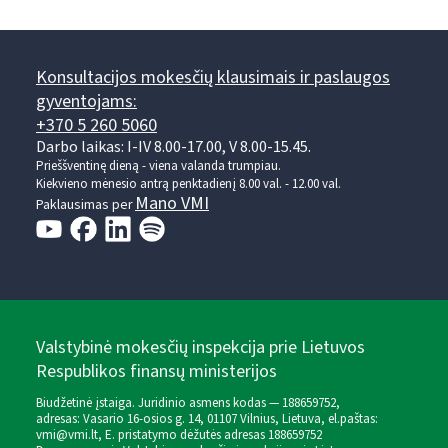
Konsultacijos mokesčių klausimais ir paslaugos
gyventojams:
+370 5 260 5060
Darbo laikas: I-IV 8.00-17.00, V 8.00-15.45.
Prieššventinę dieną - viena valanda trumpiau.
Kiekvieno mėnesio antrą penktadienį 8.00 val. - 12.00 val.
Mano VMI
Paklausimas per
Valstybinė mokesčių inspekcija prie Lietuvos
Respublikos finansų ministerijos
Biudžetinė įstaiga. Juridinio asmens kodas — 188659752,
adresas: Vasario 16-osios g. 14, 01107 Vilnius, Lietuva, el.paštas:
vmi@vmi.lt
, E. pristatymo dėžutės adresas 188659752