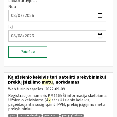
Laikotarpyje…
Nuo
Iki
Paieška
Ką užsienio keleivis turi pateikti prekybininkui
prekių įsigijimo
metu
, norėdamas
Web turinio sąrašas
2022-09-09
Registracijos numeris KM1165 Ši informacija skelbiama:
Užsienio keleiviams (4
2
str.) Užsienio keleivis,
pageidaujantis susigrąžinti PVM, prekių įsigijimo metu
prekybininkui...
pvm
tax free shoping
pvmį 42 str
pvm grąžinimas