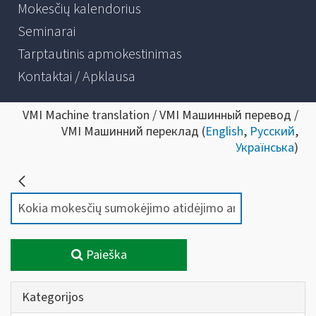
Mokesčių kalendorius
Seminarai
Tarptautinis apmokestinimas
Kontaktai / Apklausa
VMI Machine translation / VMI Машинный перевод /
VMI Машинний переклад (
English
,
Русский
,
Українська
)
Paieška
Kategorijos