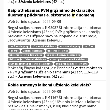
str.) » Užsienio keleiviams (42 str.)
Kaip atliekamas PVM grąžinimo deklaracijos
duomenų pildymas e. sistemose
ir
duomenų
Web turinio sąrašas
2022-09-09
Registracijos numeris KM3082 Ši informacija skelbiama:
Užsienio keleiviams (42 str.) PVM grąžinimo deklaraciją
prekybininkas užpildo savo naudojamoje e. sistemoje,
vadovaujantis Užsienio keleivių...
tax free shoping
užsienio keleiviams
tax free shopping
taxfree
tax free
užsienio keleiviai
užsienio keleiviui
užsienio keleivių deklaracija
užsienio keleivių deklaracijų
deklaracija užsienio keleiviams
0 proc. pvm užsienio keleiviams
pvm grąžinimas užsienio keleiviams
pvm grąžinimas keleiviams
Mokesčių žinyno kategorijos:
Pridėtinės vertės mokestis
» PVM grąžinimas užsienio asmenims (42 str., 116–119
str.) » Užsienio keleiviams (42 str.)
Kokie asmenys laikomi užsienio keleiviais?
Web turinio sąrašas
2022-09-09
Registracijos numeris KM1167 Ši informacija skelbiama:
Užsienio keleiviams (42 str.) Užsienio keleiviais laikomi
bet kokie fiziniai asmenys, kurių nuolatinė gyvenamoji