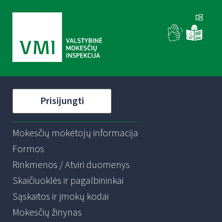
Prisijungti
Mokesčių mokėtojų informacija
Formos
Rinkmenos / Atviri duomenys
Skaičiuoklės ir pagalbininkai
Sąskaitos ir įmokų kodai
Mokesčių žinynas