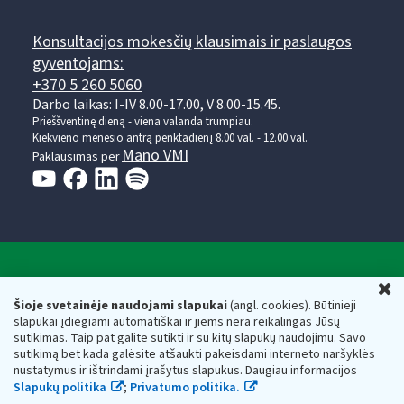
Konsultacijos mokesčių klausimais ir paslaugos
gyventojams:
+370 5 260 5060
Darbo laikas: I-IV 8.00-17.00, V 8.00-15.45.
Prieššventinę dieną - viena valanda trumpiau.
Kiekvieno mėnesio antrą penktadienį 8.00 val. - 12.00 val.
Mano VMI
Paklausimas per
Valstybinė mokesčių inspekcija prie Lietuvos
U
Respublikos finansų ministerijos
Šioje svetainėje naudojami slapukai
(angl. cookies). Būtinieji
slapukai įdiegiami automatiškai ir jiems nėra reikalingas Jūsų
Biudžetinė įstaiga. Juridinio asmens kodas — 188659752,
sutikimas. Taip pat galite sutikti ir su kitų slapukų naudojimu. Savo
adresas: Vasario 16-osios g. 14, 01107 Vilnius, Lietuva, el.paštas:
sutikimą bet kada galėsite atšaukti pakeisdami interneto naršyklės
vmi@vmi.lt
, E. pristatymo dėžutės adresas 188659752
nustatymus ir ištrindami įrašytus slapukus. Daugiau informacijos
Duomenys apie Valstybinę mokesčių inspekciją prie Lietuvos
Slapukų politika
;
Privatumo politika.
Respublikos finansų ministerijos kaupiami ir saugomi Juridinių