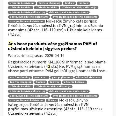
užsienio keleiviams
tax free shopping
taxfree
tax free
užsienio keleiviai
užsienio keleiviui
užsienio keleivių deklaracija
užsienio keleivių deklaracijų
deklaracija užsienio keleiviams
0 proc. pvm užsienio keleiviams
pvm grąžinimas užsienio keleiviams
Mokesčių žinyno kategorijos:
pvm grąžinimas keleiviams
Pridėtinės vertės mokestis » PVM grąžinimas užsienio
asmenims (42 str., 116–119 str.) » Užsienio keleiviams
(42 str.)
Ar
visose parduotuvėse grąžinamas PVM už
užsienio keleivio įsigytas prekes?
Web turinio sąrašas
2026-04-16
Registracijos numeris KM1166 Ši informacija skelbiama:
Užsienio keleiviams (4
2
str.) Ne, PVM grąžinamas ne
visose parduotuvėse. PVM gali būti grąžinamas tik tose...
tax free shoping
pvmį 42 str
pvm grąžinimas
užsienio keleiviams
tax free shopping
taxfree
tax free
užsienio keleiviai
užsienio keleiviui
užsienio keleivių deklaracija
užsienio keleivių deklaracijų
deklaracija užsienio keleiviams
0 proc. pvm užsienio keleiviams
pvm grąžinimas užsienio keleiviams
Mokesčių žinyno
pvm grąžinimas keleiviams
40 eurų
kategorijos:
Pridėtinės vertės mokestis » PVM
grąžinimas užsienio asmenims (42 str., 116–119 str.) »
Užsienio keleiviams (42 str.)