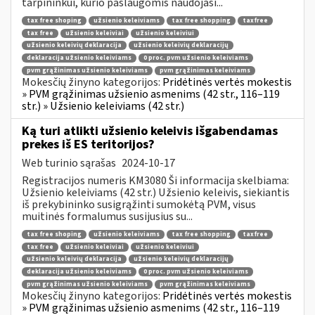
tarpininkui, kurio paslaugomis naudojasi...
tax free shoping
užsienio keleiviams
tax free shopping
taxfree
tax free
užsienio keleiviai
užsienio keleiviui
užsienio keleivių deklaracija
užsienio keleivių deklaracijų
deklaracija užsienio keleiviams
0 proc. pvm užsienio keleiviams
pvm grąžinimas užsienio keleiviams
pvm grąžinimas keleiviams
Mokesčių žinyno kategorijos:
Pridėtinės vertės mokestis
» PVM grąžinimas užsienio asmenims (42 str., 116–119
str.) » Užsienio keleiviams (42 str.)
Ką turi atlikti užsienio keleivis išgabendamas
prekes iš ES teritorijos?
Web turinio sąrašas
2024-10-17
Registracijos numeris KM3080 Ši informacija skelbiama:
Užsienio keleiviams (42 str.) Užsienio keleivis, siekiantis
iš prekybininko susigrąžinti sumokėtą PVM, visus
muitinės formalumus susijusius su...
tax free shoping
užsienio keleiviams
tax free shopping
taxfree
tax free
užsienio keleiviai
užsienio keleiviui
užsienio keleivių deklaracija
užsienio keleivių deklaracijų
deklaracija užsienio keleiviams
0 proc. pvm užsienio keleiviams
pvm grąžinimas užsienio keleiviams
pvm grąžinimas keleiviams
Mokesčių žinyno kategorijos:
Pridėtinės vertės mokestis
» PVM grąžinimas užsienio asmenims (42 str., 116–119