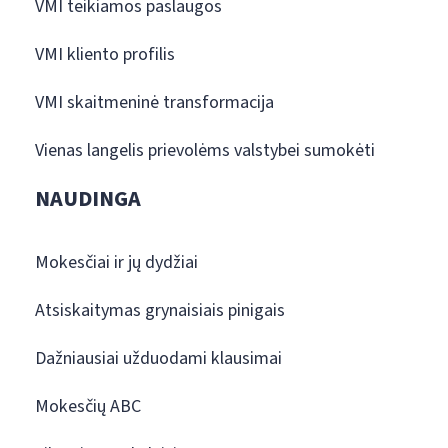
VMI teikiamos paslaugos
VMI kliento profilis
VMI skaitmeninė transformacija
Vienas langelis prievolėms valstybei sumokėti
NAUDINGA
Mokesčiai ir jų dydžiai
Atsiskaitymas grynaisiais pinigais
Dažniausiai užduodami klausimai
Mokesčių ABC