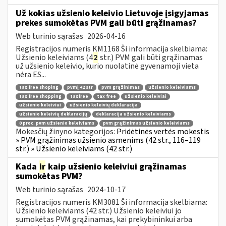
Už kokias užsienio keleivio Lietuvoje įsigyjamas
prekes sumokėtas PVM gali būti grąžinamas?
Web turinio sąrašas
2026-04-16
Registracijos numeris KM1168 Ši informacija skelbiama:
Užsienio keleiviams (4
2
str.) PVM gali būti grąžinamas
už užsienio keleivio, kurio nuolatinė gyvenamoji vieta
nėra ES...
tax free shoping
pvmį 42 str
pvm grąžinimas
užsienio keleiviams
tax free shopping
taxfree
tax free
užsienio keleiviai
užsienio keleiviui
užsienio keleivių deklaracija
užsienio keleivių deklaracijų
deklaracija užsienio keleiviams
0 proc. pvm užsienio keleiviams
pvm grąžinimas užsienio keleiviams
Mokesčių žinyno kategorijos:
Pridėtinės vertės mokestis
» PVM grąžinimas užsienio asmenims (42 str., 116–119
str.) » Užsienio keleiviams (42 str.)
Kada
ir
kaip užsienio keleiviui grąžinamas
sumokėtas PVM?
Web turinio sąrašas
2024-10-17
Registracijos numeris KM3081 Ši informacija skelbiama:
Užsienio keleiviams (42 str.) Užsienio keleiviui jo
sumokėtas PVM grąžinamas, kai prekybininkui arba