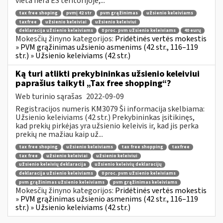
vieta nėra ES teritorijoje,...
tax free shoping
pvmį 42 str
pvm grąžinimas
užsienio keleiviams
taxfree
užsienio keleiviai
užsienio keleiviui
deklaracija užsienio keleiviams
0 proc. pvm užsienio keleiviams
40 eurų
Mokesčių žinyno kategorijos:
Pridėtinės vertės mokestis
» PVM grąžinimas užsienio asmenims (42 str., 116–119
str.) » Užsienio keleiviams (42 str.)
Ką turi atlikti prekybininkas užsienio keleiviui
paprašius taikyti „Tax free shopping“?
Web turinio sąrašas
2022-09-09
Registracijos numeris KM3079 Ši informacija skelbiama:
Užsienio keleiviams (42 str.) Prekybininkas įsitikinęs,
kad prekių pirkėjas yra užsienio keleivis ir, kad jis perka
prekių ne mažiau kaip už...
tax free shoping
užsienio keleiviams
tax free shopping
taxfree
tax free
užsienio keleiviai
užsienio keleiviui
užsienio keleivių deklaracija
užsienio keleivių deklaracijų
deklaracija užsienio keleiviams
0 proc. pvm užsienio keleiviams
pvm grąžinimas užsienio keleiviams
pvm grąžinimas keleiviams
Mokesčių žinyno kategorijos:
Pridėtinės vertės mokestis
» PVM grąžinimas užsienio asmenims (42 str., 116–119
str.) » Užsienio keleiviams (42 str.)