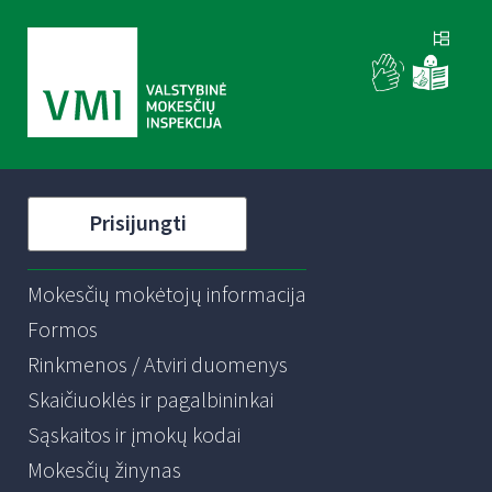
Prisijungti
Mokesčių mokėtojų informacija
Formos
Rinkmenos / Atviri duomenys
Skaičiuoklės ir pagalbininkai
Sąskaitos ir įmokų kodai
Mokesčių žinynas