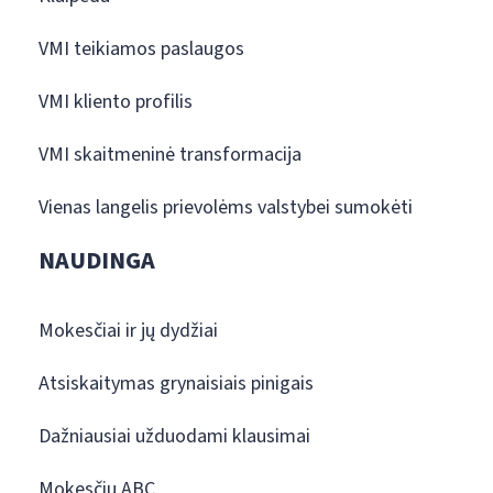
VMI teikiamos paslaugos
VMI kliento profilis
VMI skaitmeninė transformacija
Vienas langelis prievolėms valstybei sumokėti
NAUDINGA
Mokesčiai ir jų dydžiai
Atsiskaitymas grynaisiais pinigais
Dažniausiai užduodami klausimai
Mokesčių ABC