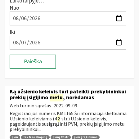
Laikotarpyje…
Nuo
Iki
Paieška
Ką užsienio keleivis turi pateikti prekybininkui
prekių įsigijimo
metu
, norėdamas
Web turinio sąrašas
2022-09-09
Registracijos numeris KM1165 Ši informacija skelbiama:
Užsienio keleiviams (4
2
str.) Užsienio keleivis,
pageidaujantis susigrąžinti PVM, prekių įsigijimo metu
prekybininkui...
pvm
tax free shoping
pvmį 42 str
pvm grąžinimas