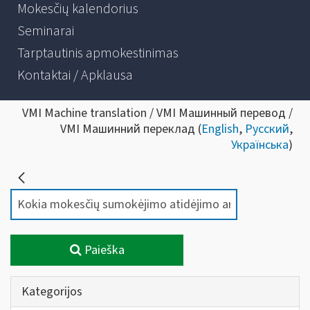
Mokesčių kalendorius
Seminarai
Tarptautinis apmokestinimas
Kontaktai / Apklausa
VMI Machine translation / VMI Машинный перевод /
VMI Машинний переклад (
English
,
Русский
,
Українська
)
Paieška
Kategorijos