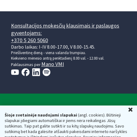
Konsultacijos mokesčių klausimais ir paslaugos
gyventojams:
+370 5 260 5060
Darbo laikas: I-IV 8.00-17.00, V 8.00-15.45.
Prieššventinę dieną - viena valanda trumpiau.
Kiekvieno mėnesio antrą penktadienį 8.00 val. - 12.00 val.
Mano VMI
Paklausimas per
Valstybinė mokesčių inspekcija prie Lietuvos
U
Respublikos finansų ministerijos
Šioje svetainėje naudojami slapukai
(angl. cookies). Būtinieji
slapukai įdiegiami automatiškai ir jiems nėra reikalingas Jūsų
Biudžetinė įstaiga. Juridinio asmens kodas — 188659752,
sutikimas. Taip pat galite sutikti ir su kitų slapukų naudojimu. Savo
adresas: Vasario 16-osios g. 14, 01107 Vilnius, Lietuva, el.paštas:
sutikimą bet kada galėsite atšaukti pakeisdami interneto naršyklės
vmi@vmi.lt
, E. pristatymo dėžutės adresas 188659752