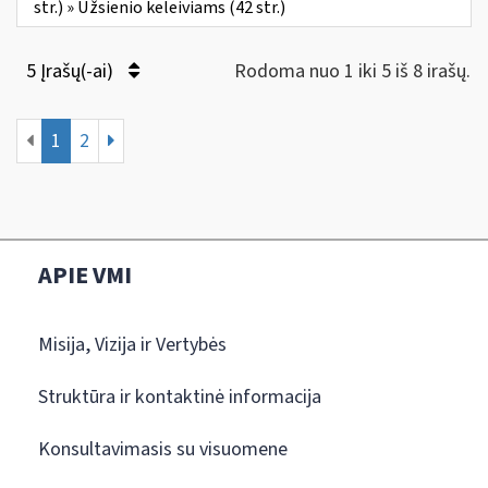
str.) » Užsienio keleiviams (42 str.)
5 Įrašų(-ai)
Rodoma nuo 1 iki 5 iš 8 irašų.
1
2
APIE VMI
Misija, Vizija ir Vertybės
Struktūra ir kontaktinė informacija
Konsultavimasis su visuomene