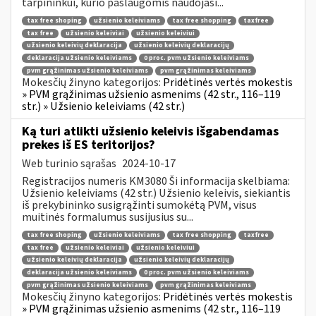
tarpininkui, kurio paslaugomis naudojasi...
tax free shoping
užsienio keleiviams
tax free shopping
taxfree
tax free
užsienio keleiviai
užsienio keleiviui
užsienio keleivių deklaracija
užsienio keleivių deklaracijų
deklaracija užsienio keleiviams
0 proc. pvm užsienio keleiviams
pvm grąžinimas užsienio keleiviams
pvm grąžinimas keleiviams
Mokesčių žinyno kategorijos:
Pridėtinės vertės mokestis
» PVM grąžinimas užsienio asmenims (42 str., 116–119
str.) » Užsienio keleiviams (42 str.)
Ką turi atlikti užsienio keleivis išgabendamas
prekes iš ES teritorijos?
Web turinio sąrašas
2024-10-17
Registracijos numeris KM3080 Ši informacija skelbiama:
Užsienio keleiviams (42 str.) Užsienio keleivis, siekiantis
iš prekybininko susigrąžinti sumokėtą PVM, visus
muitinės formalumus susijusius su...
tax free shoping
užsienio keleiviams
tax free shopping
taxfree
tax free
užsienio keleiviai
užsienio keleiviui
užsienio keleivių deklaracija
užsienio keleivių deklaracijų
deklaracija užsienio keleiviams
0 proc. pvm užsienio keleiviams
pvm grąžinimas užsienio keleiviams
pvm grąžinimas keleiviams
Mokesčių žinyno kategorijos:
Pridėtinės vertės mokestis
» PVM grąžinimas užsienio asmenims (42 str., 116–119