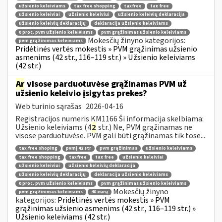
užsienio keleiviams
tax free shopping
taxfree
tax free
užsienio keleiviai
užsienio keleiviui
užsienio keleivių deklaracija
užsienio keleivių deklaracijų
deklaracija užsienio keleiviams
0 proc. pvm užsienio keleiviams
pvm grąžinimas užsienio keleiviams
Mokesčių žinyno kategorijos:
pvm grąžinimas keleiviams
Pridėtinės vertės mokestis » PVM grąžinimas užsienio
asmenims (42 str., 116–119 str.) » Užsienio keleiviams
(42 str.)
Ar
visose parduotuvėse grąžinamas PVM už
užsienio keleivio įsigytas prekes?
Web turinio sąrašas
2026-04-16
Registracijos numeris KM1166 Ši informacija skelbiama:
Užsienio keleiviams (4
2
str.) Ne, PVM grąžinamas ne
visose parduotuvėse. PVM gali būti grąžinamas tik tose...
tax free shoping
pvmį 42 str
pvm grąžinimas
užsienio keleiviams
tax free shopping
taxfree
tax free
užsienio keleiviai
užsienio keleiviui
užsienio keleivių deklaracija
užsienio keleivių deklaracijų
deklaracija užsienio keleiviams
0 proc. pvm užsienio keleiviams
pvm grąžinimas užsienio keleiviams
Mokesčių žinyno
pvm grąžinimas keleiviams
40 eurų
kategorijos:
Pridėtinės vertės mokestis » PVM
grąžinimas užsienio asmenims (42 str., 116–119 str.) »
Užsienio keleiviams (42 str.)