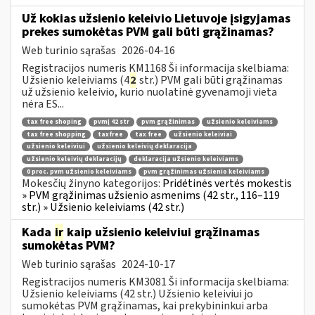
Už kokias užsienio keleivio Lietuvoje įsigyjamas
prekes sumokėtas PVM gali būti grąžinamas?
Web turinio sąrašas
2026-04-16
Registracijos numeris KM1168 Ši informacija skelbiama:
Užsienio keleiviams (4
2
str.) PVM gali būti grąžinamas
už užsienio keleivio, kurio nuolatinė gyvenamoji vieta
nėra ES...
tax free shoping
pvmį 42 str
pvm grąžinimas
užsienio keleiviams
tax free shopping
taxfree
tax free
užsienio keleiviai
užsienio keleiviui
užsienio keleivių deklaracija
užsienio keleivių deklaracijų
deklaracija užsienio keleiviams
0 proc. pvm užsienio keleiviams
pvm grąžinimas užsienio keleiviams
Mokesčių žinyno kategorijos:
Pridėtinės vertės mokestis
» PVM grąžinimas užsienio asmenims (42 str., 116–119
str.) » Užsienio keleiviams (42 str.)
Kada
ir
kaip užsienio keleiviui grąžinamas
sumokėtas PVM?
Web turinio sąrašas
2024-10-17
Registracijos numeris KM3081 Ši informacija skelbiama:
Užsienio keleiviams (42 str.) Užsienio keleiviui jo
sumokėtas PVM grąžinamas, kai prekybininkui arba