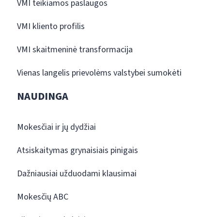
VMI teikiamos paslaugos
VMI kliento profilis
VMI skaitmeninė transformacija
Vienas langelis prievolėms valstybei sumokėti
NAUDINGA
Mokesčiai ir jų dydžiai
Atsiskaitymas grynaisiais pinigais
Dažniausiai užduodami klausimai
Mokesčių ABC