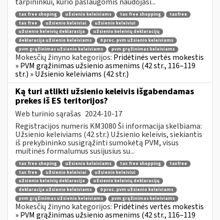
tarpininkui, kurio paslaugomis naudojasi...
tax free shoping
užsienio keleiviams
tax free shopping
taxfree
tax free
užsienio keleiviai
užsienio keleiviui
užsienio keleivių deklaracija
užsienio keleivių deklaracijų
deklaracija užsienio keleiviams
0 proc. pvm užsienio keleiviams
pvm grąžinimas užsienio keleiviams
pvm grąžinimas keleiviams
Mokesčių žinyno kategorijos:
Pridėtinės vertės mokestis
» PVM grąžinimas užsienio asmenims (42 str., 116–119
str.) » Užsienio keleiviams (42 str.)
Ką turi atlikti užsienio keleivis išgabendamas
prekes iš ES teritorijos?
Web turinio sąrašas
2024-10-17
Registracijos numeris KM3080 Ši informacija skelbiama:
Užsienio keleiviams (42 str.) Užsienio keleivis, siekiantis
iš prekybininko susigrąžinti sumokėtą PVM, visus
muitinės formalumus susijusius su...
tax free shoping
užsienio keleiviams
tax free shopping
taxfree
tax free
užsienio keleiviai
užsienio keleiviui
užsienio keleivių deklaracija
užsienio keleivių deklaracijų
deklaracija užsienio keleiviams
0 proc. pvm užsienio keleiviams
pvm grąžinimas užsienio keleiviams
pvm grąžinimas keleiviams
Mokesčių žinyno kategorijos:
Pridėtinės vertės mokestis
» PVM grąžinimas užsienio asmenims (42 str., 116–119