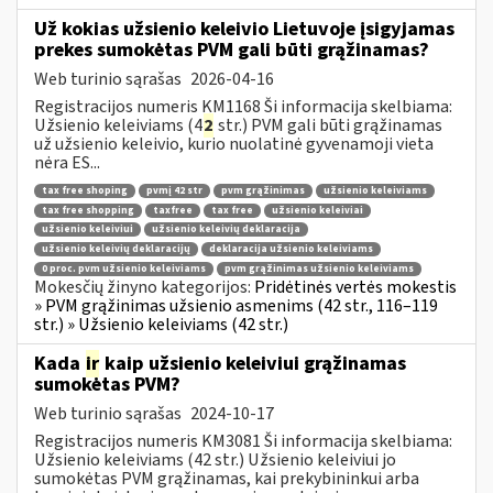
Už kokias užsienio keleivio Lietuvoje įsigyjamas
prekes sumokėtas PVM gali būti grąžinamas?
Web turinio sąrašas
2026-04-16
Registracijos numeris KM1168 Ši informacija skelbiama:
Užsienio keleiviams (4
2
str.) PVM gali būti grąžinamas
už užsienio keleivio, kurio nuolatinė gyvenamoji vieta
nėra ES...
tax free shoping
pvmį 42 str
pvm grąžinimas
užsienio keleiviams
tax free shopping
taxfree
tax free
užsienio keleiviai
užsienio keleiviui
užsienio keleivių deklaracija
užsienio keleivių deklaracijų
deklaracija užsienio keleiviams
0 proc. pvm užsienio keleiviams
pvm grąžinimas užsienio keleiviams
Mokesčių žinyno kategorijos:
Pridėtinės vertės mokestis
» PVM grąžinimas užsienio asmenims (42 str., 116–119
str.) » Užsienio keleiviams (42 str.)
Kada
ir
kaip užsienio keleiviui grąžinamas
sumokėtas PVM?
Web turinio sąrašas
2024-10-17
Registracijos numeris KM3081 Ši informacija skelbiama:
Užsienio keleiviams (42 str.) Užsienio keleiviui jo
sumokėtas PVM grąžinamas, kai prekybininkui arba