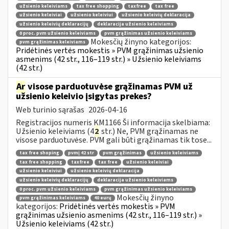
užsienio keleiviams
tax free shopping
taxfree
tax free
užsienio keleiviai
užsienio keleiviui
užsienio keleivių deklaracija
užsienio keleivių deklaracijų
deklaracija užsienio keleiviams
0 proc. pvm užsienio keleiviams
pvm grąžinimas užsienio keleiviams
Mokesčių žinyno kategorijos:
pvm grąžinimas keleiviams
Pridėtinės vertės mokestis » PVM grąžinimas užsienio
asmenims (42 str., 116–119 str.) » Užsienio keleiviams
(42 str.)
Ar
visose parduotuvėse grąžinamas PVM už
užsienio keleivio įsigytas prekes?
Web turinio sąrašas
2026-04-16
Registracijos numeris KM1166 Ši informacija skelbiama:
Užsienio keleiviams (4
2
str.) Ne, PVM grąžinamas ne
visose parduotuvėse. PVM gali būti grąžinamas tik tose...
tax free shoping
pvmį 42 str
pvm grąžinimas
užsienio keleiviams
tax free shopping
taxfree
tax free
užsienio keleiviai
užsienio keleiviui
užsienio keleivių deklaracija
užsienio keleivių deklaracijų
deklaracija užsienio keleiviams
0 proc. pvm užsienio keleiviams
pvm grąžinimas užsienio keleiviams
Mokesčių žinyno
pvm grąžinimas keleiviams
40 eurų
kategorijos:
Pridėtinės vertės mokestis » PVM
grąžinimas užsienio asmenims (42 str., 116–119 str.) »
Užsienio keleiviams (42 str.)