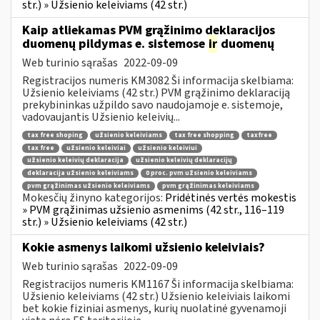
str.) » Užsienio keleiviams (42 str.)
Kaip atliekamas PVM grąžinimo deklaracijos
duomenų pildymas e. sistemose
ir
duomenų
Web turinio sąrašas
2022-09-09
Registracijos numeris KM3082 Ši informacija skelbiama:
Užsienio keleiviams (42 str.) PVM grąžinimo deklaraciją
prekybininkas užpildo savo naudojamoje e. sistemoje,
vadovaujantis Užsienio keleivių...
tax free shoping
užsienio keleiviams
tax free shopping
taxfree
tax free
užsienio keleiviai
užsienio keleiviui
užsienio keleivių deklaracija
užsienio keleivių deklaracijų
deklaracija užsienio keleiviams
0 proc. pvm užsienio keleiviams
pvm grąžinimas užsienio keleiviams
pvm grąžinimas keleiviams
Mokesčių žinyno kategorijos:
Pridėtinės vertės mokestis
» PVM grąžinimas užsienio asmenims (42 str., 116–119
str.) » Užsienio keleiviams (42 str.)
Kokie asmenys laikomi užsienio keleiviais?
Web turinio sąrašas
2022-09-09
Registracijos numeris KM1167 Ši informacija skelbiama:
Užsienio keleiviams (42 str.) Užsienio keleiviais laikomi
bet kokie fiziniai asmenys, kurių nuolatinė gyvenamoji