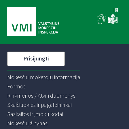
Prisijungti
Mokesčių mokėtojų informacija
Formos
Rinkmenos / Atviri duomenys
Skaičiuoklės ir pagalbininkai
Sąskaitos ir įmokų kodai
Mokesčių žinynas