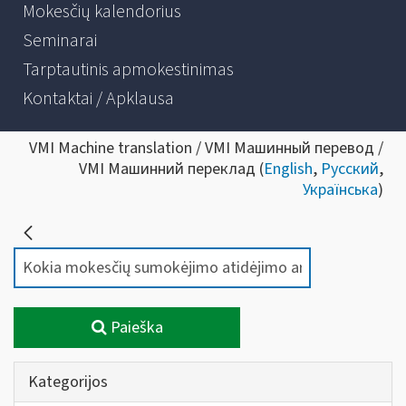
Mokesčių kalendorius
Seminarai
Tarptautinis apmokestinimas
Kontaktai / Apklausa
VMI Machine translation / VMI Машинный перевод /
VMI Машинний переклад (
English
,
Русский
,
Українська
)
Paieška
Kategorijos