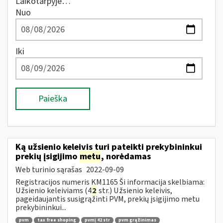
Laikotarpyje…
Nuo
Iki
Paieška
Ką užsienio keleivis turi pateikti prekybininkui
prekių įsigijimo
metu
, norėdamas
Web turinio sąrašas
2022-09-09
Registracijos numeris KM1165 Ši informacija skelbiama:
Užsienio keleiviams (4
2
str.) Užsienio keleivis,
pageidaujantis susigrąžinti PVM, prekių įsigijimo metu
prekybininkui...
pvm
tax free shoping
pvmį 42 str
pvm grąžinimas