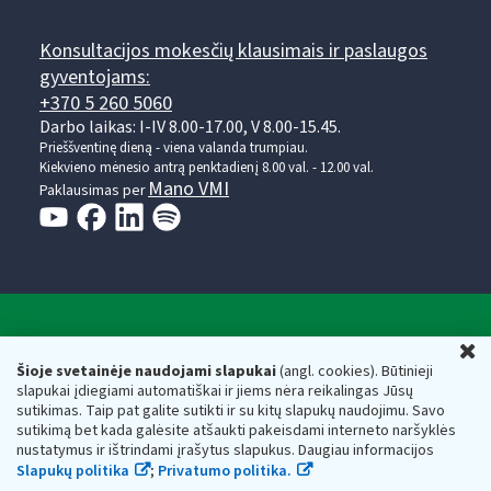
Konsultacijos mokesčių klausimais ir paslaugos
gyventojams:
+370 5 260 5060
Darbo laikas: I-IV 8.00-17.00, V 8.00-15.45.
Prieššventinę dieną - viena valanda trumpiau.
Kiekvieno mėnesio antrą penktadienį 8.00 val. - 12.00 val.
Mano VMI
Paklausimas per
Valstybinė mokesčių inspekcija prie Lietuvos
U
Respublikos finansų ministerijos
Šioje svetainėje naudojami slapukai
(angl. cookies). Būtinieji
slapukai įdiegiami automatiškai ir jiems nėra reikalingas Jūsų
Biudžetinė įstaiga. Juridinio asmens kodas — 188659752,
sutikimas. Taip pat galite sutikti ir su kitų slapukų naudojimu. Savo
adresas: Vasario 16-osios g. 14, 01107 Vilnius, Lietuva, el.paštas:
sutikimą bet kada galėsite atšaukti pakeisdami interneto naršyklės
vmi@vmi.lt
, E. pristatymo dėžutės adresas 188659752
nustatymus ir ištrindami įrašytus slapukus. Daugiau informacijos
Duomenys apie Valstybinę mokesčių inspekciją prie Lietuvos
Slapukų politika
;
Privatumo politika.
Respublikos finansų ministerijos kaupiami ir saugomi Juridinių