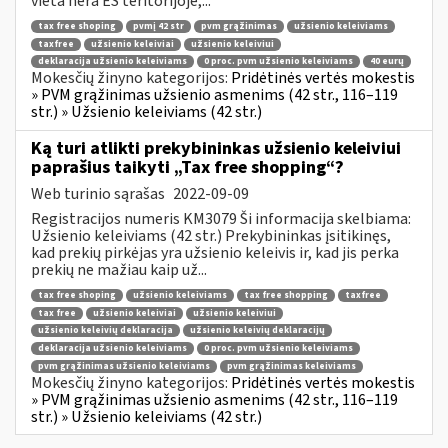
vieta nėra ES teritorijoje,...
tax free shoping
pvmį 42 str
pvm grąžinimas
užsienio keleiviams
taxfree
užsienio keleiviai
užsienio keleiviui
deklaracija užsienio keleiviams
0 proc. pvm užsienio keleiviams
40 eurų
Mokesčių žinyno kategorijos:
Pridėtinės vertės mokestis
» PVM grąžinimas užsienio asmenims (42 str., 116–119
str.) » Užsienio keleiviams (42 str.)
Ką turi atlikti prekybininkas užsienio keleiviui
paprašius taikyti „Tax free shopping“?
Web turinio sąrašas
2022-09-09
Registracijos numeris KM3079 Ši informacija skelbiama:
Užsienio keleiviams (42 str.) Prekybininkas įsitikinęs,
kad prekių pirkėjas yra užsienio keleivis ir, kad jis perka
prekių ne mažiau kaip už...
tax free shoping
užsienio keleiviams
tax free shopping
taxfree
tax free
užsienio keleiviai
užsienio keleiviui
užsienio keleivių deklaracija
užsienio keleivių deklaracijų
deklaracija užsienio keleiviams
0 proc. pvm užsienio keleiviams
pvm grąžinimas užsienio keleiviams
pvm grąžinimas keleiviams
Mokesčių žinyno kategorijos:
Pridėtinės vertės mokestis
» PVM grąžinimas užsienio asmenims (42 str., 116–119
str.) » Užsienio keleiviams (42 str.)