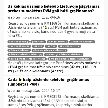
Už kokias užsienio keleivio Lietuvoje įsigyjamas
prekes sumokėtas PVM gali būti grąžinamas?
Web turinio sąrašas
2026-04-16
Registracijos numeris KM1168 Ši informacija skelbiama:
Užsienio keleiviams (4
2
str.) PVM gali būti grąžinamas
už užsienio keleivio, kurio nuolatinė gyvenamoji vieta
nėra ES...
tax free shoping
pvmį 42 str
pvm grąžinimas
užsienio keleiviams
tax free shopping
taxfree
tax free
užsienio keleiviai
užsienio keleiviui
užsienio keleivių deklaracija
užsienio keleivių deklaracijų
deklaracija užsienio keleiviams
0 proc. pvm užsienio keleiviams
pvm grąžinimas užsienio keleiviams
Mokesčių žinyno kategorijos:
Pridėtinės vertės mokestis
» PVM grąžinimas užsienio asmenims (42 str., 116–119
str.) » Užsienio keleiviams (42 str.)
Kada
ir
kaip užsienio keleiviui grąžinamas
sumokėtas PVM?
Web turinio sąrašas
2024-10-17
Registracijos numeris KM3081 Ši informacija skelbiama:
Užsienio keleiviams (42 str.) Užsienio keleiviui jo
sumokėtas PVM grąžinamas, kai prekybininkui arba