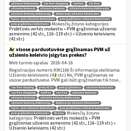
užsienio keleiviams
tax free shopping
taxfree
tax free
užsienio keleiviai
užsienio keleiviui
užsienio keleivių deklaracija
užsienio keleivių deklaracijų
deklaracija užsienio keleiviams
0 proc. pvm užsienio keleiviams
pvm grąžinimas užsienio keleiviams
Mokesčių žinyno kategorijos:
pvm grąžinimas keleiviams
Pridėtinės vertės mokestis » PVM grąžinimas užsienio
asmenims (42 str., 116–119 str.) » Užsienio keleiviams
(42 str.)
Ar
visose parduotuvėse grąžinamas PVM už
užsienio keleivio įsigytas prekes?
Web turinio sąrašas
2026-04-16
Registracijos numeris KM1166 Ši informacija skelbiama:
Užsienio keleiviams (4
2
str.) Ne, PVM grąžinamas ne
visose parduotuvėse. PVM gali būti grąžinamas tik tose...
tax free shoping
pvmį 42 str
pvm grąžinimas
užsienio keleiviams
tax free shopping
taxfree
tax free
užsienio keleiviai
užsienio keleiviui
užsienio keleivių deklaracija
užsienio keleivių deklaracijų
deklaracija užsienio keleiviams
0 proc. pvm užsienio keleiviams
pvm grąžinimas užsienio keleiviams
Mokesčių žinyno
pvm grąžinimas keleiviams
40 eurų
kategorijos:
Pridėtinės vertės mokestis » PVM
grąžinimas užsienio asmenims (42 str., 116–119 str.) »
Užsienio keleiviams (42 str.)