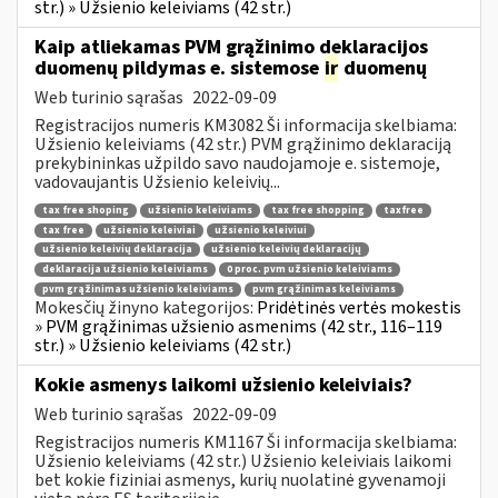
str.) » Užsienio keleiviams (42 str.)
Kaip atliekamas PVM grąžinimo deklaracijos
duomenų pildymas e. sistemose
ir
duomenų
Web turinio sąrašas
2022-09-09
Registracijos numeris KM3082 Ši informacija skelbiama:
Užsienio keleiviams (42 str.) PVM grąžinimo deklaraciją
prekybininkas užpildo savo naudojamoje e. sistemoje,
vadovaujantis Užsienio keleivių...
tax free shoping
užsienio keleiviams
tax free shopping
taxfree
tax free
užsienio keleiviai
užsienio keleiviui
užsienio keleivių deklaracija
užsienio keleivių deklaracijų
deklaracija užsienio keleiviams
0 proc. pvm užsienio keleiviams
pvm grąžinimas užsienio keleiviams
pvm grąžinimas keleiviams
Mokesčių žinyno kategorijos:
Pridėtinės vertės mokestis
» PVM grąžinimas užsienio asmenims (42 str., 116–119
str.) » Užsienio keleiviams (42 str.)
Kokie asmenys laikomi užsienio keleiviais?
Web turinio sąrašas
2022-09-09
Registracijos numeris KM1167 Ši informacija skelbiama:
Užsienio keleiviams (42 str.) Užsienio keleiviais laikomi
bet kokie fiziniai asmenys, kurių nuolatinė gyvenamoji