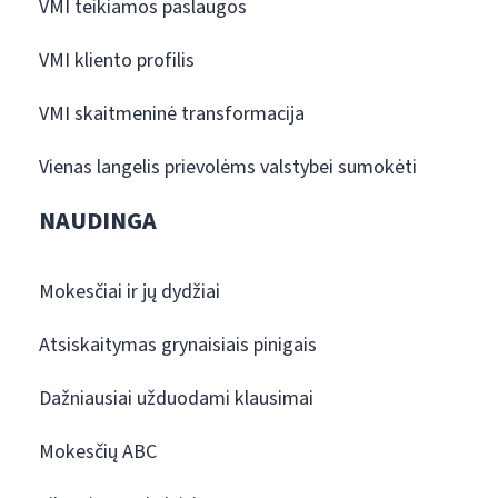
VMI teikiamos paslaugos
VMI kliento profilis
VMI skaitmeninė transformacija
Vienas langelis prievolėms valstybei sumokėti
NAUDINGA
Mokesčiai ir jų dydžiai
Atsiskaitymas grynaisiais pinigais
Dažniausiai užduodami klausimai
Mokesčių ABC