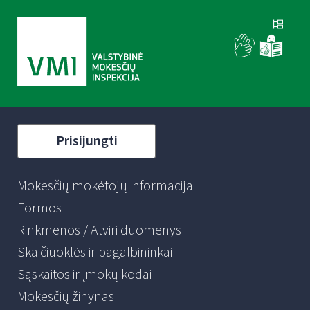
Prisijungti
Mokesčių mokėtojų informacija
Formos
Rinkmenos / Atviri duomenys
Skaičiuoklės ir pagalbininkai
Sąskaitos ir įmokų kodai
Mokesčių žinynas