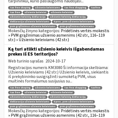
tarpininkui, kurio paslaugomis naudojasi...
tax free shoping
užsienio keleiviams
tax free shopping
taxfree
tax free
užsienio keleiviai
užsienio keleiviui
užsienio keleivių deklaracija
užsienio keleivių deklaracijų
deklaracija užsienio keleiviams
0 proc. pvm užsienio keleiviams
pvm grąžinimas užsienio keleiviams
pvm grąžinimas keleiviams
Mokesčių žinyno kategorijos:
Pridėtinės vertės mokestis
» PVM grąžinimas užsienio asmenims (42 str., 116–119
str.) » Užsienio keleiviams (42 str.)
Ką turi atlikti užsienio keleivis išgabendamas
prekes iš ES teritorijos?
Web turinio sąrašas
2024-10-17
Registracijos numeris KM3080 Ši informacija skelbiama:
Užsienio keleiviams (42 str.) Užsienio keleivis, siekiantis
iš prekybininko susigrąžinti sumokėtą PVM, visus
muitinės formalumus susijusius su...
tax free shoping
užsienio keleiviams
tax free shopping
taxfree
tax free
užsienio keleiviai
užsienio keleiviui
užsienio keleivių deklaracija
užsienio keleivių deklaracijų
deklaracija užsienio keleiviams
0 proc. pvm užsienio keleiviams
pvm grąžinimas užsienio keleiviams
pvm grąžinimas keleiviams
Mokesčių žinyno kategorijos:
Pridėtinės vertės mokestis
» PVM grąžinimas užsienio asmenims (42 str., 116–119