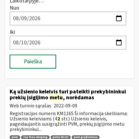
Laikotarpyje…
Nuo
Iki
Paieška
Ką užsienio keleivis turi pateikti prekybininkui
prekių įsigijimo
metu
, norėdamas
Web turinio sąrašas
2022-09-09
Registracijos numeris KM1165 Ši informacija skelbiama:
Užsienio keleiviams (4
2
str.) Užsienio keleivis,
pageidaujantis susigrąžinti PVM, prekių įsigijimo metu
prekybininkui...
pvm
tax free shoping
pvmį 42 str
pvm grąžinimas