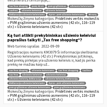
vieta nėra ES teritorijoje,...
tax free shoping
pvmį 42 str
pvm grąžinimas
užsienio keleiviams
taxfree
užsienio keleiviai
užsienio keleiviui
deklaracija užsienio keleiviams
0 proc. pvm užsienio keleiviams
40 eurų
Mokesčių žinyno kategorijos:
Pridėtinės vertės mokestis
» PVM grąžinimas užsienio asmenims (42 str., 116–119
str.) » Užsienio keleiviams (42 str.)
Ką turi atlikti prekybininkas užsienio keleiviui
paprašius taikyti „Tax free shopping“?
Web turinio sąrašas
2022-09-09
Registracijos numeris KM3079 Ši informacija skelbiama:
Užsienio keleiviams (42 str.) Prekybininkas įsitikinęs,
kad prekių pirkėjas yra užsienio keleivis ir, kad jis perka
prekių ne mažiau kaip už...
tax free shoping
užsienio keleiviams
tax free shopping
taxfree
tax free
užsienio keleiviai
užsienio keleiviui
užsienio keleivių deklaracija
užsienio keleivių deklaracijų
deklaracija užsienio keleiviams
0 proc. pvm užsienio keleiviams
pvm grąžinimas užsienio keleiviams
pvm grąžinimas keleiviams
Mokesčių žinyno kategorijos:
Pridėtinės vertės mokestis
» PVM grąžinimas užsienio asmenims (42 str., 116–119
str.) » Užsienio keleiviams (42 str.)