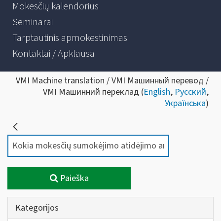
Mokesčių kalendorius
Seminarai
Tarptautinis apmokestinimas
Kontaktai / Apklausa
VMI Machine translation / VMI Машинный перевод /
VMI Машинний переклад (
English
,
Русский
,
Українська
)
Paieška
Kategorijos