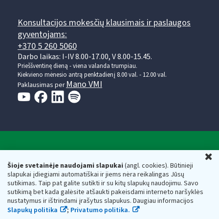
Konsultacijos mokesčių klausimais ir paslaugos
gyventojams:
+370 5 260 5060
Darbo laikas: I-IV 8.00-17.00, V 8.00-15.45.
Prieššventinę dieną - viena valanda trumpiau.
Kiekvieno mėnesio antrą penktadienį 8.00 val. - 12.00 val.
Mano VMI
Paklausimas per
Valstybinė mokesčių inspekcija prie Lietuvos
U
Respublikos finansų ministerijos
Šioje svetainėje naudojami slapukai
(angl. cookies). Būtinieji
slapukai įdiegiami automatiškai ir jiems nėra reikalingas Jūsų
Biudžetinė įstaiga. Juridinio asmens kodas — 188659752,
sutikimas. Taip pat galite sutikti ir su kitų slapukų naudojimu. Savo
adresas: Vasario 16-osios g. 14, 01107 Vilnius, Lietuva, el.paštas:
sutikimą bet kada galėsite atšaukti pakeisdami interneto naršyklės
vmi@vmi.lt
, E. pristatymo dėžutės adresas 188659752
nustatymus ir ištrindami įrašytus slapukus. Daugiau informacijos
Duomenys apie Valstybinę mokesčių inspekciją prie Lietuvos
Slapukų politika
;
Privatumo politika.
Respublikos finansų ministerijos kaupiami ir saugomi Juridinių