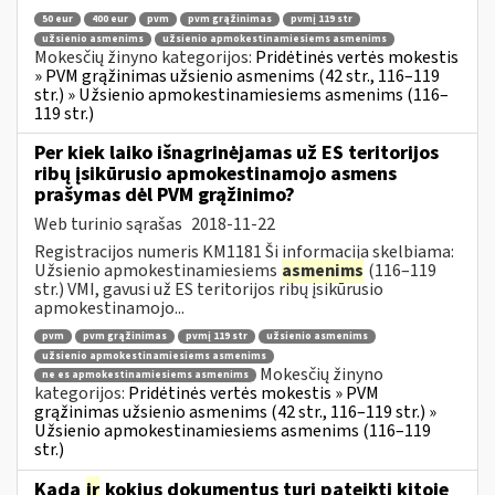
50 eur
400 eur
pvm
pvm grąžinimas
pvmį 119 str
užsienio asmenims
užsienio apmokestinamiesiems asmenims
Mokesčių žinyno kategorijos:
Pridėtinės vertės mokestis
» PVM grąžinimas užsienio asmenims (42 str., 116–119
str.) » Užsienio apmokestinamiesiems asmenims (116–
119 str.)
Per kiek laiko išnagrinėjamas už ES teritorijos
ribų įsikūrusio apmokestinamojo asmens
prašymas dėl PVM grąžinimo?
Web turinio sąrašas
2018-11-22
Registracijos numeris KM1181 Ši informacija skelbiama:
Užsienio apmokestinamiesiems
asmenims
(116–119
str.) VMI, gavusi už ES teritorijos ribų įsikūrusio
apmokestinamojo...
pvm
pvm grąžinimas
pvmį 119 str
užsienio asmenims
užsienio apmokestinamiesiems asmenims
Mokesčių žinyno
ne es apmokestinamiesiems asmenims
kategorijos:
Pridėtinės vertės mokestis » PVM
grąžinimas užsienio asmenims (42 str., 116–119 str.) »
Užsienio apmokestinamiesiems asmenims (116–119
str.)
Kada
ir
kokius dokumentus turi pateikti kitoje