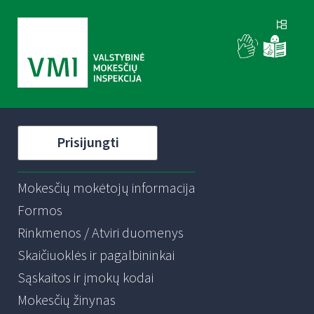
Prisijungti
Mokesčių mokėtojų informacija
Formos
Rinkmenos / Atviri duomenys
Skaičiuoklės ir pagalbininkai
Sąskaitos ir įmokų kodai
Mokesčių žinynas