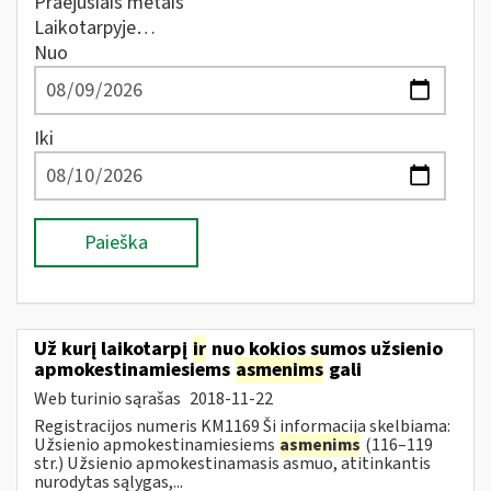
Praėjusiais metais
Laikotarpyje…
Nuo
Iki
Paieška
Už kurį laikotarpį
ir
nuo kokios sumos užsienio
apmokestinamiesiems
asmenims
gali
Web turinio sąrašas
2018-11-22
Registracijos numeris KM1169 Ši informacija skelbiama:
Užsienio apmokestinamiesiems
asmenims
(116–119
str.) Užsienio apmokestinamasis asmuo, atitinkantis
nurodytas sąlygas,...