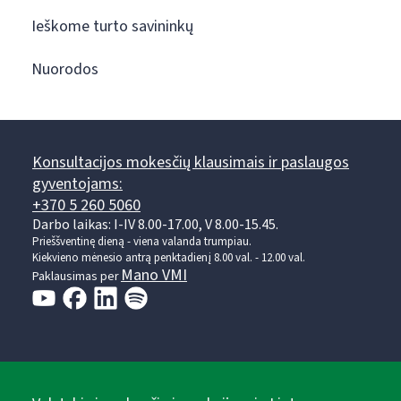
Ieškome turto savininkų
Nuorodos
Konsultacijos mokesčių klausimais ir paslaugos
gyventojams:
+370 5 260 5060
Darbo laikas: I-IV 8.00-17.00, V 8.00-15.45.
Prieššventinę dieną - viena valanda trumpiau.
Kiekvieno mėnesio antrą penktadienį 8.00 val. - 12.00 val.
Mano VMI
Paklausimas per