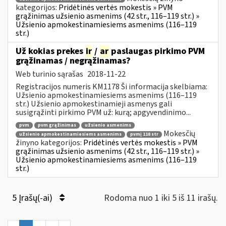
kategorijos:
Pridėtinės vertės mokestis » PVM
grąžinimas užsienio asmenims (42 str., 116–119 str.) »
Užsienio apmokestinamiesiems asmenims (116–119
str.)
Už kokias prekes
ir
/
ar
paslaugas pirkimo PVM
grąžinamas / negrąžinamas?
Web turinio sąrašas
2018-11-22
Registracijos numeris KM1178 Ši informacija skelbiama:
Užsienio apmokestinamiesiems asmenims (116–119
str.) Užsienio apmokestinamieji asmenys gali
susigrąžinti pirkimo PVM už: kurą; apgyvendinimo...
pvm
pvm grąžinimas
užsienio asmenims
Mokesčių
užsienio apmokestinamiesiems asmenims
pvmį 118 str
žinyno kategorijos:
Pridėtinės vertės mokestis » PVM
grąžinimas užsienio asmenims (42 str., 116–119 str.) »
Užsienio apmokestinamiesiems asmenims (116–119
str.)
5 Įrašų(-ai)
Rodoma nuo 1 iki 5 iš 11 irašų.