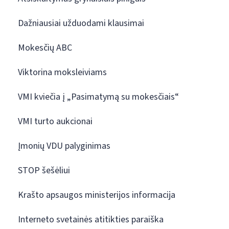
Dažniausiai užduodami klausimai
Mokesčių ABC
Viktorina moksleiviams
VMI kviečia į „Pasimatymą su mokesčiais“
VMI turto aukcionai
Įmonių VDU palyginimas
STOP šešėliui
Krašto apsaugos ministerijos informacija
Interneto svetainės atitikties paraiška