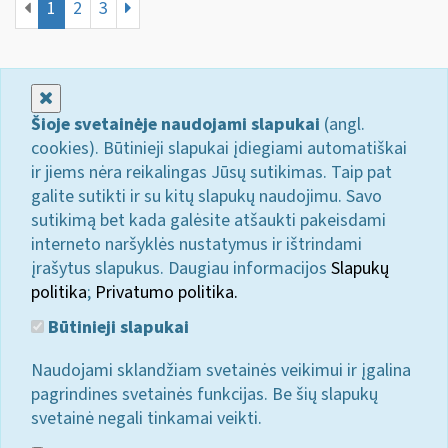
1
2
3
Uždaryti
Šioje svetainėje naudojami slapukai
(angl.
cookies). Būtinieji slapukai įdiegiami automatiškai
ir jiems nėra reikalingas Jūsų sutikimas. Taip pat
galite sutikti ir su kitų slapukų naudojimu. Savo
sutikimą bet kada galėsite atšaukti pakeisdami
interneto naršyklės nustatymus ir ištrindami
įrašytus slapukus. Daugiau informacijos
Slapukų
politika
;
Privatumo politika.
Būtinieji slapukai
Naudojami sklandžiam svetainės veikimui ir įgalina
pagrindines svetainės funkcijas. Be šių slapukų
svetainė negali tinkamai veikti.