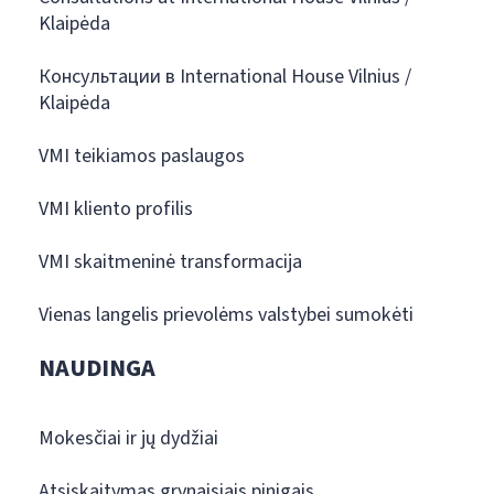
Klaipėda
Консультации в International House Vilnius /
Klaipėda
VMI teikiamos paslaugos
VMI kliento profilis
VMI skaitmeninė transformacija
Vienas langelis prievolėms valstybei sumokėti
NAUDINGA
Mokesčiai ir jų dydžiai
Atsiskaitymas grynaisiais pinigais