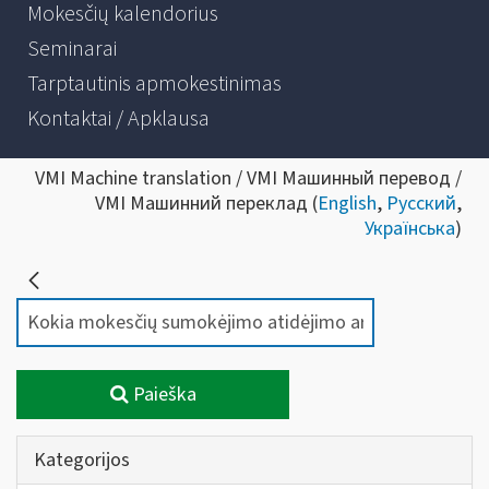
Mokesčių kalendorius
Seminarai
Tarptautinis apmokestinimas
Kontaktai / Apklausa
VMI Machine translation / VMI Машинный перевод /
VMI Машинний переклад (
English
,
Русский
,
Українська
)
Paieška
Kategorijos