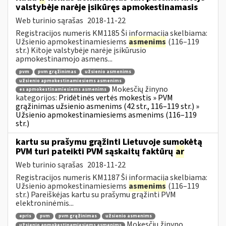
valstybėje narėje įsikūręs apmokestinamasis
Web turinio sąrašas
2018-11-22
Registracijos numeris KM1185 Ši informacija skelbiama:
Užsienio apmokestinamiesiems
asmenims
(116–119
str.) Kitoje valstybėje narėje įsikūrusio
apmokestinamojo asmens...
pvm
pvm grąžinimas
užsienio asmenims
užsienio apmokestinamiesiems asmenims
Mokesčių žinyno
es apmokestinamiesiems asmenims
kategorijos:
Pridėtinės vertės mokestis » PVM
grąžinimas užsienio asmenims (42 str., 116–119 str.) »
Užsienio apmokestinamiesiems asmenims (116–119
str.)
kartu su prašymu grąžinti Lietuvoje sumokėtą
PVM turi pateikti PVM sąskaitų faktūrų
ar
Web turinio sąrašas
2018-11-22
Registracijos numeris KM1187 Ši informacija skelbiama:
Užsienio apmokestinamiesiems
asmenims
(116–119
str.) Pareiškėjas kartu su prašymu grąžinti PVM
elektroninėmis...
epris
pvm
pvm grąžinimas
užsienio asmenims
Mokesčių žinyno
užsienio apmokestinamiesiems asmenims