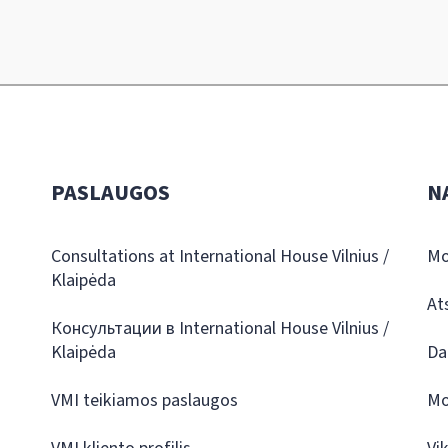
PASLAUGOS
N
Consultations at International House Vilnius /
Mo
Klaipėda
At
Консультации в International House Vilnius /
Klaipėda
Da
VMI teikiamos paslaugos
Mo