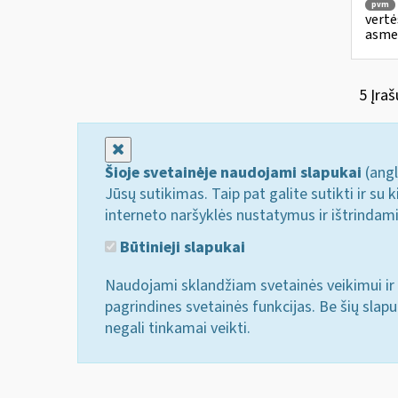
pvm
vertė
asmen
5 Įraš
Uždaryti
Šioje svetainėje naudojami slapukai
(angl
Jūsų sutikimas. Taip pat galite sutikti ir s
interneto naršyklės nustatymus ir ištrindam
Būtinieji slapukai
Naudojami sklandžiam svetainės veikimui ir 
pagrindines svetainės funkcijas. Be šių slap
negali tinkamai veikti.