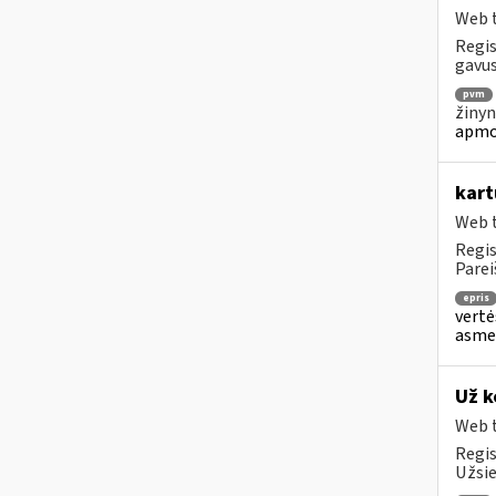
Web t
Regis
gavus
pvm
žinyn
apmo
kart
Web t
Regis
Parei
epris
vertė
asmen
Už k
Web t
Regis
Užsie