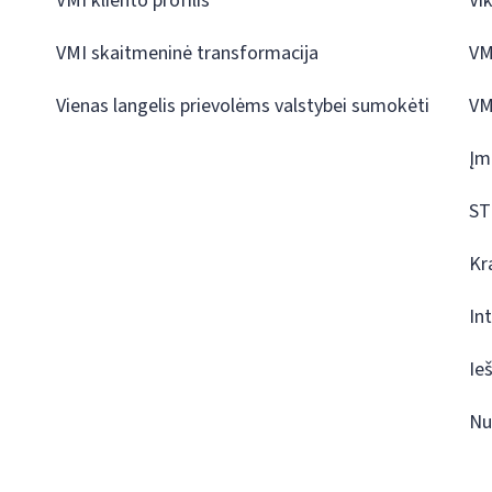
VMI kliento profilis
Vi
VMI skaitmeninė transformacija
VM
Vienas langelis prievolėms valstybei sumokėti
VM
Įm
ST
Kr
In
Ie
Nu