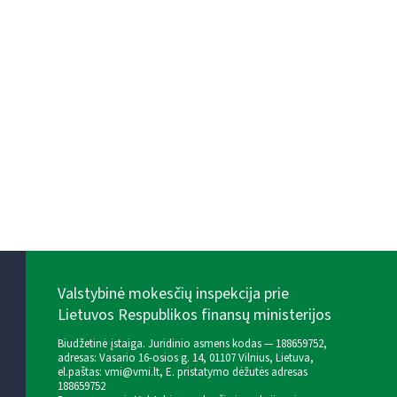
Valstybinė mokesčių inspekcija prie
Lietuvos Respublikos finansų ministerijos
Biudžetinė įstaiga. Juridinio asmens kodas — 188659752,
adresas: Vasario 16-osios g. 14, 01107 Vilnius, Lietuva,
el.paštas:
vmi@vmi.lt
, E. pristatymo dėžutės adresas
188659752