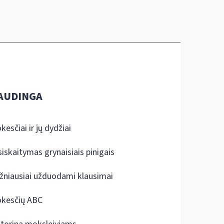
AUDINGA
kesčiai ir jų dydžiai
siskaitymas grynaisiais pinigais
žniausiai užduodami klausimai
kesčių ABC