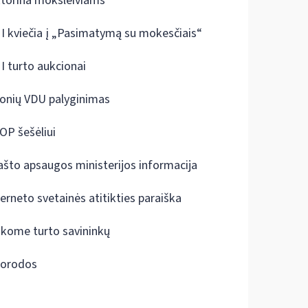
ktorina moksleiviams
I kviečia į „Pasimatymą su mokesčiais“
I turto aukcionai
onių VDU palyginimas
OP šešėliui
ašto apsaugos ministerijos informacija
terneto svetainės atitikties paraiška
škome turto savininkų
orodos