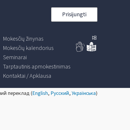
Prisijungti
Mokesčių žinynas
Mokesčių kalendorius
Seminarai
Tarptautinis apmokestinimas
Kontaktai / Apklausa
ний переклад (
English
,
Русский
,
Українська
)