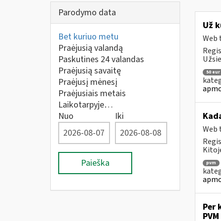
Parodymo data
Už k
Bet kuriuo metu
Web t
Praėjusią valandą
Regis
Paskutines 24 valandas
Užsie
Praėjusią savaitę
50 eur
kateg
Praėjusį mėnesį
apmo
Praėjusiais metais
Laikotarpyje…
Nuo
Iki
Kad
Web t
Regis
Kitoj
Paieška
pvm
kateg
apmo
Per 
PVM 