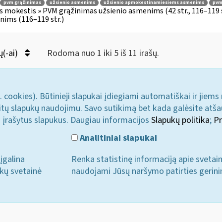
pvm grąžinimas
užsienio asmenims
užsienio apmokestinamiesiems asmenims
pvmį
s mokestis » PVM grąžinimas užsienio asmenims (42 str., 116–119
ims (116–119 str.)
ų(-ai)
Rodoma nuo 1 iki 5 iš 11 irašų.
. cookies). Būtinieji slapukai įdiegiami automatiškai ir jiems
u kitų slapukų naudojimu. Savo sutikimą bet kada galėsite atš
i įrašytus slapukus. Daugiau informacijos
Slapukų politika
;
Pr
Analitiniai slapukai
įgalina
Renka statistinę informaciją apie svetai
ukų svetainė
naudojami Jūsų naršymo patirties gerini