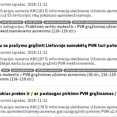
urinio sąrašas
2018-11-22
tracijos numeris KM1181 Ši informacija skelbiama: Užsienio ap
i už ES teritorijos ribų įsikūrusio apmokestinamojo...
pvm grąžinimas
pvmį 119 str
užsienio asmenims
užsienio apmokestinamiesiems a
o kategorijos:
Pridėtinės vertės mokestis » PVM grąžinimas užsieni
kestinamiesiems asmenims (116–119 str.)
u su prašymu grąžinti Lietuvoje sumokėtą PVM turi pate
urinio sąrašas
2018-11-22
tracijos numeris KM1187 Ši informacija skelbiama: Užsienio ap
škėjas kartu su prašymu grąžinti PVM elektroninėmis...
pvm
pvm grąžinimas
užsienio asmenims
užsienio apmokestinamiesiems asmenim
s mokestis » PVM grąžinimas užsienio asmenims (42 str., 116–119
ims (116–119 str.)
okias prekes
ir
/
ar
paslaugas pirkimo PVM grąžinamas /
urinio sąrašas
2018-11-22
tracijos numeris KM1178 Ši informacija skelbiama: Užsienio apm
nio apmokestinamieji asmenys gali susigrąžinti pirkimo PVM už: k