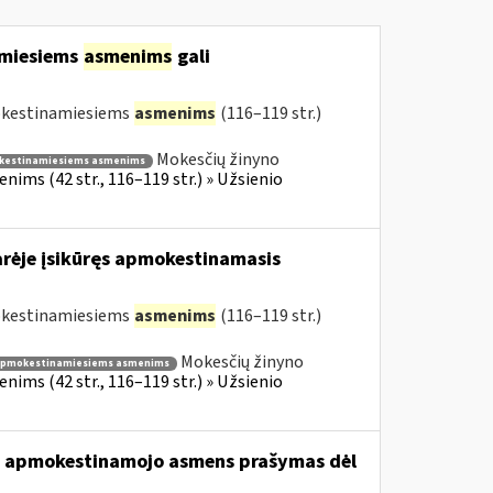
amiesiems
asmenims
gali
mokestinamiesiems
asmenims
(116–119 str.)
Mokesčių žinyno
kestinamiesiems asmenims
ims (42 str., 116–119 str.) » Užsienio
arėje įsikūręs apmokestinamasis
mokestinamiesiems
asmenims
(116–119 str.)
Mokesčių žinyno
apmokestinamiesiems asmenims
ims (42 str., 116–119 str.) » Užsienio
usio apmokestinamojo asmens prašymas dėl