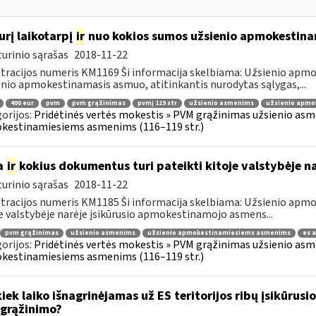
urį laikotarpį
ir
nuo kokios sumos užsienio apmokestin
urinio sąrašas
2018-11-22
tracijos numeris KM1169 Ši informacija skelbiama: Užsienio ap
nio apmokestinamasis asmuo, atitinkantis nurodytas sąlygas,...
400 eur
pvm
pvm grąžinimas
pvmį 119 str
užsienio asmenims
užsienio apmo
orijos:
Pridėtinės vertės mokestis » PVM grąžinimas užsienio asmen
kestinamiesiems asmenims (116–119 str.)
a
ir
kokius dokumentus turi pateikti kitoje valstybėje n
urinio sąrašas
2018-11-22
tracijos numeris KM1185 Ši informacija skelbiama: Užsienio ap
e valstybėje narėje įsikūrusio apmokestinamojo asmens...
pvm grąžinimas
užsienio asmenims
užsienio apmokestinamiesiems asmenims
es 
orijos:
Pridėtinės vertės mokestis » PVM grąžinimas užsienio asmen
kestinamiesiems asmenims (116–119 str.)
kiek laiko išnagrinėjamas už ES teritorijos ribų įsikūr
grąžinimo?