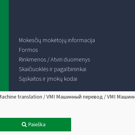
Mokesčių mokėtojų informacija
Formos
Rinkmenos / Atviri duomenys
Skaičiuoklės ir pagalbininkai
Sąskaitos ir įmokų kodai
Machine translation / VMI Машинный перевод / VMI Машин
Paieška