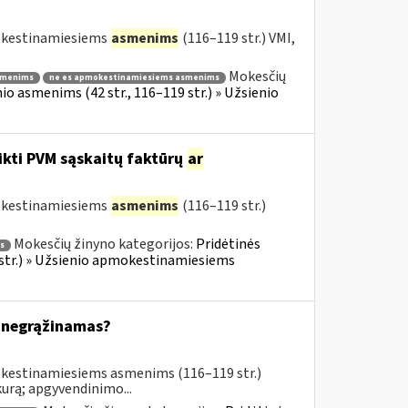
mokestinamiesiems
asmenims
(116–119 str.) VMI,
Mokesčių
smenims
ne es apmokestinamiesiems asmenims
o asmenims (42 str., 116–119 str.) » Užsienio
ikti PVM sąskaitų faktūrų
ar
mokestinamiesiems
asmenims
(116–119 str.)
Mokesčių žinyno kategorijos:
Pridėtinės
s
 str.) » Užsienio apmokestinamiesiems
 negrąžinamas?
okestinamiesiems asmenims (116–119 str.)
urą; apgyvendinimo...