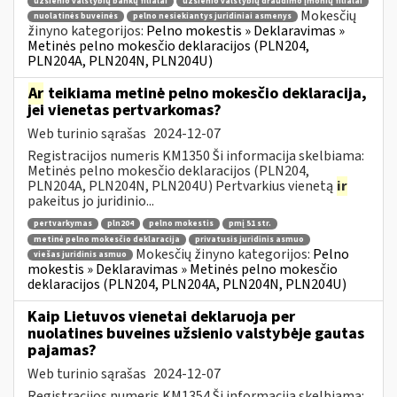
užsienio valstybių bankų filialai
užsienio valstybių draudimo įmonių filialai
Mokesčių
nuolatinės buveinės
pelno nesiekiantys juridiniai asmenys
žinyno kategorijos:
Pelno mokestis » Deklaravimas »
Metinės pelno mokesčio deklaracijos (PLN204,
PLN204A, PLN204N, PLN204U)
Ar
teikiama metinė pelno mokesčio deklaracija,
jei vienetas pertvarkomas?
Web turinio sąrašas
2024-12-07
Registracijos numeris KM1350 Ši informacija skelbiama:
Metinės pelno mokesčio deklaracijos (PLN204,
PLN204A, PLN204N, PLN204U) Pertvarkius vienetą
ir
pakeitus jo juridinio...
pertvarkymas
pln204
pelno mokestis
pmį 51 str.
metinė pelno mokesčio deklaracija
privatusis juridinis asmuo
Mokesčių žinyno kategorijos:
Pelno
viešas juridinis asmuo
mokestis » Deklaravimas » Metinės pelno mokesčio
deklaracijos (PLN204, PLN204A, PLN204N, PLN204U)
Kaip Lietuvos vienetai deklaruoja per
nuolatines buveines užsienio valstybėje gautas
pajamas?
Web turinio sąrašas
2024-12-07
Registracijos numeris KM1354 Ši informacija skelbiama: