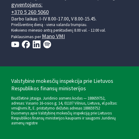
gyventojams:
+370 5 260 5060
Darbo laikas: I-IV 8.00-17.00, V 8.00-15.45.
Prieššventinę dieną - viena valanda trumpiau.
Kiekvieno mėnesio antrą penktadienį 8.00 val. - 12.00 val.
Mano VMI
Paklausimas per
Valstybinė mokesčių inspekcija prie Lietuvos
Respublikos finansų ministerijos
Biudžetinė įstaiga. Juridinio asmens kodas — 188659752,
adresas: Vasario 16-osios g. 14, 01107 Vilnius, Lietuva, el.paštas:
vmi@vmi.lt
, E. pristatymo dėžutės adresas 188659752
Duomenys apie Valstybinę mokesčių inspekciją prie Lietuvos
Respublikos finansų ministerijos kaupiami ir saugomi Juridinių
asmenų registre