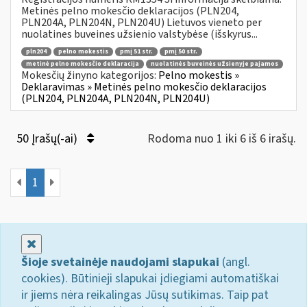
Metinės pelno mokesčio deklaracijos (PLN204,
PLN204A, PLN204N, PLN204U) Lietuvos vieneto per
nuolatines buveines užsienio valstybėse (išskyrus...
pln204
pelno mokestis
pmį 51 str.
pmį 50 str.
metinė pelno mokesčio deklaracija
nuolatinės buveinės užsienyje pajamos
Mokesčių žinyno kategorijos:
Pelno mokestis »
Deklaravimas » Metinės pelno mokesčio deklaracijos
(PLN204, PLN204A, PLN204N, PLN204U)
50 Įrašų(-ai)
Rodoma nuo 1 iki 6 iš 6 irašų.
1
Uždaryti
Šioje svetainėje naudojami slapukai
(angl.
cookies). Būtinieji slapukai įdiegiami automatiškai
ir jiems nėra reikalingas Jūsų sutikimas. Taip pat