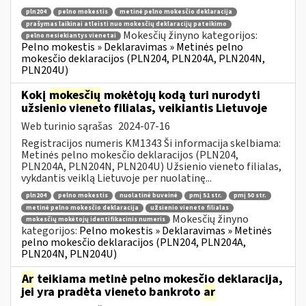
pln204
pelno mokestis
metinė pelno mokesčio deklaracija
prašymas laikinai atleisti nuo mokesčių deklaracijų pateikimo
Mokesčių žinyno kategorijos:
pelno nesiekiantys vienetai
Pelno mokestis » Deklaravimas » Metinės pelno
mokesčio deklaracijos (PLN204, PLN204A, PLN204N,
PLN204U)
Kokį
mokesčių
mokėtojų kodą turi nurodyti
užsienio vieneto filialas, veikiantis Lietuvoje
Web turinio sąrašas
2024-07-16
Registracijos numeris KM1343 Ši informacija skelbiama:
Metinės pelno mokesčio deklaracijos (PLN204,
PLN204A, PLN204N, PLN204U) Užsienio vieneto filialas,
vykdantis veiklą Lietuvoje per nuolatinę...
pln204
pelno mokestis
nuolatinė buveinė
pmį 51 str.
pmį 50 str.
metinė pelno mokesčio deklaracija
užsienio vieneto filialas
Mokesčių žinyno
mokesčių mokėtojų identifikacinis numeris
kategorijos:
Pelno mokestis » Deklaravimas » Metinės
pelno mokesčio deklaracijos (PLN204, PLN204A,
PLN204N, PLN204U)
Ar
teikiama metinė pelno mokesčio deklaracija,
jei yra pradėta vieneto bankroto
ar