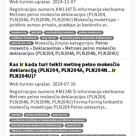
Web turinio sąrašas
2024-12-07
Registracijos numeris KM1347 Ši informacija skelbiama:
Metinės pelno mokesčio deklaracijos (PLN204,
PLN204A, PLN204N, PLN204U) Mokesčių mokėtojas –
juridinis asmuo privalo, pradėjus jo bankroto ar...
bankrotas
pln204
restruktūrizavimas
pelno mokestis
teikimo terminas
maį 78 str.
metinė pelno mokesčio deklaracija
Mokesčių žinyno kategorijos:
Pelno
pmį 51 str. 2 d.
mokestis » Deklaravimas » Metinės pelno mokesčio
deklaracijos (PLN204, PLN204A, PLN204N, PLN204U)
Kas
ir
kada turi teikti metinę pelno mokesčio
deklaraciją (PLN204, PLN204A, PLN204N...
ir
PLN204U)?
Web turinio sąrašas
2024-07-16
Registracijos numeris KM1345 Ši informacija skelbiama:
Metinės pelno mokesčio deklaracijos (PLN204,
PLN204A, PLN204N, PLN204U) Forma Formą teikiantis
mokesčių mokėtojas PLN204 Pelno siekiantys...
pln204
pelno mokestis
pmį 51 str.
neribotos civilinės atsakomybės juridiniai asmenys
metinė pelno mokesčio deklaracija
pmį 52 str.
ribotos civilinės atsakomybės juridiniai asmenys