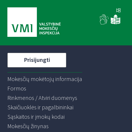
Prisijungti
Mokesčių mokėtojų informacija
Formos
Rinkmenos / Atviri duomenys
Skaičiuoklės ir pagalbininkai
Sąskaitos ir įmokų kodai
Mokesčių žinynas