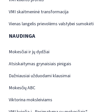
VMI skaitmeninė transformacija
Vienas langelis prievolėms valstybei sumokėti
NAUDINGA
Mokesčiai ir jų dydžiai
Atsiskaitymas grynaisiais pinigais
Dažniausiai užduodami klausimai
Mokesčių ABC
Viktorina moksleiviams
VMI kviečia į „Pasimatymą su mokesčiais“