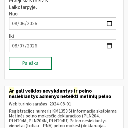
Praėjusiais metais
Laikotarpyje…
Nuo
Iki
Paieška
Ar
gali veiklos nevykdantys
ir
pelno
nesiekiantys asmenys neteikti metinių pelno
Web turinio sąrašas
2024-08-01
Registracijos numeris KM1353 Ši informacija skelbiama:
Metinės pelno mokesčio deklaracijos (PLN204,
PLN204A, PLN204N, PLN204U) Pelno nesiekiantys
vienetai (toliau – PNV) pelno mokestį deklaruoja...