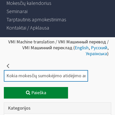
Mokesčių kalendorius
Seminarai
Tarptautinis apmokestinimas
Kontaktai / Apklausa
VMI Machine translation / VMI Машинный перевод /
VMI Машинний переклад (
English
,
Русский
,
Українська
)
Paieška
Kategorijos