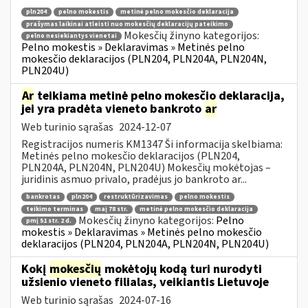
pln204
pelno mokestis
metinė pelno mokesčio deklaracija
prašymas laikinai atleisti nuo mokesčių deklaracijų pateikimo
Mokesčių žinyno kategorijos:
pelno nesiekiantys vienetai
Pelno mokestis » Deklaravimas » Metinės pelno
mokesčio deklaracijos (PLN204, PLN204A, PLN204N,
PLN204U)
Ar
teikiama metinė pelno mokesčio deklaracija,
jei yra pradėta vieneto bankroto
ar
Web turinio sąrašas
2024-12-07
Registracijos numeris KM1347 Ši informacija skelbiama:
Metinės pelno mokesčio deklaracijos (PLN204,
PLN204A, PLN204N, PLN204U) Mokesčių mokėtojas –
juridinis asmuo privalo, pradėjus jo bankroto ar...
bankrotas
pln204
restruktūrizavimas
pelno mokestis
teikimo terminas
maį 78 str.
metinė pelno mokesčio deklaracija
Mokesčių žinyno kategorijos:
Pelno
pmį 51 str. 2 d.
mokestis » Deklaravimas » Metinės pelno mokesčio
deklaracijos (PLN204, PLN204A, PLN204N, PLN204U)
Kokį
mokesčių
mokėtojų kodą turi nurodyti
užsienio vieneto filialas, veikiantis Lietuvoje
Web turinio sąrašas
2024-07-16