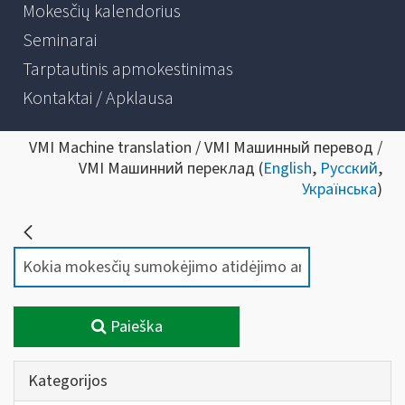
Mokesčių kalendorius
Seminarai
Tarptautinis apmokestinimas
Kontaktai / Apklausa
VMI Machine translation / VMI Машинный перевод /
VMI Машинний переклад (
English
,
Русский
,
Українська
)
Paieška
Kategorijos