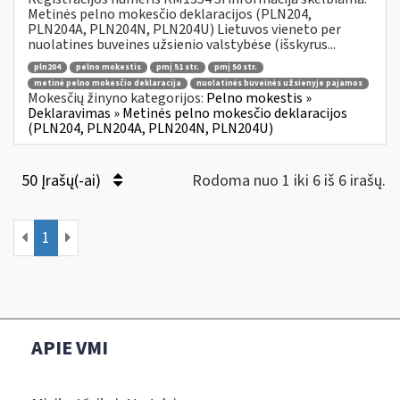
Metinės pelno mokesčio deklaracijos (PLN204,
PLN204A, PLN204N, PLN204U) Lietuvos vieneto per
nuolatines buveines užsienio valstybėse (išskyrus...
pln204
pelno mokestis
pmį 51 str.
pmį 50 str.
metinė pelno mokesčio deklaracija
nuolatinės buveinės užsienyje pajamos
Mokesčių žinyno kategorijos:
Pelno mokestis »
Deklaravimas » Metinės pelno mokesčio deklaracijos
(PLN204, PLN204A, PLN204N, PLN204U)
50 Įrašų(-ai)
Rodoma nuo 1 iki 6 iš 6 irašų.
1
APIE VMI