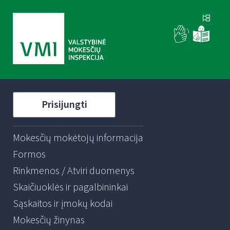
Prisijungti
Mokesčių mokėtojų informacija
Formos
Rinkmenos / Atviri duomenys
Skaičiuoklės ir pagalbininkai
Sąskaitos ir įmokų kodai
Mokesčių žinynas