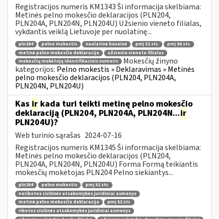
Registracijos numeris KM1343 Ši informacija skelbiama:
Metinės pelno mokesčio deklaracijos (PLN204,
PLN204A, PLN204N, PLN204U) Užsienio vieneto filialas,
vykdantis veiklą Lietuvoje per nuolatinę...
pln204
pelno mokestis
nuolatinė buveinė
pmį 51 str.
pmį 50 str.
metinė pelno mokesčio deklaracija
užsienio vieneto filialas
Mokesčių žinyno
mokesčių mokėtojų identifikacinis numeris
kategorijos:
Pelno mokestis » Deklaravimas » Metinės
pelno mokesčio deklaracijos (PLN204, PLN204A,
PLN204N, PLN204U)
Kas
ir
kada turi teikti metinę pelno mokesčio
deklaraciją (PLN204, PLN204A, PLN204N...
ir
PLN204U)?
Web turinio sąrašas
2024-07-16
Registracijos numeris KM1345 Ši informacija skelbiama:
Metinės pelno mokesčio deklaracijos (PLN204,
PLN204A, PLN204N, PLN204U) Forma Formą teikiantis
mokesčių mokėtojas PLN204 Pelno siekiantys...
pln204
pelno mokestis
pmį 51 str.
neribotos civilinės atsakomybės juridiniai asmenys
metinė pelno mokesčio deklaracija
pmį 52 str.
ribotos civilinės atsakomybės juridiniai asmenys