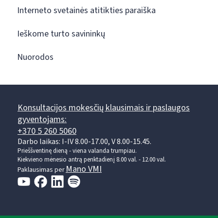
Interneto svetainės atitikties paraiška
Ieškome turto savininkų
Nuorodos
Konsultacijos mokesčių klausimais ir paslaugos
gyventojams:
+370 5 260 5060
Darbo laikas: I-IV 8.00-17.00, V 8.00-15.45.
Prieššventinę dieną - viena valanda trumpiau.
Kiekvieno mėnesio antrą penktadienį 8.00 val. - 12.00 val.
Mano VMI
Paklausimas per