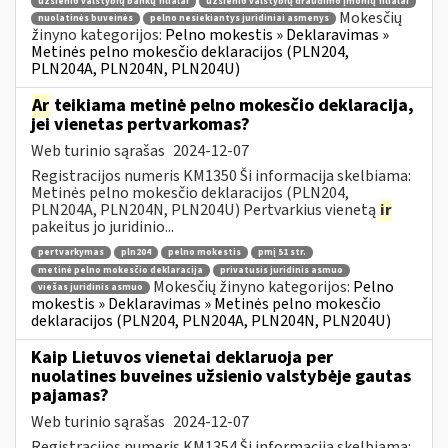
užsienio valstybių bankų filialai
užsienio valstybių draudimo įmonių filialai
Mokesčių
nuolatinės buveinės
pelno nesiekiantys juridiniai asmenys
žinyno kategorijos:
Pelno mokestis » Deklaravimas »
Metinės pelno mokesčio deklaracijos (PLN204,
PLN204A, PLN204N, PLN204U)
Ar
teikiama metinė pelno mokesčio deklaracija,
jei vienetas pertvarkomas?
Web turinio sąrašas
2024-12-07
Registracijos numeris KM1350 Ši informacija skelbiama:
Metinės pelno mokesčio deklaracijos (PLN204,
PLN204A, PLN204N, PLN204U) Pertvarkius vienetą
ir
pakeitus jo juridinio...
pertvarkymas
pln204
pelno mokestis
pmį 51 str.
metinė pelno mokesčio deklaracija
privatusis juridinis asmuo
Mokesčių žinyno kategorijos:
Pelno
viešas juridinis asmuo
mokestis » Deklaravimas » Metinės pelno mokesčio
deklaracijos (PLN204, PLN204A, PLN204N, PLN204U)
Kaip Lietuvos vienetai deklaruoja per
nuolatines buveines užsienio valstybėje gautas
pajamas?
Web turinio sąrašas
2024-12-07
Registracijos numeris KM1354 Ši informacija skelbiama: