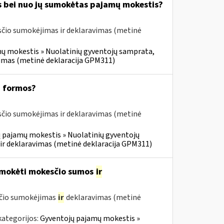
s bei nuo jų sumokėtas pajamų mokestis?
čio sumokėjimas ir deklaravimas (metinė
ų mokestis » Nuolatinių gyventojų samprata,
vimas (metinė deklaracija GPM311)
1 formos?
čio sumokėjimas ir deklaravimas (metinė
 pajamų mokestis » Nuolatinių gyventojų
ir deklaravimas (metinė deklaracija GPM311)
umokėti mokesčio sumos
ir
sčio sumokėjimas
ir
deklaravimas (metinė
kategorijos:
Gyventojų pajamų mokestis »