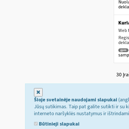
Nuola
dekla
Kuri
Web t
Regis
dekla
gpm
sampr
30 Įra
Uždaryti
Šioje svetainėje naudojami slapukai
(angl
Jūsų sutikimas. Taip pat galite sutikti ir s
interneto naršyklės nustatymus ir ištrindam
Būtinieji slapukai