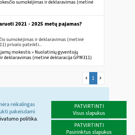
mokesčio sumokėjimas ir deklaravimas (metinė
klaruoti 2021 - 2025 metų pajamas?
čio sumokėjimas ir deklaravimas (metinė
 privalo pateikti...
jamų mokestis » Nuolatinių gyventojų
ir deklaravimas (metinė deklaracija GPM311)
1
 nėra reikalingas
PATVIRTINTI
aukti pakeisdami
Visus slapukus
ivatumo politika.
PATVIRTINTI
Pasirinktus slapukus