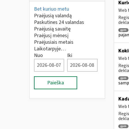
Kuri
Bet kuriuo metu
Web t
Praėjusią valandą
Regis
Paskutines 24 valandas
dekla
Praėjusią savaitę
gpm
pajam
Praėjusį mėnesį
Praėjusiais metais
Laikotarpyje…
Koki
Nuo
Iki
Web t
Regis
dekla
gpm
Paieška
sampr
Kada
Web t
Regis
dekla
gpm