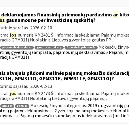
 deklaruojamos finansinių priemonių pardavimo
ar
kito
jos
gaunamos ne per investicinę sąskaitą?
urinio sąrašas
2026-02-10
traci
jos
numeris KM2481 Ši informacija skelbiama: Pajamų mokes
racija GPM311) Nuolatinis Lietuvos gyventojas gautas FP...
Mokesčių žinyn
pajamų deklaravimas
gpmį 17 str 1 d 30 p
finansinės priemonės
tinių gyventojų samprata, pajamos ir jų deklaravimas » Pajamų 
racija GPM311)
ais atvejais pildomi metinės pajamų mokesčio deklarac
311H, GPM311D, GPM311E, GPM311F, GPM311G)?
urinio sąrašas
2026-02-13
traci
jos
numeris KM2473 Ši informacija skelbiama: Pajamų mokes
racija GPM311) Nuolatinių Lietuvos gyventojų pajamų...
Mokesčių žinyno kategorijos:
2019 m. gyventojų pa
priedai
gpm311
tojų pajamų deklaravimas
Gyventojų pajamų mokestis » Nuolatin
ravimas » Pajamų mokesčio sumokėjimas ir deklaravimas (metinė