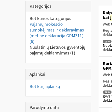
Kategorijos
Kaip
kai
Bet kurios kategorijos
Pajamų mokesčio
Web t
sumokėjimas ir deklaravimas
Regis
dekla
(metinė deklaracija GPM311)
(6)
gpm
Nuola
Nuolatinių Lietuvos gyventojų
dekla
pajamų deklaravimas
(1)
Kuri
GPM
Aplankai
Web t
Regis
dekla
Bet kurį aplanką
gpm
gyven
dekla
Parodymo data