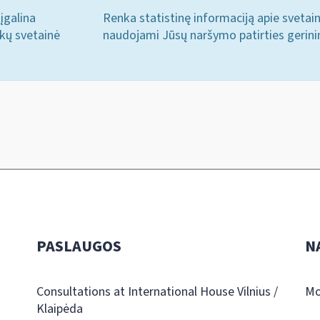
įgalina
Renka statistinę informaciją apie svetai
ukų svetainė
naudojami Jūsų naršymo patirties gerini
PASLAUGOS
N
Consultations at International House Vilnius /
Mo
Klaipėda