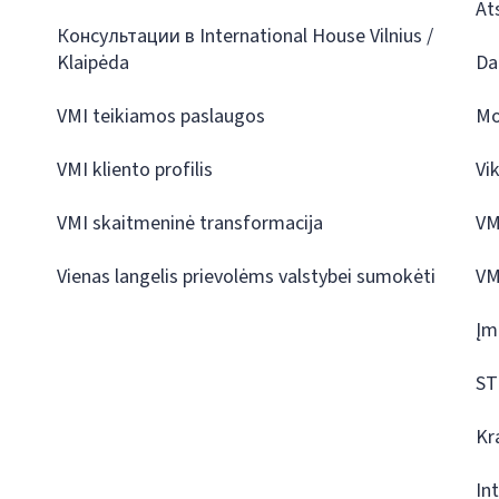
At
Консультации в International House Vilnius /
Klaipėda
Da
VMI teikiamos paslaugos
Mo
VMI kliento profilis
Vi
VMI skaitmeninė transformacija
VM
Vienas langelis prievolėms valstybei sumokėti
VM
Įm
ST
Kr
In