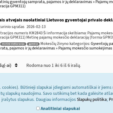
tinių gyventojų samprata, pajamos ir jų deklaravimas » Pajamų 
racija GPM311)
ais atvejais nuolatiniai Lietuvos gyventojai privalo de
urinio sąrašas
2026-02-13
tracijos numeris KM2843 Ši informacija skelbiama: Pajamų mokes
racija GPM311) Metinę pajamų mokesčio deklaraciją (forma GPM311)
Mokesčių žinyno kategorijos:
Gyventojų pa
metinė deklaracija
gpm311
ata, pajamos ir jų deklaravimas » Pajamų mokesčio sumokėjimas 
šų(-ai)
Rodoma nuo 1 iki 6 iš 6 irašų.
. cookies). Būtinieji slapukai įdiegiami automatiškai ir jiems
u kitų slapukų naudojimu. Savo sutikimą bet kada galėsite atš
i įrašytus slapukus. Daugiau informacijos
Slapukų politika
;
Pr
Analitiniai slapukai