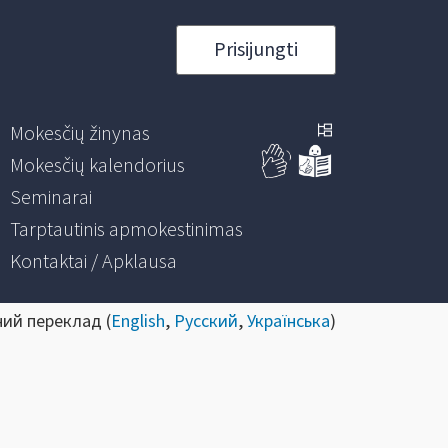
Prisijungti
Mokesčių žinynas
Mokesčių kalendorius
Seminarai
Tarptautinis apmokestinimas
Kontaktai / Apklausa
ний переклад (
English
,
Русский
,
Українська
)