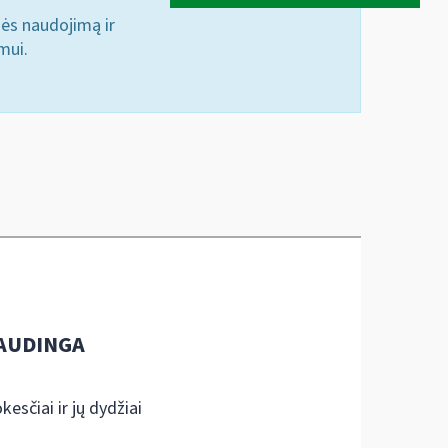
nės naudojimą ir
mui.
AUDINGA
kesčiai ir jų dydžiai