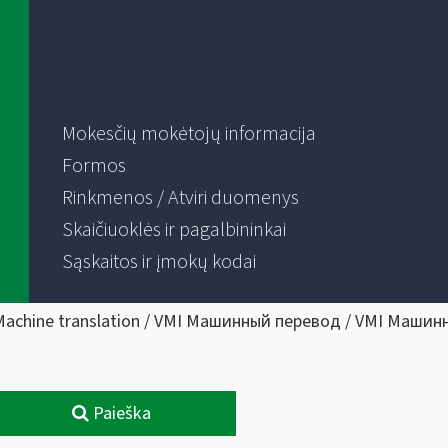
Mokesčių mokėtojų informacija
Formos
Rinkmenos / Atviri duomenys
Skaičiuoklės ir pagalbininkai
Sąskaitos ir įmokų kodai
Machine translation / VMI Машинный перевод / VMI Машин
Paieška