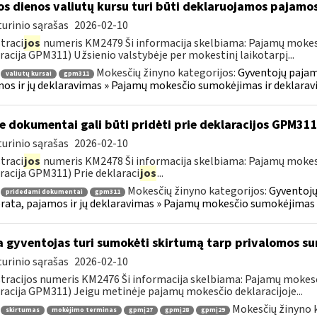
os dienos valiutų kursu turi būti deklaruojamos pajamo
urinio sąrašas
2026-02-10
traci
jos
numeris KM2479 Ši informacija skelbiama: Pajamų mokes
racija GPM311) Užsienio valstybėje per mokestinį laikotarpį...
Mokesčių žinyno kategorijos:
Gyventojų pajam
valiutų kursai
gpm311
os ir jų deklaravimas » Pajamų mokesčio sumokėjimas ir deklara
e dokumentai gali būti pridėti prie deklaracijos GPM31
urinio sąrašas
2026-02-10
traci
jos
numeris KM2478 Ši informacija skelbiama: Pajamų mokes
racija GPM311) Prie deklaraci
jos
...
Mokesčių žinyno kategorijos:
Gyventojų
pridedami dokumentai
gpm311
ata, pajamos ir jų deklaravimas » Pajamų mokesčio sumokėjimas 
 gyventojas turi sumokėti skirtumą tarp privalomos s
urinio sąrašas
2026-02-10
tracijos numeris KM2476 Ši informacija skelbiama: Pajamų moke
racija GPM311) Jeigu metinėje pajamų mokesčio deklaracijoje...
Mokesčių žinyno 
skirtumas
mokėjimo terminas
gpmį27
gpmį28
gpmį29