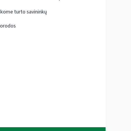
škome turto savininkų
orodos