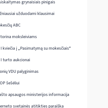
siskaitymas grynaisiais pinigais
žniausiai užduodami klausimai
kesčių ABC
ktorina moksleiviams
I kviečia į „Pasimatymą su mokesčiais“
I turto aukcionai
onių VDU palyginimas
OP šešėliui
ašto apsaugos ministerijos informacija
terneto svetainės atitikties paraiška