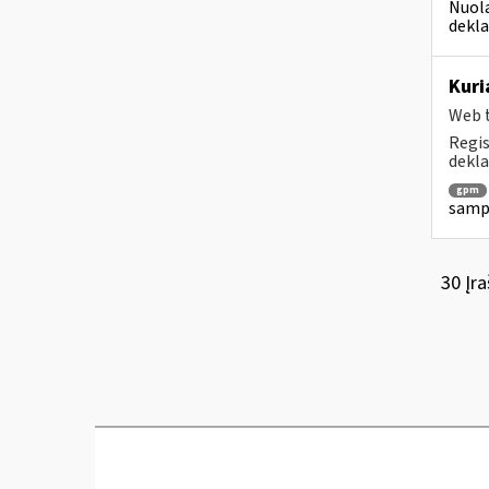
Nuola
dekla
Kuri
Web t
Regis
dekla
gpm
sampr
30 Įra