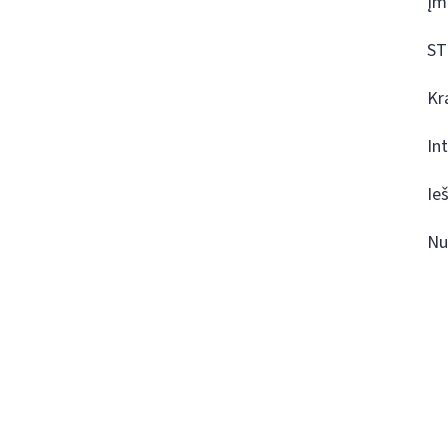
Įm
ST
Kr
In
Ie
Nu