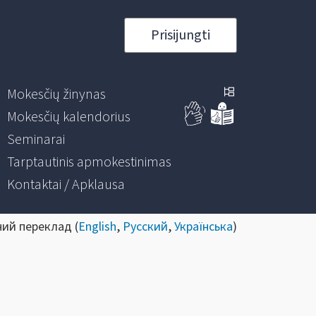
Prisijungti
Mokesčių žinynas
Mokesčių kalendorius
Seminarai
Tarptautinis apmokestinimas
Kontaktai / Apklausa
ний переклад (
English
,
Русский
,
Українська
)