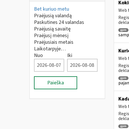
Koki
Bet kuriuo metu
Web t
Praėjusią valandą
Regis
Paskutines 24 valandas
dekla
Praėjusią savaitę
gpm
sampr
Praėjusį mėnesį
Praėjusiais metais
Laikotarpyje…
Kuri
Nuo
Iki
Web t
Regis
dekla
gpm
Paieška
pajam
Kada
Web t
Regis
dekla
gpm