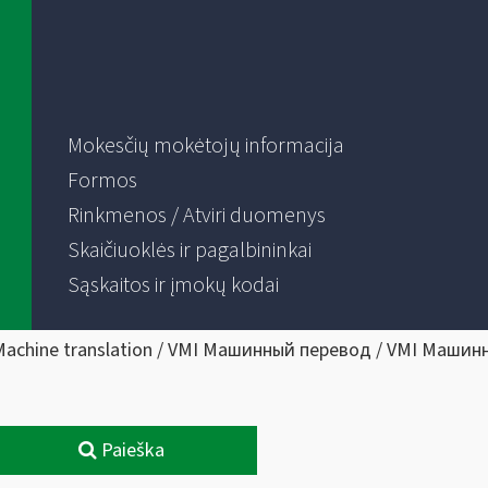
Mokesčių mokėtojų informacija
Formos
Rinkmenos / Atviri duomenys
Skaičiuoklės ir pagalbininkai
Sąskaitos ir įmokų kodai
Machine translation / VMI Машинный перевод / VMI Машин
Paieška