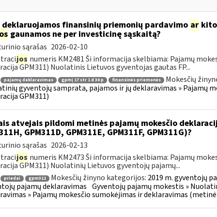
 deklaruojamos finansinių priemonių pardavimo
ar
kito
jos
gaunamos ne per investicinę sąskaitą?
urinio sąrašas
2026-02-10
traci
jos
numeris KM2481 Ši informacija skelbiama: Pajamų mokes
racija GPM311) Nuolatinis Lietuvos gyventojas gautas FP...
Mokesčių žinyn
pajamų deklaravimas
gpmį 17 str 1 d 30 p
finansinės priemonės
tinių gyventojų samprata, pajamos ir jų deklaravimas » Pajamų 
racija GPM311)
ais atvejais pildomi metinės pajamų mokesčio deklarac
311H, GPM311D, GPM311E, GPM311F, GPM311G)?
urinio sąrašas
2026-02-13
traci
jos
numeris KM2473 Ši informacija skelbiama: Pajamų mokes
racija GPM311) Nuolatinių Lietuvos gyventojų pajamų...
Mokesčių žinyno kategorijos:
2019 m. gyventojų pa
priedai
gpm311
tojų pajamų deklaravimas
Gyventojų pajamų mokestis » Nuolatin
ravimas » Pajamų mokesčio sumokėjimas ir deklaravimas (metinė