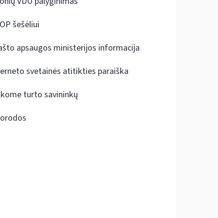
onių VDU palyginimas
OP šešėliui
ašto apsaugos ministerijos informacija
terneto svetainės atitikties paraiška
škome turto savininkų
orodos