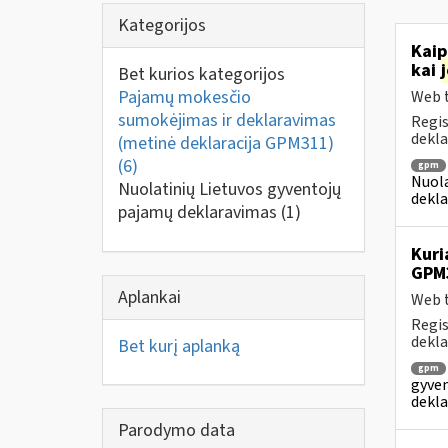
Kategorijos
Kaip
kai
Bet kurios kategorijos
Pajamų mokesčio
Web t
sumokėjimas ir deklaravimas
Regis
dekla
(metinė deklaracija GPM311)
(6)
gpm
Nuola
Nuolatinių Lietuvos gyventojų
dekla
pajamų deklaravimas
(1)
Kuri
GPM
Aplankai
Web t
Regis
dekla
Bet kurį aplanką
gpm
gyven
dekla
Parodymo data