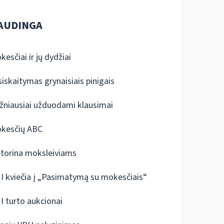
AUDINGA
kesčiai ir jų dydžiai
siskaitymas grynaisiais pinigais
žniausiai užduodami klausimai
kesčių ABC
ktorina moksleiviams
I kviečia į „Pasimatymą su mokesčiais“
I turto aukcionai