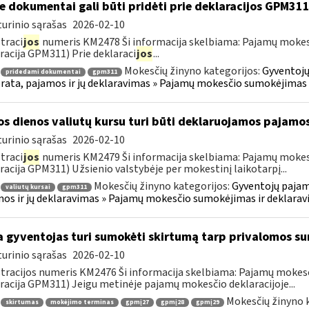
e dokumentai gali būti pridėti prie deklaracijos GPM31
urinio sąrašas
2026-02-10
traci
jos
numeris KM2478 Ši informacija skelbiama: Pajamų mokes
racija GPM311) Prie deklaraci
jos
...
Mokesčių žinyno kategorijos:
Gyventojų
pridedami dokumentai
gpm311
ata, pajamos ir jų deklaravimas » Pajamų mokesčio sumokėjimas 
os dienos valiutų kursu turi būti deklaruojamos pajamo
urinio sąrašas
2026-02-10
traci
jos
numeris KM2479 Ši informacija skelbiama: Pajamų mokes
racija GPM311) Užsienio valstybėje per mokestinį laikotarpį...
Mokesčių žinyno kategorijos:
Gyventojų pajam
valiutų kursai
gpm311
os ir jų deklaravimas » Pajamų mokesčio sumokėjimas ir deklara
 gyventojas turi sumokėti skirtumą tarp privalomos s
urinio sąrašas
2026-02-10
tracijos numeris KM2476 Ši informacija skelbiama: Pajamų moke
racija GPM311) Jeigu metinėje pajamų mokesčio deklaracijoje...
Mokesčių žinyno 
skirtumas
mokėjimo terminas
gpmį27
gpmį28
gpmį29