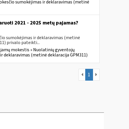
mokesčio sumokėjimas ir deklaravimas (metinė
klaruoti 2021 - 2025 metų pajamas?
čio sumokėjimas ir deklaravimas (metinė
 privalo pateikti...
jamų mokestis » Nuolatinių gyventojų
ir deklaravimas (metinė deklaracija GPM311)
1