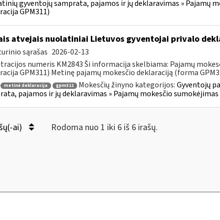
tinių gyventojų samprata, pajamos ir jų deklaravimas » Pajamų 
racija GPM311)
ais atvejais nuolatiniai Lietuvos gyventojai privalo de
urinio sąrašas
2026-02-13
tracijos numeris KM2843 Ši informacija skelbiama: Pajamų mokes
racija GPM311) Metinę pajamų mokesčio deklaraciją (forma GPM311)
Mokesčių žinyno kategorijos:
Gyventojų pa
metinė deklaracija
gpm311
ata, pajamos ir jų deklaravimas » Pajamų mokesčio sumokėjimas 
šų(-ai)
Rodoma nuo 1 iki 6 iš 6 irašų.