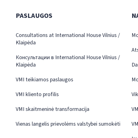
PASLAUGOS
N
Consultations at International House Vilnius /
Mo
Klaipėda
At
Консультации в International House Vilnius /
Klaipėda
Da
VMI teikiamos paslaugos
Mo
VMI kliento profilis
Vi
VMI skaitmeninė transformacija
VM
Vienas langelis prievolėms valstybei sumokėti
VM