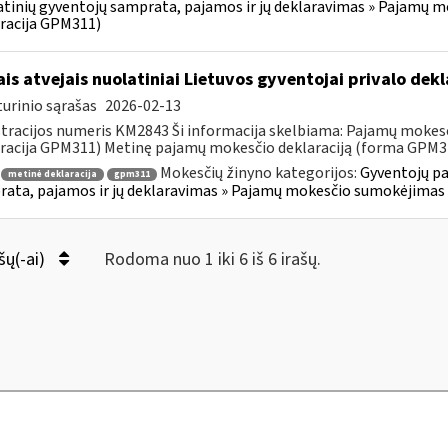
tinių gyventojų samprata, pajamos ir jų deklaravimas » Pajamų 
racija GPM311)
ais atvejais nuolatiniai Lietuvos gyventojai privalo de
urinio sąrašas
2026-02-13
tracijos numeris KM2843 Ši informacija skelbiama: Pajamų mokes
racija GPM311) Metinę pajamų mokesčio deklaraciją (forma GPM311)
Mokesčių žinyno kategorijos:
Gyventojų pa
metinė deklaracija
gpm311
ata, pajamos ir jų deklaravimas » Pajamų mokesčio sumokėjimas 
šų(-ai)
Rodoma nuo 1 iki 6 iš 6 irašų.