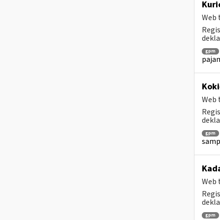
Kuri
Web t
Regis
dekla
gpm
pajam
Koki
Web t
Regis
dekla
gpm
sampr
Kada
Web t
Regis
dekla
gpm