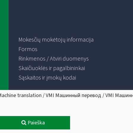
Mokesčių mokėtojų informacija
Formos
Rinkmenos / Atviri duomenys
Skaičiuoklės ir pagalbininkai
Sąskaitos ir įmokų kodai
Machine translation / VMI Машинный перевод / VMI Машин
Paieška