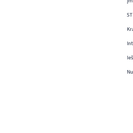
Įm
ST
Kr
In
Ie
Nu