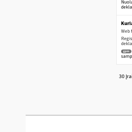
Nuola
dekla
Kuri
Web t
Regis
dekla
gpm
sampr
30 Įra