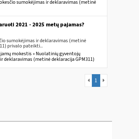
mokesčio sumokėjimas ir deklaravimas (metinė
klaruoti 2021 - 2025 metų pajamas?
čio sumokėjimas ir deklaravimas (metinė
 privalo pateikti...
jamų mokestis » Nuolatinių gyventojų
ir deklaravimas (metinė deklaracija GPM311)
1