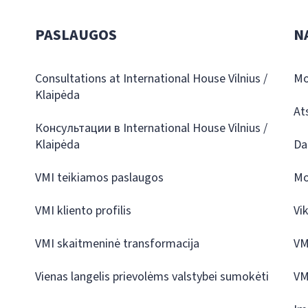
PASLAUGOS
N
Consultations at International House Vilnius /
Mo
Klaipėda
At
Консультации в International House Vilnius /
Klaipėda
Da
VMI teikiamos paslaugos
Mo
VMI kliento profilis
Vi
VMI skaitmeninė transformacija
VM
Vienas langelis prievolėms valstybei sumokėti
VM