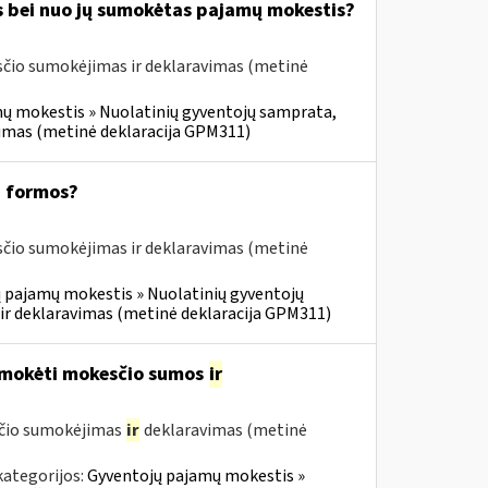
s bei nuo jų sumokėtas pajamų mokestis?
čio sumokėjimas ir deklaravimas (metinė
ų mokestis » Nuolatinių gyventojų samprata,
vimas (metinė deklaracija GPM311)
1 formos?
čio sumokėjimas ir deklaravimas (metinė
 pajamų mokestis » Nuolatinių gyventojų
ir deklaravimas (metinė deklaracija GPM311)
umokėti mokesčio sumos
ir
sčio sumokėjimas
ir
deklaravimas (metinė
kategorijos:
Gyventojų pajamų mokestis »