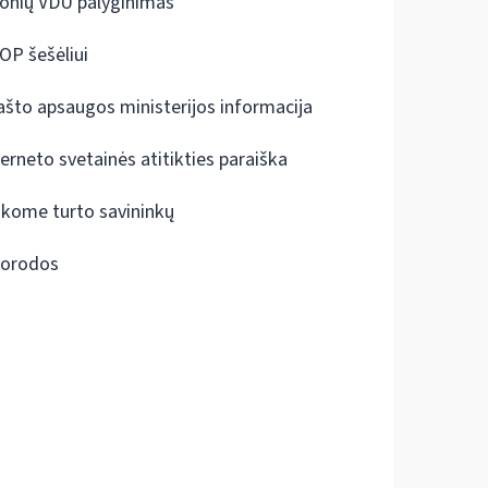
onių VDU palyginimas
OP šešėliui
ašto apsaugos ministerijos informacija
terneto svetainės atitikties paraiška
škome turto savininkų
orodos