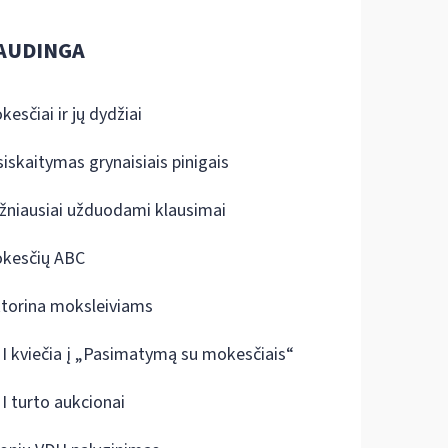
AUDINGA
kesčiai ir jų dydžiai
siskaitymas grynaisiais pinigais
žniausiai užduodami klausimai
kesčių ABC
ktorina moksleiviams
I kviečia į „Pasimatymą su mokesčiais“
I turto aukcionai