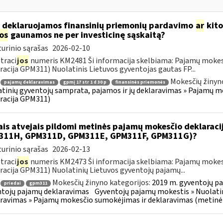
 deklaruojamos finansinių priemonių pardavimo
ar
kito
jos
gaunamos ne per investicinę sąskaitą?
urinio sąrašas
2026-02-10
traci
jos
numeris KM2481 Ši informacija skelbiama: Pajamų mokes
racija GPM311) Nuolatinis Lietuvos gyventojas gautas FP...
Mokesčių žinyn
pajamų deklaravimas
gpmį 17 str 1 d 30 p
finansinės priemonės
tinių gyventojų samprata, pajamos ir jų deklaravimas » Pajamų 
racija GPM311)
ais atvejais pildomi metinės pajamų mokesčio deklarac
311H, GPM311D, GPM311E, GPM311F, GPM311G)?
urinio sąrašas
2026-02-13
traci
jos
numeris KM2473 Ši informacija skelbiama: Pajamų mokes
racija GPM311) Nuolatinių Lietuvos gyventojų pajamų...
Mokesčių žinyno kategorijos:
2019 m. gyventojų pa
priedai
gpm311
tojų pajamų deklaravimas
Gyventojų pajamų mokestis » Nuolatin
ravimas » Pajamų mokesčio sumokėjimas ir deklaravimas (metinė