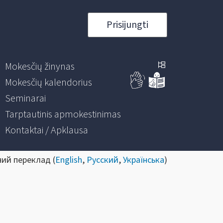
Prisijungti
Mokesčių žinynas
Mokesčių kalendorius
Seminarai
Tarptautinis apmokestinimas
Kontaktai / Apklausa
ний переклад (
English
,
Русский
,
Українська
)