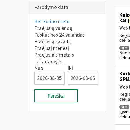
Parodymo data
Kaip
kai
Bet kuriuo metu
Praėjusią valandą
Web t
Paskutines 24 valandas
Regis
dekla
Praėjusią savaitę
Praėjusį mėnesį
gpm
Nuola
Praėjusiais metais
dekla
Laikotarpyje…
Nuo
Iki
Kuri
GPM
Web t
Regis
Paieška
dekla
gpm
gyven
dekla