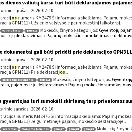
os dienos valiutų kursu turi būti deklaruojamos pajamo
urinio sąrašas
2026-02-10
traci
jos
numeris KM2479 Ši informacija skelbiama: Pajamų mokes
racija GPM311) Užsienio valstybėje per mokestinį laikotarpį...
Mokesčių žinyno kategorijos:
Gyventojų pajam
valiutų kursai
gpm311
os ir jų deklaravimas » Pajamų mokesčio sumokėjimas ir deklara
e dokumentai gali būti pridėti prie deklaracijos GPM31
urinio sąrašas
2026-02-10
traci
jos
numeris KM2478 Ši informacija skelbiama: Pajamų mokes
racija GPM311) Prie deklaraci
jos
...
Mokesčių žinyno kategorijos:
Gyventojų
pridedami dokumentai
gpm311
ata, pajamos ir jų deklaravimas » Pajamų mokesčio sumokėjimas 
 gyventojas turi sumokėti skirtumą tarp privalomos s
urinio sąrašas
2026-02-10
tracijos numeris KM2476 Ši informacija skelbiama: Pajamų moke
racija GPM311) Jeigu metinėje pajamų mokesčio deklaracijoje...
Mokesčių žinyno 
skirtumas
mokėjimo terminas
gpmį27
gpmį28
gpmį29