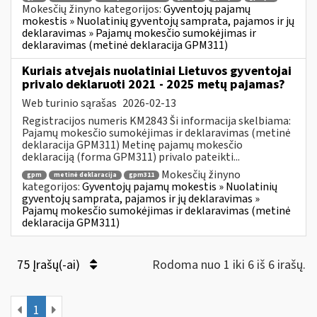
Mokesčių žinyno kategorijos:
Gyventojų pajamų
mokestis » Nuolatinių gyventojų samprata, pajamos ir jų
deklaravimas » Pajamų mokesčio sumokėjimas ir
deklaravimas (metinė deklaracija GPM311)
Kuriais atvejais nuolatiniai Lietuvos gyventojai
privalo deklaruoti 2021 - 2025 metų pajamas?
Web turinio sąrašas
2026-02-13
Registracijos numeris KM2843 Ši informacija skelbiama:
Pajamų mokesčio sumokėjimas ir deklaravimas (metinė
deklaracija GPM311) Metinę pajamų mokesčio
deklaraciją (forma GPM311) privalo pateikti...
Mokesčių žinyno
gpm
metinė deklaracija
gpm311
kategorijos:
Gyventojų pajamų mokestis » Nuolatinių
gyventojų samprata, pajamos ir jų deklaravimas »
Pajamų mokesčio sumokėjimas ir deklaravimas (metinė
deklaracija GPM311)
75 Įrašų(-ai)
Rodoma nuo 1 iki 6 iš 6 irašų.
1