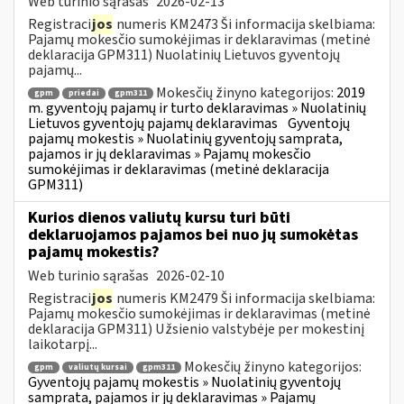
Web turinio sąrašas
2026-02-13
Registraci
jos
numeris KM2473 Ši informacija skelbiama:
Pajamų mokesčio sumokėjimas ir deklaravimas (metinė
deklaracija GPM311) Nuolatinių Lietuvos gyventojų
pajamų...
Mokesčių žinyno kategorijos:
2019
gpm
priedai
gpm311
m. gyventojų pajamų ir turto deklaravimas » Nuolatinių
Lietuvos gyventojų pajamų deklaravimas
Gyventojų
pajamų mokestis » Nuolatinių gyventojų samprata,
pajamos ir jų deklaravimas » Pajamų mokesčio
sumokėjimas ir deklaravimas (metinė deklaracija
GPM311)
Kurios dienos valiutų kursu turi būti
deklaruojamos pajamos bei nuo jų sumokėtas
pajamų mokestis?
Web turinio sąrašas
2026-02-10
Registraci
jos
numeris KM2479 Ši informacija skelbiama:
Pajamų mokesčio sumokėjimas ir deklaravimas (metinė
deklaracija GPM311) Užsienio valstybėje per mokestinį
laikotarpį...
Mokesčių žinyno kategorijos:
gpm
valiutų kursai
gpm311
Gyventojų pajamų mokestis » Nuolatinių gyventojų
samprata, pajamos ir jų deklaravimas » Pajamų