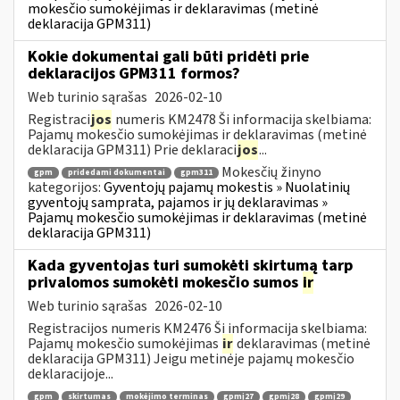
mokesčio sumokėjimas ir deklaravimas (metinė
deklaracija GPM311)
Kokie dokumentai gali būti pridėti prie
deklaracijos GPM311 formos?
Web turinio sąrašas
2026-02-10
Registraci
jos
numeris KM2478 Ši informacija skelbiama:
Pajamų mokesčio sumokėjimas ir deklaravimas (metinė
deklaracija GPM311) Prie deklaraci
jos
...
Mokesčių žinyno
gpm
pridedami dokumentai
gpm311
kategorijos:
Gyventojų pajamų mokestis » Nuolatinių
gyventojų samprata, pajamos ir jų deklaravimas »
Pajamų mokesčio sumokėjimas ir deklaravimas (metinė
deklaracija GPM311)
Kada gyventojas turi sumokėti skirtumą tarp
privalomos sumokėti mokesčio sumos
ir
Web turinio sąrašas
2026-02-10
Registracijos numeris KM2476 Ši informacija skelbiama:
Pajamų mokesčio sumokėjimas
ir
deklaravimas (metinė
deklaracija GPM311) Jeigu metinėje pajamų mokesčio
deklaracijoje...
gpm
skirtumas
mokėjimo terminas
gpmį27
gpmį28
gpmį29