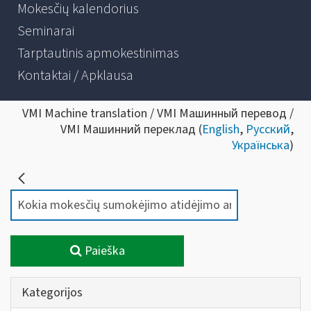
Mokesčių kalendorius
Seminarai
Tarptautinis apmokestinimas
Kontaktai / Apklausa
VMI Machine translation / VMI Машинный перевод /
VMI Машинний переклад (
English
,
Русский
,
Українська
)
Paieška
Kategorijos