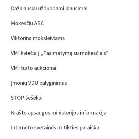
Dažniausiai užduodami klausimai
Mokesčių ABC
Viktorina moksleiviams
VMI kviečia į „Pasimatymą su mokesčiais“
VMI turto aukcionai
Įmonių VDU palyginimas
STOP šešėliui
Krašto apsaugos ministerijos informacija
Interneto svetainės atitikties paraiška