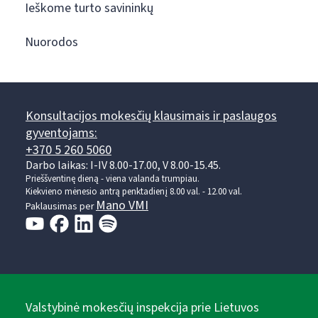
Ieškome turto savininkų
Nuorodos
Konsultacijos mokesčių klausimais ir paslaugos
gyventojams:
+370 5 260 5060
Darbo laikas: I-IV 8.00-17.00, V 8.00-15.45.
Prieššventinę dieną - viena valanda trumpiau.
Kiekvieno mėnesio antrą penktadienį 8.00 val. - 12.00 val.
Mano VMI
Paklausimas per
Valstybinė mokesčių inspekcija prie Lietuvos