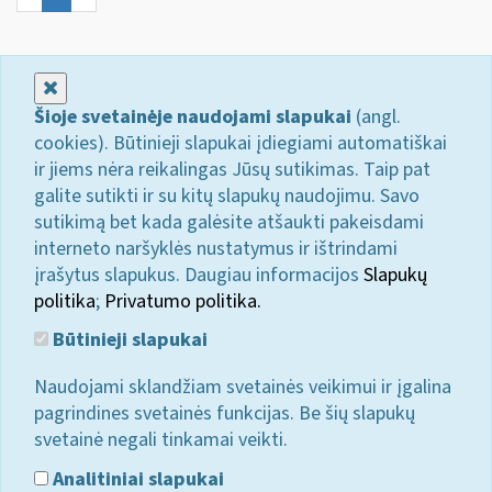
Uždaryti
Šioje svetainėje naudojami slapukai
(angl.
cookies). Būtinieji slapukai įdiegiami automatiškai
ir jiems nėra reikalingas Jūsų sutikimas. Taip pat
galite sutikti ir su kitų slapukų naudojimu. Savo
sutikimą bet kada galėsite atšaukti pakeisdami
interneto naršyklės nustatymus ir ištrindami
įrašytus slapukus. Daugiau informacijos
Slapukų
politika
;
Privatumo politika.
Būtinieji slapukai
Naudojami sklandžiam svetainės veikimui ir įgalina
pagrindines svetainės funkcijas. Be šių slapukų
svetainė negali tinkamai veikti.
Analitiniai slapukai