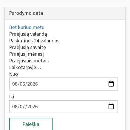
Parodymo data
Bet kuriuo metu
Praėjusią valandą
Paskutines 24 valandas
Praėjusią savaitę
Praėjusį mėnesį
Praėjusiais metais
Laikotarpyje…
Nuo
Iki
Paieška