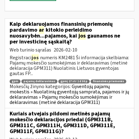
Kaip deklaruojamos finansinių priemonių
pardavimo
ar
kitokio perleidimo
nuosavybėn...pajamos, kai
jos
gaunamos ne
per investicinę sąskaitą?
Web turinio sąrašas
2026-02-10
Registraci
jos
numeris KM2481 Ši informacija skelbiama:
Pajamų mokesčio sumokėjimas ir deklaravimas (metinė
deklaracija GPM311) Nuolatinis Lietuvos gyventojas
gautas FP...
gpm
pajamų deklaravimas
gpmį 17 str 1 d 30 p
finansinės priemonės
Mokesčių žinyno kategorijos:
Gyventojų pajamų
mokestis » Nuolatinių gyventojų samprata, pajamos ir jų
deklaravimas » Pajamų mokesčio sumokėjimas ir
deklaravimas (metinė deklaracija GPM311)
Kuriais atvejais pildomi metinės pajamų
mokesčio deklaracijos priedai (GPM311B,
GPM311C, GPM311H, GPM311D, GPM311E,
GPM311F, GPM311G)?