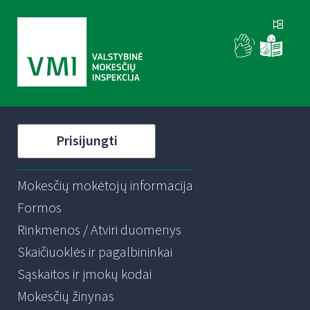
Prisijungti
Mokesčių mokėtojų informacija
Formos
Rinkmenos / Atviri duomenys
Skaičiuoklės ir pagalbininkai
Sąskaitos ir įmokų kodai
Mokesčių žinynas