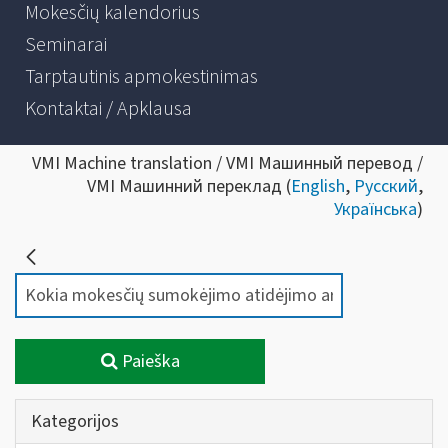
Mokesčių kalendorius
Seminarai
Tarptautinis apmokestinimas
Kontaktai / Apklausa
VMI Machine translation / VMI Машинный перевод /
VMI Машинний переклад (
English
,
Русский
,
Українська
)
Paieška
Kategorijos