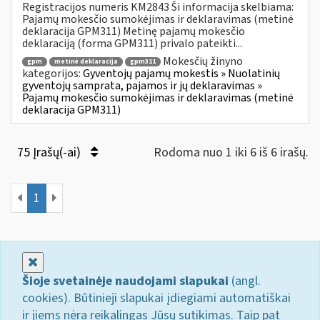
Registracijos numeris KM2843 Ši informacija skelbiama:
Pajamų mokesčio sumokėjimas ir deklaravimas (metinė
deklaracija GPM311) Metinę pajamų mokesčio
deklaraciją (forma GPM311) privalo pateikti...
Mokesčių žinyno
gpm
metinė deklaracija
gpm311
kategorijos:
Gyventojų pajamų mokestis » Nuolatinių
gyventojų samprata, pajamos ir jų deklaravimas »
Pajamų mokesčio sumokėjimas ir deklaravimas (metinė
deklaracija GPM311)
75 Įrašų(-ai)
Rodoma nuo 1 iki 6 iš 6 irašų.
1
Uždaryti
Šioje svetainėje naudojami slapukai
(angl.
cookies). Būtinieji slapukai įdiegiami automatiškai
ir jiems nėra reikalingas Jūsų sutikimas. Taip pat