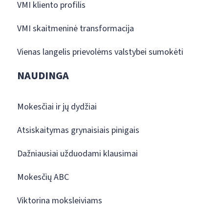
VMI kliento profilis
VMI skaitmeninė transformacija
Vienas langelis prievolėms valstybei sumokėti
NAUDINGA
Mokesčiai ir jų dydžiai
Atsiskaitymas grynaisiais pinigais
Dažniausiai užduodami klausimai
Mokesčių ABC
Viktorina moksleiviams