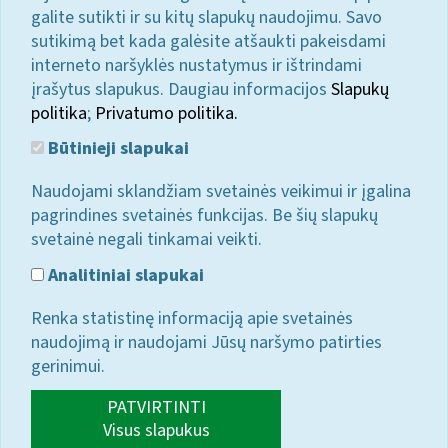
galite sutikti ir su kitų slapukų naudojimu. Savo
sutikimą bet kada galėsite atšaukti pakeisdami
interneto naršyklės nustatymus ir ištrindami
įrašytus slapukus. Daugiau informacijos
Slapukų
politika
;
Privatumo politika.
Būtinieji slapukai
Naudojami sklandžiam svetainės veikimui ir įgalina
pagrindines svetainės funkcijas. Be šių slapukų
svetainė negali tinkamai veikti.
Analitiniai slapukai
Renka statistinę informaciją apie svetainės
naudojimą ir naudojami Jūsų naršymo patirties
gerinimui.
PATVIRTINTI
Visus slapukus