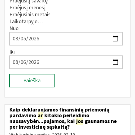
Praėjusią savaitę
Praėjusį mėnesį
Praėjusiais metais
Laikotarpyje…
Nuo
Iki
Paieška
Kaip deklaruojamos finansinių priemonių
pardavimo
ar
kitokio perleidimo
nuosavybėn...pajamos, kai
jos
gaunamos ne
per investicinę sąskaitą?
Web turinio sąrašas
2026-02-10