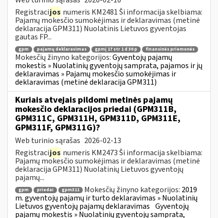
Registraci
jos
numeris KM2481 Ši informacija skelbiama:
Pajamų mokesčio sumokėjimas ir deklaravimas (metinė
deklaracija GPM311) Nuolatinis Lietuvos gyventojas
gautas FP...
gpm
pajamų deklaravimas
gpmį 17 str 1 d 30 p
finansinės priemonės
Mokesčių žinyno kategorijos:
Gyventojų pajamų
mokestis » Nuolatinių gyventojų samprata, pajamos ir jų
deklaravimas » Pajamų mokesčio sumokėjimas ir
deklaravimas (metinė deklaracija GPM311)
Kuriais atvejais pildomi metinės pajamų
mokesčio deklaracijos priedai (GPM311B,
GPM311C, GPM311H, GPM311D, GPM311E,
GPM311F, GPM311G)?
Web turinio sąrašas
2026-02-13
Registraci
jos
numeris KM2473 Ši informacija skelbiama:
Pajamų mokesčio sumokėjimas ir deklaravimas (metinė
deklaracija GPM311) Nuolatinių Lietuvos gyventojų
pajamų...
Mokesčių žinyno kategorijos:
2019
gpm
priedai
gpm311
m. gyventojų pajamų ir turto deklaravimas » Nuolatinių
Lietuvos gyventojų pajamų deklaravimas
Gyventojų
pajamų mokestis » Nuolatinių gyventojų samprata,