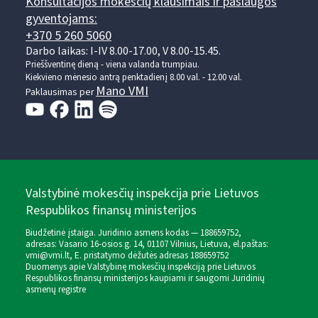
Konsultacijos mokesčių klausimais ir paslaugos
gyventojams:
+370 5 260 5060
Darbo laikas: I-IV 8.00-17.00, V 8.00-15.45.
Prieššventinę dieną - viena valanda trumpiau.
Kiekvieno mėnesio antrą penktadienį 8.00 val. - 12.00 val.
Mano VMI
Paklausimas per
Valstybinė mokesčių inspekcija prie Lietuvos
Respublikos finansų ministerijos
Biudžetinė įstaiga. Juridinio asmens kodas — 188659752,
adresas: Vasario 16-osios g. 14, 01107 Vilnius, Lietuva, el.paštas:
vmi@vmi.lt
, E. pristatymo dėžutės adresas 188659752
Duomenys apie Valstybinę mokesčių inspekciją prie Lietuvos
Respublikos finansų ministerijos kaupiami ir saugomi Juridinių
asmenų registre