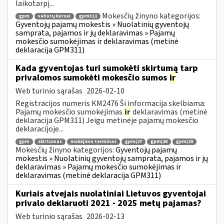
laikotarpį...
Mokesčių žinyno kategorijos:
gpm
valiutų kursai
gpm311
Gyventojų pajamų mokestis » Nuolatinių gyventojų
samprata, pajamos ir jų deklaravimas » Pajamų
mokesčio sumokėjimas ir deklaravimas (metinė
deklaracija GPM311)
Kada gyventojas turi sumokėti skirtumą tarp
privalomos sumokėti mokesčio sumos
ir
Web turinio sąrašas
2026-02-10
Registracijos numeris KM2476 Ši informacija skelbiama:
Pajamų mokesčio sumokėjimas
ir
deklaravimas (metinė
deklaracija GPM311) Jeigu metinėje pajamų mokesčio
deklaracijoje...
gpm
skirtumas
mokėjimo terminas
gpmį27
gpmį28
gpmį29
Mokesčių žinyno kategorijos:
Gyventojų pajamų
mokestis » Nuolatinių gyventojų samprata, pajamos ir jų
deklaravimas » Pajamų mokesčio sumokėjimas ir
deklaravimas (metinė deklaracija GPM311)
Kuriais atvejais nuolatiniai Lietuvos gyventojai
privalo deklaruoti 2021 - 2025 metų pajamas?
Web turinio sąrašas
2026-02-13