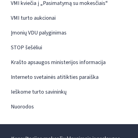
VMI kviečia į „Pasimatymą su mokesčiais“
VMI turto aukcionai
Įmonių VDU palyginimas
STOP šešėliui
Krašto apsaugos ministerijos informacija
Interneto svetainės atitikties paraiška
Ieškome turto savininkų
Nuorodos