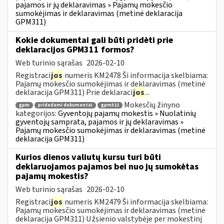
pajamos ir jų deklaravimas » Pajamų mokesčio
sumokėjimas ir deklaravimas (metinė deklaracija
GPM311)
Kokie dokumentai gali būti pridėti prie
deklaracijos GPM311 formos?
Web turinio sąrašas
2026-02-10
Registraci
jos
numeris KM2478 Ši informacija skelbiama:
Pajamų mokesčio sumokėjimas ir deklaravimas (metinė
deklaracija GPM311) Prie deklaraci
jos
...
Mokesčių žinyno
gpm
pridedami dokumentai
gpm311
kategorijos:
Gyventojų pajamų mokestis » Nuolatinių
gyventojų samprata, pajamos ir jų deklaravimas »
Pajamų mokesčio sumokėjimas ir deklaravimas (metinė
deklaracija GPM311)
Kurios dienos valiutų kursu turi būti
deklaruojamos pajamos bei nuo jų sumokėtas
pajamų mokestis?
Web turinio sąrašas
2026-02-10
Registraci
jos
numeris KM2479 Ši informacija skelbiama:
Pajamų mokesčio sumokėjimas ir deklaravimas (metinė
deklaracija GPM311) Užsienio valstybėje per mokestinį