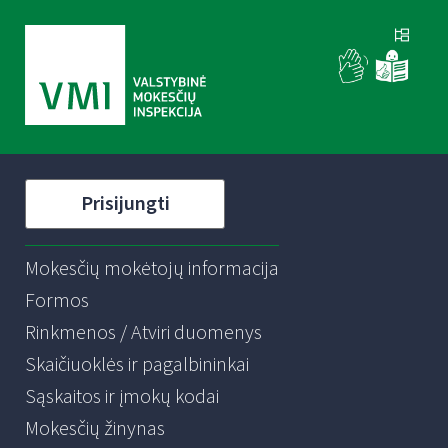
Prisijungti
Mokesčių mokėtojų informacija
Formos
Rinkmenos / Atviri duomenys
Skaičiuoklės ir pagalbininkai
Sąskaitos ir įmokų kodai
Mokesčių žinynas