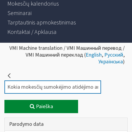
Mokesčių kalendorius
Seminarai
Tarptautinis apmokestinimas
Kontaktai / Apklausa
VMI Machine translation / VMI Машинный перевод /
VMI Машинний переклад (
English
,
Русский
,
Українська
)
Paieška
Parodymo data