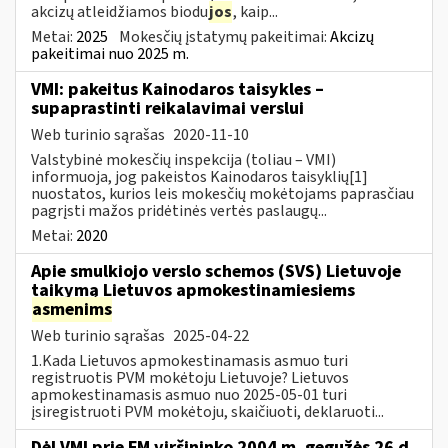
akcizų atleidžiamos biodu
jos
, kaip...
Metai:
2025
Mokesčių įstatymų pakeitimai:
Akcizų
pakeitimai nuo 2025 m.
VMI: pakeitus Kainodaros taisykles –
supaprastinti reikalavimai verslui
Web turinio sąrašas
2020-11-10
Valstybinė mokesčių inspekcija (toliau – VMI)
informuoja, jog pakeistos Kainodaros taisyklių[1]
nuostatos, kurios leis mokesčių mokėtojams paprasčiau
pagrįsti mažos pridėtinės vertės paslaugų...
Metai:
2020
Apie smulkiojo verslo schemos (SVS) Lietuvoje
taikymą Lietuvos apmokestinamiesiems
asmenims
Web turinio sąrašas
2025-04-22
1.Kada Lietuvos apmokestinamasis asmuo turi
registruotis PVM mokėtoju Lietuvoje? Lietuvos
apmokestinamasis asmuo nuo 2025-05-01 turi
įsiregistruoti PVM mokėtoju, skaičiuoti, deklaruoti...
Dėl VMI prie FM viršininko 2004 m. gegužės 26 d.