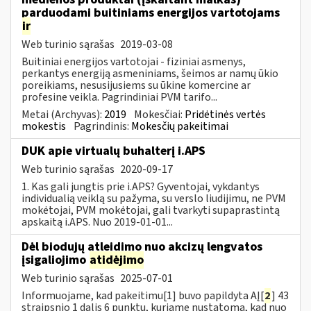
parduodami buitiniams energijos vartotojams
ir
Web turinio sąrašas
2019-03-08
Buitiniai energijos vartotojai - fiziniai asmenys,
perkantys energiją asmeniniams, šeimos ar namų ūkio
poreikiams, nesusijusiems su ūkine komercine ar
profesine veikla. Pagrindiniai PVM tarifo...
Metai (Archyvas):
2019
Mokesčiai:
Pridėtinės vertės
mokestis
Pagrindinis:
Mokesčių pakeitimai
DUK apie virtualų buhalterį i.APS
Web turinio sąrašas
2020-09-17
1. Kas gali jungtis prie i.APS? Gyventojai, vykdantys
individualią veiklą su pažyma, su verslo liudijimu, ne PVM
mokėtojai, PVM mokėtojai, gali tvarkyti supaprastintą
apskaitą i.APS. Nuo 2019-01-01...
Dėl biodujų atleidimo nuo akcizų lengvatos
įsigaliojimo
atidėjimo
Web turinio sąrašas
2025-07-01
Informuojame, kad pakeitimu[1] buvo papildyta AĮ[
2
] 43
straipsnio 1 dalis 6 punktu, kuriame nustatoma, kad nuo