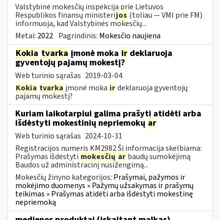
Valstybinė mokesčių inspekcija prie Lietuvos
Respublikos finansų ministeri
jos
(toliau ― VMI prie FM)
informuoja, kad Valstybinės mokesčių...
Metai:
2022
Pagrindinis:
Mokesčio naujiena
Kokia
tvarka
įmonė moka
ir
deklaruoja
gyventojų pajamų mokestį?
Web turinio sąrašas
2019-03-04
Kokia
tvarka
įmonė moka
ir
deklaruoja gyventojų
pajamų mokestį?
Kuriam laikotarpiui galima prašyti atidėti arba
išdėstyti mokestinių nepriemokų
ar
Web turinio sąrašas
2024-10-31
Registracijos numeris KM2982 Ši informacija skelbiama:
Prašymas išdėstyti
mokesčių
ar
baudų sumokėjimą
Baudos už administracinį nusižengimą...
Mokesčių žinyno kategorijos:
Prašymai, pažymos ir
mokėjimo duomenys » Pažymų užsakymas ir prašymų
teikimas » Prašymas atidėti arba išdėstyti mokestinę
nepriemoką
medienos produktai (įskaitant malkas)