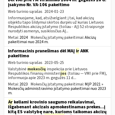
įsakymo Nr. VA-106 pakeitimo
Web turinio sąrašas
2024-01-23
Informuojame, kad, atsižvelgiant į tai, kad akcizų
objektu tapo šildymui skirtos durpės už kurias Lietuvos
Respublikos akcizų įstatymo (toliau - AĮ) 52 straipsnyje
nurodyti asmenys, susiklosčius AĮ...
Metai:
2024
Mokesčių įstatymų pakeitimai:
Akcizų
pakeitimai nuo 2024 m.
Informacinis pranešimas dėl MAĮ
ir
ANK
pakeitimo
Web turinio sąrašas
2023-05-25
Valstybinė
mokesčių
inspekcija prie Lietuvos
Respublikos finansų ministeri
jos
(toliau — VMI prie FM),
informuoja apie 2023 m. gegužės 11 d....
Metai:
2023
Mokesčių įstatymų pakeitimai:
MĮP 2021 »
Mokesčių administravimo įstatymo pakeitimai nuo 2023
m.
Ar
keliami krovinio saugumo reikalavimai,
išgabenant akcizais apmokestinamas prekes...į
kitą ES valstybę narę, kurioms taikomas akcizų