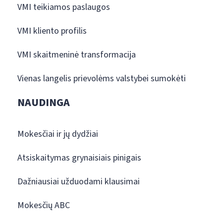
VMI teikiamos paslaugos
VMI kliento profilis
VMI skaitmeninė transformacija
Vienas langelis prievolėms valstybei sumokėti
NAUDINGA
Mokesčiai ir jų dydžiai
Atsiskaitymas grynaisiais pinigais
Dažniausiai užduodami klausimai
Mokesčių ABC