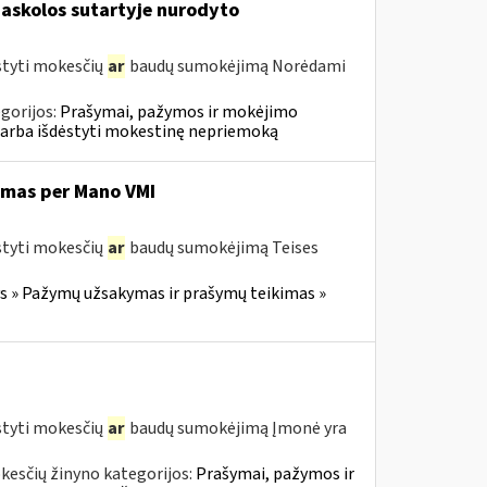
askolos sutartyje nurodyto
styti mokesčių
ar
baudų sumokėjimą Norėdami
gorijos:
Prašymai, pažymos ir mokėjimo
 arba išdėstyti mokestinę nepriemoką
imas per Mano VMI
styti mokesčių
ar
baudų sumokėjimą Teises
 » Pažymų užsakymas ir prašymų teikimas »
styti mokesčių
ar
baudų sumokėjimą Įmonė yra
kesčių žinyno kategorijos:
Prašymai, pažymos ir