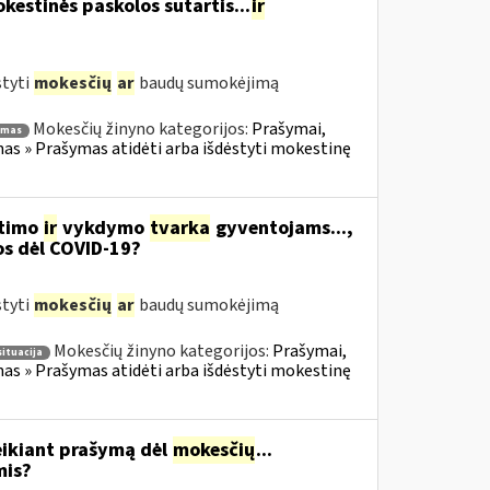
estinės paskolos sutartis...
ir
styti
mokesčių
ar
baudų sumokėjimą
Mokesčių žinyno kategorijos:
Prašymai,
ymas
s » Prašymas atidėti arba išdėstyti mokestinę
itimo
ir
vykdymo
tvarka
gyventojams...,
os dėl COVID-19?
styti
mokesčių
ar
baudų sumokėjimą
Mokesčių žinyno kategorijos:
Prašymai,
situacija
s » Prašymas atidėti arba išdėstyti mokestinę
eikiant prašymą dėl
mokesčių
...
mis?