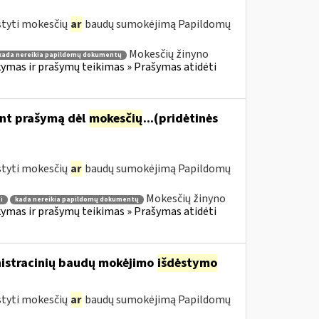
styti mokesčių
ar
baudų sumokėjimą Papildomų
Mokesčių žinyno
kada nereikia papildomų dokumentų
mas ir prašymų teikimas » Prašymas atidėti
ant prašymą dėl
mokesčių
...(pridėtinės
styti mokesčių
ar
baudų sumokėjimą Papildomų
Mokesčių žinyno
i
kada nereikia papildomų dokumentų
mas ir prašymų teikimas » Prašymas atidėti
nistracinių baudų mokėjimo
išdėstymo
styti mokesčių
ar
baudų sumokėjimą Papildomų