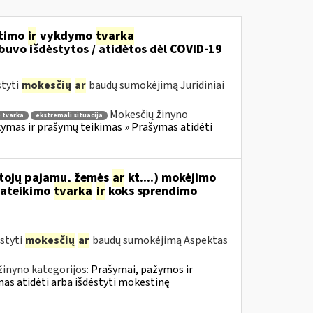
itimo
ir
vykdymo
tvarka
uvo išdėstytos / atidėtos dėl COVID-19
styti
mokesčių
ar
baudų sumokėjimą Juridiniai
Mokesčių žinyno
 tvarka
ekstremali situacija
mas ir prašymų teikimas » Prašymas atidėti
tojų pajamų, žemės
ar
kt....) mokėjimo
ateikimo
tvarka
ir
koks sprendimo
styti
mokesčių
ar
baudų sumokėjimą Aspektas
žinyno kategorijos:
Prašymai, pažymos ir
s atidėti arba išdėstyti mokestinę