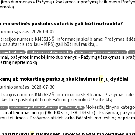
imo duomenys » Pažymų užsakymas ir prašymų teikimas » Prašyma
iemoką
 mokestinės paskolos sutartis gali būti nutraukta?
urinio sąrašas
2026-04-02
tracijos numeris KM3515 Ši informacija skelbiama: Prašymas išdė
los sutartis (toliau – MPS) gali būti nutraukta,...
ties nutraukimas
mokestinės paskolos sutartis
mokestinės paskolos nutraukimas
mps
mai, pažymos ir mokėjimo duomenys » Pažymų užsakymas ir prašym
stinę nepriemoką
kanų už mokestinę paskolą skaičiavimas
ir
jų dydžiai
urinio sąrašas
2026-07-30
tracijos numeris KM2632 Ši informacija skelbiama: Prašymas išdė
kestinę paskolą dėl mokesčių nepriemokų Už suteiktą...
Mokesčių žinyno kategor
anos
mokestinės paskolos palūkanos
palūkanų dydis
s ir atleidimas nuo jų (96-100 str., 138-143 str.)
Prašymai, pažymo
mų teikimas » Prašymas atidėti arba išdėstyti mokestinę neprie
 pasitikrinti
ir
susimokėti įmokas pagal mokestinės pask