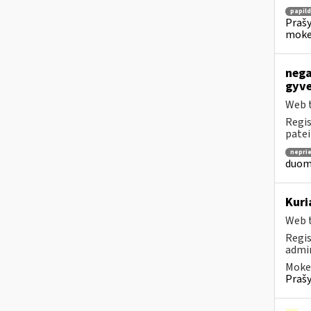
papil
Prašy
moke
nega
gyve
Web t
Regis
patei
nepri
duome
Kuri
Web t
Regis
admin
Mokes
Prašy