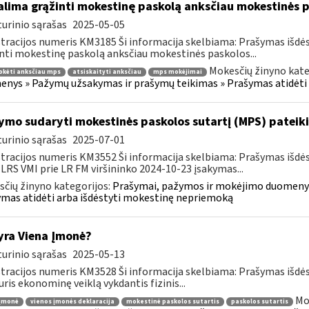
lima grąžinti mokestinę paskolą anksčiau mokestinės p
urinio sąrašas
2025-05-05
tracijos numeris KM3185 Ši informacija skelbiama: Prašymas išdė
nti mokestinę paskolą anksčiau mokestinės paskolos...
Mokesčių žinyno kate
okėti anksčiau mps
atsiskaityti anksčiau
mps mokėjimai
nys » Pažymų užsakymas ir prašymų teikimas » Prašymas atidėti
ymo sudaryti mokestinės paskolos sutartį (MPS) pateik
urinio sąrašas
2025-07-01
tracijos numeris KM3552 Ši informacija skelbiama: Prašymas išdė
 LRS VMI prie LR FM viršininko 2024-10-23 įsakymas...
čių žinyno kategorijos:
Prašymai, pažymos ir mokėjimo duomenys
mas atidėti arba išdėstyti mokestinę nepriemoką
yra Viena Įmonė?
urinio sąrašas
2025-05-13
tracijos numeris KM3528 Ši informacija skelbiama: Prašymas išdė
uris ekonominę veiklą vykdantis fizinis...
Mo
 įmonė
vienos įmonės deklaracija
mokestinė paskolos sutartis
paskolos sutartis