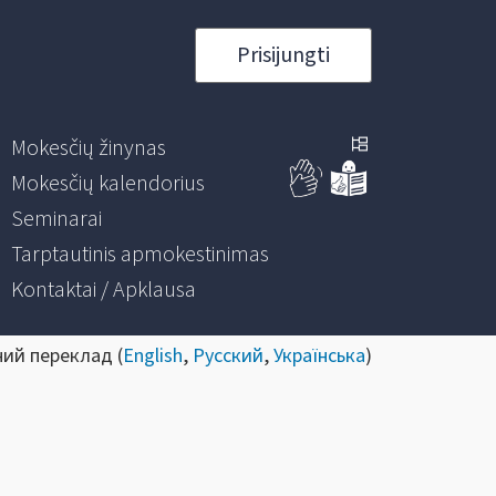
Prisijungti
Mokesčių žinynas
Mokesčių kalendorius
Seminarai
Tarptautinis apmokestinimas
Kontaktai / Apklausa
ний переклад (
English
,
Русский
,
Українська
)