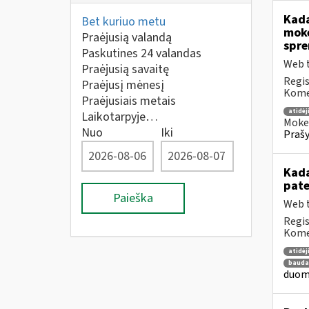
Kada
Bet kuriuo metu
mokė
Praėjusią valandą
spre
Paskutines 24 valandas
Web t
Praėjusią savaitę
Regis
Praėjusį mėnesį
Komen
Praėjusiais metais
atidė
Laikotarpyje…
Mokes
Nuo
Iki
Prašy
Kada
pat
Paieška
Web t
Regis
Komen
atidė
bauda
duome