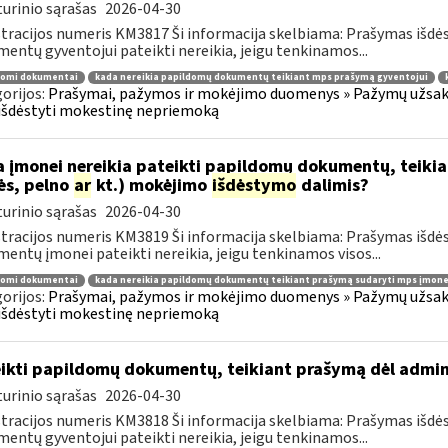
urinio sąrašas
2026-04-30
tracijos numeris KM3817 Ši informacija skelbiama: Prašymas išdė
entų gyventojui pateikti nereikia, jeigu tenkinamos...
domi dokumentai
kada nereikia papildomų dokumentų teikiant mps prašymą gyventojui
orijos:
Prašymai, pažymos ir mokėjimo duomenys » Pažymų užsaky
išdėstyti mokestinę nepriemoką
 įmonei nereikia pateikti papildomų dokumentų, teiki
ės, pelno
ar
kt.) mokėjimo
išdėstymo
dalimis?
urinio sąrašas
2026-04-30
tracijos numeris KM3819 Ši informacija skelbiama: Prašymas išdė
entų įmonei pateikti nereikia, jeigu tenkinamos visos...
domi dokumentai
kada nereikia papildomų dokumentų teikiant prašymą sudaryti mps įmone
orijos:
Prašymai, pažymos ir mokėjimo duomenys » Pažymų užsaky
išdėstyti mokestinę nepriemoką
ikti papildomų dokumentų, teikiant prašymą dėl admi
urinio sąrašas
2026-04-30
tracijos numeris KM3818 Ši informacija skelbiama: Prašymas išdė
entų gyventojui pateikti nereikia, jeigu tenkinamos...