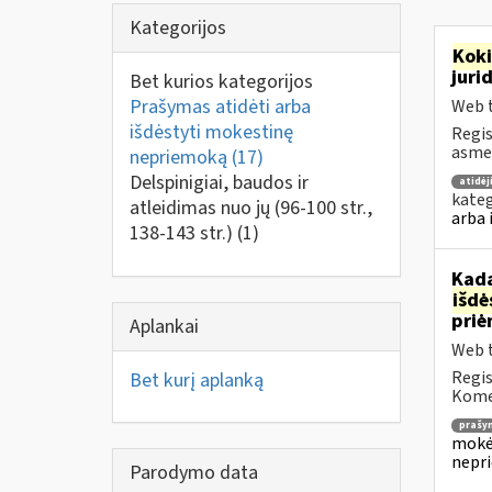
Kategorijos
Kok
juri
Bet kurios kategorijos
Prašymas atidėti arba
Web t
išdėstyti mokestinę
Regis
asmen
nepriemoką
(17)
Delspinigiai, baudos ir
atidė
kateg
atleidimas nuo jų (96-100 str.,
arba 
138-143 str.)
(1)
Kada
išd
priė
Aplankai
Web t
Regis
Bet kurį aplanką
Komen
prašy
mokėj
nepr
Parodymo data