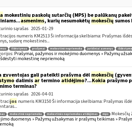
ia
mokestinių paskolų sutarčių (MPS) be palūkanų pake
diniams...
asmenims
, kurių nesumokėtų
mokesčių
sumos b
urinio sąrašas
2025-01-29
tracijos numeris KM2513 Ši informacija skelbiama: Prašymas išdė
ys, sudarę mokestinės...
jimas
išdėstymas
prašymai
mokestinė nepriemoka
juridiniai asmenys
išdėstymo
orijos:
Prašymai, pažymos ir mokėjimo duomenys » Pažymų užsaky
išdėstyti mokestinę nepriemoką
 gyventojas gali pateikti prašymą dėl
mokesčių
(gyven
ėstymo
dalimis
ar
termino
atidėjimo
?...
Kokia
prašymo p
mimo terminas?
urinio sąrašas
2026-04-01
traci
jos
numeris KM3150 Ši informacija skelbiama: Prašymas išdė
taras...
Mokesčių 
mas
mokestinė nepriemoka
mokestinės nepriemokos atidėjimas
mps
imo duomenys » Pažymų užsakymas ir prašymų teikimas » Prašyma
iemoką