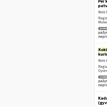
Per 
patv
Web t
Regis
Mokes
pasko
pažym
nepr
Kok
kuri
Web t
Regis
Gyven
atidė
pažym
nepr
Kada
(gyv