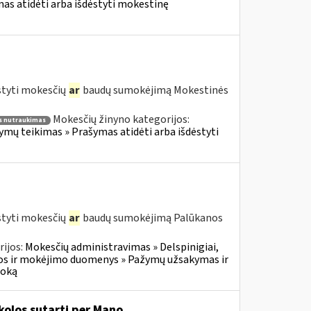
s atidėti arba išdėstyti mokestinę
styti mokesčių
ar
baudų sumokėjimą Mokestinės
Mokesčių žinyno kategorijos:
 nutraukimas
ų teikimas » Prašymas atidėti arba išdėstyti
styti mokesčių
ar
baudų sumokėjimą Palūkanos
ijos:
Mokesčių administravimas » Delspinigiai,
s ir mokėjimo duomenys » Pažymų užsakymas ir
moką
olos sutartį per Mano