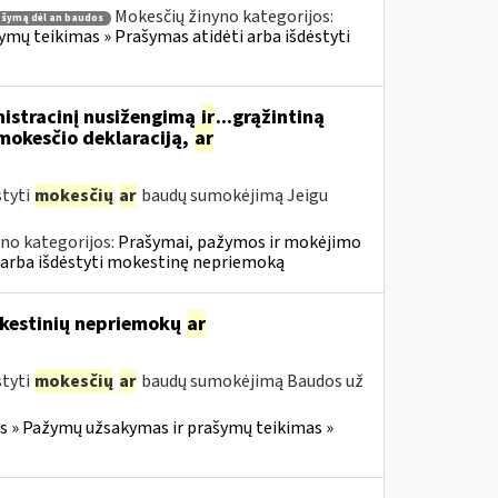
Mokesčių žinyno kategorijos:
ašymą dėl an baudos
ų teikimas » Prašymas atidėti arba išdėstyti
nistracinį nusižengimą
ir
...grąžintiną
okesčio deklaraciją,
ar
styti
mokesčių
ar
baudų sumokėjimą Jeigu
no kategorijos:
Prašymai, pažymos ir mokėjimo
 arba išdėstyti mokestinę nepriemoką
mokestinių nepriemokų
ar
styti
mokesčių
ar
baudų sumokėjimą Baudos už
 » Pažymų užsakymas ir prašymų teikimas »