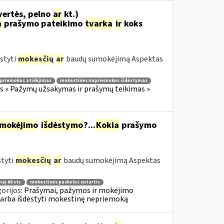
vertės, pelno
ar
kt.)
a
prašymo pateikimo
tvarka
ir
koks
styti
mokesčių
ar
baudų sumokėjimą Aspektas
priemokos atidėjimas
mokestinės nepriemokos išdėstymas
 » Pažymų užsakymas ir prašymų teikimas »
mokėjimo
išdėstymo
?...
Kokia
prašymo
styti
mokesčių
ar
baudų sumokėjimą Aspektas
aį 88 str.
mokestinės paskolos sutartis
orijos:
Prašymai, pažymos ir mokėjimo
 arba išdėstyti mokestinę nepriemoką