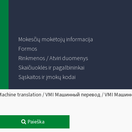
Mokesčių mokėtojų informacija
Formos
Rinkmenos / Atviri duomenys
Skaičiuoklės ir pagalbininkai
Sąskaitos ir įmokų kodai
Machine translation / VMI Машинный перевод / VMI Машин
Paieška