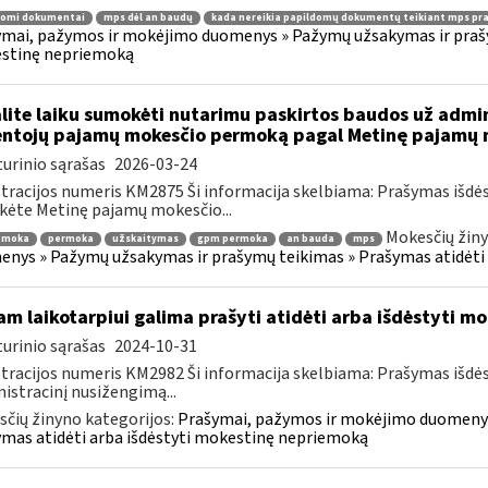
domi dokumentai
mps dėl an baudų
kada nereikia papildomų dokumentų teikiant mps pr
mai, pažymos ir mokėjimo duomenys » Pažymų užsakymas ir prašym
stinę nepriemoką
lite laiku sumokėti nutarimu paskirtos baudos už admi
ntojų pajamų mokesčio permoką pagal Metinę pajamų m
urinio sąrašas
2026-03-24
tracijos numeris KM2875 Ši informacija skelbiama: Prašymas išdė
kėte Metinę pajamų mokesčio...
Mokesčių žiny
emoka
permoka
užskaitymas
gpm permoka
an bauda
mps
nys » Pažymų užsakymas ir prašymų teikimas » Prašymas atidėti
am laikotarpiui galima prašyti atidėti arba išdėstyti 
urinio sąrašas
2024-10-31
tracijos numeris KM2982 Ši informacija skelbiama: Prašymas išdė
istracinį nusižengimą...
čių žinyno kategorijos:
Prašymai, pažymos ir mokėjimo duomenys
mas atidėti arba išdėstyti mokestinę nepriemoką