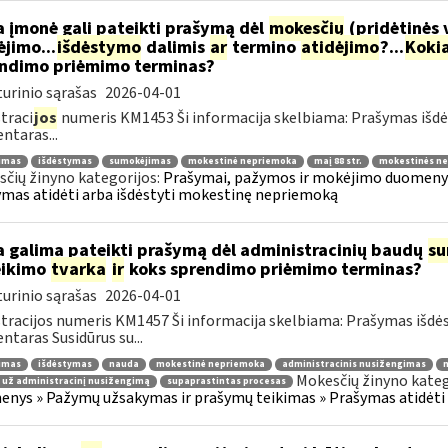
 įmonė gali pateikti prašymą dėl
mokesčių
(pridėtinės 
jimo...
išdėstymo
dalimis
ar
termino
atidėjimo
?...
Koki
ndimo priėmimo terminas?
urinio sąrašas
2026-04-01
traci
jos
numeris KM1453 Ši informacija skelbiama: Prašymas išdė
taras...
jimas
išdėstymas
sumokėjimas
mokestinė nepriemoka
maį 88 str.
mokestinės ne
čių žinyno kategorijos:
Prašymai, pažymos ir mokėjimo duomenys
mas atidėti arba išdėstyti mokestinę nepriemoką
 galima pateikti prašymą dėl administracinių baudų
su
eikimo
tvarka
ir
koks sprendimo priėmimo terminas?
urinio sąrašas
2026-04-01
tracijos numeris KM1457 Ši informacija skelbiama: Prašymas išdė
taras Susidūrus su...
jimas
išdėstymas
nauda
mokestinė nepriemoka
administracinis nusižengimas
m
Mokesčių žinyno kateg
 už administracinį nusižengimą
supaprastintas procesas
nys » Pažymų užsakymas ir prašymų teikimas » Prašymas atidėti