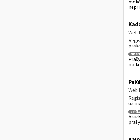
mokėj
nepr
Kada
Web t
Regis
pasko
sutar
Prašy
moke
Palū
Web t
Regis
už mo
palūk
baudo
prašy
Kaip