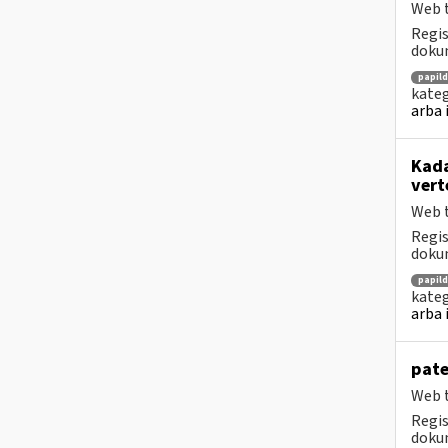
Web t
Regis
dokum
papil
kateg
arba 
Kada
vert
Web t
Regis
dokum
papil
kateg
arba 
pate
Web t
Regis
dokum