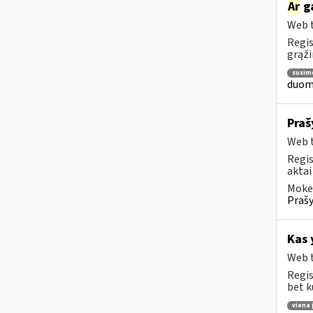
Ar
ga
Web t
Regis
grąži
susim
duome
Praš
Web t
Regis
aktai
Mokes
Prašy
Kas 
Web t
Regis
bet k
viena