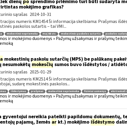
kiek dienų
po
sprendimo priėmimo turi būti sudaryta mok
irtintas mokėjimo grafikas?
urinio sąrašas
2024-10-31
tracijos numeris KM1454 Ši informacija skelbiama: Prašymas išdė
tinės paskolos sutartis – tai VMI...
la
mokestinė nepriemoka
maį 88 str.
mokestinės paskolos sutartis
paskolos sudar
os ir mokėjimo duomenys » Pažymų užsakymas ir prašymų teikima
iemoką
ia
mokestinių paskolų sutarčių (MPS) be palūkanų pake
ų nesumokėtų
mokesčių
sumos buvo išdėstytos / atidėt
urinio sąrašas
2025-01-29
tracijos numeris KM2514 Ši informacija skelbiama: Prašymas išdė
tojai, sudarę mokestinės paskolos...
jimas
išdėstymas
prašymai
mokestinė nepriemoka
fiziniai asmenys
ekstremali 
os ir mokėjimo duomenys » Pažymų užsakymas ir prašymų teikima
iemoką
 gyventojui nereikia pateikti papildomų dokumentų, t
entojų pajamų, žemės
ar
kt.) mokėjimo
išdėstymo
dali