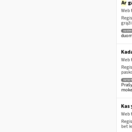
Ar
ga
Web t
Regis
grąži
susim
duome
Kada
Web t
Regis
pasko
sutar
Prašy
moke
Kas 
Web t
Regis
bet k