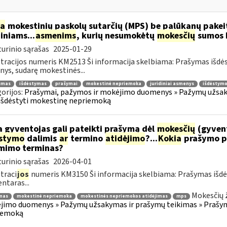
ia
mokestinių paskolų sutarčių (MPS) be palūkanų pake
diniams...
asmenims
, kurių nesumokėtų
mokesčių
sumos b
urinio sąrašas
2025-01-29
tracijos numeris KM2513 Ši informacija skelbiama: Prašymas išdė
ys, sudarę mokestinės...
jimas
išdėstymas
prašymai
mokestinė nepriemoka
juridiniai asmenys
išdėstymo
orijos:
Prašymai, pažymos ir mokėjimo duomenys » Pažymų užsaky
išdėstyti mokestinę nepriemoką
 gyventojas gali pateikti prašymą dėl
mokesčių
(gyven
ėstymo
dalimis
ar
termino
atidėjimo
?...
Kokia
prašymo p
mimo terminas?
urinio sąrašas
2026-04-01
traci
jos
numeris KM3150 Ši informacija skelbiama: Prašymas išdė
taras...
Mokesčių 
mas
mokestinė nepriemoka
mokestinės nepriemokos atidėjimas
mps
imo duomenys » Pažymų užsakymas ir prašymų teikimas » Prašyma
iemoką