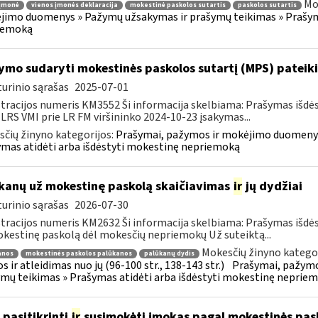
Mo
 įmonė
vienos įmonės deklaracija
mokestinė paskolos sutartis
paskolos sutartis
imo duomenys » Pažymų užsakymas ir prašymų teikimas » Prašyma
iemoką
ymo sudaryti mokestinės paskolos sutartį (MPS) pateik
urinio sąrašas
2025-07-01
tracijos numeris KM3552 Ši informacija skelbiama: Prašymas išdė
 LRS VMI prie LR FM viršininko 2024-10-23 įsakymas...
čių žinyno kategorijos:
Prašymai, pažymos ir mokėjimo duomenys
mas atidėti arba išdėstyti mokestinę nepriemoką
kanų už mokestinę paskolą skaičiavimas
ir
jų dydžiai
urinio sąrašas
2026-07-30
tracijos numeris KM2632 Ši informacija skelbiama: Prašymas išdė
kestinę paskolą dėl mokesčių nepriemokų Už suteiktą...
Mokesčių žinyno kategor
anos
mokestinės paskolos palūkanos
palūkanų dydis
s ir atleidimas nuo jų (96-100 str., 138-143 str.)
Prašymai, pažymo
mų teikimas » Prašymas atidėti arba išdėstyti mokestinę neprie
 pasitikrinti
ir
susimokėti įmokas pagal mokestinės pask