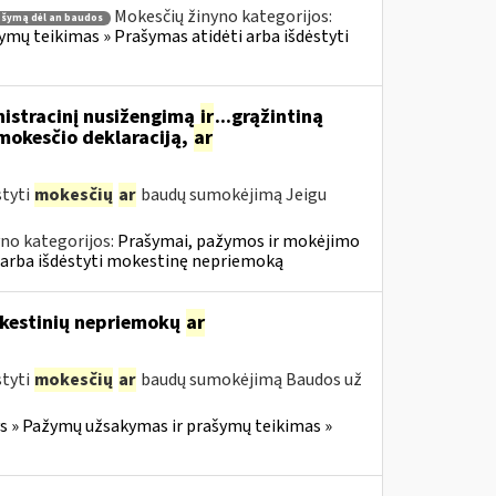
Mokesčių žinyno kategorijos:
ašymą dėl an baudos
ų teikimas » Prašymas atidėti arba išdėstyti
nistracinį nusižengimą
ir
...grąžintiną
okesčio deklaraciją,
ar
styti
mokesčių
ar
baudų sumokėjimą Jeigu
no kategorijos:
Prašymai, pažymos ir mokėjimo
 arba išdėstyti mokestinę nepriemoką
mokestinių nepriemokų
ar
styti
mokesčių
ar
baudų sumokėjimą Baudos už
 » Pažymų užsakymas ir prašymų teikimas »