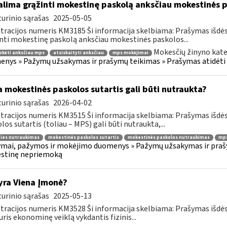
lima grąžinti mokestinę paskolą anksčiau mokestinės p
urinio sąrašas
2025-05-05
tracijos numeris KM3185 Ši informacija skelbiama: Prašymas išdė
nti mokestinę paskolą anksčiau mokestinės paskolos...
Mokesčių žinyno kate
okėti anksčiau mps
atsiskaityti anksčiau
mps mokėjimai
nys » Pažymų užsakymas ir prašymų teikimas » Prašymas atidėti
 mokestinės paskolos sutartis gali būti nutraukta?
urinio sąrašas
2026-04-02
tracijos numeris KM3515 Ši informacija skelbiama: Prašymas išdė
los sutartis (toliau – MPS) gali būti nutraukta,...
ties nutraukimas
mokestinės paskolos sutartis
mokestinės paskolos nutraukimas
mps
mai, pažymos ir mokėjimo duomenys » Pažymų užsakymas ir prašym
stinę nepriemoką
yra Viena Įmonė?
urinio sąrašas
2025-05-13
tracijos numeris KM3528 Ši informacija skelbiama: Prašymas išdė
uris ekonominę veiklą vykdantis fizinis...