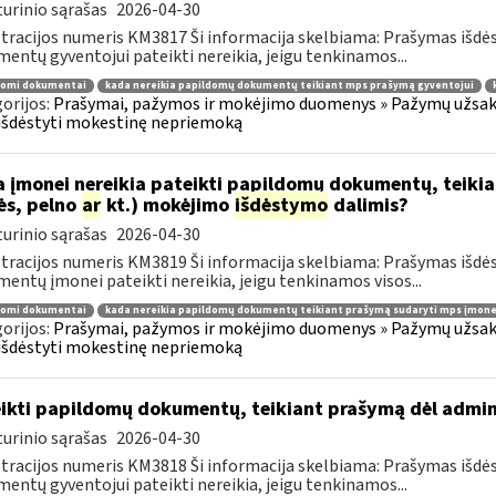
urinio sąrašas
2026-04-30
tracijos numeris KM3817 Ši informacija skelbiama: Prašymas išdė
entų gyventojui pateikti nereikia, jeigu tenkinamos...
domi dokumentai
kada nereikia papildomų dokumentų teikiant mps prašymą gyventojui
orijos:
Prašymai, pažymos ir mokėjimo duomenys » Pažymų užsaky
išdėstyti mokestinę nepriemoką
 įmonei nereikia pateikti papildomų dokumentų, teiki
ės, pelno
ar
kt.) mokėjimo
išdėstymo
dalimis?
urinio sąrašas
2026-04-30
tracijos numeris KM3819 Ši informacija skelbiama: Prašymas išdė
entų įmonei pateikti nereikia, jeigu tenkinamos visos...
domi dokumentai
kada nereikia papildomų dokumentų teikiant prašymą sudaryti mps įmone
orijos:
Prašymai, pažymos ir mokėjimo duomenys » Pažymų užsaky
išdėstyti mokestinę nepriemoką
ikti papildomų dokumentų, teikiant prašymą dėl admi
urinio sąrašas
2026-04-30
tracijos numeris KM3818 Ši informacija skelbiama: Prašymas išdė
entų gyventojui pateikti nereikia, jeigu tenkinamos...