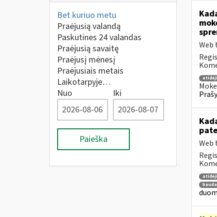
Kada
Bet kuriuo metu
mokė
Praėjusią valandą
spre
Paskutines 24 valandas
Web t
Praėjusią savaitę
Regis
Praėjusį mėnesį
Komen
Praėjusiais metais
atidė
Laikotarpyje…
Mokes
Nuo
Iki
Prašy
Kada
pat
Paieška
Web t
Regis
Komen
atidė
bauda
duome