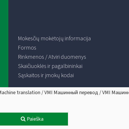
Mokesčių mokėtojų informacija
Formos
Rinkmenos / Atviri duomenys
Skaičiuoklės ir pagalbininkai
Sąskaitos ir įmokų kodai
Machine translation / VMI Машинный перевод / VMI Машин
Paieška