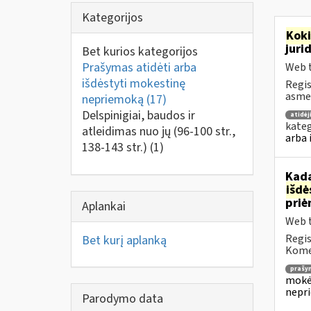
Kategorijos
Kok
juri
Bet kurios kategorijos
Prašymas atidėti arba
Web t
išdėstyti mokestinę
Regis
asmen
nepriemoką
(17)
Delspinigiai, baudos ir
atidė
kateg
atleidimas nuo jų (96-100 str.,
arba 
138-143 str.)
(1)
Kada
išd
priė
Aplankai
Web t
Regis
Bet kurį aplanką
Komen
prašy
mokėj
nepr
Parodymo data