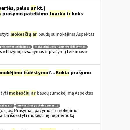
vertės, pelno
ar
kt.)
a
prašymo pateikimo
tvarka
ir
koks
styti
mokesčių
ar
baudų sumokėjimą Aspektas
priemokos atidėjimas
mokestinės nepriemokos išdėstymas
 » Pažymų užsakymas ir prašymų teikimas »
mokėjimo
išdėstymo
?...
Kokia
prašymo
styti
mokesčių
ar
baudų sumokėjimą Aspektas
aį 88 str.
mokestinės paskolos sutartis
orijos:
Prašymai, pažymos ir mokėjimo
 arba išdėstyti mokestinę nepriemoką