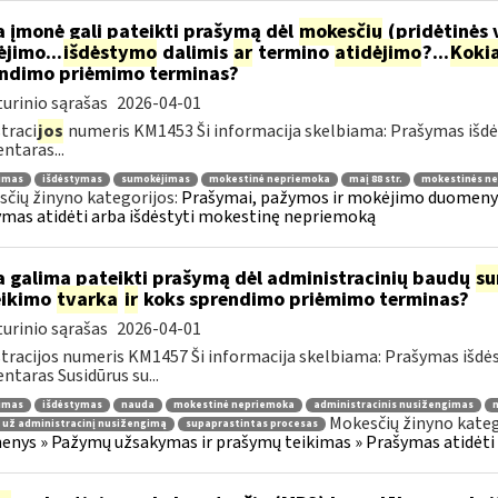
 įmonė gali pateikti prašymą dėl
mokesčių
(pridėtinės 
jimo...
išdėstymo
dalimis
ar
termino
atidėjimo
?...
Koki
ndimo priėmimo terminas?
urinio sąrašas
2026-04-01
traci
jos
numeris KM1453 Ši informacija skelbiama: Prašymas išdė
taras...
jimas
išdėstymas
sumokėjimas
mokestinė nepriemoka
maį 88 str.
mokestinės ne
čių žinyno kategorijos:
Prašymai, pažymos ir mokėjimo duomenys
mas atidėti arba išdėstyti mokestinę nepriemoką
 galima pateikti prašymą dėl administracinių baudų
su
eikimo
tvarka
ir
koks sprendimo priėmimo terminas?
urinio sąrašas
2026-04-01
tracijos numeris KM1457 Ši informacija skelbiama: Prašymas išdė
taras Susidūrus su...
jimas
išdėstymas
nauda
mokestinė nepriemoka
administracinis nusižengimas
m
Mokesčių žinyno kateg
 už administracinį nusižengimą
supaprastintas procesas
nys » Pažymų užsakymas ir prašymų teikimas » Prašymas atidėti