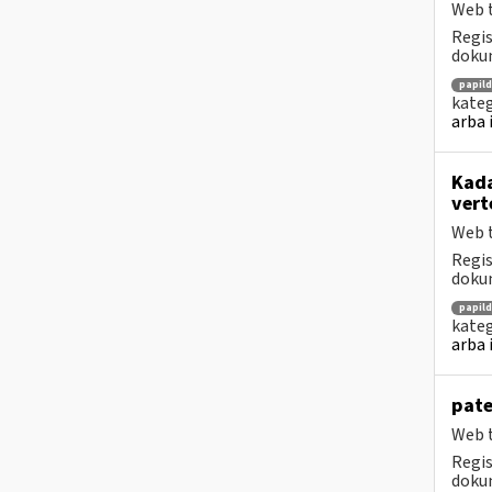
Web t
Regis
dokum
papil
kateg
arba 
Kada
vert
Web t
Regis
dokum
papil
kateg
arba 
pate
Web t
Regis
dokum