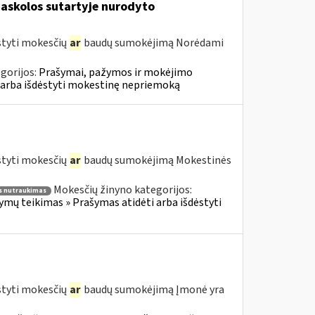
askolos sutartyje nurodyto
styti mokesčių
ar
baudų sumokėjimą Norėdami
gorijos:
Prašymai, pažymos ir mokėjimo
 arba išdėstyti mokestinę nepriemoką
styti mokesčių
ar
baudų sumokėjimą Mokestinės
Mokesčių žinyno kategorijos:
 nutraukimas
ų teikimas » Prašymas atidėti arba išdėstyti
styti mokesčių
ar
baudų sumokėjimą Įmonė yra