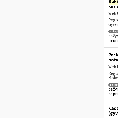
Kok
kuri
Web t
Regis
Gyven
atidė
pažym
nepr
Per 
patv
Web t
Regis
Mokes
pasko
pažym
nepr
Kada
(gyv