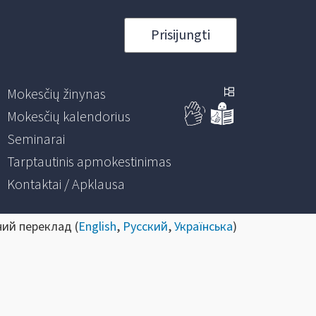
Prisijungti
Mokesčių žinynas
Mokesčių kalendorius
Seminarai
Tarptautinis apmokestinimas
Kontaktai / Apklausa
ний переклад (
English
,
Русский
,
Українська
)