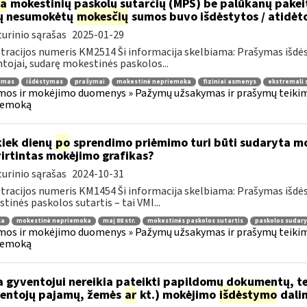
ia
mokestinių paskolų sutarčių (MPS) be palūkanų pake
ų nesumokėtų
mokesčių
sumos buvo išdėstytos / atidėt
urinio sąrašas
2025-01-29
tracijos numeris KM2514 Ši informacija skelbiama: Prašymas išdė
tojai, sudarę mokestinės paskolos...
jimas
išdėstymas
prašymai
mokestinė nepriemoka
fiziniai asmenys
ekstremali 
os ir mokėjimo duomenys » Pažymų užsakymas ir prašymų teikima
iemoką
kiek dienų
po
sprendimo priėmimo turi būti sudaryta mok
irtintas mokėjimo grafikas?
urinio sąrašas
2024-10-31
tracijos numeris KM1454 Ši informacija skelbiama: Prašymas išdė
tinės paskolos sutartis – tai VMI...
la
mokestinė nepriemoka
maį 88 str.
mokestinės paskolos sutartis
paskolos sudar
os ir mokėjimo duomenys » Pažymų užsakymas ir prašymų teikima
iemoką
 gyventojui nereikia pateikti papildomų dokumentų, t
entojų pajamų, žemės
ar
kt.) mokėjimo
išdėstymo
dali