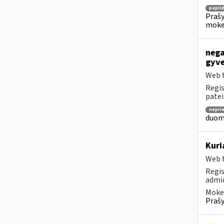
papil
Prašy
moke
nega
gyve
Web t
Regis
patei
nepri
duome
Kuri
Web t
Regis
admin
Mokes
Prašy