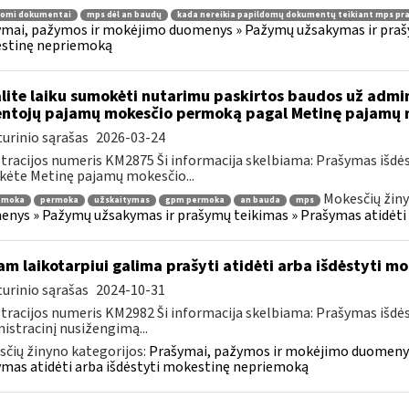
domi dokumentai
mps dėl an baudų
kada nereikia papildomų dokumentų teikiant mps pr
mai, pažymos ir mokėjimo duomenys » Pažymų užsakymas ir prašym
stinę nepriemoką
lite laiku sumokėti nutarimu paskirtos baudos už admi
ntojų pajamų mokesčio permoką pagal Metinę pajamų m
urinio sąrašas
2026-03-24
tracijos numeris KM2875 Ši informacija skelbiama: Prašymas išdė
kėte Metinę pajamų mokesčio...
Mokesčių žiny
emoka
permoka
užskaitymas
gpm permoka
an bauda
mps
nys » Pažymų užsakymas ir prašymų teikimas » Prašymas atidėti
am laikotarpiui galima prašyti atidėti arba išdėstyti 
urinio sąrašas
2024-10-31
tracijos numeris KM2982 Ši informacija skelbiama: Prašymas išdė
istracinį nusižengimą...
čių žinyno kategorijos:
Prašymai, pažymos ir mokėjimo duomenys
mas atidėti arba išdėstyti mokestinę nepriemoką