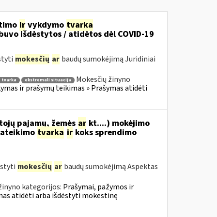
itimo
ir
vykdymo
tvarka
uvo išdėstytos / atidėtos dėl COVID-19
styti
mokesčių
ar
baudų sumokėjimą Juridiniai
Mokesčių žinyno
 tvarka
ekstremali situacija
mas ir prašymų teikimas » Prašymas atidėti
tojų pajamų, žemės
ar
kt....) mokėjimo
ateikimo
tvarka
ir
koks sprendimo
styti
mokesčių
ar
baudų sumokėjimą Aspektas
žinyno kategorijos:
Prašymai, pažymos ir
s atidėti arba išdėstyti mokestinę