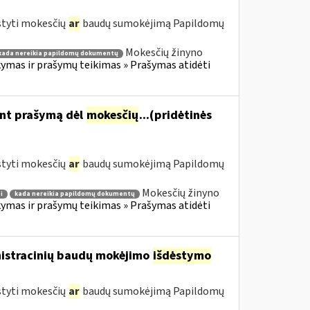
styti mokesčių
ar
baudų sumokėjimą Papildomų
Mokesčių žinyno
kada nereikia papildomų dokumentų
mas ir prašymų teikimas » Prašymas atidėti
ant prašymą dėl
mokesčių
...(pridėtinės
styti mokesčių
ar
baudų sumokėjimą Papildomų
Mokesčių žinyno
i
kada nereikia papildomų dokumentų
mas ir prašymų teikimas » Prašymas atidėti
nistracinių baudų mokėjimo
išdėstymo
styti mokesčių
ar
baudų sumokėjimą Papildomų