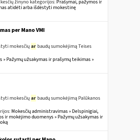
kesčių žinyno kategorijos:
Prašymai, pažymos ir
s atidėti arba išdėstyti mokestinę
imas per Mano VMI
styti mokesčių
ar
baudų sumokėjimą Teises
 » Pažymų užsakymas ir prašymų teikimas »
styti mokesčių
ar
baudų sumokėjimą Palūkanos
ijos:
Mokesčių administravimas » Delspinigiai,
s ir mokėjimo duomenys » Pažymų užsakymas ir
moką
olos sutartį per Mano