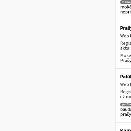
viena
mokėj
nepr
Praš
Web t
Regis
aktai
Mokes
Prašy
Palū
Web t
Regis
už mo
palūk
baudo
prašy
Kaip