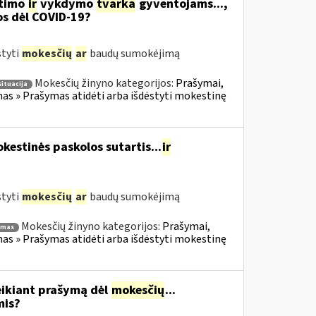
itimo
ir
vykdymo
tvarka
gyventojams...,
os dėl COVID-19?
styti
mokesčių
ar
baudų sumokėjimą
Mokesčių žinyno kategorijos:
Prašymai,
situacija
s » Prašymas atidėti arba išdėstyti mokestinę
estinės paskolos sutartis...
ir
styti
mokesčių
ar
baudų sumokėjimą
Mokesčių žinyno kategorijos:
Prašymai,
ymas
s » Prašymas atidėti arba išdėstyti mokestinę
eikiant prašymą dėl
mokesčių
...
mis?