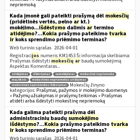
nepriemoką
Kada įmonė gali pateikti prašymą dėl
mokesčių
(pridėtinės vertės, pelno
ar
kt.)
mokėjimo...
išdėstymo
dalimis
ar
termino
atidėjimo
?...
Kokia
prašymo pateikimo
tvarka
ir
koks sprendimo priėmimo terminas?
Web turinio sąrašas
2026-04-01
Registraci
jos
numeris KM1453 Ši informacija skelbiama:
Prašymas išdėstyti
mokesčių
ar
baudų sumokėjimą
Aspektas Komentaras...
atidėjimas
išdėstymas
sumokėjimas
mokestinė nepriemoka
maį 88 str.
mokestinės nepriemokos atidėjimas
Mokesčių žinyno
mokestinės nepriemokos išdėstymas
kategorijos:
Prašymai, pažymos ir mokėjimo duomenys
» Pažymų užsakymas ir prašymų teikimas » Prašymas
atidėti arba išdėstyti mokestinę nepriemoką
Kada galima pateikti prašymą dėl
administracinių baudų
sumokėjimo
išdėstymo
?...
Kokia
prašymo pateikimo
tvarka
ir
koks sprendimo priėmimo terminas?
Web turinio sąrašas
2026-04-01