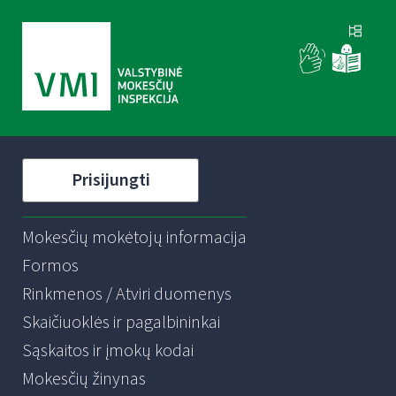
Prisijungti
Mokesčių mokėtojų informacija
Formos
Rinkmenos / Atviri duomenys
Skaičiuoklės ir pagalbininkai
Sąskaitos ir įmokų kodai
Mokesčių žinynas