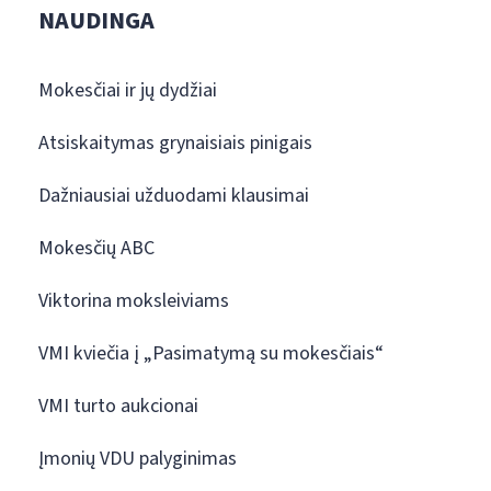
NAUDINGA
Mokesčiai ir jų dydžiai
Atsiskaitymas grynaisiais pinigais
Dažniausiai užduodami klausimai
Mokesčių ABC
Viktorina moksleiviams
VMI kviečia į „Pasimatymą su mokesčiais“
VMI turto aukcionai
Įmonių VDU palyginimas