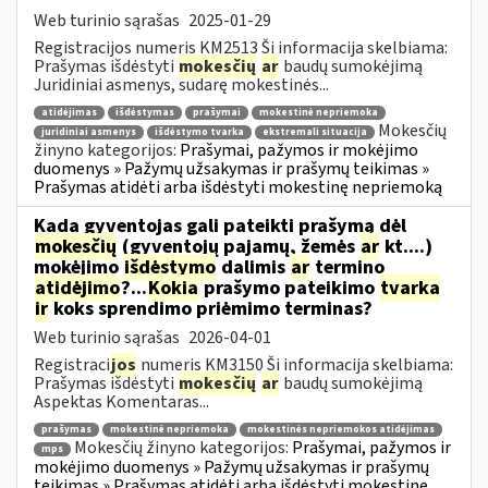
Web turinio sąrašas
2025-01-29
Registracijos numeris KM2513 Ši informacija skelbiama:
Prašymas išdėstyti
mokesčių
ar
baudų sumokėjimą
Juridiniai asmenys, sudarę mokestinės...
atidėjimas
išdėstymas
prašymai
mokestinė nepriemoka
Mokesčių
juridiniai asmenys
išdėstymo tvarka
ekstremali situacija
žinyno kategorijos:
Prašymai, pažymos ir mokėjimo
duomenys » Pažymų užsakymas ir prašymų teikimas »
Prašymas atidėti arba išdėstyti mokestinę nepriemoką
Kada gyventojas gali pateikti prašymą dėl
mokesčių
(gyventojų pajamų, žemės
ar
kt....)
mokėjimo
išdėstymo
dalimis
ar
termino
atidėjimo
?...
Kokia
prašymo pateikimo
tvarka
ir
koks sprendimo priėmimo terminas?
Web turinio sąrašas
2026-04-01
Registraci
jos
numeris KM3150 Ši informacija skelbiama:
Prašymas išdėstyti
mokesčių
ar
baudų sumokėjimą
Aspektas Komentaras...
prašymas
mokestinė nepriemoka
mokestinės nepriemokos atidėjimas
Mokesčių žinyno kategorijos:
Prašymai, pažymos ir
mps
mokėjimo duomenys » Pažymų užsakymas ir prašymų
teikimas » Prašymas atidėti arba išdėstyti mokestinę