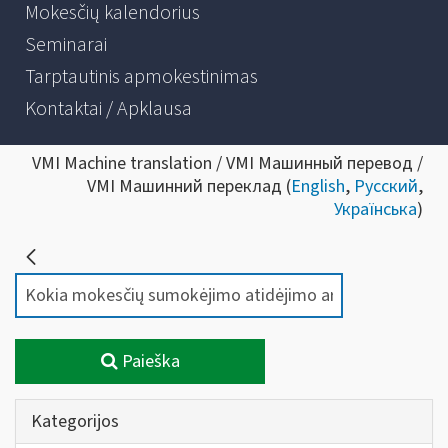
Mokesčių kalendorius
Seminarai
Tarptautinis apmokestinimas
Kontaktai / Apklausa
VMI Machine translation / VMI Машинный перевод /
VMI Машинний переклад (
English
,
Русский
,
Українська
)
Paieška
Kategorijos