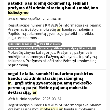
pateikti papildomų dokumentų, teikiant
prašymą dėl administracinių baudų mokėjimo
išdėstymo
Web turinio sąrašas
2026-04-30
Registracijos numeris KM3818 Ši informacija skelbiama:
Prašymas išdėstyti mokesčių
ar
baudų sumokėjimą
Papildomų dokumentų gyventojui pateikti nereikia,
jeigu tenkinamos...
papildomi dokumentai
mps dėl an baudų
kada nereikia papildomų dokumentų teikiant mps prašymą dėl an baudos
Mokesčių žinyno kategorijos:
Prašymai, pažymos ir
mokėjimo duomenys » Pažymų užsakymas ir prašymų
teikimas » Prašymas atidėti arba išdėstyti mokestinę
nepriemoką
negalite laiku sumokėti nutarimu paskirtos
baudos už administracinį nusižengimą
ir
...grąžintiną gyventojų pajamų mokesčio
permoką pagal Metinę pajamų mokesčio
deklaraciją,
ar
Web turinio sąrašas
2026-03-24
Registracijos numeris KM2875 Ši informacija skelbiama:
Prašymas išdėstyti
mokesčių
ar
baudų sumokėjimą