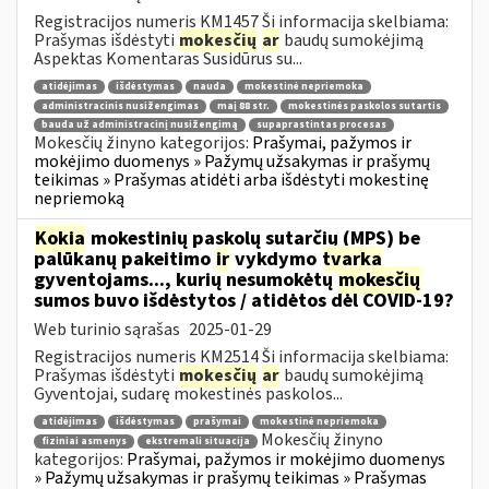
Registracijos numeris KM1457 Ši informacija skelbiama:
Prašymas išdėstyti
mokesčių
ar
baudų sumokėjimą
Aspektas Komentaras Susidūrus su...
atidėjimas
išdėstymas
nauda
mokestinė nepriemoka
administracinis nusižengimas
maį 88 str.
mokestinės paskolos sutartis
bauda už administracinį nusižengimą
supaprastintas procesas
Mokesčių žinyno kategorijos:
Prašymai, pažymos ir
mokėjimo duomenys » Pažymų užsakymas ir prašymų
teikimas » Prašymas atidėti arba išdėstyti mokestinę
nepriemoką
Kokia
mokestinių paskolų sutarčių (MPS) be
palūkanų pakeitimo
ir
vykdymo
tvarka
gyventojams..., kurių nesumokėtų
mokesčių
sumos buvo išdėstytos / atidėtos dėl COVID-19?
Web turinio sąrašas
2025-01-29
Registracijos numeris KM2514 Ši informacija skelbiama:
Prašymas išdėstyti
mokesčių
ar
baudų sumokėjimą
Gyventojai, sudarę mokestinės paskolos...
atidėjimas
išdėstymas
prašymai
mokestinė nepriemoka
Mokesčių žinyno
fiziniai asmenys
ekstremali situacija
kategorijos:
Prašymai, pažymos ir mokėjimo duomenys
» Pažymų užsakymas ir prašymų teikimas » Prašymas