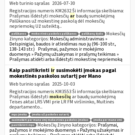
Web turinio sąrašas
2026-07-30
Registracijos numeris KM2632 Ši informacija skelbiama:
Prašymas išdėstyti mokesčių
ar
baudų sumokėjimą
Palūkanos už mokestinę paskolą dėl mokesčių
nepriemokų Už suteiktą...
Mokesčių
palūkanos
mokestinės paskolos palūkanos
palūkanų dydis
žinyno kategorijos:
Mokesčių administravimas »
Delspinigiai, baudos ir atleidimas nuo jų (96-100 str.,
138-143 str.)
Prašymai, pažymos ir mokėjimo
duomenys » Pažymų užsakymas ir prašymų teikimas »
Prašymas atidėti arba išdėstyti mokestinę nepriemoką
Kaip pasitikrinti
ir
susimokėti įmokas pagal
mokestinės paskolos sutartį per Mano
Web turinio sąrašas
2025-10-03
Registracijos numeris KM3553 Ši informacija skelbiama:
Prašymas išdėstyti
mokesčių
ar baudų sumokėjimą
Teises aktai LRS VMI prie LR FM viršininko, Muitinės
departamento...
mps įmoka
įmoka už paskolos sutartį
susimokėti per mano vmį mokestinės paskolos įmokas
įmoka per mano vmi
Mokesčių žinyno kategorijos:
Prašymai,
pasitikrinti mps
pažymos ir mokėjimo duomenys » Pažymų užsakymas ir