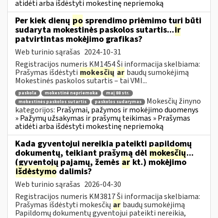
atidėti arba išdėstyti mokestinę nepriemoką
Per kiek dienų
po
sprendimo priėmimo turi būti
sudaryta mokestinės paskolos sutartis...
ir
patvirtintas mokėjimo grafikas?
Web turinio sąrašas
2024-10-31
Registracijos numeris KM1454 Ši informacija skelbiama:
Prašymas išdėstyti
mokesčių
ar
baudų sumokėjimą
Mokestinės paskolos sutartis – tai VMI...
paskola
mokestinė nepriemoka
maį 88 str.
Mokesčių žinyno
mokestinės paskolos sutartis
paskolos sudarymas
kategorijos:
Prašymai, pažymos ir mokėjimo duomenys
» Pažymų užsakymas ir prašymų teikimas » Prašymas
atidėti arba išdėstyti mokestinę nepriemoką
Kada gyventojui nereikia pateikti papildomų
dokumentų, teikiant prašymą dėl
mokesčių
...
(gyventojų pajamų, žemės
ar
kt.) mokėjimo
išdėstymo
dalimis?
Web turinio sąrašas
2026-04-30
Registracijos numeris KM3817 Ši informacija skelbiama:
Prašymas išdėstyti mokesčių
ar
baudų sumokėjimą
Papildomų dokumentų gyventojui pateikti nereikia,