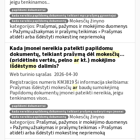
jeigu tenkinamos...
papildomi dokumentai
kada nereikia papildomų dokumentų teikiant mps prašymą gyventojui
Mokesčių žinyno
kada nereikia papildomų dokumentų
kategorijos:
Prašymai, pažymos ir mokėjimo duomenys
» Pažymų užsakymas ir prašymų teikimas » Prašymas
atidėti arba išdėstyti mokestinę nepriemoką
Kada įmonei nereikia pateikti papildomų
dokumentų, teikiant prašymą dėl
mokesčių
...
(pridėtinės vertės, pelno
ar
kt.) mokėjimo
išdėstymo
dalimis?
Web turinio sąrašas
2026-04-30
Registracijos numeris KM3819 Ši informacija skelbiama:
Prašymas išdėstyti mokesčių
ar
baudų sumokėjimą
Papildomų dokumentų įmonei pateikti nereikia, jeigu
tenkinamos visos...
papildomi dokumentai
kada nereikia papildomų dokumentų teikiant prašymą sudaryti mps įmonei
Mokesčių žinyno
kada nereikia papildomų dokumentų
kategorijos:
Prašymai, pažymos ir mokėjimo duomenys
» Pažymų užsakymas ir prašymų teikimas » Prašymas
atidėti arba išdėstyti mokestinę nepriemoką