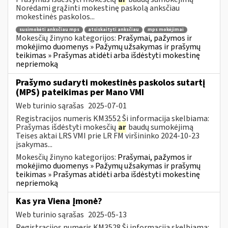
Norėdami grąžinti mokestinę paskolą anksčiau
mokestinės paskolos...
susimokėti anksčiau mps
atsiskaityti anksčiau
mps mokėjimai
Mokesčių žinyno kategorijos:
Prašymai, pažymos ir
mokėjimo duomenys » Pažymų užsakymas ir prašymų
teikimas » Prašymas atidėti arba išdėstyti mokestinę
nepriemoką
Prašymo sudaryti mokestinės paskolos sutartį
(MPS) pateikimas per Mano VMI
Web turinio sąrašas
2025-07-01
Registracijos numeris KM3552 Ši informacija skelbiama:
Prašymas išdėstyti mokesčių
ar
baudų sumokėjimą
Teises aktai LRS VMI prie LR FM viršininko 2024-10-23
įsakymas...
Mokesčių žinyno kategorijos:
Prašymai, pažymos ir
mokėjimo duomenys » Pažymų užsakymas ir prašymų
teikimas » Prašymas atidėti arba išdėstyti mokestinę
nepriemoką
Kas yra Viena Įmonė?
Web turinio sąrašas
2025-05-13
Registracijos numeris KM3528 Ši informacija skelbiama: