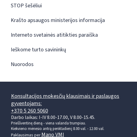
STOP šešėliui
Krašto apsaugos ministerijos informacija
Interneto svetainės atitikties paraiška
Ieškome turto savininkų
Nuorodos
Konsultacijos mokesčių klausimais ir paslaugos
gyventojams:
+370 5 260 5060
Darbo laikas: I-IV 8.00-17.00, V 8.00-15.45.
Prieššventinę dieną - viena valanda trumpiau.
Kiekvieno mėnesio antrą penktadienį 8.00 val. - 12.00 val.
Mano VMI
Paklausimas per