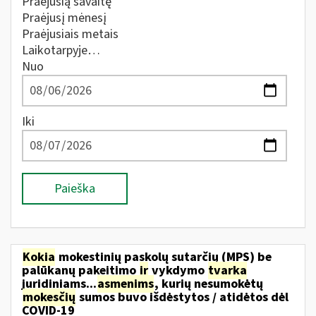
Praėjusią savaitę
Praėjusį mėnesį
Praėjusiais metais
Laikotarpyje…
Nuo
Iki
Paieška
Kokia
mokestinių paskolų sutarčių (MPS) be
palūkanų pakeitimo
ir
vykdymo
tvarka
juridiniams...
asmenims
, kurių nesumokėtų
mokesčių
sumos buvo išdėstytos / atidėtos dėl
COVID-19