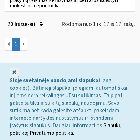
prašymų teikimas » Prašymas atidėti arba išdėstyti
mokestinę nepriemoką
20 Įrašų(-ai)
Rodoma nuo 1 iki 17 iš 17 irašų.
1
Uždaryti
Šioje svetainėje naudojami slapukai
(angl.
cookies). Būtinieji slapukai įdiegiami automatiškai
ir jiems nėra reikalingas Jūsų sutikimas. Taip pat
galite sutikti ir su kitų slapukų naudojimu. Savo
sutikimą bet kada galėsite atšaukti pakeisdami
interneto naršyklės nustatymus ir ištrindami
įrašytus slapukus. Daugiau informacijos
Slapukų
politika
;
Privatumo politika.