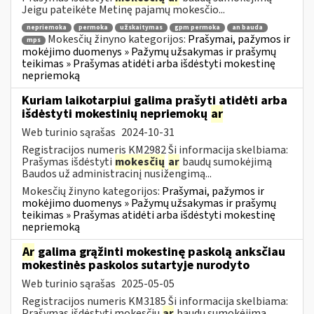
Jeigu pateikėte Metinę pajamų mokesčio...
nepriemoka
permoka
užskaitymas
gpm permoka
an bauda
Mokesčių žinyno kategorijos:
Prašymai, pažymos ir
mps
mokėjimo duomenys » Pažymų užsakymas ir prašymų
teikimas » Prašymas atidėti arba išdėstyti mokestinę
nepriemoką
Kuriam laikotarpiui galima prašyti atidėti arba
išdėstyti mokestinių nepriemokų
ar
Web turinio sąrašas
2024-10-31
Registracijos numeris KM2982 Ši informacija skelbiama:
Prašymas išdėstyti
mokesčių
ar
baudų sumokėjimą
Baudos už administracinį nusižengimą...
Mokesčių žinyno kategorijos:
Prašymai, pažymos ir
mokėjimo duomenys » Pažymų užsakymas ir prašymų
teikimas » Prašymas atidėti arba išdėstyti mokestinę
nepriemoką
Ar
galima grąžinti mokestinę paskolą anksčiau
mokestinės paskolos sutartyje nurodyto
Web turinio sąrašas
2025-05-05
Registracijos numeris KM3185 Ši informacija skelbiama:
Prašymas išdėstyti mokesčių
ar
baudų sumokėjimą