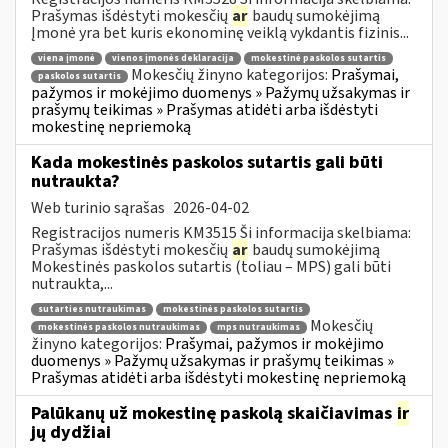
Prašymas išdėstyti mokesčių
ar
baudų sumokėjimą
Įmonė yra bet kuris ekonominę veiklą vykdantis fizinis...
viena įmonė
vienos įmonės deklaracija
mokestinė paskolos sutartis
Mokesčių žinyno kategorijos:
Prašymai,
paskolos sutartis
pažymos ir mokėjimo duomenys » Pažymų užsakymas ir
prašymų teikimas » Prašymas atidėti arba išdėstyti
mokestinę nepriemoką
Kada mokestinės paskolos sutartis gali būti
nutraukta?
Web turinio sąrašas
2026-04-02
Registracijos numeris KM3515 Ši informacija skelbiama:
Prašymas išdėstyti mokesčių
ar
baudų sumokėjimą
Mokestinės paskolos sutartis (toliau – MPS) gali būti
nutraukta,...
sutarties nutraukimas
mokestinės paskolos sutartis
Mokesčių
mokestinės paskolos nutraukimas
mps nutraukimas
žinyno kategorijos:
Prašymai, pažymos ir mokėjimo
duomenys » Pažymų užsakymas ir prašymų teikimas »
Prašymas atidėti arba išdėstyti mokestinę nepriemoką
Palūkanų už mokestinę paskolą skaičiavimas
ir
jų dydžiai