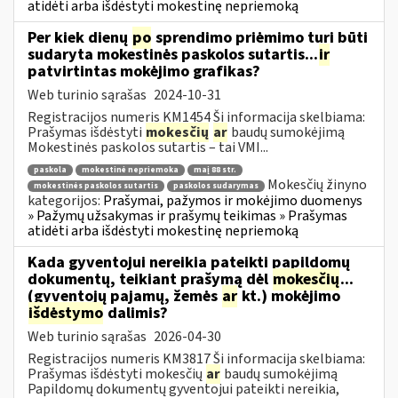
atidėti arba išdėstyti mokestinę nepriemoką
Per kiek dienų
po
sprendimo priėmimo turi būti
sudaryta mokestinės paskolos sutartis...
ir
patvirtintas mokėjimo grafikas?
Web turinio sąrašas
2024-10-31
Registracijos numeris KM1454 Ši informacija skelbiama:
Prašymas išdėstyti
mokesčių
ar
baudų sumokėjimą
Mokestinės paskolos sutartis – tai VMI...
paskola
mokestinė nepriemoka
maį 88 str.
Mokesčių žinyno
mokestinės paskolos sutartis
paskolos sudarymas
kategorijos:
Prašymai, pažymos ir mokėjimo duomenys
» Pažymų užsakymas ir prašymų teikimas » Prašymas
atidėti arba išdėstyti mokestinę nepriemoką
Kada gyventojui nereikia pateikti papildomų
dokumentų, teikiant prašymą dėl
mokesčių
...
(gyventojų pajamų, žemės
ar
kt.) mokėjimo
išdėstymo
dalimis?
Web turinio sąrašas
2026-04-30
Registracijos numeris KM3817 Ši informacija skelbiama:
Prašymas išdėstyti mokesčių
ar
baudų sumokėjimą
Papildomų dokumentų gyventojui pateikti nereikia,