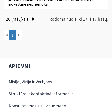
prašymų teikimas » Prašymas atidėti arba išdėstyti
mokestinę nepriemoką
20 Įrašų(-ai)
Rodoma nuo 1 iki 17 iš 17 irašų.
1
APIE VMI
Misija, Vizija ir Vertybės
Struktūra ir kontaktinė informacija
Konsultavimasis su visuomene