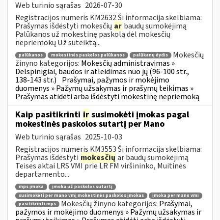
Web turinio sąrašas
2026-07-30
Registracijos numeris KM2632 Ši informacija skelbiama:
Prašymas išdėstyti mokesčių
ar
baudų sumokėjimą
Palūkanos už mokestinę paskolą dėl mokesčių
nepriemokų Už suteiktą...
Mokesčių
palūkanos
mokestinės paskolos palūkanos
palūkanų dydis
žinyno kategorijos:
Mokesčių administravimas »
Delspinigiai, baudos ir atleidimas nuo jų (96-100 str.,
138-143 str.)
Prašymai, pažymos ir mokėjimo
duomenys » Pažymų užsakymas ir prašymų teikimas »
Prašymas atidėti arba išdėstyti mokestinę nepriemoką
Kaip pasitikrinti
ir
susimokėti įmokas pagal
mokestinės paskolos sutartį per Mano
Web turinio sąrašas
2025-10-03
Registracijos numeris KM3553 Ši informacija skelbiama:
Prašymas išdėstyti
mokesčių
ar baudų sumokėjimą
Teises aktai LRS VMI prie LR FM viršininko, Muitinės
departamento...
mps įmoka
įmoka už paskolos sutartį
susimokėti per mano vmį mokestinės paskolos įmokas
įmoka per mano vmi
Mokesčių žinyno kategorijos:
Prašymai,
pasitikrinti mps
pažymos ir mokėjimo duomenys » Pažymų užsakymas ir