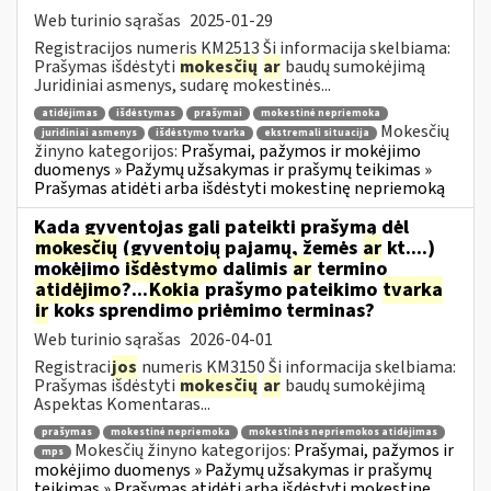
Web turinio sąrašas
2025-01-29
Registracijos numeris KM2513 Ši informacija skelbiama:
Prašymas išdėstyti
mokesčių
ar
baudų sumokėjimą
Juridiniai asmenys, sudarę mokestinės...
atidėjimas
išdėstymas
prašymai
mokestinė nepriemoka
Mokesčių
juridiniai asmenys
išdėstymo tvarka
ekstremali situacija
žinyno kategorijos:
Prašymai, pažymos ir mokėjimo
duomenys » Pažymų užsakymas ir prašymų teikimas »
Prašymas atidėti arba išdėstyti mokestinę nepriemoką
Kada gyventojas gali pateikti prašymą dėl
mokesčių
(gyventojų pajamų, žemės
ar
kt....)
mokėjimo
išdėstymo
dalimis
ar
termino
atidėjimo
?...
Kokia
prašymo pateikimo
tvarka
ir
koks sprendimo priėmimo terminas?
Web turinio sąrašas
2026-04-01
Registraci
jos
numeris KM3150 Ši informacija skelbiama:
Prašymas išdėstyti
mokesčių
ar
baudų sumokėjimą
Aspektas Komentaras...
prašymas
mokestinė nepriemoka
mokestinės nepriemokos atidėjimas
Mokesčių žinyno kategorijos:
Prašymai, pažymos ir
mps
mokėjimo duomenys » Pažymų užsakymas ir prašymų
teikimas » Prašymas atidėti arba išdėstyti mokestinę