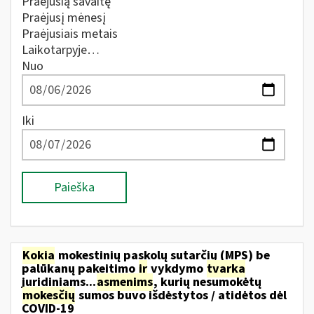
Praėjusią savaitę
Praėjusį mėnesį
Praėjusiais metais
Laikotarpyje…
Nuo
Iki
Paieška
Kokia
mokestinių paskolų sutarčių (MPS) be
palūkanų pakeitimo
ir
vykdymo
tvarka
juridiniams...
asmenims
, kurių nesumokėtų
mokesčių
sumos buvo išdėstytos / atidėtos dėl
COVID-19