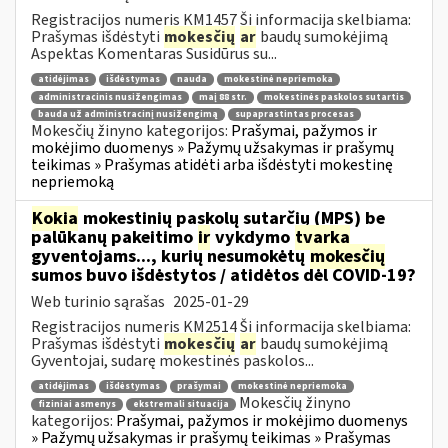
Registracijos numeris KM1457 Ši informacija skelbiama:
Prašymas išdėstyti
mokesčių
ar
baudų sumokėjimą
Aspektas Komentaras Susidūrus su...
atidėjimas
išdėstymas
nauda
mokestinė nepriemoka
administracinis nusižengimas
maį 88 str.
mokestinės paskolos sutartis
bauda už administracinį nusižengimą
supaprastintas procesas
Mokesčių žinyno kategorijos:
Prašymai, pažymos ir
mokėjimo duomenys » Pažymų užsakymas ir prašymų
teikimas » Prašymas atidėti arba išdėstyti mokestinę
nepriemoką
Kokia
mokestinių paskolų sutarčių (MPS) be
palūkanų pakeitimo
ir
vykdymo
tvarka
gyventojams..., kurių nesumokėtų
mokesčių
sumos buvo išdėstytos / atidėtos dėl COVID-19?
Web turinio sąrašas
2025-01-29
Registracijos numeris KM2514 Ši informacija skelbiama:
Prašymas išdėstyti
mokesčių
ar
baudų sumokėjimą
Gyventojai, sudarę mokestinės paskolos...
atidėjimas
išdėstymas
prašymai
mokestinė nepriemoka
Mokesčių žinyno
fiziniai asmenys
ekstremali situacija
kategorijos:
Prašymai, pažymos ir mokėjimo duomenys
» Pažymų užsakymas ir prašymų teikimas » Prašymas