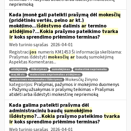
nepriemoką
Kada įmonė gali pateikti prašymą dėl
mokesčių
(pridėtinės vertės, pelno
ar
kt.)
mokėjimo...
išdėstymo
dalimis
ar
termino
atidėjimo
?...
Kokia
prašymo pateikimo
tvarka
ir
koks sprendimo priėmimo terminas?
Web turinio sąrašas
2026-04-01
Registraci
jos
numeris KM1453 Ši informacija skelbiama:
Prašymas išdėstyti
mokesčių
ar
baudų sumokėjimą
Aspektas Komentaras...
atidėjimas
išdėstymas
sumokėjimas
mokestinė nepriemoka
maį 88 str.
mokestinės nepriemokos atidėjimas
Mokesčių žinyno
mokestinės nepriemokos išdėstymas
kategorijos:
Prašymai, pažymos ir mokėjimo duomenys
» Pažymų užsakymas ir prašymų teikimas » Prašymas
atidėti arba išdėstyti mokestinę nepriemoką
Kada galima pateikti prašymą dėl
administracinių baudų
sumokėjimo
išdėstymo
?...
Kokia
prašymo pateikimo
tvarka
ir
koks sprendimo priėmimo terminas?
Web turinio sąrašas
2026-04-01