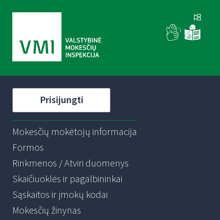
Prisijungti
Mokesčių mokėtojų informacija
Formos
Rinkmenos / Atviri duomenys
Skaičiuoklės ir pagalbininkai
Sąskaitos ir įmokų kodai
Mokesčių žinynas