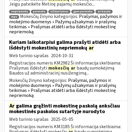
Jeigu pateikėte Metinę pajamų mokesčio...
nepriemoka
permoka
užskaitymas
gpm permoka
an bauda
Mokesčių žinyno kategorijos:
Prašymai, pažymos ir
mps
mokėjimo duomenys » Pažymų užsakymas ir prašymų
teikimas » Prašymas atidėti arba išdėstyti mokestinę
nepriemoką
Kuriam laikotarpiui galima prašyti atidėti arba
išdėstyti mokestinių nepriemokų
ar
Web turinio sąrašas
2024-10-31
Registracijos numeris KM2982 Ši informacija skelbiama:
Prašymas išdėstyti
mokesčių
ar
baudų sumokėjimą
Baudos už administracinį nusižengimą...
Mokesčių žinyno kategorijos:
Prašymai, pažymos ir
mokėjimo duomenys » Pažymų užsakymas ir prašymų
teikimas » Prašymas atidėti arba išdėstyti mokestinę
nepriemoką
Ar
galima grąžinti mokestinę paskolą anksčiau
mokestinės paskolos sutartyje nurodyto
Web turinio sąrašas
2025-05-05
Registracijos numeris KM3185 Ši informacija skelbiama:
Prašymas išdėstyti mokesčių
ar
baudų sumokėjimą