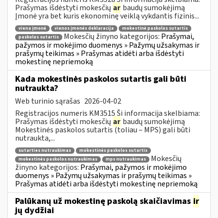
Prašymas išdėstyti mokesčių
ar
baudų sumokėjimą
Įmonė yra bet kuris ekonominę veiklą vykdantis fizinis...
viena įmonė
vienos įmonės deklaracija
mokestinė paskolos sutartis
Mokesčių žinyno kategorijos:
Prašymai,
paskolos sutartis
pažymos ir mokėjimo duomenys » Pažymų užsakymas ir
prašymų teikimas » Prašymas atidėti arba išdėstyti
mokestinę nepriemoką
Kada mokestinės paskolos sutartis gali būti
nutraukta?
Web turinio sąrašas
2026-04-02
Registracijos numeris KM3515 Ši informacija skelbiama:
Prašymas išdėstyti mokesčių
ar
baudų sumokėjimą
Mokestinės paskolos sutartis (toliau – MPS) gali būti
nutraukta,...
sutarties nutraukimas
mokestinės paskolos sutartis
Mokesčių
mokestinės paskolos nutraukimas
mps nutraukimas
žinyno kategorijos:
Prašymai, pažymos ir mokėjimo
duomenys » Pažymų užsakymas ir prašymų teikimas »
Prašymas atidėti arba išdėstyti mokestinę nepriemoką
Palūkanų už mokestinę paskolą skaičiavimas
ir
jų dydžiai