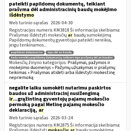
pateikti papildomų dokumentų, teikiant
prašymą dėl administracinių baudų mokėjimo
išdėstymo
Web turinio sąrašas
2026-04-30
Registracijos numeris KM3818 Ši informacija skelbiama:
Prašymas išdėstyti mokesčių
ar
baudų sumokėjimą
Papildomų dokumentų gyventojui pateikti nereikia,
jeigu tenkinamos...
papildomi dokumentai
mps dėl an baudų
kada nereikia papildomų dokumentų teikiant mps prašymą dėl an baudos
Mokesčių žinyno kategorijos:
Prašymai, pažymos ir
mokėjimo duomenys » Pažymų užsakymas ir prašymų
teikimas » Prašymas atidėti arba išdėstyti mokestinę
nepriemoką
negalite laiku sumokėti nutarimu paskirtos
baudos už administracinį nusižengimą
ir
...grąžintiną gyventojų pajamų mokesčio
permoką pagal Metinę pajamų mokesčio
deklaraciją,
ar
Web turinio sąrašas
2026-03-24
Registracijos numeris KM2875 Ši informacija skelbiama:
Prašymas išdėstyti
mokesčių
ar
baudų sumokėjimą