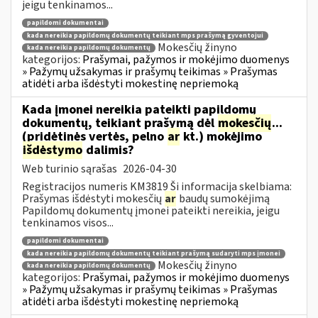
jeigu tenkinamos...
papildomi dokumentai
kada nereikia papildomų dokumentų teikiant mps prašymą gyventojui
Mokesčių žinyno
kada nereikia papildomų dokumentų
kategorijos:
Prašymai, pažymos ir mokėjimo duomenys
» Pažymų užsakymas ir prašymų teikimas » Prašymas
atidėti arba išdėstyti mokestinę nepriemoką
Kada įmonei nereikia pateikti papildomų
dokumentų, teikiant prašymą dėl
mokesčių
...
(pridėtinės vertės, pelno
ar
kt.) mokėjimo
išdėstymo
dalimis?
Web turinio sąrašas
2026-04-30
Registracijos numeris KM3819 Ši informacija skelbiama:
Prašymas išdėstyti mokesčių
ar
baudų sumokėjimą
Papildomų dokumentų įmonei pateikti nereikia, jeigu
tenkinamos visos...
papildomi dokumentai
kada nereikia papildomų dokumentų teikiant prašymą sudaryti mps įmonei
Mokesčių žinyno
kada nereikia papildomų dokumentų
kategorijos:
Prašymai, pažymos ir mokėjimo duomenys
» Pažymų užsakymas ir prašymų teikimas » Prašymas
atidėti arba išdėstyti mokestinę nepriemoką