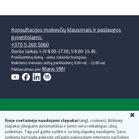
Konsultacijos mokesčių klausimais ir paslaugos
gyventojams:
+370 5 260 5060
Darbo laikas: I-IV 8.00-17.00, V 8.00-15.45.
Prieššventinę dieną - viena valanda trumpiau.
Kiekvieno mėnesio antrą penktadienį 8.00 val. - 12.00 val.
Mano VMI
Paklausimas per
Valstybinė mokesčių inspekcija prie Lietuvos
U
Respublikos finansų ministerijos
Šioje svetainėje naudojami slapukai
(angl. cookies). Būtinieji
slapukai įdiegiami automatiškai ir jiems nėra reikalingas Jūsų
Biudžetinė įstaiga. Juridinio asmens kodas — 188659752,
sutikimas. Taip pat galite sutikti ir su kitų slapukų naudojimu. Savo
adresas: Vasario 16-osios g. 14, 01107 Vilnius, Lietuva, el.paštas:
sutikimą bet kada galėsite atšaukti pakeisdami interneto naršyklės