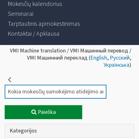
Mokesčių kalendorius
Seminarai
Tarptautinis apmokestinimas
Kontaktai / Apklausa
VMI Machine translation / VMI Машинный перевод /
VMI Машинний переклад (
English
,
Русский
,
Українська
)
Paieška
Kategorijos