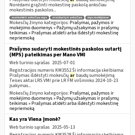
Norėdami grąžinti mokestinę paskolą anksčiau
mokestinės paskolos...
susimokėti anksčiau mps
atsiskaityti anksčiau
mps mokėjimai
Mokesčių žinyno kategorijos:
Prašymai, pažymos ir
mokėjimo duomenys » Pažymų užsakymas ir prašymų
teikimas » Prašymas atidėti arba išdėstyti mokestinę
nepriemoką
Prašymo sudaryti mokestinės paskolos sutartį
(MPS) pateikimas per Mano VMI
Web turinio sąrašas
2025-07-01
Registracijos numeris KM3552 Ši informacija skelbiama:
Prašymas išdėstyti mokesčių
ar
baudų sumokėjimą
Teises aktai LRS VMI prie LR FM viršininko 2024-10-23
įsakymas...
Mokesčių žinyno kategorijos:
Prašymai, pažymos ir
mokėjimo duomenys » Pažymų užsakymas ir prašymų
teikimas » Prašymas atidėti arba išdėstyti mokestinę
nepriemoką
Kas yra Viena Įmonė?
Web turinio sąrašas
2025-05-13
Registracijos numeris KM3528 Ši informacija skelbiama: