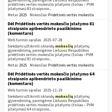
įgyvendinimą, parengėme Lietuvos Respublikos
pridėtinės vertės mokesčio įstatymo (toliau – PVM
įstatymas) 83 straipsnio...
Metai:
2025
Mokesčiai:
Pridėtinės vertės mokestis
Dėl Pridėtinės vertės mokesčio įstatymo 81
straipsnio apibendrinto paaiškinimo
(komentaro)
Web turinio sąrašas
2025-07-28
Siekdami užtikrinti sklandų
mokesčių
įstatymų
įgyvendinimą, parengėme Lietuvos Respublikos
pridėtinės vertės mokesčio įstatymo (toliau –PVM
įstatymas) 81 straipsnio...
Metai:
2025
Mokesčiai:
Pridėtinės vertės mokestis
Dėl Pridėtinės vertės mokesčio įstatymo 64
straipsnio apibendrinto paaiškinimo
(komentaro)
Web turinio sąrašas
2025-11-19
Siekdami užtikrinti sklandų
mokesčių
įstatymų
įgyvendinimą, parengėme Lietuvos Respublikos
pridėtinės vertės mokesčio įstatymo (toliau – PVM
įstatymas) 64 straipsnio...