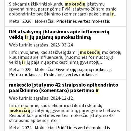
Siekdami užtikrinti sklandų
mokesčių
įstatymų
įgyvendinimą, parengėme PVM įstatymo 20 straipsnio
apibendrinto paaiškinimo (komentaro) pakeitimą
ir
...
Metai:
2026
Mokesčiai:
Pridėtinės vertės mokestis
Dėl atsakymų į klausimus apie influencerių
veiklą
ir
jų pajamų apmokestinimą
Web turinio sąrašas
2025-03-24
Informuojame, kad atsižvelgdami į
mokesčių
mokėtojų
klausimus apie influencerių (nuomonės formuotojų)
veiklą
ir
jų pajamų apmokestinimą gyventojų...
Metai:
2025
Mokesčiai:
Gyventojų pajamų mokestis
Pelno mokestis
Pridėtinės vertės mokestis
mokesčio įstatymo 42 straipsnio apibendrinto
paaiškinimo (komentaro) pakeitimo
ir
Web turinio sąrašas
2024-12-12
Informuojame, kad siekdami užtikrinti sklandų
mokesčių
įstatymų įgyvendinimą, parengėme Lietuvos
Respublikos pridėtinės vertės mokesčio įstatymo 42
straipsnio apibendrinto...
Metai:
2024
Mokesčiai:
Pridėtinės vertės mokestis