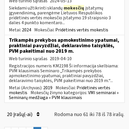
Web turinio sąrašas
2024-05-13
Siekdami užtikrinti sklandų
mokesčių
įstatymų
įgyvendinimą, parengėme Lietuvos Respublikos
pridėtinės vertės mokesčio įstatymo 19 straipsnio 3
dalies 4 punkto komentaro...
Metai:
2024
Mokesčiai:
Pridėtinės vertės mokestis
Trikampės prekybos apmokestinimo ypatumai,
praktiniai pavyzdžiai, deklaravimo taisyklės,
PVM pakeitimai nuo 2019 m.
Web turinio sąrašas
2019-04-10
Registracijos numeris KM2198 Ši informacija skelbiama:
PVM klausimais Seminaro „Trikampės prekybos
apmokestinimo ypatumai, praktiniai pavyzdžiai,
deklaravimo taisyklės, PVM pakeitimai nuo 2019 m.“...
Metai (Archyvas):
2019
Mokesčiai:
Pridėtinės vertės
mokestis
Mokesčių žinyno kategorijos:
VMI seminarai »
Seminarų medžiaga » PVM klausimais
20 Įrašų(-ai)
Rodoma nuo 61 iki 78 iš 78 irašų.