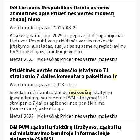
Dėl Lietuvos Respublikos fizinio asmens
atmintinės apie Pridėtinės vertės mokestį
atnaujinimo
Web turinio sąrašas
2025-08-29
Atsižvelgdami į nuo 2025 m. gegužės 1 d. įsigaliojusias
Lietuvos Respublikos pridėtinės vertės mokesčio
įstatymo nuostatas, susijusias su asmenų registravimu
PVM mokėtojais, smulkiojo verslo...
Metai:
2025
Mokesčiai:
Pridėtinės vertės mokestis
Pridėtinės vertės mokesčio įstatymo 71
straipsnio 7 dalies komentaro pakeitimo
ir
Web turinio sąrašas
2023-11-15
Siekdami užtikrinti sklandų
mokesčių
įstatymų
įgyvendinimą, parengėme PVM įstatymo[1] 71
straipsnio 7 dalies apibendrinto paaiškinimo
(komentaro) pakeitimą...
Metai:
2023
Mokesčiai:
Pridėtinės vertės mokestis
Dėl PVM sąskaitų faktūrų išrašymo, sąskaitų
administravimo bendroje informacinėje
sistemoje (SABIS)