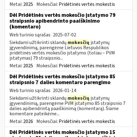
Metai:
2025
Mokesčiai:
Pridėtinės vertės mokestis
Dėl Pridėtinės vertės mokesčio įstatymo 79
straipsnio apibendrinto paaiškinimo
(komentaro)
Web turinio sąrašas
2025-07-02
Siekdami užtikrinti sklandų
mokesčių
įstatymų
įgyvendinimą, parengėme Lietuvos Respublikos
pridėtinės vertės mokesčio įstatymo (toliau – PVM
įstatymas) 79 straipsnio...
Metai:
2025
Mokesčiai:
Pridėtinės vertės mokestis
Dėl Pridėtinės vertės mokesčio įstatymo 85
straipsnio 7 dalies komentaro parengimo
Web turinio sąrašas
2026-01-14
Siekdami užtikrinti sklandų
mokesčių
įstatymų
įgyvendinimą, parengėme PVM įstatymo 85 straipsnio 7
dalies apibendrintą paaiškinimą (komentarą). Šiame
komentare pateikėme...
Metai:
2026
Mokesčiai:
Pridėtinės vertės mokestis
Dėl Pridėtinės vertės mokesčio įstatymo 15