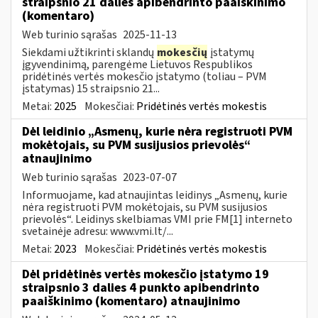
straipsnio 21 dalies apibendrinto paaiškinimo
(komentaro)
Web turinio sąrašas
2025-11-13
Siekdami užtikrinti sklandų
mokesčių
įstatymų
įgyvendinimą, parengėme Lietuvos Respublikos
pridėtinės vertės mokesčio įstatymo (toliau – PVM
įstatymas) 15 straipsnio 21...
Metai:
2025
Mokesčiai:
Pridėtinės vertės mokestis
Dėl leidinio „Asmenų, kurie nėra registruoti PVM
mokėtojais, su PVM susijusios prievolės“
atnaujinimo
Web turinio sąrašas
2023-07-07
Informuojame, kad atnaujintas leidinys „Asmenų, kurie
nėra registruoti PVM mokėtojais, su PVM susijusios
prievolės“. Leidinys skelbiamas VMI prie FM[1] interneto
svetainėje adresu: www.vmi.lt/...
Metai:
2023
Mokesčiai:
Pridėtinės vertės mokestis
Dėl pridėtinės vertės mokesčio įstatymo 19
straipsnio 3 dalies 4 punkto apibendrinto
paaiškinimo (komentaro) atnaujinimo