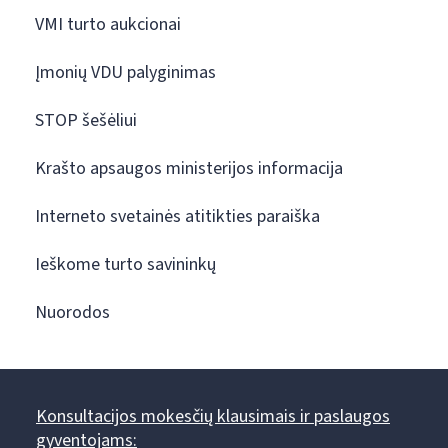
VMI turto aukcionai
Įmonių VDU palyginimas
STOP šešėliui
Krašto apsaugos ministerijos informacija
Interneto svetainės atitikties paraiška
Ieškome turto savininkų
Nuorodos
Konsultacijos mokesčių klausimais ir paslaugos
gyventojams: