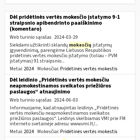
Dėl pridėtinės vertės mokesčio įstatymo 9-1
straipsnio apibendrinto paaiškinimo
(komentaro)
Web turinio sąrašas
2024-03-29
Siekdami užtikrinti sklandų
mokesčių
įstatymų
įgyvendinimą, parengėme Lietuvos Respublikos
pridėtinės vertės mokesčio įstatymo (toliau – PVM
įstatymas) 91 straipsnio...
Metai:
2024
Mokesčiai:
Pridėtinės vertės mokestis
Dėl leidinio „Pridėtinės vertės mokesčiu
neapmokestinamos sveikatos priežiūros
paslaugos“ atnaujinimo
Web turinio sąrašas
2024-06-03
Informuojame, kad atnaujintas leidinys „Pridėtinės
vertės mokesčiu neapmokestinamos sveikatos
priežiūros paslaugos“. Leidinys skelbiamas VMI prie FM
interneto svetainėje adresu: www.vmi.lt/...
Metai:
2024
Mokesčiai:
Pridėtinės vertės mokestis