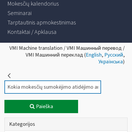
Mokesčių kalendorius
Seminarai
Tarptautinis apmokestinimas
Kontaktai / Apklausa
VMI Machine translation / VMI Машинный перевод /
VMI Машинний переклад (
English
,
Русский
,
Українська
)
Paieška
Kategorijos