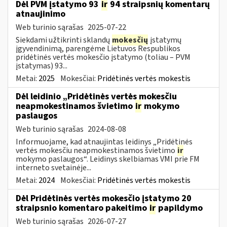
Dėl PVM įstatymo 93
ir
94 straipsnių komentarų
atnaujinimo
Web turinio sąrašas
2025-07-22
Siekdami užtikrinti sklandų
mokesčių
įstatymų
įgyvendinimą, parengėme Lietuvos Respublikos
pridėtinės vertės mokesčio įstatymo (toliau – PVM
įstatymas) 93...
Metai:
2025
Mokesčiai:
Pridėtinės vertės mokestis
Dėl leidinio „Pridėtinės vertės mokesčiu
neapmokestinamos švietimo
ir
mokymo
paslaugos
Web turinio sąrašas
2024-08-08
Informuojame, kad atnaujintas leidinys „Pridėtinės
vertės mokesčiu neapmokestinamos švietimo
ir
mokymo paslaugos“. Leidinys skelbiamas VMI prie FM
interneto svetainėje...
Metai:
2024
Mokesčiai:
Pridėtinės vertės mokestis
Dėl Pridėtinės vertės mokesčio įstatymo 20
straipsnio komentaro pakeitimo
ir
papildymo
Web turinio sąrašas
2026-07-27