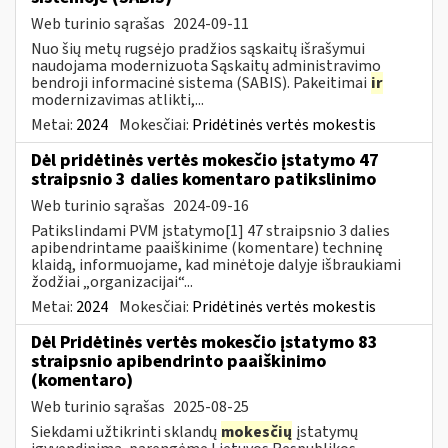
Web turinio sąrašas
2024-09-11
Nuo šių metų rugsėjo pradžios sąskaitų išrašymui
naudojama modernizuota Sąskaitų administravimo
bendroji informacinė sistema (SABIS). Pakeitimai
ir
modernizavimas atlikti,...
Metai:
2024
Mokesčiai:
Pridėtinės vertės mokestis
Dėl pridėtinės vertės mokesčio įstatymo 47
straipsnio 3 dalies komentaro patikslinimo
Web turinio sąrašas
2024-09-16
Patikslindami PVM įstatymo[1] 47 straipsnio 3 dalies
apibendrintame paaiškinime (komentare) techninę
klaidą, informuojame, kad minėtoje dalyje išbraukiami
žodžiai „organizacijai“...
Metai:
2024
Mokesčiai:
Pridėtinės vertės mokestis
Dėl Pridėtinės vertės mokesčio įstatymo 83
straipsnio apibendrinto paaiškinimo
(komentaro)
Web turinio sąrašas
2025-08-25
Siekdami užtikrinti sklandų
mokesčių
įstatymų