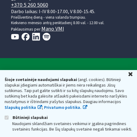
+370 5 260 5060
Darbo laikas: I-IV 8.00-17.00, V 8.00-15.45.
Prieššventinę dieną - viena valanda trumpiau.
Kiekvieno mėnesio antrą penktadienį 8.00 val. - 12.00 val.
Mano VMI
Paklausimas per
Valstybinė mokesčių inspekcija prie Lietuvos
U
Respublikos finansų ministerijos
Šioje svetainėje naudojami slapukai
(angl. cookies). Būtinieji
slapukai įdiegiami automatiškai ir jiems nėra reikalingas Jūsų
Biudžetinė įstaiga. Juridinio asmens kodas — 188659752,
sutikimas. Taip pat galite sutikti ir su kitų slapukų naudojimu. Savo
adresas: Vasario 16-osios g. 14, 01107 Vilnius, Lietuva, el.paštas:
sutikimą bet kada galėsite atšaukti pakeisdami interneto naršyklės
vmi@vmi.lt
, E. pristatymo dėžutės adresas 188659752
nustatymus ir ištrindami įrašytus slapukus. Daugiau informacijos
Duomenys apie Valstybinę mokesčių inspekciją prie Lietuvos
Slapukų politika
;
Privatumo politika.
Respublikos finansų ministerijos kaupiami ir saugomi Juridinių
asmenų registre
Būtinieji slapukai
Naudojami sklandžiam svetainės veikimui ir įgalina pagrindines
svetainės funkcijas. Be šių slapukų svetainė negali tinkamai veikti.