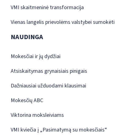
VMI skaitmeninė transformacija
Vienas langelis prievolėms valstybei sumokėti
NAUDINGA
Mokesčiai ir jų dydžiai
Atsiskaitymas grynaisiais pinigais
Dažniausiai užduodami klausimai
Mokesčių ABC
Viktorina moksleiviams
VMI kviečia į „Pasimatymą su mokesčiais“