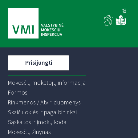
Prisijungti
Mokesčių mokėtojų informacija
Formos
Rinkmenos / Atviri duomenys
Skaičiuoklės ir pagalbininkai
Sąskaitos ir įmokų kodai
Mokesčių žinynas