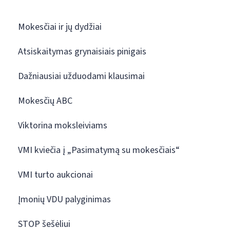
Mokesčiai ir jų dydžiai
Atsiskaitymas grynaisiais pinigais
Dažniausiai užduodami klausimai
Mokesčių ABC
Viktorina moksleiviams
VMI kviečia į „Pasimatymą su mokesčiais“
VMI turto aukcionai
Įmonių VDU palyginimas
STOP šešėliui