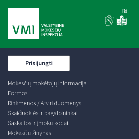
Prisijungti
Mokesčių mokėtojų informacija
Formos
Rinkmenos / Atviri duomenys
Skaičiuoklės ir pagalbininkai
Sąskaitos ir įmokų kodai
Mokesčių žinynas