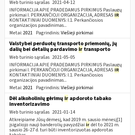
Web turinio sąrašas
2021-04-12
INFORMACIJA APIE PRADEDAMUS PIRKIMUS Paslaugų
pirkimai I. PERKANČIOJI ORGANIZACIJA, ADRESAS
IR
KONTAKTINIAI DUOMENYS: I.1. Perkančiosios
organizacijos pavadinimas...
Metai:
2021
Pagrindinis:
Viešieji pirkimai
Valstybei perduotų transporto priemonių, jų
dalių bei detalių pardavimo
ir
transporto
Web turinio sąrašas
2021-05-05
INFORMACIJA APIE PRADEDAMUS PIRKIMUS Paslaugų
pirkimai I. PERKANČIOJI ORGANIZACIJA, ADRESAS
IR
KONTAKTINIAI DUOMENYS: I.1. Perkančiosios
organizacijos pavadinimas...
Metai:
2021
Pagrindinis:
Viešieji pirkimai
Dėl alkoholinių gėrimų
ir
apdoroto tabako
inventorizavimo
Web turinio sąrašas
2021-01-14
Atkreipiame Jūsų dėmesį, kad 2019 m. sausio mėnesį[1]
įsigaliojo nauji banderolių pavyzdžiai
ir
dėl to 2021 m.
sausio 26-27 d. turi būti inventorizuotas apdorotas
tabakas,...