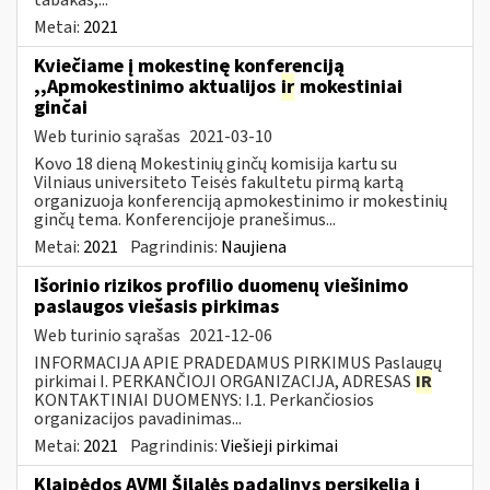
Metai:
2021
Kviečiame į mokestinę konferenciją
,,Apmokestinimo aktualijos
ir
mokestiniai
ginčai
Web turinio sąrašas
2021-03-10
Kovo 18 dieną Mokestinių ginčų komisija kartu su
Vilniaus universiteto Teisės fakultetu pirmą kartą
organizuoja konferenciją apmokestinimo ir mokestinių
ginčų tema. Konferencijoje pranešimus...
Metai:
2021
Pagrindinis:
Naujiena
Išorinio rizikos profilio duomenų viešinimo
paslaugos viešasis pirkimas
Web turinio sąrašas
2021-12-06
INFORMACIJA APIE PRADEDAMUS PIRKIMUS Paslaugų
pirkimai I. PERKANČIOJI ORGANIZACIJA, ADRESAS
IR
KONTAKTINIAI DUOMENYS: I.1. Perkančiosios
organizacijos pavadinimas...
Metai:
2021
Pagrindinis:
Viešieji pirkimai
Klaipėdos AVMI Šilalės padalinys persikelia į