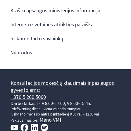
Krašto apsaugos ministerijos informacija
Interneto svetainės atitikties paraiška
Ieškome turto savininkų
Nuorodos
Konsultacijos mokesčių klausimais ir paslaugos
gyventojams:
+370 5 260 5060
Darbo laikas: I-IV 8.00-17.00, V 8.00-15.45.
Prieššventinę dieną - viena valanda trumpiau.
Kiekvieno mėnesio antrą penktadienį 8.00 val. - 12.00 val.
Mano VMI
Paklausimas per