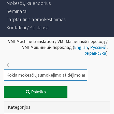
Mokesčių kalendorius
Seminarai
Tarptautinis apmokestinimas
Kontaktai / Apklausa
VMI Machine translation / VMI Машинный перевод /
VMI Машинний переклад (
English
,
Русский
,
Українська
)
Paieška
Kategorijos