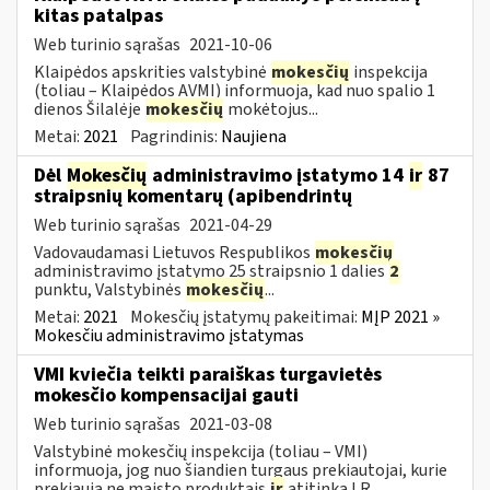
kitas patalpas
Web turinio sąrašas
2021-10-06
Klaipėdos apskrities valstybinė
mokesčių
inspekcija
(toliau – Klaipėdos AVMI) informuoja, kad nuo spalio 1
dienos Šilalėje
mokesčių
mokėtojus...
Metai:
2021
Pagrindinis:
Naujiena
Dėl
Mokesčių
administravimo įstatymo 14
ir
87
straipsnių komentarų (apibendrintų
Web turinio sąrašas
2021-04-29
Vadovaudamasi Lietuvos Respublikos
mokesčių
administravimo įstatymo 25 straipsnio 1 dalies
2
punktu, Valstybinės
mokesčių
...
Metai:
2021
Mokesčių įstatymų pakeitimai:
MĮP 2021 »
Mokesčiu administravimo įstatymas
VMI kviečia teikti paraiškas turgavietės
mokesčio kompensacijai gauti
Web turinio sąrašas
2021-03-08
Valstybinė mokesčių inspekcija (toliau – VMI)
informuoja, jog nuo šiandien turgaus prekiautojai, kurie
prekiauja ne maisto produktais
ir
atitinka LR