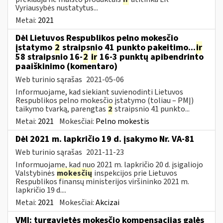
Vyriausybės nustatytus...
Metai:
2021
Dėl Lietuvos Respublikos pelno mokesčio
įstatymo
2
straipsnio 41 punkto pakeitimo...
ir
58 straipsnio 16-
2
ir
16-3 punktų apibendrinto
paaiškinimo (komentaro)
Web turinio sąrašas
2021-05-06
Informuojame, kad siekiant suvienodinti Lietuvos
Respublikos pelno mokesčio įstatymo (toliau – PMĮ)
taikymo tvarką, parengtas
2
straipsnio 41 punkto...
Metai:
2021
Mokesčiai:
Pelno mokestis
Dėl 2021 m. lapkričio 19 d. įsakymo Nr. VA-81
Web turinio sąrašas
2021-11-23
Informuojame, kad nuo 2021 m. lapkričio 20 d. įsigaliojo
Valstybinės
mokesčių
inspekcijos prie Lietuvos
Respublikos finansų ministerijos viršininko 2021 m.
lapkričio 19 d....
Metai:
2021
Mokesčiai:
Akcizai
VMI: turgavietės mokesčio kompensacijas galės