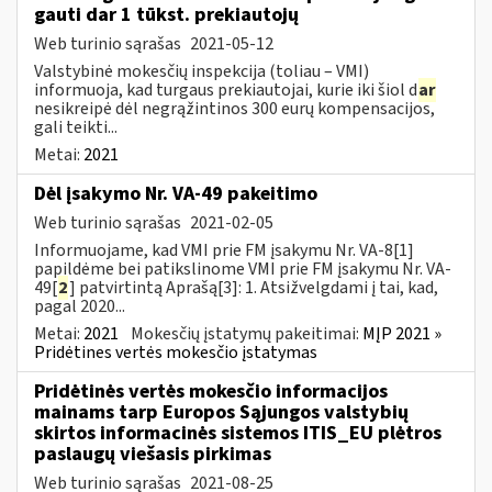
gauti dar 1 tūkst. prekiautojų
Web turinio sąrašas
2021-05-12
Valstybinė mokesčių inspekcija (toliau – VMI)
informuoja, kad turgaus prekiautojai, kurie iki šiol d
ar
nesikreipė dėl negrąžintinos 300 eurų kompensacijos,
gali teikti...
Metai:
2021
Dėl įsakymo Nr. VA-49 pakeitimo
Web turinio sąrašas
2021-02-05
Informuojame, kad VMI prie FM įsakymu Nr. VA-8[1]
papildėme bei patikslinome VMI prie FM įsakymu Nr. VA-
49[
2
] patvirtintą Aprašą[3]: 1. Atsižvelgdami į tai, kad,
pagal 2020...
Metai:
2021
Mokesčių įstatymų pakeitimai:
MĮP 2021 »
Pridėtines vertės mokesčio įstatymas
Pridėtinės vertės mokesčio informacijos
mainams tarp Europos Sąjungos valstybių
skirtos informacinės sistemos ITIS_EU plėtros
paslaugų viešasis pirkimas
Web turinio sąrašas
2021-08-25