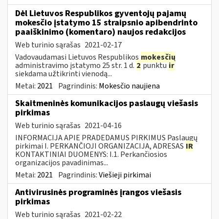
Dėl Lietuvos Respublikos gyventojų pajamų
mokesčio įstatymo 15 straipsnio apibendrinto
paaiškinimo (komentaro) naujos redakcijos
Web turinio sąrašas
2021-02-17
Vadovaudamasi Lietuvos Respublikos
mokesčių
administravimo įstatymo 25 str. 1 d.
2
punktu
ir
siekdama užtikrinti vienodą...
Metai:
2021
Pagrindinis:
Mokesčio naujiena
Skaitmeninės komunikacijos paslaugų viešasis
pirkimas
Web turinio sąrašas
2021-04-16
INFORMACIJA APIE PRADEDAMUS PIRKIMUS Paslaugų
pirkimai I. PERKANČIOJI ORGANIZACIJA, ADRESAS
IR
KONTAKTINIAI DUOMENYS: I.1. Perkančiosios
organizacijos pavadinimas...
Metai:
2021
Pagrindinis:
Viešieji pirkimai
Antivirusinės programinės įrangos viešasis
pirkimas
Web turinio sąrašas
2021-02-22