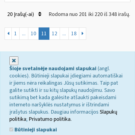
20 Įrašų(-ai)
Rodoma nuo 201 iki 220 iš 348 irašų.
1
...
10
11
12
...
18
Uždaryti
Šioje svetainėje naudojami slapukai
(angl.
cookies). Būtinieji slapukai įdiegiami automatiškai
ir jiems nėra reikalingas Jūsų sutikimas. Taip pat
galite sutikti ir su kitų slapukų naudojimu. Savo
sutikimą bet kada galėsite atšaukti pakeisdami
interneto naršyklės nustatymus ir ištrindami
įrašytus slapukus. Daugiau informacijos
Slapukų
politika
;
Privatumo politika.
Būtinieji slapukai