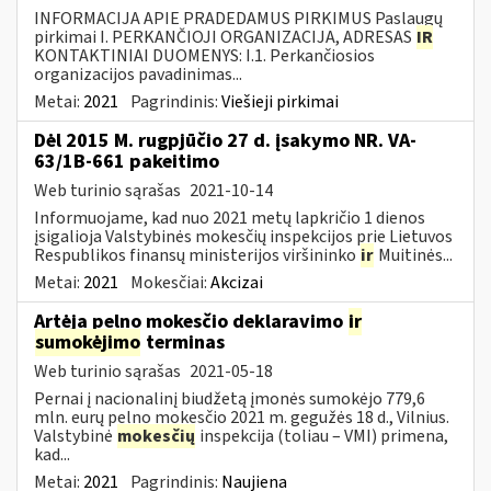
INFORMACIJA APIE PRADEDAMUS PIRKIMUS Paslaugų
pirkimai I. PERKANČIOJI ORGANIZACIJA, ADRESAS
IR
KONTAKTINIAI DUOMENYS: I.1. Perkančiosios
organizacijos pavadinimas...
Metai:
2021
Pagrindinis:
Viešieji pirkimai
Dėl 2015 M. rugpjūčio 27 d. įsakymo NR. VA-
63/1B-661 pakeitimo
Web turinio sąrašas
2021-10-14
Informuojame, kad nuo 2021 metų lapkričio 1 dienos
įsigalioja Valstybinės mokesčių inspekcijos prie Lietuvos
Respublikos finansų ministerijos viršininko
ir
Muitinės...
Metai:
2021
Mokesčiai:
Akcizai
Artėja pelno mokesčio deklaravimo
ir
sumokėjimo
terminas
Web turinio sąrašas
2021-05-18
Pernai į nacionalinį biudžetą įmonės sumokėjo 779,6
mln. eurų pelno mokesčio 2021 m. gegužės 18 d., Vilnius.
Valstybinė
mokesčių
inspekcija (toliau – VMI) primena,
kad...
Metai:
2021
Pagrindinis:
Naujiena