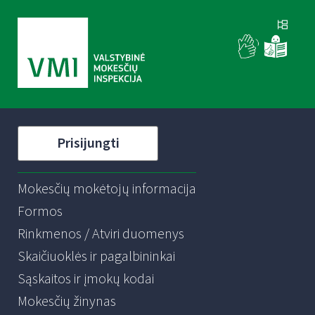
Prisijungti
Mokesčių mokėtojų informacija
Formos
Rinkmenos / Atviri duomenys
Skaičiuoklės ir pagalbininkai
Sąskaitos ir įmokų kodai
Mokesčių žinynas