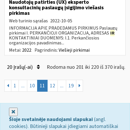
Naudotojų patirties (UX) eksperto
konsultacinių paslaugų įsigijimo viešasis
pirkimas
Web turinio sąrašas
2022-10-05
INFORMACIJA APIE PRADEDAMUS PIRKIMUS Paslaugų
pirkimai I. PERKANČIOJI ORGANIZACIJA, ADRESAS
IR
KONTAKTINIAI DUOMENYS: I.1. Perkančiosios
organizacijos pavadinimas...
Metai:
2022
Pagrindinis:
Viešieji pirkimai
20 Įrašų(-ai)
Rodoma nuo 201 iki 220 iš 370 irašų.
1
...
10
11
12
...
19
Uždaryti
Šioje svetainėje naudojami slapukai
(angl.
cookies). Būtinieji slapukai įdiegiami automatiškai