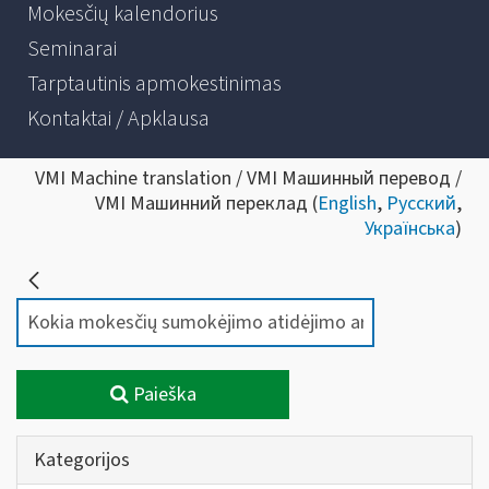
Mokesčių kalendorius
Seminarai
Tarptautinis apmokestinimas
Kontaktai / Apklausa
VMI Machine translation / VMI Машинный перевод /
VMI Машинний переклад (
English
,
Русский
,
Українська
)
Paieška
Kategorijos