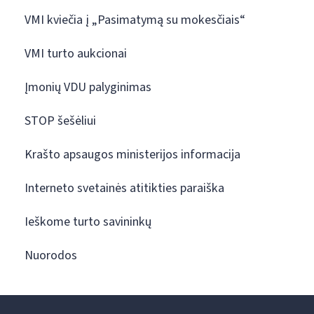
VMI kviečia į „Pasimatymą su mokesčiais“
VMI turto aukcionai
Įmonių VDU palyginimas
STOP šešėliui
Krašto apsaugos ministerijos informacija
Interneto svetainės atitikties paraiška
Ieškome turto savininkų
Nuorodos