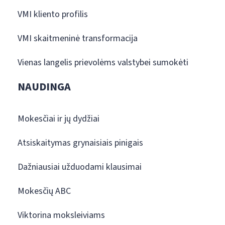
VMI kliento profilis
VMI skaitmeninė transformacija
Vienas langelis prievolėms valstybei sumokėti
NAUDINGA
Mokesčiai ir jų dydžiai
Atsiskaitymas grynaisiais pinigais
Dažniausiai užduodami klausimai
Mokesčių ABC
Viktorina moksleiviams