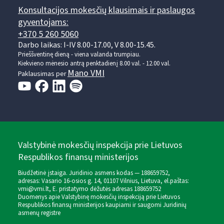
Konsultacijos mokesčių klausimais ir paslaugos
gyventojams:
+370 5 260 5060
Darbo laikas: I-IV 8.00-17.00, V 8.00-15.45.
Prieššventinę dieną - viena valanda trumpiau.
Kiekvieno mėnesio antrą penktadienį 8.00 val. - 12.00 val.
Mano VMI
Paklausimas per
Valstybinė mokesčių inspekcija prie Lietuvos
Respublikos finansų ministerijos
Biudžetinė įstaiga. Juridinio asmens kodas — 188659752,
adresas: Vasario 16-osios g. 14, 01107 Vilnius, Lietuva, el.paštas:
vmi@vmi.lt
, E. pristatymo dėžutės adresas 188659752
Duomenys apie Valstybinę mokesčių inspekciją prie Lietuvos
Respublikos finansų ministerijos kaupiami ir saugomi Juridinių
asmenų registre