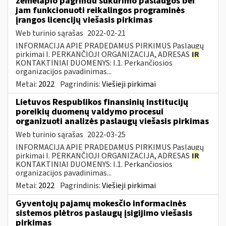
žemėlapio pagrindu sukūrimo paslaugos bei
jam funkcionuoti reikalingos programinės
įrangos licencijų viešasis pirkimas
Web turinio sąrašas
2022-02-21
INFORMACIJA APIE PRADEDAMUS PIRKIMUS Paslaugų
pirkimai I. PERKANČIOJI ORGANIZACIJA, ADRESAS
IR
KONTAKTINIAI DUOMENYS: I.1. Perkančiosios
organizacijos pavadinimas...
Metai:
2022
Pagrindinis:
Viešieji pirkimai
Lietuvos Respublikos finansinių institucijų
poreikių duomenų valdymo procesui
organizuoti analizės paslaugų viešasis pirkimas
Web turinio sąrašas
2022-03-25
INFORMACIJA APIE PRADEDAMUS PIRKIMUS Paslaugų
pirkimai I. PERKANČIOJI ORGANIZACIJA, ADRESAS
IR
KONTAKTINIAI DUOMENYS: I.1. Perkančiosios
organizacijos pavadinimas...
Metai:
2022
Pagrindinis:
Viešieji pirkimai
Gyventojų pajamų mokesčio informacinės
sistemos plėtros paslaugų įsigijimo viešasis
pirkimas