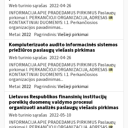
Web turinio sąrašas
2022-04-26
INFORMACIJA APIE PRADEDAMUS PIRKIMUS Paslaugų
pirkimai I. PERKANČIOJI ORGANIZACIJA, ADRESAS
IR
KONTAKTINIAI DUOMENYS: I.1. Perkančiosios
organizacijos pavadinimas...
Metai:
2022
Pagrindinis:
Viešieji pirkimai
Kompiuterizuoto audito informacinės sistemos
priežiūros paslaugų viešasis pirkimas
Web turinio sąrašas
2022-04-26
INFORMACIJA APIE PRADEDAMUS PIRKIMUS Paslaugų
pirkimai I. PERKANČIOJI ORGANIZACIJA, ADRESAS
IR
KONTAKTINIAI DUOMENYS: I.1. Perkančiosios
organizacijos pavadinimas...
Metai:
2022
Pagrindinis:
Viešieji pirkimai
Lietuvos Respublikos finansinių institucijų
poreikių duomenų valdymo procesui
organizuoti analizės paslaugų viešasis pirkimas
Web turinio sąrašas
2022-05-10
INFORMACIJA APIE PRADEDAMUS PIRKIMUS Paslaugų
pirkimai I. PERKANČIOJI ORGANIZACIJA, ADRESAS
IR