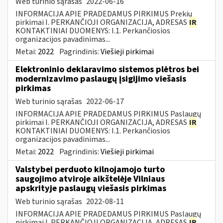
Web turinio sąrašas
2022-06-16
INFORMACIJA APIE PRADEDAMUS PIRKIMUS Prekių
pirkimai I. PERKANČIOJI ORGANIZACIJA, ADRESAS
IR
KONTAKTINIAI DUOMENYS: I.1. Perkančiosios
organizacijos pavadinimas...
Metai:
2022
Pagrindinis:
Viešieji pirkimai
Elektroninio deklaravimo sistemos plėtros bei
modernizavimo paslaugų įsigijimo viešasis
pirkimas
Web turinio sąrašas
2022-06-17
INFORMACIJA APIE PRADEDAMUS PIRKIMUS Paslaugų
pirkimai I. PERKANČIOJI ORGANIZACIJA, ADRESAS
IR
KONTAKTINIAI DUOMENYS: I.1. Perkančiosios
organizacijos pavadinimas...
Metai:
2022
Pagrindinis:
Viešieji pirkimai
Valstybei perduoto kilnojamojo turto
saugojimo atviroje aikštelėje Vilniaus
apskrityje paslaugų viešasis pirkimas
Web turinio sąrašas
2022-08-11
INFORMACIJA APIE PRADEDAMUS PIRKIMUS Paslaugų
pirkimai I. PERKANČIOJI ORGANIZACIJA, ADRESAS
IR