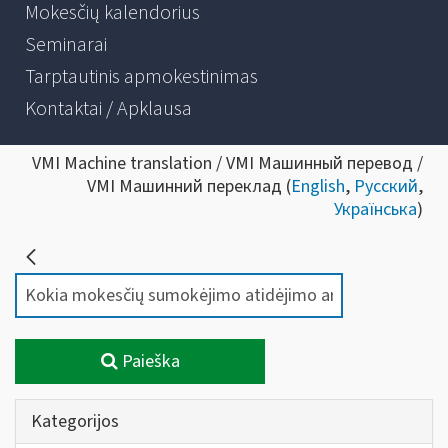
Mokesčių kalendorius
Seminarai
Tarptautinis apmokestinimas
Kontaktai / Apklausa
VMI Machine translation / VMI Машинный перевод /
VMI Машинний переклад (
English
,
Русский
,
Українська
)
Paieška
Kategorijos