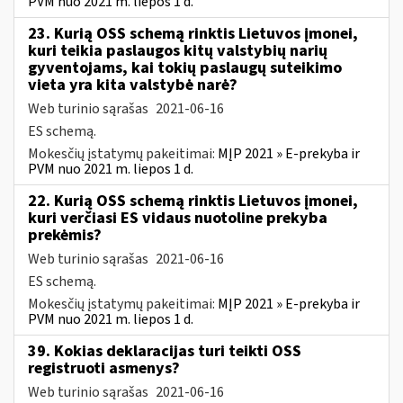
PVM nuo 2021 m. liepos 1 d.
23. Kurią OSS schemą rinktis Lietuvos įmonei,
kuri teikia paslaugos kitų valstybių narių
gyventojams, kai tokių paslaugų suteikimo
vieta yra kita valstybė narė?
Web turinio sąrašas
2021-06-16
ES schemą.
Mokesčių įstatymų pakeitimai:
MĮP 2021 » E-prekyba ir
PVM nuo 2021 m. liepos 1 d.
22. Kurią OSS schemą rinktis Lietuvos įmonei,
kuri verčiasi ES vidaus nuotoline prekyba
prekėmis?
Web turinio sąrašas
2021-06-16
ES schemą.
Mokesčių įstatymų pakeitimai:
MĮP 2021 » E-prekyba ir
PVM nuo 2021 m. liepos 1 d.
39. Kokias deklaracijas turi teikti OSS
registruoti asmenys?
Web turinio sąrašas
2021-06-16