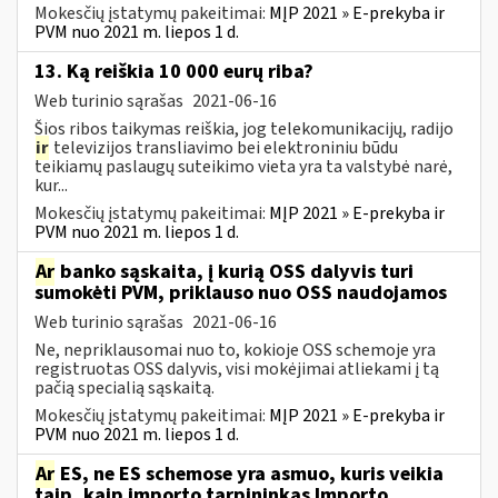
Mokesčių įstatymų pakeitimai:
MĮP 2021 » E-prekyba ir
PVM nuo 2021 m. liepos 1 d.
13. Ką reiškia 10 000 eurų riba?
Web turinio sąrašas
2021-06-16
Šios ribos taikymas reiškia, jog telekomunikacijų, radijo
ir
televizijos transliavimo bei elektroniniu būdu
teikiamų paslaugų suteikimo vieta yra ta valstybė narė,
kur...
Mokesčių įstatymų pakeitimai:
MĮP 2021 » E-prekyba ir
PVM nuo 2021 m. liepos 1 d.
Ar
banko sąskaita, į kurią OSS dalyvis turi
sumokėti PVM, priklauso nuo OSS naudojamos
Web turinio sąrašas
2021-06-16
Ne, nepriklausomai nuo to, kokioje OSS schemoje yra
registruotas OSS dalyvis, visi mokėjimai atliekami į tą
pačią specialią sąskaitą.
Mokesčių įstatymų pakeitimai:
MĮP 2021 » E-prekyba ir
PVM nuo 2021 m. liepos 1 d.
Ar
ES, ne ES schemose yra asmuo, kuris veikia
taip, kaip importo tarpininkas Importo