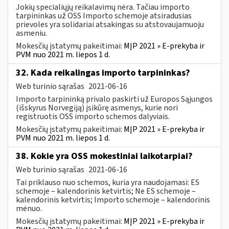
Jokių specialiųjų reikalavimų nėra. Tačiau importo
tarpininkas už OSS Importo schemoje atsiradusias
prievoles yra solidariai atsakingas su atstovaujamuoju
asmeniu.
Mokesčių įstatymų pakeitimai:
MĮP 2021 » E-prekyba ir
PVM nuo 2021 m. liepos 1 d.
32. Kada reikalingas importo tarpininkas?
Web turinio sąrašas
2021-06-16
Importo tarpininką privalo paskirti už Europos Sąjungos
(išskyrus Norvegiją) įsikūrę asmenys, kurie nori
registruotis OSS importo schemos dalyviais.
Mokesčių įstatymų pakeitimai:
MĮP 2021 » E-prekyba ir
PVM nuo 2021 m. liepos 1 d.
38. Kokie yra OSS mokestiniai laikotarpiai?
Web turinio sąrašas
2021-06-16
Tai priklauso nuo schemos, kuria yra naudojamasi: ES
schemoje – kalendorinis ketvirtis; Ne ES schemoje –
kalendorinis ketvirtis; Importo schemoje – kalendorinis
mėnuo.
Mokesčių įstatymų pakeitimai:
MĮP 2021 » E-prekyba ir