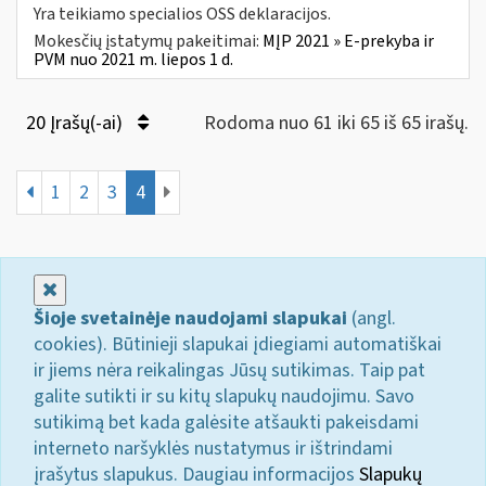
Yra teikiamo specialios OSS deklaracijos.
Mokesčių įstatymų pakeitimai:
MĮP 2021 » E-prekyba ir
PVM nuo 2021 m. liepos 1 d.
20 Įrašų(-ai)
Rodoma nuo 61 iki 65 iš 65 irašų.
1
2
3
4
Uždaryti
Šioje svetainėje naudojami slapukai
(angl.
cookies). Būtinieji slapukai įdiegiami automatiškai
ir jiems nėra reikalingas Jūsų sutikimas. Taip pat
galite sutikti ir su kitų slapukų naudojimu. Savo
sutikimą bet kada galėsite atšaukti pakeisdami
interneto naršyklės nustatymus ir ištrindami
įrašytus slapukus. Daugiau informacijos
Slapukų