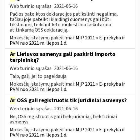
Web turinio sąrašas
2021-06-16
Pačios pateiktos deklaracijos patikslinti negalima,
tačiau joje pateikti klaidingi duomenys gali būti
tikslinami, teikiant kito mokestinio laikotarpio
atitinkamą OSS deklaraciją.
Mokesčių įstatymų pakeitimai:
MĮP 2021 » E-prekyba ir
PVM nuo 2021 m. liepos 1 d.
Ar
Lietuvos asmenys gali paskirti importo
tarpininką?
Web turinio sąrašas
2021-06-16
Taip, gali, jei to pageidauja.
Mokesčių įstatymų pakeitimai:
MĮP 2021 » E-prekyba ir
PVM nuo 2021 m. liepos 1 d.
Ar
OSS gali registruotis tik juridiniai asmenys?
Web turinio sąrašas
2021-06-16
Ne, OSS registruotis gali tiek juridiniai, tiek fiziniai
asmenys.
Mokesčių įstatymų pakeitimai:
MĮP 2021 » E-prekyba ir
PVM nuo 2021 m. liepos 1 d.