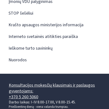
Įmonių VDU palyginimas
STOP šešėliui
Krašto apsaugos ministerijos informacija
Interneto svetainės atitikties paraiška
Ieškome turto savininkų
Nuorodos
Konsultacijos mokesčių klausimais ir paslaugos
gyventojams:
+370 5 260 5060
Darbo laikas: I-IV 8.00-17.00, V 8.00-15.45.
Prieššventinę dieną - viena valanda trumpiau.