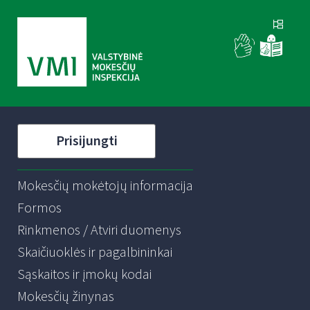
Prisijungti
Mokesčių mokėtojų informacija
Formos
Rinkmenos / Atviri duomenys
Skaičiuoklės ir pagalbininkai
Sąskaitos ir įmokų kodai
Mokesčių žinynas