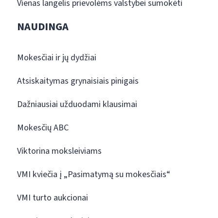
Vienas langelis prievolėms valstybei sumokėti
NAUDINGA
Mokesčiai ir jų dydžiai
Atsiskaitymas grynaisiais pinigais
Dažniausiai užduodami klausimai
Mokesčių ABC
Viktorina moksleiviams
VMI kviečia į „Pasimatymą su mokesčiais“
VMI turto aukcionai