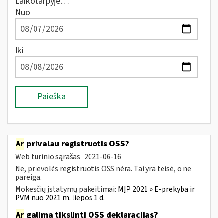
Laikotarpyje…
Nuo
Iki
Paieška
Ar
privalau registruotis OSS?
Web turinio sąrašas
2021-06-16
Ne, prievolės registruotis OSS nėra. Tai yra teisė, o ne
pareiga.
Mokesčių įstatymų pakeitimai:
MĮP 2021 » E-prekyba ir
PVM nuo 2021 m. liepos 1 d.
Ar
galima tikslinti OSS deklaracijas?