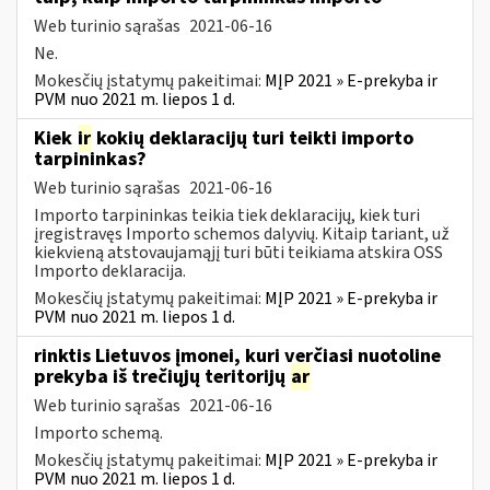
Web turinio sąrašas
2021-06-16
Ne.
Mokesčių įstatymų pakeitimai:
MĮP 2021 » E-prekyba ir
PVM nuo 2021 m. liepos 1 d.
Kiek
ir
kokių deklaracijų turi teikti importo
tarpininkas?
Web turinio sąrašas
2021-06-16
Importo tarpininkas teikia tiek deklaracijų, kiek turi
įregistravęs Importo schemos dalyvių. Kitaip tariant, už
kiekvieną atstovaujamąjį turi būti teikiama atskira OSS
Importo deklaracija.
Mokesčių įstatymų pakeitimai:
MĮP 2021 » E-prekyba ir
PVM nuo 2021 m. liepos 1 d.
rinktis Lietuvos įmonei, kuri verčiasi nuotoline
prekyba iš trečiųjų teritorijų
ar
Web turinio sąrašas
2021-06-16
Importo schemą.
Mokesčių įstatymų pakeitimai:
MĮP 2021 » E-prekyba ir
PVM nuo 2021 m. liepos 1 d.