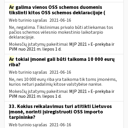
Ar
galima vienos OSS schemos duomenis
tikslinti kitos OSS schemos deklaracijoje (
Web turinio sąrašas
2021-06-16
Ne, negalima. Tikslinimas privalo būti atliekamas tos
pačios schemos vėlesnio mokestinio laikotarpio
deklaracijoje.
Mokesčių įstatymų pakeitimai:
MĮP 2021 » E-prekyba ir
PVM nuo 2021 m. liepos 1 d.
Ar
tokiai įmonei gali būti taikoma 10 000 eurų
riba?
Web turinio sąrašas
2021-06-16
Ne, nes 10 000 eurų riba yra taikoma tik toms įmonėms,
kurios neturi padalinių kitose valstybėse narėse.
Mokesčių įstatymų pakeitimai:
MĮP 2021 » E-prekyba ir
PVM nuo 2021 m. liepos 1 d.
33. Kokius reikalavimus turi atitikti Lietuvos
įmonė, norinti įsiregistruoti OSS importo
tarpininke?
Web turinio sąrašas
2021-06-16