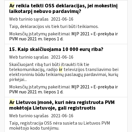
Ar
reikia teikti OSS deklaracijas, jei mokestinį
laikotarpį nebuvo pardavimų?
Web turinio sąrašas
2021-06-16
Taip, deklaracijos vis tiek turi būti teikiamos.
Mokesčių įstatymų pakeitimai:
MĮP 2021 » E-prekyba ir
PVM nuo 2021 m. liepos 1 d.
15. Kaip skaičiuojama 10 000 eurų riba?
Web turinio sąrašas
2021-06-16
Skaičiuojant ribą turi būti įtraukti tik tie
telekomunikacijų, radijo
ir
televizijos transliavimo bei
elektroniniu būdu teikiamų paslaugų pardavimai, kurių
pirkėjai...
Mokesčių įstatymų pakeitimai:
MĮP 2021 » E-prekyba ir
PVM nuo 2021 m. liepos 1 d.
Ar
Lietuvos įmonė, kuri nėra registruota PVM
mokėtoja Lietuvoje, gali registruotis
Web turinio sąrašas
2021-06-16
Taip, registracija OSS nėra susieta su Lietuvos PVM
mokėtojo kodo turėjimu.