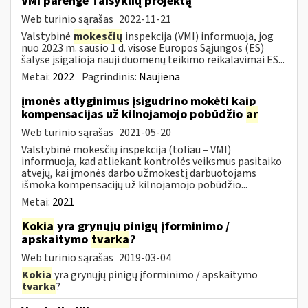
VMI parengė Taisyklių projektą
Web turinio sąrašas
2022-11-21
Valstybinė
mokesčių
inspekcija (VMI) informuoja, jog
nuo 2023 m. sausio 1 d. visose Europos Sąjungos (ES)
šalyse įsigalioja nauji duomenų teikimo reikalavimai ES...
Metai:
2022
Pagrindinis:
Naujiena
įmonės atlyginimus įsigudrino mokėti kaip
kompensacijas už kilnojamojo pobūdžio
ar
Web turinio sąrašas
2021-05-20
Valstybinė mokesčių inspekcija (toliau – VMI)
informuoja, kad atliekant kontrolės veiksmus pasitaiko
atvejų, kai įmonės darbo užmokestį darbuotojams
išmoka kompensacijų už kilnojamojo pobūdžio...
Metai:
2021
Kokia
yra grynųjų pinigų įforminimo /
apskaitymo
tvarka
?
Web turinio sąrašas
2019-03-04
Kokia
yra grynųjų pinigų įforminimo / apskaitymo
tvarka
?