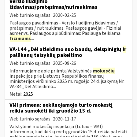
Verslo liudijimo
išdavimas/pratęsimas/nutraukimas
Web turinio sąrašas
2020-02-25
Paslaugos pavadinimas - Verslo liudijimų išdavimas /
pratęsimas / nutraukimas. Paslaugos gavėjai - Fiziniai
asmenys. Paslaugos apibūdinimas: Paslauga teikiama
fiziniams
...
VA-144 „Dėl atleidimo nuo baudų, delspinigių
ir
palūkanų taisyklių pakeitimo
Web turinio sąrašas
2025-09-26
Informuojame apie priimtą Valstybinės
mokesčių
inspekcijos prie Lietuvos Respublikos finansų
ministerijos viršininko 2025 m. rugsėjo 24 d. įsakymą Nr.
VA-84 „Dėl Atleidimo...
Metai:
2025
VMI primena: nekilnojamojo turto mokestį
reikia sumokėti iki gruodžio 15 d.
Web turinio sąrašas
2020-11-17
Valstybinė mokesčių inspekcija (toliau – VMI)
informuoja, kad iki šių metų gruodžio 15 d. reikia pateikti
nekilnojamojo turto, kurio vertė viršija 150 tūkst. eurų,