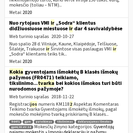
mokesčio (toliau – NTM)...
Metai:
2020
Nuo rytojaus VMI
ir
„Sodra“ klientus
didžiuosiuose miestuose
ir
dar 4 savivaldybėse
Web turinio sąrašas
2020-10-27
Nuo spalio 28 d. Vilniuje, Kaune, Klaipėdoje, Telšiuose,
Šilalėje, Trakuose
ir
Širvintose visas paslaugas VMI
ir
„Sodra“ klientams teiks tik...
Metai:
2020
Kokia
gyventojams išmokėtų B klasės išmokų
pažymos (FR0471) teikiamo,
tikslinimo...
tvarka
bei kokios išmokos turi būti
nurodomos pažymoje?
Web turinio sąrašas
2018-11-22
Registraci
jos
numeris KM118
2
Aspektas Komentaras
Teikimo tvarka Gyventojams išmokėtų išmokų, pagal
mokesčio mokėjimo tvarką priskiriamų B klasės...
fr0471
gpm
pateikimas
tikslinimas
deklaruojamos išmokos
Mokesčių žinyno kategorijos:
Gyventojų
gpmį 33 str 2 d
pajamų mokestis » Įmonių deklaracijų ir pažymų