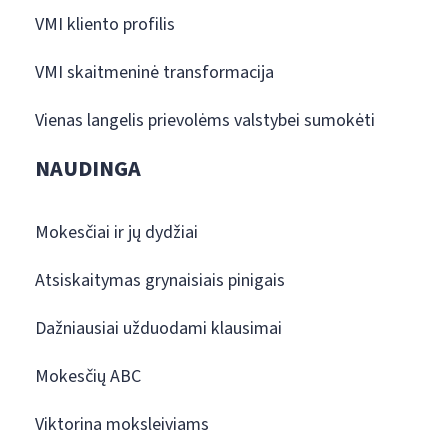
VMI kliento profilis
VMI skaitmeninė transformacija
Vienas langelis prievolėms valstybei sumokėti
NAUDINGA
Mokesčiai ir jų dydžiai
Atsiskaitymas grynaisiais pinigais
Dažniausiai užduodami klausimai
Mokesčių ABC
Viktorina moksleiviams