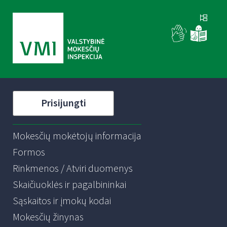
Prisijungti
Mokesčių mokėtojų informacija
Formos
Rinkmenos / Atviri duomenys
Skaičiuoklės ir pagalbininkai
Sąskaitos ir įmokų kodai
Mokesčių žinynas