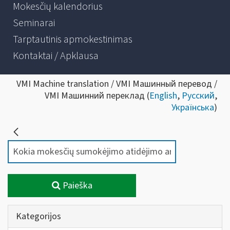
Mokesčių kalendorius
Seminarai
Tarptautinis apmokestinimas
Kontaktai / Apklausa
VMI Machine translation / VMI Машинный перевод /
VMI Машинний переклад (
English
,
Русский
,
Українська
)
Paieška
Kategorijos