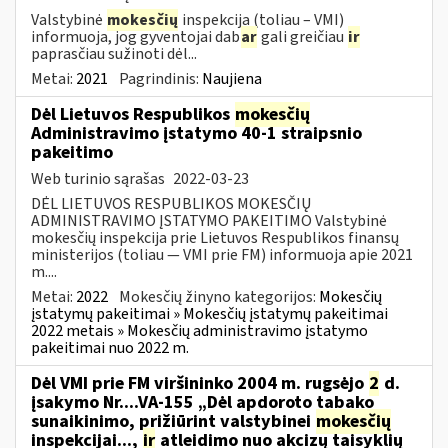
Valstybinė
mokesčių
inspekcija (toliau – VMI)
informuoja, jog gyventojai dab
ar
gali greičiau
ir
paprasčiau sužinoti dėl...
Metai:
2021
Pagrindinis:
Naujiena
Dėl Lietuvos Respublikos
mokesčių
Administravimo įstatymo 40-1 straipsnio
pakeitimo
Web turinio sąrašas
2022-03-23
DĖL LIETUVOS RESPUBLIKOS MOKESČIŲ
ADMINISTRAVIMO ĮSTATYMO PAKEITIMO Valstybinė
mokesčių inspekcija prie Lietuvos Respublikos finansų
ministerijos (toliau — VMI prie FM) informuoja apie 2021
m....
Metai:
2022
Mokesčių žinyno kategorijos:
Mokesčių
įstatymų pakeitimai » Mokesčių įstatymų pakeitimai
2022 metais » Mokesčių administravimo įstatymo
pakeitimai nuo 2022 m.
Dėl VMI prie FM viršininko 2004 m. rugsėjo
2
d.
įsakymo Nr....VA-155 „Dėl apdoroto tabako
sunaikinimo, prižiūrint valstybinei
mokesčių
inspekcijai...,
ir
atleidimo nuo akcizų taisyklių