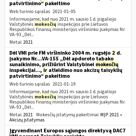
patvirtinimo“ pakeitimo
Web turinio sąrašas
2021-01-05
Informuojame, kad nuo 2021 m. sausio 1 d. įsigaliojo
Valstybinės
mokesčių
inspekcijos prie Lietuvos
Respublikos finansų ministerijos viršininko įsakymas Nr.
VA-93 „Dėl...
Metai:
2021
Dėl VMI prie FM viršininko 2004 m. rugsėjo
2
d.
įsakymo Nr....VA-155 „Dėl apdoroto tabako
sunaikinimo, prižiūrint Valstybinei
mokesčių
inspekcijai...,
ir
atleidimo nuo akcizų taisyklių
patvirtinimo“ pakeitimo
Web turinio sąrašas
2021-01-19
Informuojame, kad nuo 2021 m. sausio 1 d. įsigaliojo
Valstybinės
mokesčių
inspekcijos prie Lietuvos
Respublikos finansų ministerijos viršininko įsakymas Nr.
VA-93 „Dėl...
Metai:
2021
Mokesčių įstatymų pakeitimai:
MĮP 2021 »
Akcizų įstatymas
Įgyvendinant Europos sąjungos direktyvą DAC7