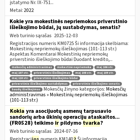
įstatymo Nr. IX-751...
Metai:
2022
Kokie yra mokestinės nepriemokos priverstinio
išieškojimo būdai, jų sustabdymas, senatis?
Web turinio sąrašas
2025-12-03
Registracijos numeris KM0725 Ši informacija skelbiama:
Mokestinių nepriemokų išieškojimas (101-113 str.)
Aspektas Komentarai Mokestinių nepriemokų
priverstinio išieškojimo būdai Duodant kredito,...
mokesčių administravimas
mokestinė nepriemoka
maį 106 str.
maį 107 str.
priverstinis išieškojimas
maį 108 str.
maį 109 str.
maį 110 str.
priverstinio išieškojimo būdai
priverstinio išieškojimo sustabdymas
priverstinio išieškojimo senatis
Mokesčių žinyno kategorijos:
Mokesčių
baudų išieškojimas
administravimas » Mokestinių nepriemokų išieškojimas
(101-113 str.)
Kokia
yra asocijuotų asmenų tarpusavio
sandorių arba ūkinių operacijų ataskaitos...
(FR0528) teikimo
ir
pildymo
tvarka
?
Web turinio sąrašas
2024-07-16
Registraci
jos
numeris KM140
2
Ši informacija