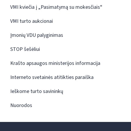
VMI kviečia į „Pasimatymą su mokesčiais“
VMI turto aukcionai
Įmonių VDU palyginimas
STOP šešėliui
Krašto apsaugos ministerijos informacija
Interneto svetainės atitikties paraiška
Ieškome turto savininkų
Nuorodos