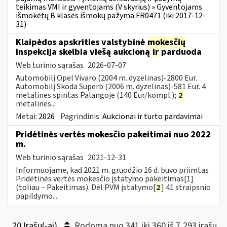
teikimas VMI ir gyventojams (V skyrius) » Gyventojams
išmokėtų B klasės išmokų pažyma FR0471 (iki 2017-12-
31)
Klaipėdos apskrities valstybinė
mokesčių
inspekcija skelbia viešą aukcioną
ir
parduoda
Web turinio sąrašas
2026-07-07
Automobilį Opel Vivaro (2004 m. dyzelinas)-2800 Eur.
Automobilį Skoda Superb (2006 m. dyzelinas)-581 Eur. 4
metalines spintas Palangoje (140 Eur/kompl.);
2
metalines...
Metai:
2026
Pagrindinis:
Aukcionai ir turto pardavimai
Pridėtinės vertės mokesčio pakeitimai nuo 2022
m.
Web turinio sąrašas
2021-12-31
Informuojame, kad 2021 m. gruodžio 16 d. buvo priimtas
Pridėtinės vertės mokesčio įstatymo pakeitimas[1]
(toliau − Pakeitimas). Dėl PVM įstatymo[
2
] 41 straipsnio
papildymo...
20 Įrašų(-ai)
Rodoma nuo 341 iki 360 iš 7,293 irašų.