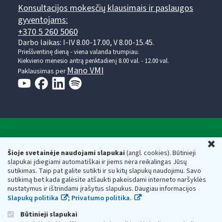
Konsultacijos mokesčių klausimais ir paslaugos
gyventojams:
+370 5 260 5060
Darbo laikas: I-IV 8.00-17.00, V 8.00-15.45.
Prieššventinę dieną - viena valanda trumpiau.
Kiekvieno mėnesio antrą penktadienį 8.00 val. - 12.00 val.
Mano VMI
Paklausimas per
Valstybinė mokesčių inspekcija prie Lietuvos
U
Respublikos finansų ministerijos
Šioje svetainėje naudojami slapukai
(angl. cookies). Būtinieji
slapukai įdiegiami automatiškai ir jiems nėra reikalingas Jūsų
Biudžetinė įstaiga. Juridinio asmens kodas — 188659752,
sutikimas. Taip pat galite sutikti ir su kitų slapukų naudojimu. Savo
adresas: Vasario 16-osios g. 14, 01107 Vilnius, Lietuva, el.paštas:
sutikimą bet kada galėsite atšaukti pakeisdami interneto naršyklės
vmi@vmi.lt
, E. pristatymo dėžutės adresas 188659752
nustatymus ir ištrindami įrašytus slapukus. Daugiau informacijos
Duomenys apie Valstybinę mokesčių inspekciją prie Lietuvos
Slapukų politika
;
Privatumo politika.
Respublikos finansų ministerijos kaupiami ir saugomi Juridinių
asmenų registre
Būtinieji slapukai