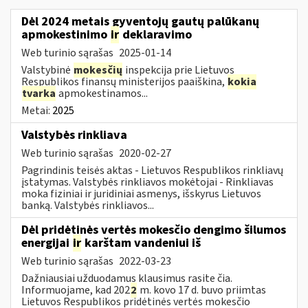
Dėl 2024 metais gyventojų gautų palūkanų
apmokestinimo
ir
deklaravimo
Web turinio sąrašas
2025-01-14
Valstybinė
mokesčių
inspekcija prie Lietuvos
Respublikos finansų ministerijos paaiškina,
kokia
tvarka
apmokestinamos...
Metai:
2025
Valstybės rinkliava
Web turinio sąrašas
2020-02-27
Pagrindinis teisės aktas - Lietuvos Respublikos rinkliavų
įstatymas. Valstybės rinkliavos mokėtojai - Rinkliavas
moka fiziniai ir juridiniai asmenys, išskyrus Lietuvos
banką. Valstybės rinkliavos...
Dėl pridėtinės vertės mokesčio dengimo šilumos
energijai
ir
karštam vandeniui iš
Web turinio sąrašas
2022-03-23
Dažniausiai užduodamus klausimus rasite čia.
Informuojame, kad 202
2
m. kovo 17 d. buvo priimtas
Lietuvos Respublikos pridėtinės vertės mokesčio