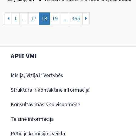
1
...
17
18
19
...
365
APIE VMI
Misija, Vizija ir Vertybės
Struktūra ir kontaktinė informacija
Konsultavimasis su visuomene
Teisinė informacija
Peticijų komisijos veikla