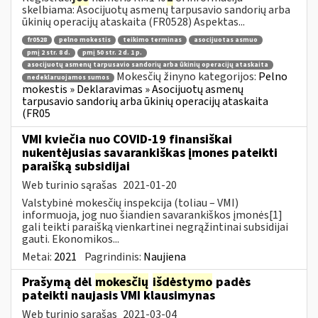
skelbiama: Asocijuotų asmenų tarpusavio sandorių arba
ūkinių operacijų ataskaita (FR0528) Aspektas...
fr0528
pelno mokestis
teikimo terminas
asocijuotas asmuo
pmį 2 str. 8 d.
pmį 50 str. 2 d. 1 p.
asocijuotų asmenų tarpusavio sandorių arba ūkinių operacijų ataskaita
Mokesčių žinyno kategorijos:
Pelno
nedeklaruojamos sumos
mokestis » Deklaravimas » Asocijuotų asmenų
tarpusavio sandorių arba ūkinių operacijų ataskaita
(FR05
VMI kviečia nuo COVID-19 finansiškai
nukentėjusias savarankiškas įmones pateikti
paraišką subsidijai
Web turinio sąrašas
2021-01-20
Valstybinė mokesčių inspekcija (toliau – VMI)
informuoja, jog nuo šiandien savarankiškos įmonės[1]
gali teikti paraišką vienkartinei negrąžintinai subsidijai
gauti. Ekonomikos...
Metai:
2021
Pagrindinis:
Naujiena
Prašymą dėl
mokesčių
išdėstymo
padės
pateikti naujasis VMI klausimynas
Web turinio sąrašas
2021-03-04