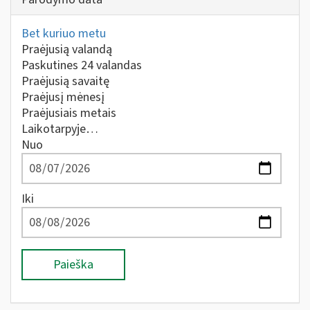
Bet kuriuo metu
Praėjusią valandą
Paskutines 24 valandas
Praėjusią savaitę
Praėjusį mėnesį
Praėjusiais metais
Laikotarpyje…
Nuo
Iki
Paieška