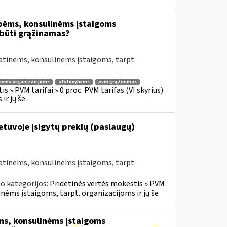
bėms, konsulinėms įstaigoms
būti grąžinamas?
atinėms, konsulinėms įstaigoms, tarpt.
nėms organizacijoms
atstovybėms
pvm grąžinimas
s » PVM tarifai » 0 proc. PVM tarifas (VI skyrius)
ir jų še
Lietuvoje įsigytų prekių (paslaugų)
atinėms, konsulinėms įstaigoms, tarpt.
o kategorijos:
Pridėtinės vertės mokestis » PVM
inėms įstaigoms, tarpt. organizacijoms ir jų še
s, konsulinėms įstaigoms