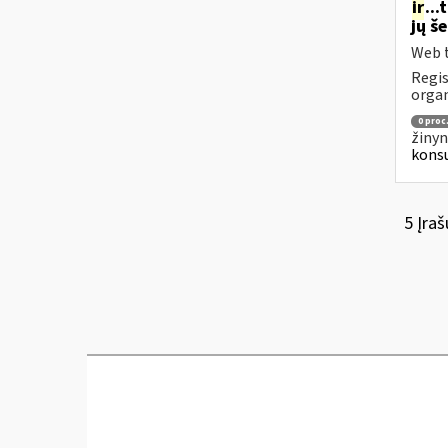
ir
..
jų š
Web t
Regis
organ
0 proc
žinyn
konsu
5 Įraš