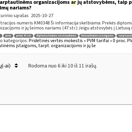
.tarptautinėms organizacijoms
ar
jų atstovybėms, taip p
eimų nariams?
urinio sąrašas
2025-10-27
tracijos numeris KM0348 Ši informacija skelbiama: Prekės diplom
izacijoms ir jų šeimos nariams (47 str.) Jeigu atstovybės į Lietuvą 
.
pvm
pvmį 47 str
diplomatinėms atstovybėms
konsulinėms įstaigoms
tarptaut
o kategorijos:
Pridėtinės vertės mokestis » PVM tarifai » 0 proc. P
linėms įstaigoms, tarpt. organizacijoms ir jų še
ų(-ai)
Rodoma nuo 6 iki 10 iš 11 irašų.