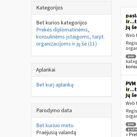
Kategorijos
pasl
ir
..
Bet kurios kategorijos
jų š
Prekės diplomatinėms,
Web t
konsulinėms įstaigoms, tarpt.
Regis
organizacijoms ir jų še
(11)
organ
pvm
kateg
konsu
Aplankai
PVM 
Bet kurį aplanką
ir
..
jų š
Web t
Parodymo data
Regis
orga
Bet kuriuo metu
pvm
grąži
Praėjusią valandą
» Pre