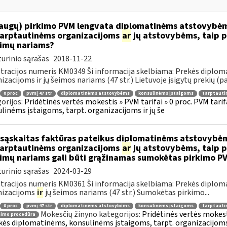
augų) pirkimo PVM lengvata diplomatinėms atstovybėm
.tarptautinėms organizacijoms
ar
jų atstovybėms, taip p
eimų nariams?
urinio sąrašas
2018-11-22
tracijos numeris KM0349 Ši informacija skelbiama: Prekės diplom
izacijoms ir jų šeimos nariams (47 str.) Lietuvoje įsigytų prekių (pa
0 proc
pvmį 47 str
diplomatinėms atstovybėms
konsulinėms įstaigoms
tarptauti
orijos:
Pridėtinės vertės mokestis » PVM tarifai » 0 proc. PVM tari
linėms įstaigoms, tarpt. organizacijoms ir jų še
sąskaitas faktūras pateikus diplomatinėms atstovybėm
.tarptautinėms organizacijoms
ar
jų atstovybėms, taip p
eimų nariams gali būti grąžinamas sumokėtas pirkimo P
urinio sąrašas
2024-03-29
tracijos numeris KM0361 Ši informacija skelbiama: Prekės diplom
nizacijoms
ir
jų šeimos nariams (47 str.) Sumokėtas pirkimo...
0 proc
pvmį 47 str
diplomatinėms atstovybėms
konsulinėms įstaigoms
tarptauti
Mokesčių žinyno kategorijos:
Pridėtinės vertės mokesti
nimo procedūra
kės diplomatinėms, konsulinėms įstaigoms, tarpt. organizacijoms 