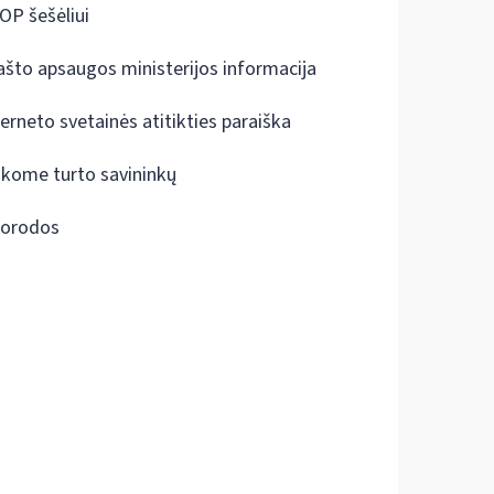
OP šešėliui
ašto apsaugos ministerijos informacija
terneto svetainės atitikties paraiška
škome turto savininkų
orodos