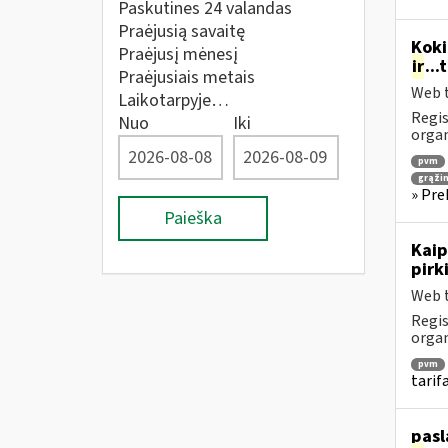
Paskutines 24 valandas
Praėjusią savaitę
Koki
Praėjusį mėnesį
ir
..
Praėjusiais metais
Web t
Laikotarpyje…
Regis
Nuo
Iki
orga
pvm
grąži
» Pre
Paieška
Kaip
pirk
Web t
Regis
orga
pvm
tarif
pasl