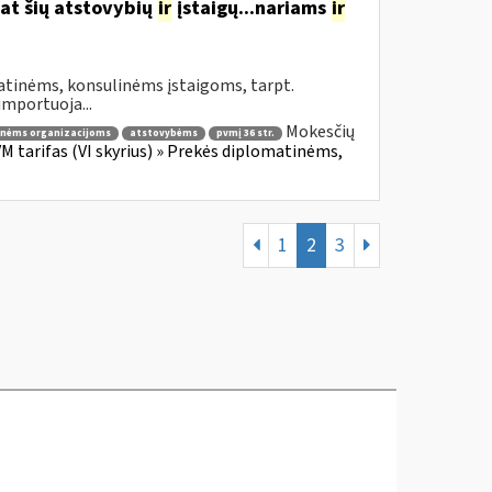
at šių atstovybių
ir
įstaigų...nariams
ir
atinėms, konsulinėms įstaigoms, tarpt.
importuoja...
Mokesčių
inėms organizacijoms
atstovybėms
pvmį 36 str.
VM tarifas (VI skyrius) » Prekės diplomatinėms,
1
2
3