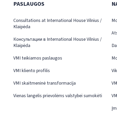
PASLAUGOS
N
Consultations at International House Vilnius /
Mo
Klaipėda
At
Консультации в International House Vilnius /
Klaipėda
Da
VMI teikiamos paslaugos
Mo
VMI kliento profilis
Vi
VMI skaitmeninė transformacija
VM
Vienas langelis prievolėms valstybei sumokėti
VM
Įm