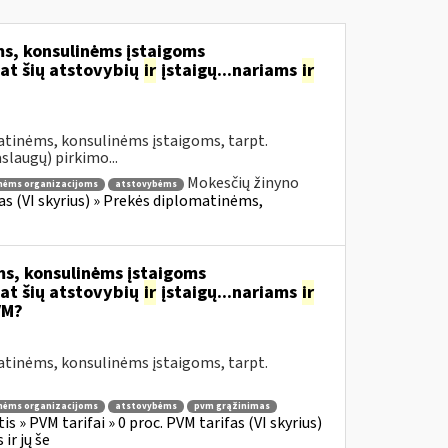
s, konsulinėms įstaigoms
at šių atstovybių
ir
įstaigų...nariams
ir
atinėms, konsulinėms įstaigoms, tarpt.
slaugų) pirkimo...
Mokesčių žinyno
nėms organizacijoms
atstovybėms
fas (VI skyrius) » Prekės diplomatinėms,
s, konsulinėms įstaigoms
at šių atstovybių
ir
įstaigų...nariams
ir
VM?
atinėms, konsulinėms įstaigoms, tarpt.
nėms organizacijoms
atstovybėms
pvm grąžinimas
s » PVM tarifai » 0 proc. PVM tarifas (VI skyrius)
ir jų še