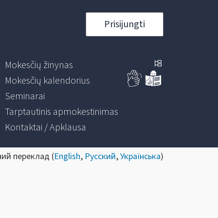
Prisijungti
Mokesčių žinynas
Mokesčių kalendorius
Seminarai
Tarptautinis apmokestinimas
Kontaktai / Apklausa
ний переклад (
English
,
Русский
,
Українська
)