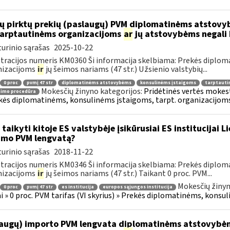
ų pirktų prekių (paslaugų) PVM diplomatinėms atstovy
.tarptautinėms organizacijoms
ar
jų atstovybėms negali 
urinio sąrašas
2025-10-22
tracijos numeris KM0360 Ši informacija skelbiama: Prekės diplom
nizacijoms
ir
jų šeimos nariams (47 str.) Užsienio valstybių...
0 proc
pvmį 47 str
diplomatinėms atstovybėms
konsulinėms įstaigoms
tarptauti
Mokesčių žinyno kategorijos:
Pridėtinės vertės mokesti
nimo procedūra
kės diplomatinėms, konsulinėms įstaigoms, tarpt. organizacijoms 
 taikyti kitoje ES valstybėje įsikūrusiai ES institucijai 
imo PVM lengvatą?
urinio sąrašas
2018-11-22
tracijos numeris KM0346 Ši informacija skelbiama: Prekės diplom
nizacijoms
ir
jų šeimos nariams (47 str.) Taikant 0 proc. PVM...
Mokesčių žinyn
0 proc
pvmį 47 str
es institucija
europos sąjungos institucija
ai » 0 proc. PVM tarifas (VI skyrius) » Prekės diplomatinėms, konsul
augų) importo PVM lengvata diplomatinėms atstovybėm