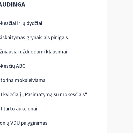
AUDINGA
kesčiai ir jų dydžiai
siskaitymas grynaisiais pinigais
žniausiai užduodami klausimai
kesčių ABC
ktorina moksleiviams
I kviečia į „Pasimatymą su mokesčiais“
I turto aukcionai
onių VDU palyginimas