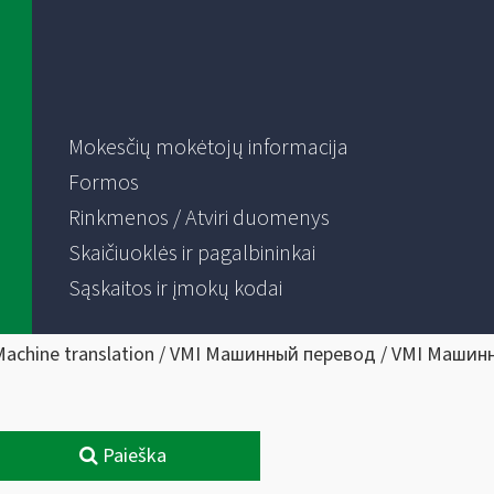
Mokesčių mokėtojų informacija
Formos
Rinkmenos / Atviri duomenys
Skaičiuoklės ir pagalbininkai
Sąskaitos ir įmokų kodai
Machine translation / VMI Машинный перевод / VMI Машин
Paieška