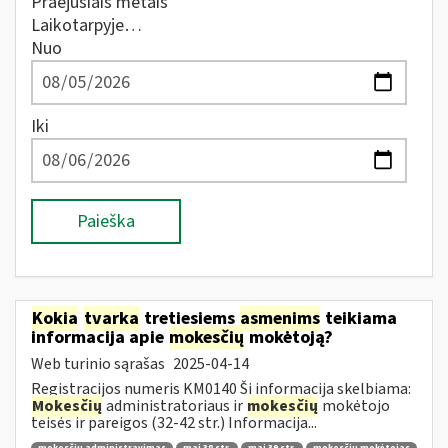
Praėjusiais metais
Laikotarpyje…
Nuo
Iki
Paieška
Kokia
tvarka
tretiesiems
asmenims
teikiama
informacija apie
mokesčių
mokėtoją?
Web turinio sąrašas
2025-04-14
Registracijos numeris KM0140 Ši informacija skelbiama:
Mokesčių
administratoriaus ir
mokesčių
mokėtojo
teisės ir pareigos (32-42 str.) Informacija...