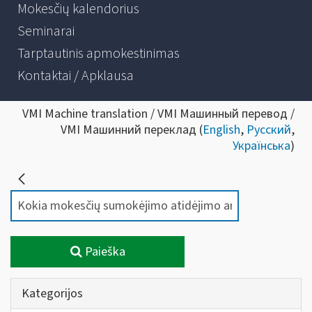
Mokesčių kalendorius
Seminarai
Tarptautinis apmokestinimas
Kontaktai / Apklausa
VMI Machine translation / VMI Машинный перевод /
VMI Машинний переклад (
English
,
Русский
,
Українська
)
Paieška
Kategorijos