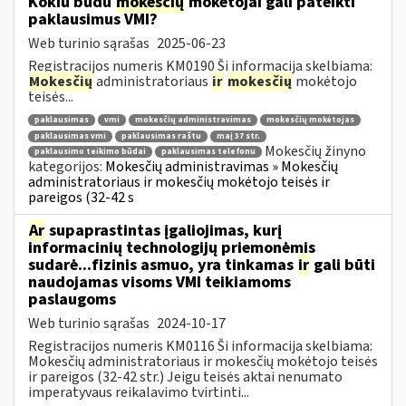
Kokiu būdu
mokesčių
mokėtojai gali pateikti
paklausimus VMI?
Web turinio sąrašas
2025-06-23
Registracijos numeris KM0190 Ši informacija skelbiama:
Mokesčių
administratoriaus
ir
mokesčių
mokėtojo
teisės...
paklausimas
vmi
mokesčių administravimas
mokesčių mokėtojas
paklausimas vmi
paklausimas raštu
maį 37 str.
Mokesčių žinyno
paklausimo teikimo būdai
paklausimas telefonu
kategorijos:
Mokesčių administravimas » Mokesčių
administratoriaus ir mokesčių mokėtojo teisės ir
pareigos (32-42 s
Ar
supaprastintas įgaliojimas, kurį
informacinių technologijų priemonėmis
sudarė...fizinis asmuo, yra tinkamas
ir
gali būti
naudojamas visoms VMI teikiamoms
paslaugoms
Web turinio sąrašas
2024-10-17
Registracijos numeris KM0116 Ši informacija skelbiama:
Mokesčių administratoriaus ir mokesčių mokėtojo teisės
ir pareigos (32-42 str.) Jeigu teisės aktai nenumato
imperatyvaus reikalavimo tvirtinti...