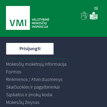
Prisijungti
Mokesčių mokėtojų informacija
Formos
Rinkmenos / Atviri duomenys
Skaičiuoklės ir pagalbininkai
Sąskaitos ir įmokų kodai
Mokesčių žinynas