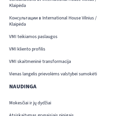
Klaipėda
Консультации в International House Vilnius /
Klaipėda
VMI teikiamos paslaugos
VMI kliento profilis
VMI skaitmeninė transformacija
Vienas langelis prievolėms valstybei sumokėti
NAUDINGA
Mokesčiai ir jų dydžiai
Atsiskaitymas grynaisiais pinigais