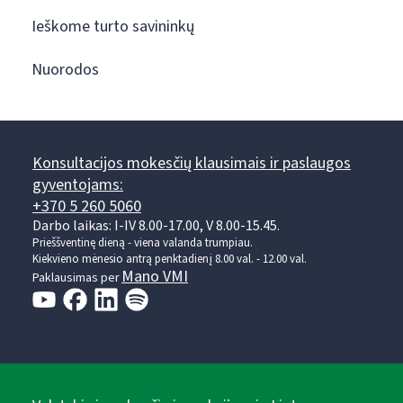
Ieškome turto savininkų
Nuorodos
Konsultacijos mokesčių klausimais ir paslaugos
gyventojams:
+370 5 260 5060
Darbo laikas: I-IV 8.00-17.00, V 8.00-15.45.
Prieššventinę dieną - viena valanda trumpiau.
Kiekvieno mėnesio antrą penktadienį 8.00 val. - 12.00 val.
Mano VMI
Paklausimas per