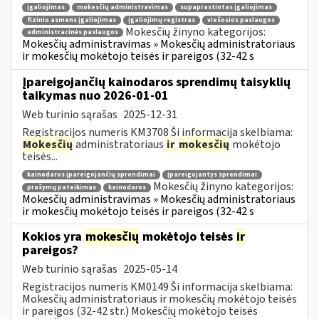
įgaliojimas
mokesčių administravimas
supaprastintas įgaliojimas
fizinio asmens įgaliojimas
įgaliojimų registras
viešosios paslaugos
Mokesčių žinyno kategorijos:
administracinės paslaugos
Mokesčių administravimas » Mokesčių administratoriaus
ir mokesčių mokėtojo teisės ir pareigos (32-42 s
Įpareigojančių kainodaros sprendimų taisyklių
taikymas nuo 2026-01-01
Web turinio sąrašas
2025-12-31
Registracijos numeris KM3708 Ši informacija skelbiama:
Mokesčių
administratoriaus
ir
mokesčių
mokėtojo
teisės...
kainodaros įpareigojančių sprendimai
įpareigojantys sprendimai
Mokesčių žinyno kategorijos:
prašymų pateikimas
kainodaros
Mokesčių administravimas » Mokesčių administratoriaus
ir mokesčių mokėtojo teisės ir pareigos (32-42 s
Kokios yra
mokesčių
mokėtojo teisės
ir
pareigos?
Web turinio sąrašas
2025-05-14
Registracijos numeris KM0149 Ši informacija skelbiama:
Mokesčių administratoriaus ir mokesčių mokėtojo teisės
ir pareigos (32-42 str.) Mokesčių mokėtojo teisės