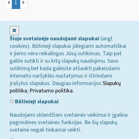
1
Uždaryti
Šioje svetainėje naudojami slapukai
(angl.
cookies). Būtinieji slapukai įdiegiami automatiškai
ir jiems nėra reikalingas Jūsų sutikimas. Taip pat
galite sutikti ir su kitų slapukų naudojimu. Savo
sutikimą bet kada galėsite atšaukti pakeisdami
interneto naršyklės nustatymus ir ištrindami
įrašytus slapukus. Daugiau informacijos
Slapukų
politika
;
Privatumo politika.
Būtinieji slapukai
Naudojami sklandžiam svetainės veikimui ir įgalina
pagrindines svetainės funkcijas. Be šių slapukų
svetainė negali tinkamai veikti.