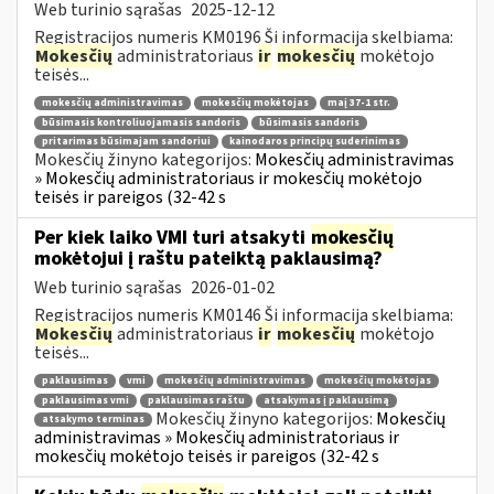
Web turinio sąrašas
2025-12-12
Registracijos numeris KM0196 Ši informacija skelbiama:
Mokesčių
administratoriaus
ir
mokesčių
mokėtojo
teisės...
mokesčių administravimas
mokesčių mokėtojas
maį 37-1 str.
būsimasis kontroliuojamasis sandoris
būsimasis sandoris
pritarimas būsimajam sandoriui
kainodaros principų suderinimas
Mokesčių žinyno kategorijos:
Mokesčių administravimas
» Mokesčių administratoriaus ir mokesčių mokėtojo
teisės ir pareigos (32-42 s
Per kiek laiko VMI turi atsakyti
mokesčių
mokėtojui į raštu pateiktą paklausimą?
Web turinio sąrašas
2026-01-02
Registracijos numeris KM0146 Ši informacija skelbiama:
Mokesčių
administratoriaus
ir
mokesčių
mokėtojo
teisės...
paklausimas
vmi
mokesčių administravimas
mokesčių mokėtojas
paklausimas vmi
paklausimas raštu
atsakymas į paklausimą
Mokesčių žinyno kategorijos:
Mokesčių
atsakymo terminas
administravimas » Mokesčių administratoriaus ir
mokesčių mokėtojo teisės ir pareigos (32-42 s