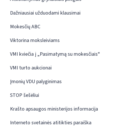
Dažniausiai užduodami klausimai
Mokesčių ABC
Viktorina moksleiviams
VMI kviečia į „Pasimatymą su mokesčiais“
VMI turto aukcionai
Įmonių VDU palyginimas
STOP šešėliui
Krašto apsaugos ministerijos informacija
Interneto svetainės atitikties paraiška