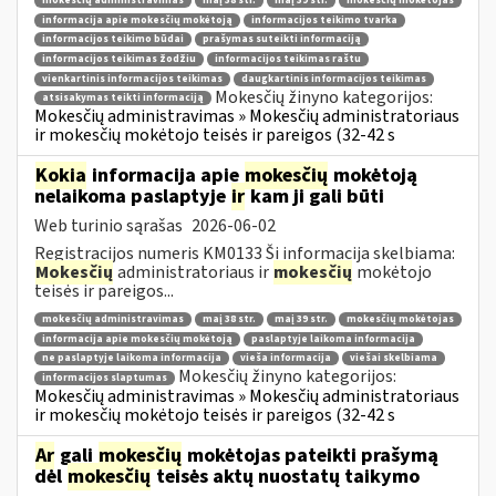
mokesčių administravimas
maį 38 str.
maį 39 str.
mokesčių mokėtojas
informacija apie mokesčių mokėtoją
informacijos teikimo tvarka
informacijos teikimo būdai
prašymas suteikti informaciją
informacijos teikimas žodžiu
informacijos teikimas raštu
vienkartinis informacijos teikimas
daugkartinis informacijos teikimas
Mokesčių žinyno kategorijos:
atsisakymas teikti informaciją
Mokesčių administravimas » Mokesčių administratoriaus
ir mokesčių mokėtojo teisės ir pareigos (32-42 s
Kokia
informacija apie
mokesčių
mokėtoją
nelaikoma paslaptyje
ir
kam ji gali būti
Web turinio sąrašas
2026-06-02
Registracijos numeris KM0133 Ši informacija skelbiama:
Mokesčių
administratoriaus ir
mokesčių
mokėtojo
teisės ir pareigos...
mokesčių administravimas
maį 38 str.
maį 39 str.
mokesčių mokėtojas
informacija apie mokesčių mokėtoją
paslaptyje laikoma informacija
ne paslaptyje laikoma informacija
vieša informacija
viešai skelbiama
Mokesčių žinyno kategorijos:
informacijos slaptumas
Mokesčių administravimas » Mokesčių administratoriaus
ir mokesčių mokėtojo teisės ir pareigos (32-42 s
Ar
gali
mokesčių
mokėtojas pateikti prašymą
dėl
mokesčių
teisės aktų nuostatų taikymo