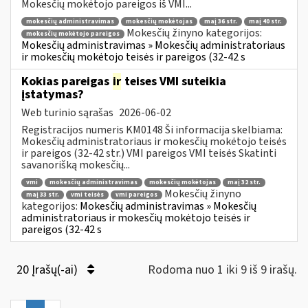
Mokesčių mokėtojo pareigos iš VMI...
mokesčių administravimas
mokesčių mokėtojas
maį 36 str.
maį 40 str.
Mokesčių žinyno kategorijos:
mokesčių mokėtojo pareigos
Mokesčių administravimas » Mokesčių administratoriaus
ir mokesčių mokėtojo teisės ir pareigos (32-42 s
Kokias pareigas
ir
teises VMI suteikia
įstatymas?
Web turinio sąrašas
2026-06-02
Registracijos numeris KM0148 Ši informacija skelbiama:
Mokesčių administratoriaus ir mokesčių mokėtojo teisės
ir pareigos (32-42 str.) VMI pareigos VMI teisės Skatinti
savanorišką mokesčių...
vmi
mokesčių administravimas
mokesčių mokėtojas
maį 32 str.
Mokesčių žinyno
maį 33 str.
vmi teisės
vmi pareigos
kategorijos:
Mokesčių administravimas » Mokesčių
administratoriaus ir mokesčių mokėtojo teisės ir
pareigos (32-42 s
20 Įrašų(-ai)
Rodoma nuo 1 iki 9 iš 9 irašų.