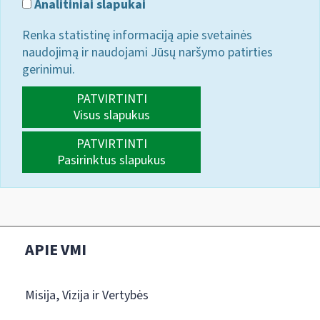
Analitiniai slapukai
Renka statistinę informaciją apie svetainės
naudojimą ir naudojami Jūsų naršymo patirties
gerinimui.
PATVIRTINTI
Visus slapukus
PATVIRTINTI
Pasirinktus slapukus
APIE VMI
Misija, Vizija ir Vertybės