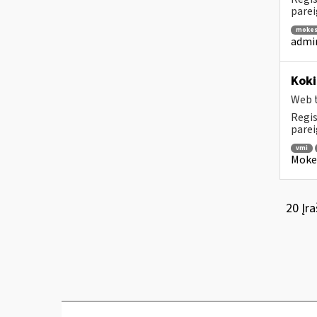
parei
mokes
admin
Koki
Web t
Regis
parei
vmi
Mokes
20 Įra