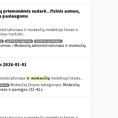
ų priemonėmis sudarė...fizinis asmuo,
s paslaugoms
istratoriaus ir mokesčių mokėtojo teisės ir
mo tvirtinti...
as
įgaliojimų registras
viešosios paslaugos
vimas » Mokesčių administratoriaus ir mokesčių
o 2026-01-01
inistratoriaus
ir
mokesčių
mokėtojo teisės...
Mokesčių žinyno kategorijos:
Mokesčių
odaros
sės ir pareigos (32-42 s
istratoriaus ir mokesčių mokėtojo teisės ir