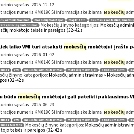
urinio sąrašas
2025-12-12
tracijos numeris KM0196 Ši informacija skelbiama:
Mokesčių
adm
čių administravimas
mokesčių mokėtojas
maį 37-1 str.
būsimasis kontroliuojamasis s
Mokesčių žinyno kategorijos:
Mokesčių adminis
aros principų suderinimas
čių mokėtojo teisės ir pareigos (32-42 s
kiek laiko VMI turi atsakyti
mokesčių
mokėtojui į raštu 
urinio sąrašas
2026-01-02
tracijos numeris KM0146 Ši informacija skelbiama:
Mokesčių
adm
usimas
vmi
mokesčių administravimas
mokesčių mokėtojas
paklausimas vmi
pa
čių žinyno kategorijos:
Mokesčių administravimas » Mokesčių admi
gos (32-42 s
iu būdu
mokesčių
mokėtojai gali pateikti paklausimus V
urinio sąrašas
2025-06-23
tracijos numeris KM0190 Ši informacija skelbiama:
Mokesčių
adm
usimas
vmi
mokesčių administravimas
mokesčių mokėtojas
paklausimas vmi
pa
Mokesčių žinyno kategorijos:
Mokesčių administravim
usimas telefonu
ojo teisės ir pareigos (32-42 s