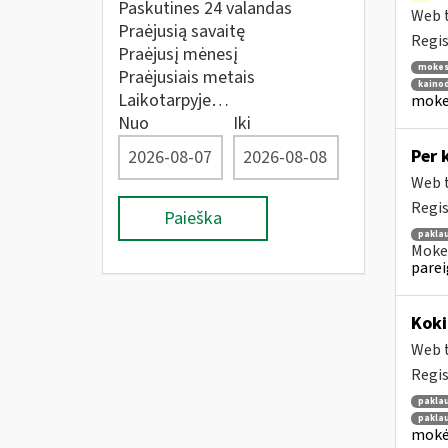
Paskutines 24 valandas
Web t
Praėjusią savaitę
Regis
Praėjusį mėnesį
mokes
Praėjusiais metais
kainod
Laikotarpyje…
mokes
Nuo
Iki
Per 
Web t
Regis
Paieška
pakla
Mokes
parei
Kok
Web t
Regis
pakla
pakla
mokėt