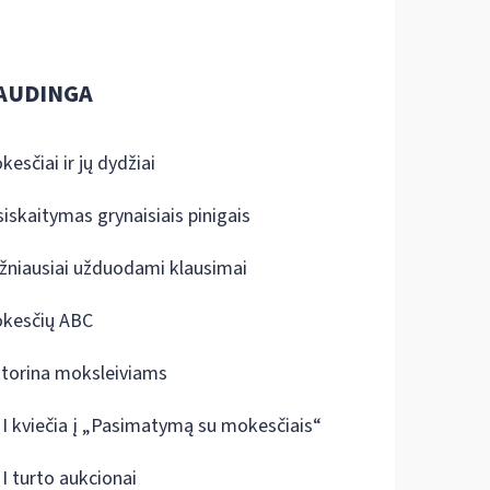
AUDINGA
kesčiai ir jų dydžiai
siskaitymas grynaisiais pinigais
žniausiai užduodami klausimai
kesčių ABC
ktorina moksleiviams
I kviečia į „Pasimatymą su mokesčiais“
I turto aukcionai