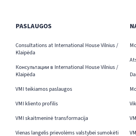
PASLAUGOS
N
Consultations at International House Vilnius /
Mo
Klaipėda
At
Консультации в International House Vilnius /
Klaipėda
Da
VMI teikiamos paslaugos
Mo
VMI kliento profilis
Vi
VMI skaitmeninė transformacija
VM
Vienas langelis prievolėms valstybei sumokėti
VM