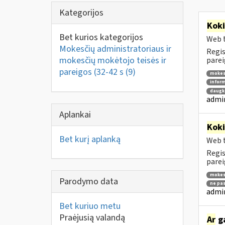
Kategorijos
Kok
Bet kurios kategorijos
Web t
Mokesčių administratoriaus ir
Regis
mokesčių mokėtojo teisės ir
parei
pareigos (32-42 s
(9)
mokes
inform
daugka
admin
Aplankai
Kok
Bet kurį aplanką
Web t
Regis
parei
mokes
Parodymo data
ne pas
admin
Bet kuriuo metu
Praėjusią valandą
Ar
g