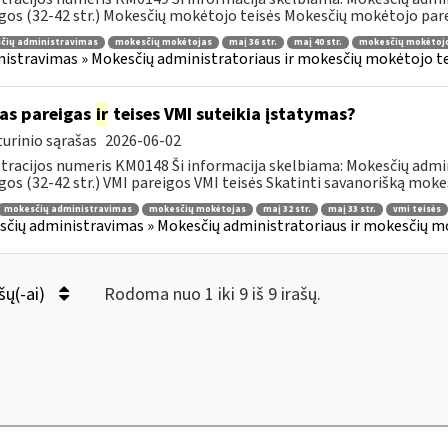
gos (32-42 str.) Mokesčių mokėtojo teisės Mokesčių mokėtojo parei
čių administravimas
mokesčių mokėtojas
maį 36 str.
maį 40 str.
mokesčių mokėtojo
istravimas » Mokesčių administratoriaus ir mokesčių mokėtojo tei
as pareigas
ir
teises VMI suteikia įstatymas?
urinio sąrašas
2026-06-02
tracijos numeris KM0148 Ši informacija skelbiama: Mokesčių admin
gos (32-42 str.) VMI pareigos VMI teisės Skatinti savanorišką mokes
mokesčių administravimas
mokesčių mokėtojas
maį 32 str.
maį 33 str.
vmi teisės
čių administravimas » Mokesčių administratoriaus ir mokesčių mok
šų(-ai)
Rodoma nuo 1 iki 9 iš 9 irašų.