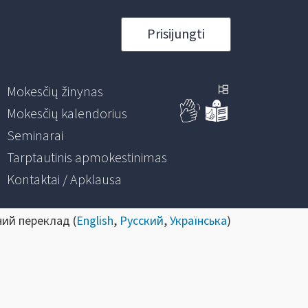
Prisijungti
Mokesčių žinynas
Mokesčių kalendorius
Seminarai
Tarptautinis apmokestinimas
Kontaktai / Apklausa
ний переклад (
English
,
Русский
,
Українська
)