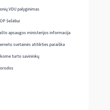
onių VDU palyginimas
OP šešėliui
ašto apsaugos ministerijos informacija
terneto svetainės atitikties paraiška
škome turto savininkų
orodos