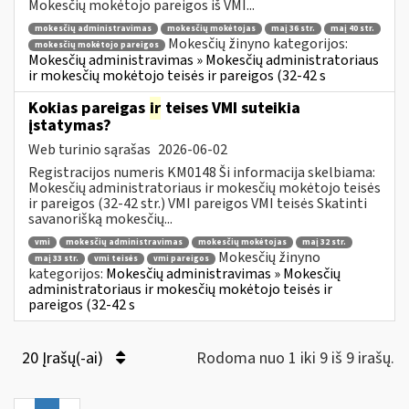
Mokesčių mokėtojo pareigos iš VMI...
mokesčių administravimas
mokesčių mokėtojas
maį 36 str.
maį 40 str.
Mokesčių žinyno kategorijos:
mokesčių mokėtojo pareigos
Mokesčių administravimas » Mokesčių administratoriaus
ir mokesčių mokėtojo teisės ir pareigos (32-42 s
Kokias pareigas
ir
teises VMI suteikia
įstatymas?
Web turinio sąrašas
2026-06-02
Registracijos numeris KM0148 Ši informacija skelbiama:
Mokesčių administratoriaus ir mokesčių mokėtojo teisės
ir pareigos (32-42 str.) VMI pareigos VMI teisės Skatinti
savanorišką mokesčių...
vmi
mokesčių administravimas
mokesčių mokėtojas
maį 32 str.
Mokesčių žinyno
maį 33 str.
vmi teisės
vmi pareigos
kategorijos:
Mokesčių administravimas » Mokesčių
administratoriaus ir mokesčių mokėtojo teisės ir
pareigos (32-42 s
20 Įrašų(-ai)
Rodoma nuo 1 iki 9 iš 9 irašų.