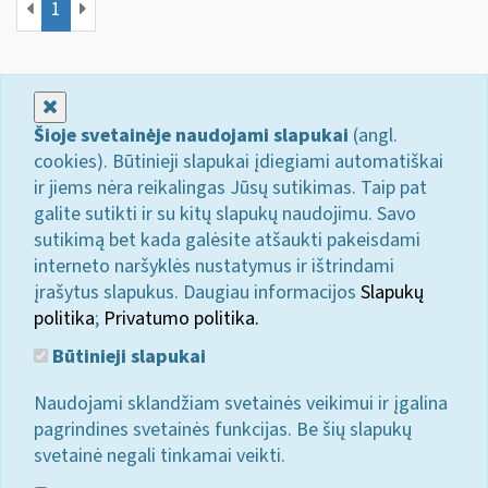
1
Uždaryti
Šioje svetainėje naudojami slapukai
(angl.
cookies). Būtinieji slapukai įdiegiami automatiškai
ir jiems nėra reikalingas Jūsų sutikimas. Taip pat
galite sutikti ir su kitų slapukų naudojimu. Savo
sutikimą bet kada galėsite atšaukti pakeisdami
interneto naršyklės nustatymus ir ištrindami
įrašytus slapukus. Daugiau informacijos
Slapukų
politika
;
Privatumo politika.
Būtinieji slapukai
Naudojami sklandžiam svetainės veikimui ir įgalina
pagrindines svetainės funkcijas. Be šių slapukų
svetainė negali tinkamai veikti.