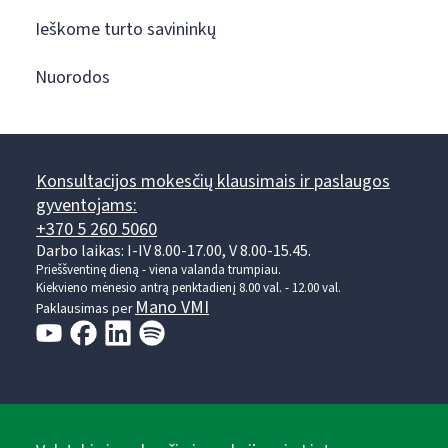
Ieškome turto savininkų
Nuorodos
Konsultacijos mokesčių klausimais ir paslaugos
gyventojams:
+370 5 260 5060
Darbo laikas: I-IV 8.00-17.00, V 8.00-15.45.
Prieššventinę dieną - viena valanda trumpiau.
Kiekvieno mėnesio antrą penktadienį 8.00 val. - 12.00 val.
Mano VMI
Paklausimas per