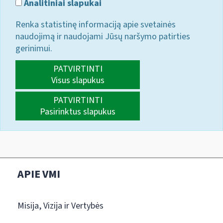
Analitiniai slapukai
Renka statistinę informaciją apie svetainės
naudojimą ir naudojami Jūsų naršymo patirties
gerinimui.
PATVIRTINTI
Visus slapukus
PATVIRTINTI
Pasirinktus slapukus
APIE VMI
Misija, Vizija ir Vertybės