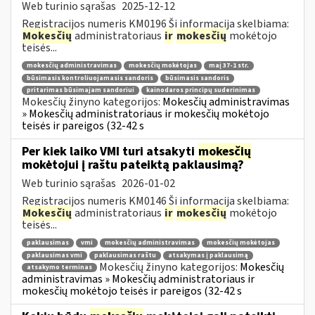
Web turinio sąrašas
2025-12-12
Registracijos numeris KM0196 Ši informacija skelbiama:
Mokesčių
administratoriaus
ir
mokesčių
mokėtojo
teisės...
mokesčių administravimas
mokesčių mokėtojas
maį 37-1 str.
būsimasis kontroliuojamasis sandoris
būsimasis sandoris
pritarimas būsimajam sandoriui
kainodaros principų suderinimas
Mokesčių žinyno kategorijos:
Mokesčių administravimas
» Mokesčių administratoriaus ir mokesčių mokėtojo
teisės ir pareigos (32-42 s
Per kiek laiko VMI turi atsakyti
mokesčių
mokėtojui į raštu pateiktą paklausimą?
Web turinio sąrašas
2026-01-02
Registracijos numeris KM0146 Ši informacija skelbiama:
Mokesčių
administratoriaus
ir
mokesčių
mokėtojo
teisės...
paklausimas
vmi
mokesčių administravimas
mokesčių mokėtojas
paklausimas vmi
paklausimas raštu
atsakymas į paklausimą
Mokesčių žinyno kategorijos:
Mokesčių
atsakymo terminas
administravimas » Mokesčių administratoriaus ir
mokesčių mokėtojo teisės ir pareigos (32-42 s