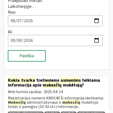
Praėjusiais metais
Laikotarpyje…
Nuo
Iki
Paieška
Kokia
tvarka
tretiesiems
asmenims
teikiama
informacija apie
mokesčių
mokėtoją?
Web turinio sąrašas
2025-04-14
Registracijos numeris KM0140 Ši informacija skelbiama:
Mokesčių
administratoriaus ir
mokesčių
mokėtojo
teisės ir pareigos (32-42 str.) Informacija...