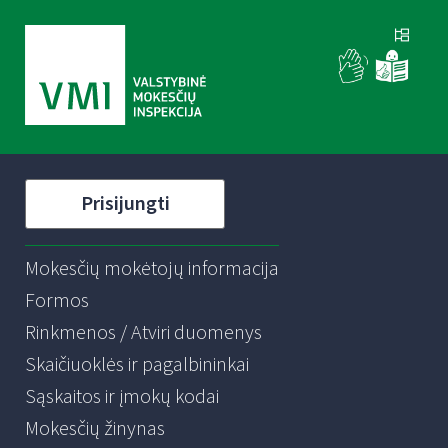
Prisijungti
Mokesčių mokėtojų informacija
Formos
Rinkmenos / Atviri duomenys
Skaičiuoklės ir pagalbininkai
Sąskaitos ir įmokų kodai
Mokesčių žinynas