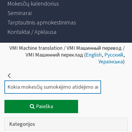
Mokesčių kalendorius
Seminarai
Tarptautinis apmokestinimas
Kontaktai / Apklausa
VMI Machine translation / VMI Машинный перевод /
VMI Машинний переклад (
English
,
Русский
,
Українська
)
Paieška
Kategorijos