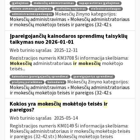
įgaliojimas
mokesčių administravimas
supaprastintas įgaliojimas
fizinio asmens įgaliojimas
įgaliojimų registras
viešosios paslaugos
Mokesčių žinyno kategorijos:
administracinės paslaugos
Mokesčių administravimas » Mokesčių administratoriaus
ir mokesčių mokėtojo teisės ir pareigos (32-42 s
Įpareigojančių kainodaros sprendimų taisyklių
taikymas nuo 2026-01-01
Web turinio sąrašas
2025-12-31
Registracijos numeris KM3708 Ši informacija skelbiama:
Mokesčių
administratoriaus
ir
mokesčių
mokėtojo
teisės...
kainodaros įpareigojančių sprendimai
įpareigojantys sprendimai
Mokesčių žinyno kategorijos:
prašymų pateikimas
kainodaros
Mokesčių administravimas » Mokesčių administratoriaus
ir mokesčių mokėtojo teisės ir pareigos (32-42 s
Kokios yra
mokesčių
mokėtojo teisės
ir
pareigos?
Web turinio sąrašas
2025-05-14
Registracijos numeris KM0149 Ši informacija skelbiama:
Mokesčių administratoriaus ir mokesčių mokėtojo teisės
ir pareigos (32-42 str.) Mokesčių mokėtojo teisės