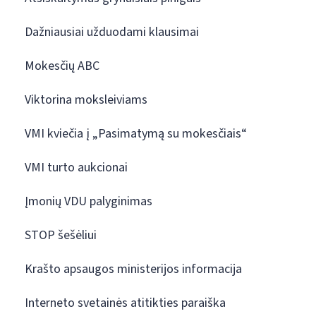
Dažniausiai užduodami klausimai
Mokesčių ABC
Viktorina moksleiviams
VMI kviečia į „Pasimatymą su mokesčiais“
VMI turto aukcionai
Įmonių VDU palyginimas
STOP šešėliui
Krašto apsaugos ministerijos informacija
Interneto svetainės atitikties paraiška