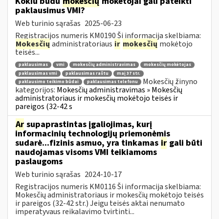
Kokiu būdu
mokesčių
mokėtojai gali pateikti
paklausimus VMI?
Web turinio sąrašas
2025-06-23
Registracijos numeris KM0190 Ši informacija skelbiama:
Mokesčių
administratoriaus
ir
mokesčių
mokėtojo
teisės...
paklausimas
vmi
mokesčių administravimas
mokesčių mokėtojas
paklausimas vmi
paklausimas raštu
maį 37 str.
Mokesčių žinyno
paklausimo teikimo būdai
paklausimas telefonu
kategorijos:
Mokesčių administravimas » Mokesčių
administratoriaus ir mokesčių mokėtojo teisės ir
pareigos (32-42 s
Ar
supaprastintas įgaliojimas, kurį
informacinių technologijų priemonėmis
sudarė...fizinis asmuo, yra tinkamas
ir
gali būti
naudojamas visoms VMI teikiamoms
paslaugoms
Web turinio sąrašas
2024-10-17
Registracijos numeris KM0116 Ši informacija skelbiama:
Mokesčių administratoriaus ir mokesčių mokėtojo teisės
ir pareigos (32-42 str.) Jeigu teisės aktai nenumato
imperatyvaus reikalavimo tvirtinti...