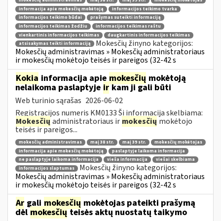
mokesčių administravimas
maį 38 str.
maį 39 str.
mokesčių mokėtojas
informacija apie mokesčių mokėtoją
informacijos teikimo tvarka
informacijos teikimo būdai
prašymas suteikti informaciją
informacijos teikimas žodžiu
informacijos teikimas raštu
vienkartinis informacijos teikimas
daugkartinis informacijos teikimas
Mokesčių žinyno kategorijos:
atsisakymas teikti informaciją
Mokesčių administravimas » Mokesčių administratoriaus
ir mokesčių mokėtojo teisės ir pareigos (32-42 s
Kokia
informacija apie
mokesčių
mokėtoją
nelaikoma paslaptyje
ir
kam ji gali būti
Web turinio sąrašas
2026-06-02
Registracijos numeris KM0133 Ši informacija skelbiama:
Mokesčių
administratoriaus ir
mokesčių
mokėtojo
teisės ir pareigos...
mokesčių administravimas
maį 38 str.
maį 39 str.
mokesčių mokėtojas
informacija apie mokesčių mokėtoją
paslaptyje laikoma informacija
ne paslaptyje laikoma informacija
vieša informacija
viešai skelbiama
Mokesčių žinyno kategorijos:
informacijos slaptumas
Mokesčių administravimas » Mokesčių administratoriaus
ir mokesčių mokėtojo teisės ir pareigos (32-42 s
Ar
gali
mokesčių
mokėtojas pateikti prašymą
dėl
mokesčių
teisės aktų nuostatų taikymo