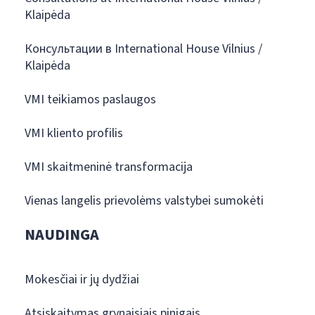
Klaipėda
Консультации в International House Vilnius /
Klaipėda
VMI teikiamos paslaugos
VMI kliento profilis
VMI skaitmeninė transformacija
Vienas langelis prievolėms valstybei sumokėti
NAUDINGA
Mokesčiai ir jų dydžiai
Atsiskaitymas grynaisiais pinigais