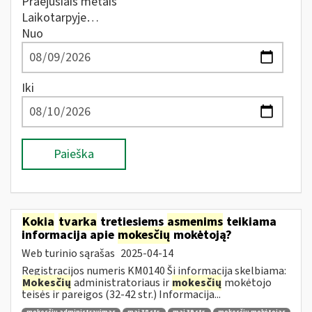
Praėjusiais metais
Laikotarpyje…
Nuo
Iki
Paieška
Kokia
tvarka
tretiesiems
asmenims
teikiama
informacija apie
mokesčių
mokėtoją?
Web turinio sąrašas
2025-04-14
Registracijos numeris KM0140 Ši informacija skelbiama:
Mokesčių
administratoriaus ir
mokesčių
mokėtojo
teisės ir pareigos (32-42 str.) Informacija...