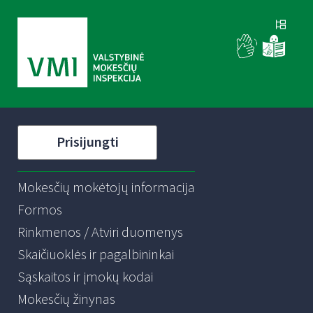
Prisijungti
Mokesčių mokėtojų informacija
Formos
Rinkmenos / Atviri duomenys
Skaičiuoklės ir pagalbininkai
Sąskaitos ir įmokų kodai
Mokesčių žinynas