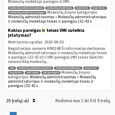
Mokesčių mokėtojo pareigos iš VMI...
mokesčių administravimas
mokesčių mokėtojas
maį 36 str.
maį 40 str.
Mokesčių žinyno kategorijos:
mokesčių mokėtojo pareigos
Mokesčių administravimas » Mokesčių administratoriaus
ir mokesčių mokėtojo teisės ir pareigos (32-42 s
Kokias pareigas
ir
teises VMI suteikia
įstatymas?
Web turinio sąrašas
2026-06-02
Registracijos numeris KM0148 Ši informacija skelbiama:
Mokesčių administratoriaus ir mokesčių mokėtojo teisės
ir pareigos (32-42 str.) VMI pareigos VMI teisės Skatinti
savanorišką mokesčių...
vmi
mokesčių administravimas
mokesčių mokėtojas
maį 32 str.
Mokesčių žinyno
maį 33 str.
vmi teisės
vmi pareigos
kategorijos:
Mokesčių administravimas » Mokesčių
administratoriaus ir mokesčių mokėtojo teisės ir
pareigos (32-42 s
20 Įrašų(-ai)
Rodoma nuo 1 iki 9 iš 9 irašų.