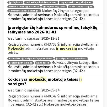
įgaliojimas
mokesčių administravimas
supaprastintas įgaliojimas
fizinio asmens įgaliojimas
įgaliojimų registras
viešosios paslaugos
Mokesčių žinyno kategorijos:
administracinės paslaugos
Mokesčių administravimas » Mokesčių administratoriaus
ir mokesčių mokėtojo teisės ir pareigos (32-42 s
Įpareigojančių kainodaros sprendimų taisyklių
taikymas nuo 2026-01-01
Web turinio sąrašas
2025-12-31
Registracijos numeris KM3708 Ši informacija skelbiama:
Mokesčių
administratoriaus
ir
mokesčių
mokėtojo
teisės...
kainodaros įpareigojančių sprendimai
įpareigojantys sprendimai
Mokesčių žinyno kategorijos:
prašymų pateikimas
kainodaros
Mokesčių administravimas » Mokesčių administratoriaus
ir mokesčių mokėtojo teisės ir pareigos (32-42 s
Kokios yra
mokesčių
mokėtojo teisės
ir
pareigos?
Web turinio sąrašas
2025-05-14
Registracijos numeris KM0149 Ši informacija skelbiama:
Mokesčių administratoriaus ir mokesčių mokėtojo teisės
ir pareigos (32-42 str.) Mokesčių mokėtojo teisės