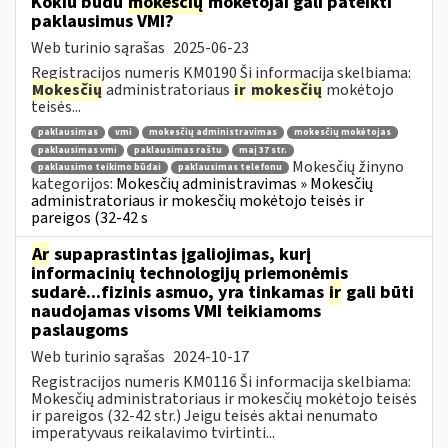
Kokiu būdu
mokesčių
mokėtojai gali pateikti
paklausimus VMI?
Web turinio sąrašas
2025-06-23
Registracijos numeris KM0190 Ši informacija skelbiama:
Mokesčių
administratoriaus
ir
mokesčių
mokėtojo
teisės...
paklausimas
vmi
mokesčių administravimas
mokesčių mokėtojas
paklausimas vmi
paklausimas raštu
maį 37 str.
Mokesčių žinyno
paklausimo teikimo būdai
paklausimas telefonu
kategorijos:
Mokesčių administravimas » Mokesčių
administratoriaus ir mokesčių mokėtojo teisės ir
pareigos (32-42 s
Ar
supaprastintas įgaliojimas, kurį
informacinių technologijų priemonėmis
sudarė...fizinis asmuo, yra tinkamas
ir
gali būti
naudojamas visoms VMI teikiamoms
paslaugoms
Web turinio sąrašas
2024-10-17
Registracijos numeris KM0116 Ši informacija skelbiama:
Mokesčių administratoriaus ir mokesčių mokėtojo teisės
ir pareigos (32-42 str.) Jeigu teisės aktai nenumato
imperatyvaus reikalavimo tvirtinti...