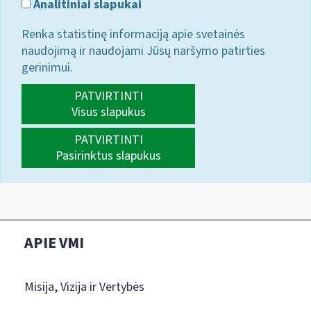
Analitiniai slapukai
Renka statistinę informaciją apie svetainės
naudojimą ir naudojami Jūsų naršymo patirties
gerinimui.
PATVIRTINTI
Visus slapukus
PATVIRTINTI
Pasirinktus slapukus
APIE VMI
Misija, Vizija ir Vertybės