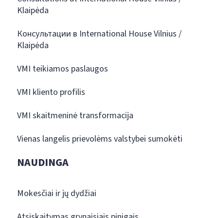
Klaipėda
Консультации в International House Vilnius /
Klaipėda
VMI teikiamos paslaugos
VMI kliento profilis
VMI skaitmeninė transformacija
Vienas langelis prievolėms valstybei sumokėti
NAUDINGA
Mokesčiai ir jų dydžiai
Atsiskaitymas grynaisiais pinigais