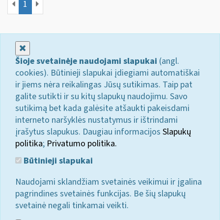
1
Uždaryti
Šioje svetainėje naudojami slapukai
(angl.
cookies). Būtinieji slapukai įdiegiami automatiškai
ir jiems nėra reikalingas Jūsų sutikimas. Taip pat
galite sutikti ir su kitų slapukų naudojimu. Savo
sutikimą bet kada galėsite atšaukti pakeisdami
interneto naršyklės nustatymus ir ištrindami
įrašytus slapukus. Daugiau informacijos
Slapukų
politika
;
Privatumo politika.
Būtinieji slapukai
Naudojami sklandžiam svetainės veikimui ir įgalina
pagrindines svetainės funkcijas. Be šių slapukų
svetainė negali tinkamai veikti.