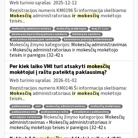
Web turinio sąrašas
2025-12-12
Registracijos numeris KM0196 Ši informacija skelbiama:
Mokesčių
administratoriaus
ir
mokesčių
mokėtojo
teisės...
mokesčių administravimas
mokesčių mokėtojas
maį 37-1 str.
būsimasis kontroliuojamasis sandoris
būsimasis sandoris
pritarimas būsimajam sandoriui
kainodaros principų suderinimas
Mokesčių žinyno kategorijos:
Mokesčių administravimas
» Mokesčių administratoriaus ir mokesčių mokėtojo
teisės ir pareigos (32-42 s
Per kiek laiko VMI turi atsakyti
mokesčių
mokėtojui į raštu pateiktą paklausimą?
Web turinio sąrašas
2026-01-02
Registracijos numeris KM0146 Ši informacija skelbiama:
Mokesčių
administratoriaus
ir
mokesčių
mokėtojo
teisės...
paklausimas
vmi
mokesčių administravimas
mokesčių mokėtojas
paklausimas vmi
paklausimas raštu
atsakymas į paklausimą
Mokesčių žinyno kategorijos:
Mokesčių
atsakymo terminas
administravimas » Mokesčių administratoriaus ir
mokesčių mokėtojo teisės ir pareigos (32-42 s