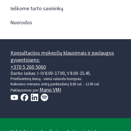
Ieškome turto savininkų
Nuorodos
Konsultacijos mokesčių klausimais ir paslaugos
gyventojams:
+370 5 260 5060
Darbo laikas: I-IV 8.00-17.00, V 8.00-15.45.
Prieššventinę dieną - viena valanda trumpiau.
Kiekvieno mėnesio antrą penktadienį 8.00 val. - 12.00 val.
Mano VMI
Paklausimas per