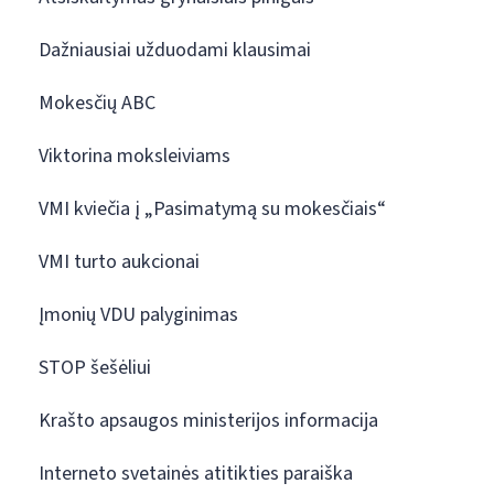
Dažniausiai užduodami klausimai
Mokesčių ABC
Viktorina moksleiviams
VMI kviečia į „Pasimatymą su mokesčiais“
VMI turto aukcionai
Įmonių VDU palyginimas
STOP šešėliui
Krašto apsaugos ministerijos informacija
Interneto svetainės atitikties paraiška