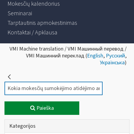
Mokesčių kalendorius
Seminarai
Tarptautinis apmokestinimas
Kontaktai / Apklausa
VMI Machine translation / VMI Машинный перевод /
VMI Машинний переклад (
English
,
Русский
,
Українська
)
Paieška
Kategorijos