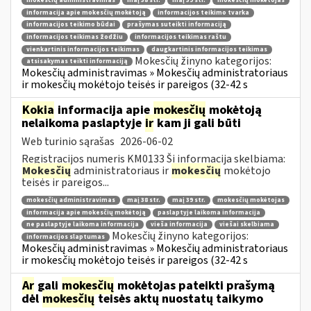
mokesčių administravimas
maį 38 str.
maį 39 str.
mokesčių mokėtojas
informacija apie mokesčių mokėtoją
informacijos teikimo tvarka
informacijos teikimo būdai
prašymas suteikti informaciją
informacijos teikimas žodžiu
informacijos teikimas raštu
vienkartinis informacijos teikimas
daugkartinis informacijos teikimas
Mokesčių žinyno kategorijos:
atsisakymas teikti informaciją
Mokesčių administravimas » Mokesčių administratoriaus
ir mokesčių mokėtojo teisės ir pareigos (32-42 s
Kokia
informacija apie
mokesčių
mokėtoją
nelaikoma paslaptyje
ir
kam ji gali būti
Web turinio sąrašas
2026-06-02
Registracijos numeris KM0133 Ši informacija skelbiama:
Mokesčių
administratoriaus ir
mokesčių
mokėtojo
teisės ir pareigos...
mokesčių administravimas
maį 38 str.
maį 39 str.
mokesčių mokėtojas
informacija apie mokesčių mokėtoją
paslaptyje laikoma informacija
ne paslaptyje laikoma informacija
vieša informacija
viešai skelbiama
Mokesčių žinyno kategorijos:
informacijos slaptumas
Mokesčių administravimas » Mokesčių administratoriaus
ir mokesčių mokėtojo teisės ir pareigos (32-42 s
Ar
gali
mokesčių
mokėtojas pateikti prašymą
dėl
mokesčių
teisės aktų nuostatų taikymo