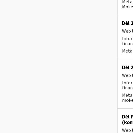
Metai
Mokes
Dėl 
Web t
Infor
finan
Metai
Dėl 
Web t
Infor
finan
Metai
moke
Dėl 
(kom
Web t