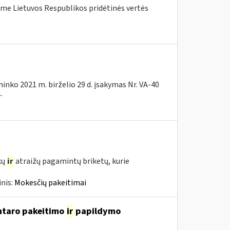
me Lietuvos Respublikos pridėtinės vertės
ninko 2021 m. birželio 29 d. įsakymas Nr. VA-40
.
kų
ir
atraižų pagamintų briketų, kurie
nis:
Mokesčių pakeitimai
entaro pakeitimo
ir
papildymo