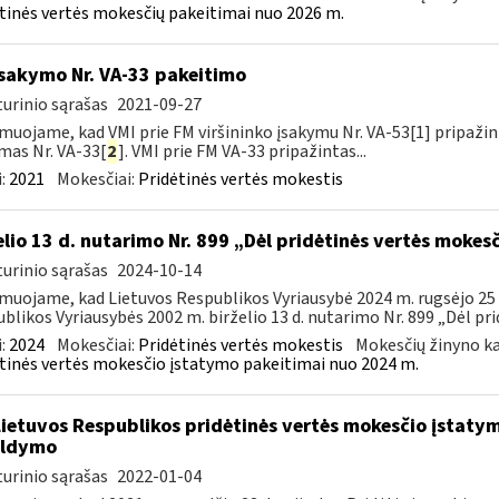
tinės vertės mokesčių pakeitimai nuo 2026 m.
įsakymo Nr. VA-33 pakeitimo
urinio sąrašas
2021-09-27
muojame, kad VMI prie FM viršininko įsakymu Nr. VA-53[1] pripažint
mas Nr. VA-33[
2
]. VMI prie FM VA-33 pripažintas...
:
2021
Mokesčiai:
Pridėtinės vertės mokestis
elio 13 d. nutarimo Nr. 899 „Dėl pridėtinės vertės mokes
urinio sąrašas
2024-10-14
muojame, kad Lietuvos Respublikos Vyriausybė 2024 m. rugsėjo 25 d
blikos Vyriausybės 2002 m. birželio 13 d. nutarimo Nr. 899 „Dėl prid
:
2024
Mokesčiai:
Pridėtinės vertės mokestis
Mokesčių žinyno ka
tinės vertės mokesčio įstatymo pakeitimai nuo 2024 m.
Lietuvos Respublikos pridėtinės vertės mokesčio įstaty
ildymo
urinio sąrašas
2022-01-04