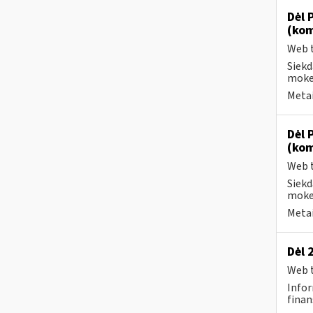
Dėl 
(kom
Web t
Siekd
mokes
Metai
Dėl 
(kom
Web t
Siekd
mokes
Metai
Dėl 
Web t
Infor
finan