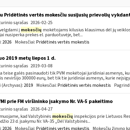
su Pridėtinės vertės mokesčiu susijusių prievolių vykda
urinio sąrašas
2026-02-25
velgdami į
mokesčių
mokėtojams kilusius klausimus dėl jų veiklo
jai nusiperka prekes el. parduotuvėje, bet...
:
2026
Mokesčiai:
Pridėtinės vertės mokestis
o 2019 metų liepos 1 d.
urinio sąrašas
2019-03-08
ia teise galės pasinaudoti tik PVM mokėtojai juridiniai asmenys, k
s neviršijo 300000 eurų, bet tik tie juridiniai asmenys, kurie neįsigyj
 (Archyvas):
2019
Mokesčiai:
Pridėtinės vertės mokestis
Pagrindi
VMI prie FM viršininko įsakymo Nr. VA-5 pakeitimo
urinio sąrašas
2026-04-27
muojame, kad Valstybinės
mokesčių
inspekcijos prie Lietuvos Re
džio 23 d. įsakymu Nr. VA-35 „Dėl Valstybinės...
:
2026
Mokesčiai:
Pridėtinės vertės mokestis
Mokesčių žinyno ka