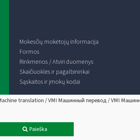
Mokesčių mokėtojų informacija
Formos
Rinkmenos / Atviri duomenys
Skaičiuoklės ir pagalbininkai
Sąskaitos ir įmokų kodai
Machine translation / VMI Машинный перевод / VMI Машин
Paieška