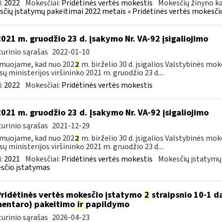
:
2022
Mokesčiai:
Pridėtinės vertės mokestis
Mokesčių žinyno ka
čių įstatymų pakeitimai 2022 metais » Pridėtinės vertės mokesči
2021 m. gruodžio 23 d. įsakymo Nr. VA-92 įsigaliojimo
urinio sąrašas
2022-01-10
muojame, kad nuo 202
2
m. birželio 30 d. įsigalios Valstybinės mo
sų ministerijos viršininko 2021 m. gruodžio 23 d....
:
2022
Mokesčiai:
Pridėtinės vertės mokestis
2021 m. gruodžio 23 d. Įsakymo Nr. VA-92 įsigaliojimo
urinio sąrašas
2021-12-29
muojame, kad nuo 202
2
m. birželio 30 d. įsigalios Valstybinės mo
sų ministerijos viršininko 2021 m. gruodžio 23 d....
:
2021
Mokesčiai:
Pridėtinės vertės mokestis
Mokesčių įstatymų
sčio įstatymas
Pridėtinės vertės mokesčio įstatymo
2
straipsnio 10-1 da
entaro) pakeitimo
ir
papildymo
urinio sąrašas
2026-04-23