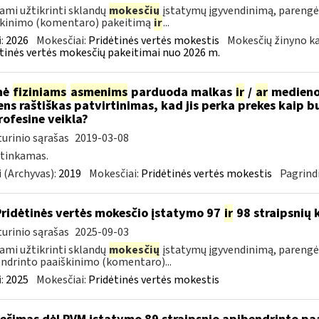
ami užtikrinti sklandų
mokesčių
įstatymų įgyvendinimą, parengė
škinimo (komentaro) pakeitimą
ir
...
:
2026
Mokesčiai:
Pridėtinės vertės mokestis
Mokesčių žinyno ka
tinės vertės mokesčių pakeitimai nuo 2026 m.
nė
fiziniams
asmenims
parduoda malkas
ir
/
ar
medienos
ns raštiškas patvirtinimas, kad jis perka prekes kaip bu
ofesine veikla?
urinio sąrašas
2019-03-08
 tinkamas.
 (Archyvas):
2019
Mokesčiai:
Pridėtinės vertės mokestis
Pagrindi
Pridėtinės vertės mokesčio įstatymo 97
ir
98 straipsnių
urinio sąrašas
2025-09-03
ami užtikrinti sklandų
mokesčių
įstatymų įgyvendinimą, pareng
ndrinto paaiškinimo (komentaro)...
:
2025
Mokesčiai:
Pridėtinės vertės mokestis