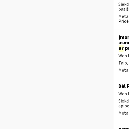
Siekd
paai
Metai
Pridė
Įmo
asme
ar
pr
Web t
Taip,
Metai
Dėl 
Web t
Siekd
apibe
Metai