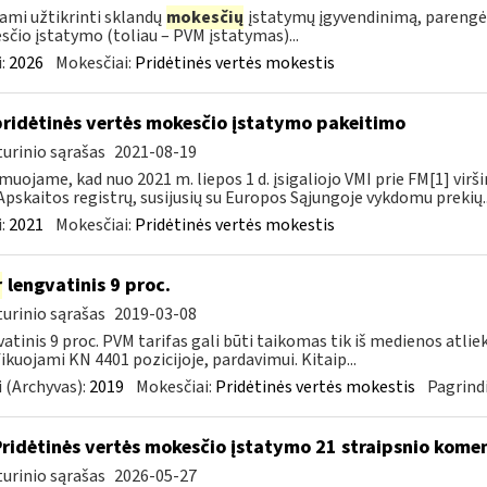
ami užtikrinti sklandų
mokesčių
įstatymų įgyvendinimą, parengė
čio įstatymo (toliau – PVM įstatymas)...
:
2026
Mokesčiai:
Pridėtinės vertės mokestis
pridėtinės vertės mokesčio įstatymo pakeitimo
urinio sąrašas
2021-08-19
muojame, kad nuo 2021 m. liepos 1 d. įsigaliojo VMI prie FM[1] virši
Apskaitos registrų, susijusių su Europos Sąjungoje vykdomu prekių..
:
2021
Mokesčiai:
Pridėtinės vertės mokestis
r
lengvatinis 9 proc.
urinio sąrašas
2019-03-08
atinis 9 proc. PVM tarifas gali būti taikomas tik iš medienos atlie
fikuojami KN 4401 pozicijoje, pardavimui. Kitaip...
 (Archyvas):
2019
Mokesčiai:
Pridėtinės vertės mokestis
Pagrindi
Pridėtinės vertės mokesčio įstatymo 21 straipsnio kom
urinio sąrašas
2026-05-27