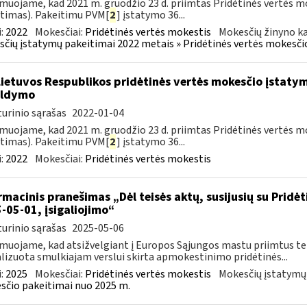
muojame, kad 2021 m. gruodžio 23 d. priimtas Pridėtinės vertės m
timas). Pakeitimu PVM[
2
] įstatymo 36...
:
2022
Mokesčiai:
Pridėtinės vertės mokestis
Mokesčių žinyno ka
čių įstatymų pakeitimai 2022 metais » Pridėtinės vertės mokesči
Lietuvos Respublikos pridėtinės vertės mokesčio įstaty
ildymo
urinio sąrašas
2022-01-04
muojame, kad 2021 m. gruodžio 23 d. priimtas Pridėtinės vertės m
timas). Pakeitimu PVM[
2
] įstatymo 36...
:
2022
Mokesčiai:
Pridėtinės vertės mokestis
rmacinis pranešimas „Dėl teisės aktų, susijusių su Pridė
-05-01, įsigaliojimo“
urinio sąrašas
2025-05-06
muojame, kad atsižvelgiant į Europos Sąjungos mastu priimtus tei
lizuota smulkiajam verslui skirta apmokestinimo pridėtinės...
:
2025
Mokesčiai:
Pridėtinės vertės mokestis
Mokesčių įstatymų
čio pakeitimai nuo 2025 m.