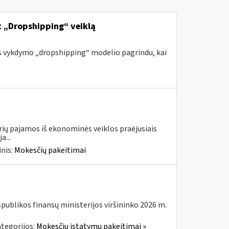
nt „Dropshipping“ veiklą
s vykdymo „dropshipping“ modelio pagrindu, kai
urių pajamos iš ekonominės veiklos praėjusiais
a...
nis:
Mokesčių pakeitimai
spublikos finansų ministerijos viršininko 2026 m.
tegorijos:
Mokesčių įstatymų pakeitimai »