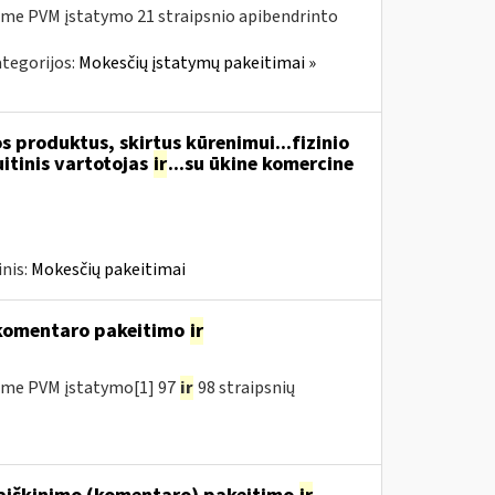
me PVM įstatymo 21 straipsnio apibendrinto
tegorijos:
Mokesčių įstatymų pakeitimai »
 produktus, skirtus kūrenimui...fizinio
itinis vartotojas
ir
...su ūkine komercine
nis:
Mokesčių pakeitimai
 komentaro pakeitimo
ir
ėme PVM įstatymo[1] 97
ir
98 straipsnių