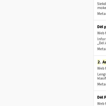
Siekd
mokes
Metai
Dėl 
Web t
Infor
„Dėl 
Metai
2
.
A
Web t
Lengv
klasi
Metai
Dėl 
Web t