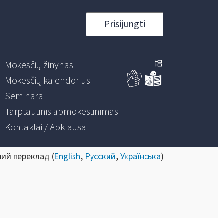
Prisijungti
Mokesčių žinynas
Mokesčių kalendorius
Seminarai
Tarptautinis apmokestinimas
Kontaktai / Apklausa
ний переклад (
English
,
Русский
,
Українська
)