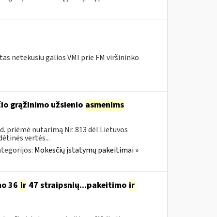
as netekusiu galios VMI prie FM viršininko
čio grąžinimo užsienio
asmenims
. priėmė nutarimą Nr. 813 dėl Lietuvos
ėtinės vertės...
tegorijos:
Mokesčių įstatymų pakeitimai »
mo 36
ir
47 straipsnių...pakeitimo
ir