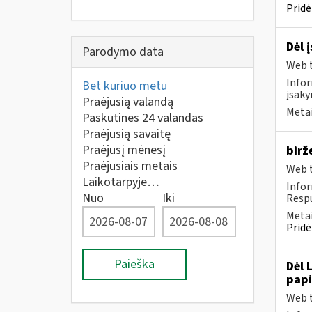
Pridė
Dėl 
Parodymo data
Web t
Infor
Bet kuriuo metu
įsaky
Praėjusią valandą
Metai
Paskutines 24 valandas
Praėjusią savaitę
Praėjusį mėnesį
birž
Praėjusiais metais
Web t
Laikotarpyje…
Infor
Nuo
Iki
Respu
Metai
Pridė
Paieška
Dėl 
pap
Web t