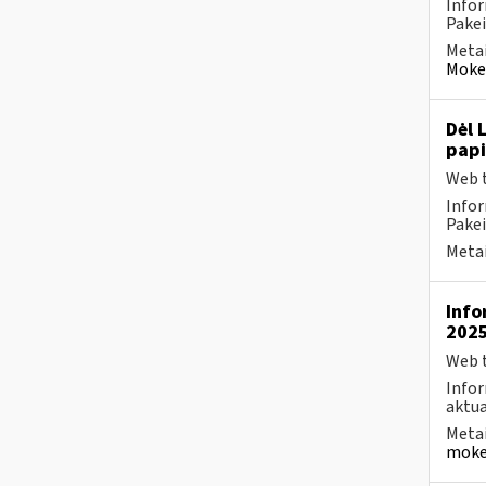
Infor
Pakei
Metai
Mokes
Dėl 
pap
Web t
Infor
Pakei
Metai
Info
2025
Web t
Infor
aktua
Metai
mokes