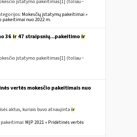
okesčio įstatymo pakeitimas[1] (toliau −
tegorijos:
Mokesčių įstatymų pakeitimai »
o pakeitimai nuo 2022 m.
mo 36
ir
47 straipsnių...pakeitimo
ir
okesčio įstatymo pakeitimas[1] (toliau −
tinės vertės mokesčio pakeitimais nuo
sės aktus, kuriais buvo atnaujinta
ir
 pakeitimai:
MĮP 2021 » Pridėtinės vertės