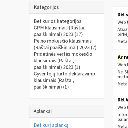
Kategorijos
Dėl 
Bet kurios kategorijos
Web t
GPM klausimais (Raštai,
Atsiž
paaiškinimai) 2023
(17)
pirkė
Pelno mokesčio klausimais
Metai
(Raštai paaiškinimai) 2023
(2)
Pridėtinės vertės mokesčio
Ar
nu
klausimais (Raštai,
Web t
paaiškinimai) 2023
(1)
Ne. Š
Gyventojų turto deklaravimo
metai
klausimais (Raštai,
Metai
paaiškinimai)
(1)
Dėl 
Web t
Aplankai
Infor
balan
Bet kurį aplanką
Metai