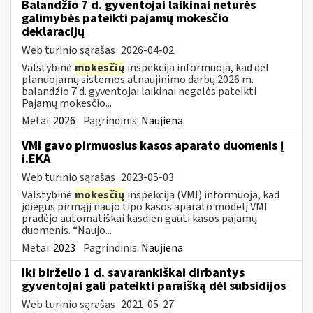
Balandžio 7 d. gyventojai laikinai neturės
galimybės pateikti pajamų mokesčio
deklaracijų
Web turinio sąrašas
2026-04-02
Valstybinė
mokesčių
inspekcija informuoja, kad dėl
planuojamų sistemos atnaujinimo darbų 2026 m.
balandžio 7 d. gyventojai laikinai negalės pateikti
Pajamų mokesčio...
Metai:
2026
Pagrindinis:
Naujiena
VMI gavo pirmuosius kasos aparato duomenis į
i.EKA
Web turinio sąrašas
2023-05-03
Valstybinė
mokesčių
inspekcija (VMI) informuoja, kad
įdiegus pirmąjį naujo tipo kasos aparato modelį VMI
pradėjo automatiškai kasdien gauti kasos pajamų
duomenis. “Naujo...
Metai:
2023
Pagrindinis:
Naujiena
Iki birželio 1 d. savarankiškai dirbantys
gyventojai gali pateikti paraišką dėl subsidijos
Web turinio sąrašas
2021-05-27