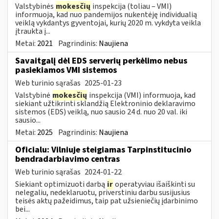
Valstybinės
mokesčių
inspekcija (toliau – VMI)
informuoja, kad nuo pandemijos nukentėję individualią
veiklą vykdantys gyventojai, kurių 2020 m. vykdyta veikla
įtraukta į...
Metai:
2021
Pagrindinis:
Naujiena
Savaitgalį dėl EDS serverių perkėlimo nebus
pasiekiamos VMI sistemos
Web turinio sąrašas
2025-01-23
Valstybinė
mokesčių
inspekcija (VMI) informuoja, kad
siekiant užtikrinti sklandžią Elektroninio deklaravimo
sistemos (EDS) veiklą, nuo sausio 24 d. nuo 20 val. iki
sausio...
Metai:
2025
Pagrindinis:
Naujiena
Oficialu: Vilniuje steigiamas Tarpinstitucinio
bendradarbiavimo centras
Web turinio sąrašas
2024-01-22
Siekiant optimizuoti darbą
ir
operatyviau išaiškinti su
nelegaliu, nedeklaruotu, priverstiniu darbu susijusius
teisės aktų pažeidimus, taip pat užsieniečių įdarbinimo
bei...