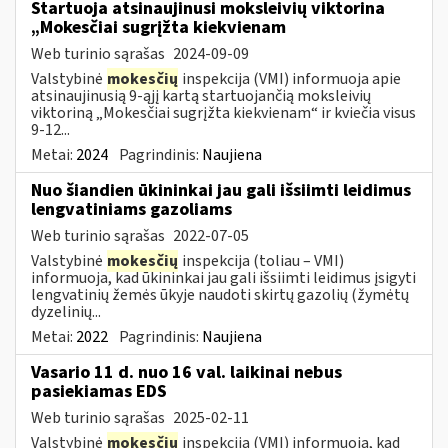
Startuoja atsinaujinusi moksleivių viktorina
„Mokesčiai sugrįžta kiekvienam
Web turinio sąrašas
2024-09-09
Valstybinė
mokesčių
inspekcija (VMI) informuoja apie
atsinaujinusią 9-ąjį kartą startuojančią moksleivių
viktoriną „Mokesčiai sugrįžta kiekvienam“ ir kviečia visus
9-12...
Metai:
2024
Pagrindinis:
Naujiena
Nuo šiandien ūkininkai jau gali išsiimti leidimus
lengvatiniams gazoliams
Web turinio sąrašas
2022-07-05
Valstybinė
mokesčių
inspekcija (toliau – VMI)
informuoja, kad ūkininkai jau gali išsiimti leidimus įsigyti
lengvatinių žemės ūkyje naudoti skirtų gazolių (žymėtų
dyzelinių...
Metai:
2022
Pagrindinis:
Naujiena
Vasario 11 d. nuo 16 val. laikinai nebus
pasiekiamas EDS
Web turinio sąrašas
2025-02-11
Valstybinė
mokesčių
inspekcija (VMI) informuoja, kad