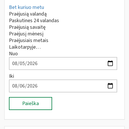
Bet kuriuo metu
Praėjusią valandą
Paskutines 24 valandas
Praėjusią savaitę
Praėjusį mėnesį
Praėjusiais metais
Laikotarpyje…
Nuo
Iki
Paieška