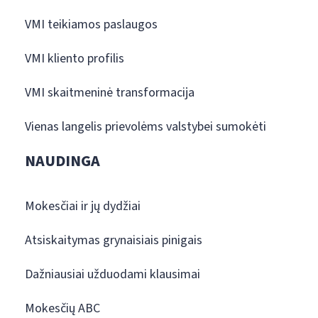
VMI teikiamos paslaugos
VMI kliento profilis
VMI skaitmeninė transformacija
Vienas langelis prievolėms valstybei sumokėti
NAUDINGA
Mokesčiai ir jų dydžiai
Atsiskaitymas grynaisiais pinigais
Dažniausiai užduodami klausimai
Mokesčių ABC