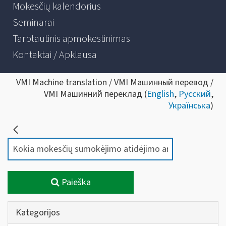
Mokesčių kalendorius
Seminarai
Tarptautinis apmokestinimas
Kontaktai / Apklausa
VMI Machine translation / VMI Машинный перевод /
VMI Машинний переклад (
English
,
Русский
,
Українська
)
Paieška
Kategorijos