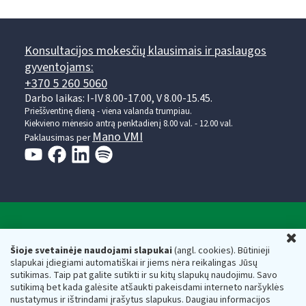
Konsultacijos mokesčių klausimais ir paslaugos
gyventojams:
+370 5 260 5060
Darbo laikas: I-IV 8.00-17.00, V 8.00-15.45.
Prieššventinę dieną - viena valanda trumpiau.
Kiekvieno mėnesio antrą penktadienį 8.00 val. - 12.00 val.
Mano VMI
Paklausimas per
Valstybinė mokesčių inspekcija prie Lietuvos
U
Respublikos finansų ministerijos
Šioje svetainėje naudojami slapukai
(angl. cookies). Būtinieji
slapukai įdiegiami automatiškai ir jiems nėra reikalingas Jūsų
Biudžetinė įstaiga. Juridinio asmens kodas — 188659752,
sutikimas. Taip pat galite sutikti ir su kitų slapukų naudojimu. Savo
adresas: Vasario 16-osios g. 14, 01107 Vilnius, Lietuva, el.paštas:
sutikimą bet kada galėsite atšaukti pakeisdami interneto naršyklės
vmi@vmi.lt
, E. pristatymo dėžutės adresas 188659752
nustatymus ir ištrindami įrašytus slapukus. Daugiau informacijos
Duomenys apie Valstybinę mokesčių inspekciją prie Lietuvos