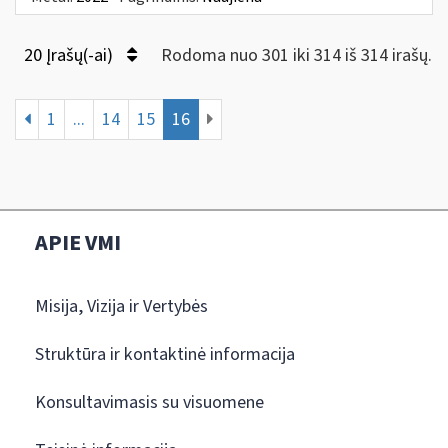
20 Įrašų(-ai)
Rodoma nuo 301 iki 314 iš 314 irašų.
1
...
14
15
16
APIE VMI
Misija, Vizija ir Vertybės
Struktūra ir kontaktinė informacija
Konsultavimasis su visuomene