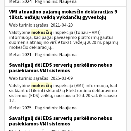
Metai:
2024
Pagrindinis:
Naujiena
VMI atnaujino pajamų mokesčio deklaracijas 9
tūkst. vežėjų veiklą vykdančių gyventojų
Web turinio sąrašas
2021-04-20
Valstybinė
mokesčių
inspekcija (toliau – VMI)
informuoja, kad pagal pavežėjimo platformų gautus
duomenis atnaujino virš 9 tūkst. vežėjų 2020 m. pajamų
mokesčio deklaracijų....
Metai:
2021
Pagrindinis:
Naujiena
Savaitgalį dėl EDS serverių perkėlimo nebus
pasiekiamos VMI sistemos
Web turinio sąrašas
2025-01-09
Valstybinė
mokesčių
inspekcija (VMI) informuoja, kad
siekiant užtikrinti sklandžią Elektroninio deklaravimo
sistemos (EDS) veiklą, nuo sausio 10 d. 20 val. iki sausio
12...
Metai:
2025
Pagrindinis:
Naujiena
Savaitgalį dėl EDS serverių perkėlimo nebus
pasiekiamos VMI sistemos