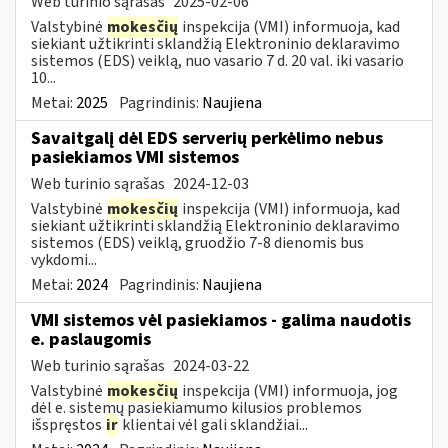
Web turinio sąrašas
2025-02-06
Valstybinė
mokesčių
inspekcija (VMI) informuoja, kad
siekiant užtikrinti sklandžią Elektroninio deklaravimo
sistemos (EDS) veiklą, nuo vasario 7 d. 20 val. iki vasario
10...
Metai:
2025
Pagrindinis:
Naujiena
Savaitgalį dėl EDS serverių perkėlimo nebus
pasiekiamos VMI sistemos
Web turinio sąrašas
2024-12-03
Valstybinė
mokesčių
inspekcija (VMI) informuoja, kad
siekiant užtikrinti sklandžią Elektroninio deklaravimo
sistemos (EDS) veiklą, gruodžio 7-8 dienomis bus
vykdomi...
Metai:
2024
Pagrindinis:
Naujiena
VMI sistemos vėl pasiekiamos - galima naudotis
e. paslaugomis
Web turinio sąrašas
2024-03-22
Valstybinė
mokesčių
inspekcija (VMI) informuoja, jog
dėl e. sistemų pasiekiamumo kilusios problemos
išspręstos
ir
klientai vėl gali sklandžiai...