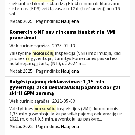
siekiant užtikrinti sklandžią Elektroninio deklaravimo
sistemos (EDS) veiklą vasario 12 d. (trečiadienį) nuo 16
val....
Metai:
2025
Pagrindinis:
Naujiena
Komercinio NT savininkams išankstiniai VMI
pranešimai
Web turinio sąrašas
2025-01-13
Valstybinė
mokesčių
inspekcija (VMI) informuoja, kad
įmonės
ir
gyventojai, turintys komercinės paskirties
nekilnojamąjį turtą (NT), už 2024 m....
Metai:
2025
Pagrindinis:
Naujiena
Baigėsi pajamų deklaravimas: 1,35 mln.
gyventojų laiku deklaravusių pajamas dar gali
skirti GPM paramą
Web turinio sąrašas
2022-05-03
Valstybinės
mokesčių
inspekcijos (VMI) duomenimis
1,35 mln. gyventojų laiku pateikė pajamų deklaraciją už
2021 m. o net 0,5 mln. gyventojų jau paskyrė...
Metai:
2022
Pagrindinis:
Naujiena