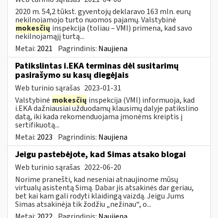
2020 m. 54,2 tūkst. gyventojų deklaravo 163 mln. eurų
nekilnojamojo turto nuomos pajamų. Valstybinė
mokesčių
inspekcija (toliau – VMI) primena, kad savo
nekilnojamąjį turtą...
Metai:
2021
Pagrindinis:
Naujiena
Patikslintas i.EKA terminas dėl susitarimų
pasirašymo su kasų diegėjais
Web turinio sąrašas
2023-01-31
Valstybinė
mokesčių
inspekcija (VMI) informuoja, kad
i.EKA dažniausiai užduodamų klausimų dalyje patikslino
datą, iki kada rekomenduojama įmonėms kreiptis į
sertifikuotą...
Metai:
2023
Pagrindinis:
Naujiena
Jeigu pastebėjote, kad Simas atsako blogai
Web turinio sąrašas
2022-06-20
Norime pranešti, kad neseniai atnaujinome mūsų
virtualų asistentą Simą. Dabar jis atsakinės dar geriau,
bet kai kam gali rodyti klaidingą vaizdą. Jeigu Jums
Simas atsakinėja tik žodžiu „nežinau“, o...
Metai:
2022
Pagrindinis:
Naujiena