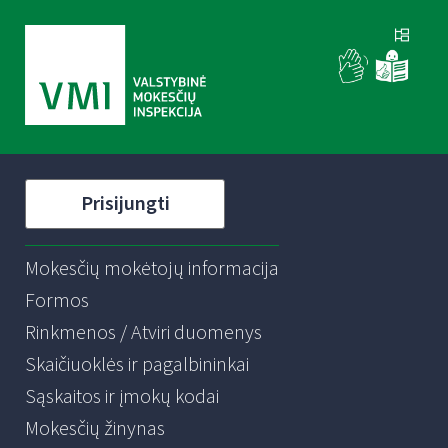
Prisijungti
Mokesčių mokėtojų informacija
Formos
Rinkmenos / Atviri duomenys
Skaičiuoklės ir pagalbininkai
Sąskaitos ir įmokų kodai
Mokesčių žinynas