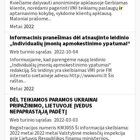
Kviečiame dalyvauti anoniminėje apklausoje Gerbiamas
kliente, norėdami pagerinti VMI teikiamų paslaugų
ir
aptarnavimo kokybę, vykdome klientų apklausą.
Maloniai prašome...
Metai:
2022
Informacinis pranešimas dėl atnaujinto leidinio
„Individualių įmonių apmokestinimo ypatumai“
Web turinio sąrašas
2022-10-04
Informuojame, kad parengėme naują leidinio
„Individualių įmonių apmokestinimo ypatumai“
redakciją. Šis leidinys yra skelbiamas VMI prie FM
interneto svetainėje adresu http://www.vmi.lt Šis
raštas...
Metai:
2022
DĖL TEIKIAMOS PARAMOS UKRAINAI
PRIPAŽINIMO, LIETUVOJE ĮVEDUS
NEPAPRASTĄJĄ PADĖTĮ
Web turinio sąrašas
2022-03-03
Registracijos numeris KM3055 Ši informacija skelbiama:
2022 metai 2022 metai Valstybinė mokesčių inspekcija
prie Lietuvos Respublikos finansų ministerijos,