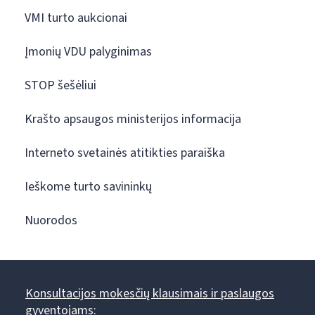
VMI turto aukcionai
Įmonių VDU palyginimas
STOP šešėliui
Krašto apsaugos ministerijos informacija
Interneto svetainės atitikties paraiška
Ieškome turto savininkų
Nuorodos
Konsultacijos mokesčių klausimais ir paslaugos
gyventojams: