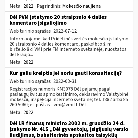
Metai:
2022
Pagrindinis:
Mokesčio naujiena
Dėl PVM įstatymo 20 straipsnio 4 dalies
komentaro įsigaliojimo
Web turinio sąrašas
2022-07-12
Informuojame, kad Pridėtinės vertės mokesčio įstatymo
20 straipsnio 4 dalies komentaro, paskelbto š. m.
birželio 8 d. VMI prie FM interneto svetainėje, nuostatos
dėl kraujo...
Metai:
2022
Kur galiu kreiptis jei noriu gauti konsultaciją?
Web turinio sąrašas
2022-08-31
Registracijos numeris KM3078 Dėl pajamų pagal
paslaugų kvitus apmokestinimo, deklaravimo Valstybinė
mokesčių inspekcija interneto svetainė; tel. 1882 arba 85
260 5060; el. paštas -
vmi@vmi.lt
Dėl...
Metai:
2022
Dėl LR finansų ministro 2002 m. gruodžio 24 d.
įsakymo Nr. 415 „Dėl gyventojų, įsigijusių verslo
liudijimus, buhalterinės apskaitos taisyklių