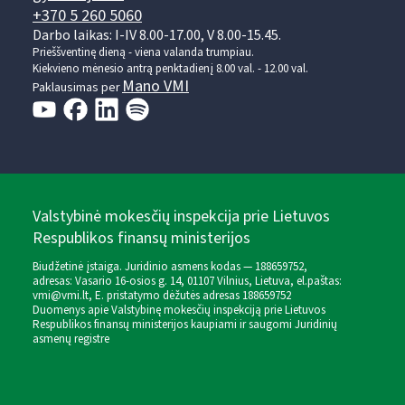
+370 5 260 5060
Darbo laikas: I-IV 8.00-17.00, V 8.00-15.45.
Prieššventinę dieną - viena valanda trumpiau.
Kiekvieno mėnesio antrą penktadienį 8.00 val. - 12.00 val.
Mano VMI
Paklausimas per
Valstybinė mokesčių inspekcija prie Lietuvos
Respublikos finansų ministerijos
Biudžetinė įstaiga. Juridinio asmens kodas — 188659752,
adresas: Vasario 16-osios g. 14, 01107 Vilnius, Lietuva, el.paštas:
vmi@vmi.lt
, E. pristatymo dėžutės adresas 188659752
Duomenys apie Valstybinę mokesčių inspekciją prie Lietuvos
Respublikos finansų ministerijos kaupiami ir saugomi Juridinių
asmenų registre