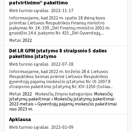
patvirtinimo“ pakeitimo
Web turinio sąrašas
2022-11-17
Informuojame, kad 2022 m. spalio 18 dieną buvo
priimtas Lietuvos Respublikos finansų ministro
įsakymas Nr. 1K-339 „Dėl Finansų ministro 2002 m.
gruodžio 24 d. įsakymo Nr. 415 „Dėl Gyventojų,...
Metai:
2022
Dėl LR GPM įstatymo 8 straipsnio 5 dalies
pakeitimo įstatymo
Web turinio sąrašas
2022-07-18
Informuojame, kad 2022 m. birželio 28 d. Lietuvos
Respublikos Seimas priėmė Lietuvos Respublikos
gyventojų pajamų mokesčio įstatymo Nr. IX-1007 8
straipsnio pakeitimo įstatymą Nr. XIV-1250 (toliau...
Metai:
2022
Mokesčių žinyno kategorijos:
Mokesčių
įstatymų pakeitimai » Mokesčių įstatymų pakeitimai
2023 metais » Gyventojų pajamų mokesčio pakeitimai
nuo 2023 m.
Apklausa
Web turinio sąrašas
2022-02-09