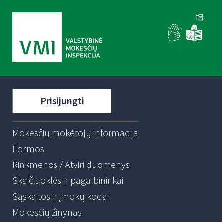
Prisijungti
Mokesčių mokėtojų informacija
Formos
Rinkmenos / Atviri duomenys
Skaičiuoklės ir pagalbininkai
Sąskaitos ir įmokų kodai
Mokesčių žinynas