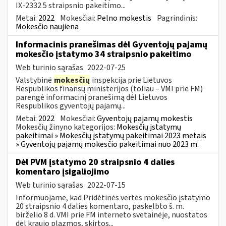
IX-2332 5 straipsnio pakeitimo...
Metai:
2022
Mokesčiai:
Pelno mokestis
Pagrindinis:
Mokesčio naujiena
Informacinis pranešimas dėl Gyventojų pajamų
mokesčio įstatymo 34 straipsnio pakeitimo
Web turinio sąrašas
2022-07-25
Valstybinė
mokesčių
inspekcija prie Lietuvos
Respublikos finansų ministerijos (toliau – VMI prie FM)
parengė informacinį pranešimą dėl Lietuvos
Respublikos gyventojų pajamų...
Metai:
2022
Mokesčiai:
Gyventojų pajamų mokestis
Mokesčių žinyno kategorijos:
Mokesčių įstatymų
pakeitimai » Mokesčių įstatymų pakeitimai 2023 metais
» Gyventojų pajamų mokesčio pakeitimai nuo 2023 m.
Dėl PVM įstatymo 20 straipsnio 4 dalies
komentaro įsigaliojimo
Web turinio sąrašas
2022-07-15
Informuojame, kad Pridėtinės vertės mokesčio įstatymo
20 straipsnio 4 dalies komentaro, paskelbto š. m.
birželio 8 d. VMI prie FM interneto svetainėje, nuostatos
dėl kraujo plazmos, skirtos...