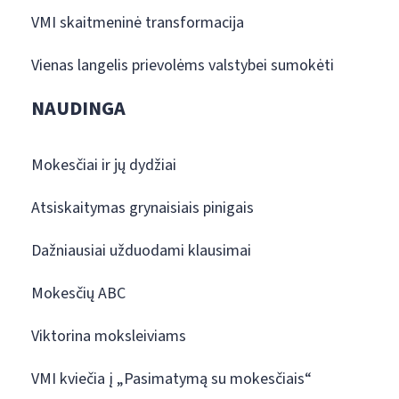
VMI skaitmeninė transformacija
Vienas langelis prievolėms valstybei sumokėti
NAUDINGA
Mokesčiai ir jų dydžiai
Atsiskaitymas grynaisiais pinigais
Dažniausiai užduodami klausimai
Mokesčių ABC
Viktorina moksleiviams
VMI kviečia į „Pasimatymą su mokesčiais“