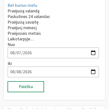
Bet kuriuo metu
Praėjusią valandą
Paskutines 24 valandas
Praėjusią savaitę
Praėjusį mėnesį
Praėjusiais metais
Laikotarpyje…
Nuo
Iki
Paieška