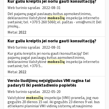
Kur galiu kreiptis jei noriu gauti konsultaciją?
Web turinio sąrašas
2022-08-31
Dėl pajamų pagal paslaugų kvitus apmokestinimo,
deklaravimo Valstybinė
mokesčių
inspekcija interneto
svetainė; tel. +370 5 260 5060; el. paštas -
vmi@vmi.lt
Dėl
įmokų...
Metai:
2022
Kur galiu kreiptis jei noriu gauti konsultaciją?
Web turinio sąrašas
2022-08-31
Kur galiu kreiptis jei noriu gauti konsultaciją? Dėl
pajamų pagal paslaugų kvitus apmokestinimo,
deklaravimo Valstybinė
mokesčių
inspekcija interneto
svetainė; tel. +370 5...
Metai:
2022
Verslo liudijimų neįsigijusius VMI ragina tai
padaryti iki penktadienio popietės
Web turinio sąrašas
2022-05-20
Valstybinė
mokesčių
inspekcija (VMI) praneša, jog nuo
gegužės 20 dienos 15 val. iki gegužės 23 dienos 9 val. bus
atliekami planiniai VMI vidinių sistemų atnaujinimo