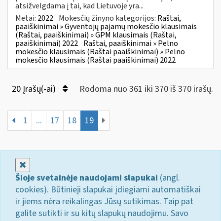
atsižvelgdama į tai, kad Lietuvoje yra...
Metai:
2022
Mokesčių žinyno kategorijos:
Raštai,
paaiškinimai » Gyventojų pajamų mokesčio klausimais
(Raštai, paaiškinimai) » GPM klausimais (Raštai,
paaiškinimai) 2022
Raštai, paaiškinimai » Pelno
mokesčio klausimais (Raštai paaiškinimai) » Pelno
mokesčio klausimais (Raštai paaiškinimai) 2022
20 Įrašų(-ai)
Rodoma nuo 361 iki 370 iš 370 irašų.
1
...
17
18
19
Uždaryti
Šioje svetainėje naudojami slapukai
(angl.
cookies). Būtinieji slapukai įdiegiami automatiškai
ir jiems nėra reikalingas Jūsų sutikimas. Taip pat
galite sutikti ir su kitų slapukų naudojimu. Savo