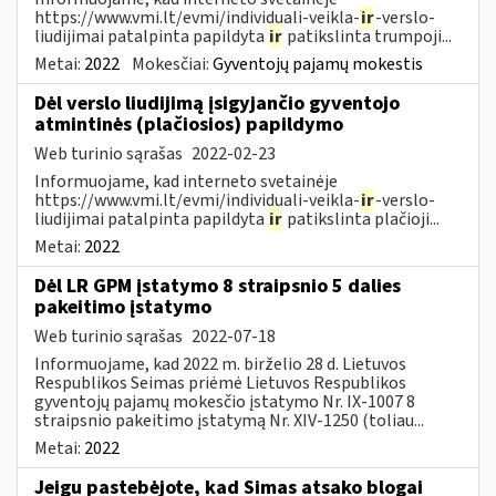
https://www.vmi.lt/evmi/individuali-veikla-
ir
-verslo-
liudijimai patalpinta papildyta
ir
patikslinta trumpoji...
Metai:
2022
Mokesčiai:
Gyventojų pajamų mokestis
Dėl verslo liudijimą įsigyjančio gyventojo
atmintinės (plačiosios) papildymo
Web turinio sąrašas
2022-02-23
Informuojame, kad interneto svetainėje
https://www.vmi.lt/evmi/individuali-veikla-
ir
-verslo-
liudijimai patalpinta papildyta
ir
patikslinta plačioji...
Metai:
2022
Dėl LR GPM įstatymo 8 straipsnio 5 dalies
pakeitimo įstatymo
Web turinio sąrašas
2022-07-18
Informuojame, kad 2022 m. birželio 28 d. Lietuvos
Respublikos Seimas priėmė Lietuvos Respublikos
gyventojų pajamų mokesčio įstatymo Nr. IX-1007 8
straipsnio pakeitimo įstatymą Nr. XIV-1250 (toliau...
Metai:
2022
Jeigu pastebėjote, kad Simas atsako blogai