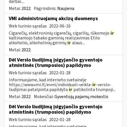
darbai....
Metai:
2022
Pagrindinis:
Naujiena
VMI administruojamų akcizų duomenys
Web turinio sąrašas
2022-06-16
Cigarečių, elektroninių cigarečių, cigarilių, rūkomojo
ir
kaitinamojo tabako gaminių realizavimas Etilo
alkoholio, alkoholinių gėrimų
ir
alaus...
Metai:
2022
Dėl Verslo liudijimą įsigyjančio gyventojo
atmintinės (trumposios) papildymo
Web turinio sąrašas
2022-01-28
Informuojame, kad interneto svetainėje
https://www.vmi.lt/evmi/individuali-veikla-
ir
-verslo-
liudijimai patalpinta papildyta
ir
patikslinta trumpoji...
Metai:
2022
Mokesčiai:
Gyventojų pajamų mokestis
Dėl Verslo liudijimą įsigyjančio gyventojo
atmintinės (trumposios) papildymo
Web turinio sąrašas
2022-01-28
Informuojame, kad interneto svetainėje