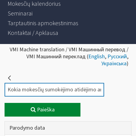
Mokesčių kalendorius
Seminarai
Tarptautinis apmokestinimas
Kontaktai / Apklausa
VMI Machine translation / VMI Машинный перевод /
VMI Машинний переклад (
English
,
Русский
,
Українська
)
Paieška
Parodymo data