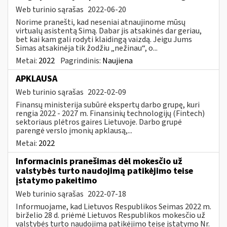
Web turinio sąrašas
2022-06-20
Norime pranešti, kad neseniai atnaujinome mūsų
virtualų asistentą Simą. Dabar jis atsakinės dar geriau,
bet kai kam gali rodyti klaidingą vaizdą. Jeigu Jums
Simas atsakinėja tik žodžiu „nežinau“, o...
Metai:
2022
Pagrindinis:
Naujiena
APKLAUSA
Web turinio sąrašas
2022-02-09
Finansų ministerija subūrė ekspertų darbo grupę, kuri
rengia 2022 - 2027 m. Finansinių technologijų (Fintech)
sektoriaus plėtros gaires Lietuvoje. Darbo grupė
parengė verslo įmonių apklausą,...
Metai:
2022
Informacinis pranešimas dėl mokesčio už
valstybės turto naudojimą patikėjimo teise
įstatymo pakeitimo
Web turinio sąrašas
2022-07-18
Informuojame, kad Lietuvos Respublikos Seimas 2022 m.
birželio 28 d. priėmė Lietuvos Respublikos mokesčio už
valstybės turto naudojimą patikėjimo teise įstatymo Nr.