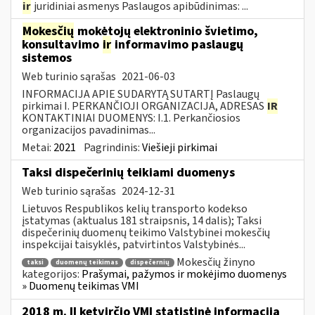
ir
juridiniai asmenys Paslaugos apibūdinimas: ...
Mokesčių
mokėtojų elektroninio švietimo,
konsultavimo
ir
informavimo paslaugų
sistemos
Web turinio sąrašas
2021-06-03
INFORMACIJA APIE SUDARYTĄ SUTARTĮ Paslaugų
pirkimai I. PERKANČIOJI ORGANIZACIJA, ADRESAS
IR
KONTAKTINIAI DUOMENYS: I.1. Perkančiosios
organizacijos pavadinimas...
Metai:
2021
Pagrindinis:
Viešieji pirkimai
Taksi dispečerinių teikiami duomenys
Web turinio sąrašas
2024-12-31
Lietuvos Respublikos kelių transporto kodekso
įstatymas (aktualus 181 straipsnis, 14 dalis); Taksi
dispečerinių duomenų teikimo Valstybinei mokesčių
inspekcijai taisyklės, patvirtintos Valstybinės...
Mokesčių žinyno
taksi
duomenų teikimas
dispečernių
kategorijos:
Prašymai, pažymos ir mokėjimo duomenys
» Duomenų teikimas VMI
2018 m. II ketvirčio VMI statistinė informacija