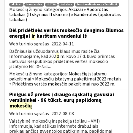
akcizai
banderolės
fr0718
tabakas
banderolėmis nepaženklinti
Mokesčių žinyno kategorijos:
Akcizai » Apdorotas
tabakas (II skyriaus II skirsnis) » Banderolės (apdorotas
tabakas)
Dėl pridėtinės vertės mokesčio dengimo šilumos
energijai
ir
karštam vandeniui iš
Web turinio sąrašas
2022-04-11
Dažniausiai užduodamus klausimus rasite čia.
Informuojame, kad 202
2
m. kovo 17 d. buvo priimtas
Lietuvos Respublikos pridėtinės vertės mokesčio
įstatymo Nr. IX-751...
Mokesčių žinyno kategorijos:
Mokesčių įstatymų
pakeitimai » Mokesčių įstatymų pakeitimai 2022 metais
» Pridėtinės vertės mokesčio pakeitimai nuo 2022 m.
Pinigus už prekes į draugo sąskaitą gavusiai
verslininkei - 96 tūkst. eurų papildomų
mokesčių
Web turinio sąrašas
2022-08-08
Valstybinė mokesčių inspekcija (toliau – VMI)
informuoja, kad atlikus internete drabužiais
prekiaujančios gyventojos patikrinimą, papildomai