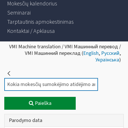
Mokesčių kalendorius
Seminarai
Tarptautinis apmokestinimas
Kontaktai / Apklausa
VMI Machine translation / VMI Машинный перевод /
VMI Машинний переклад (
English
,
Русский
,
Українська
)
Paieška
Parodymo data