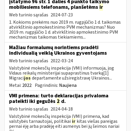
įstatymo 96 str. 1 dalies 4 punkto taikymo
mobiliesiems telefonams, planšetėms
ir
Web turinio sąrašas
2024-07-23
1. Kokioms prekėms nuo 2019 m. rugpjūčio 1 d. taikomas
atvirkštinio apmokestinimo PVM mechanizmas? Nuo
2019 m. rugpjūčio 1 d. atvirkštinio apmokestinimo PVM
mechanizmas taikomas tiekiamiems...
Mažiau formalumų norintiems pradėti
individualią veiklą Ukrainos gyventojams
Web turinio sąrašas
2022-03-24
Valstybinė mokesčių inspekcija (VMI) informuoja, jog
Vidaus reikalų ministerijai supaprastinus tvarką[1]
Migraci
jos
departamente užsiregistravę Ukrainos...
Metai:
2022
Pagrindinis:
Naujiena
VMI primena: turto deklaracijas privaloma
pateikti iki gegužės
2
d.
Web turinio sąrašas
2024-04-18
Valstybinė mokesčių inspekcija (VMI) primena, kad
valstybės tarnautojai, politikai
ir
kitas viešas pareigas
pernai ėję arba pradėję eiti asmenys bei jų šeimos nariai