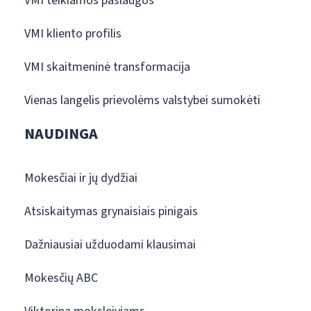
VMI teikiamos paslaugos
VMI kliento profilis
VMI skaitmeninė transformacija
Vienas langelis prievolėms valstybei sumokėti
NAUDINGA
Mokesčiai ir jų dydžiai
Atsiskaitymas grynaisiais pinigais
Dažniausiai užduodami klausimai
Mokesčių ABC