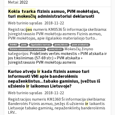
Metai:
2022
Kokia
tvarka
fizinis asmuo, PVM mokėtojas,
turi
mokesčių
administratoriui deklaruoti
Web turinio sąrašas
2018-11-22
Registraci
jos
numeris KM0536 Ši informacija skelbiama:
Įsiregistravusio PVM mokėtoju asmens Fizinis asmuo,
PVM mokėtojas, apie ilgalaikio materialiojo turto...
fr0457
pvm
ilgalaikis turtas
pvmį 58 str
pvm atskaita
Mokesčių žinyno
fizinio asmens pvm atskaita
pvmį 61 str
kategorijos:
Pridėtinės vertės mokestis » PVM atskaita ir
jos tikslinimas (57-69 str.) » PVM atskaita »
Įsiregistravusio PVM mokėtoju asmens
Kuriuo atveju
ir
kada fizinis asmuo turi
informuoti VMI apie banderolėmis
nepaženklintus...tabako gaminius, įvežtus iš
užsienio
ir
laikomus Lietuvoje?
Web turinio sąrašas
2018-11-22
Registracijos numeris KM1360 Ši informacija skelbiama:
Banderolės Fizinis asmuo, įvežęs iš užsienio
ir
laikantis
Lietuvoje tabako gaminių, nepaženklintų banderolėmis
LRV...