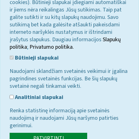
cookies). Būtinieji slapukai įdiegiami automatiškai
ir jiems nėra reikalingas Jūsų sutikimas. Taip pat
galite sutikti ir su kitų slapukų naudojimu. Savo
sutikimą bet kada galėsite atšaukti pakeisdami
interneto naršyklės nustatymus ir ištrindami
įrašytus slapukus. Daugiau informacijos
Slapukų
politika
;
Privatumo politika.
Būtinieji slapukai
Naudojami sklandžiam svetainės veikimui ir įgalina
pagrindines svetainės funkcijas. Be šių slapukų
svetainė negali tinkamai veikti.
Analitiniai slapukai
Renka statistinę informaciją apie svetainės
naudojimą ir naudojami Jūsų naršymo patirties
gerinimui.
PATVIRTINTI