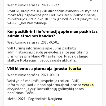
Web turinio sąrašas
2021-11-22
Politikų kreipimaisi į VMI dirbančius asmenis Valstybinės
mokesčių inspekcijos prie Lietuvos Respublikos finansų
ministerijos viršininko 2017 m. gruodžio 27 d. įsakymu Nr.
VA-125 „Dėl Valstybinėje...
Kur pasitikrinti informaciją apie man paskirtas
administracines baudas?
Web turinio sąrašas
2010-02-01
VMI turimą informaciją apie Jums paskirtų
administracinių baudų prievoles galite pasitikrinti
prisijungę prie Mano VMI sistemos. Pradžios lango
skiltyje Mokesčiai ir baudos rasite aktualią...
VMI klientus aptarnauja įprasta
tvarka
Web turinio sąrašas
2021-09-13
Valstybinė mokesčių inspekcija (toliau – VMI)
informuoja, kad klientai aptarnaujami įprasta
tvarka
–
atvykstant „gyvų“ konsultacijų galimybių pasas
nebūtinas. Tačiau...
Metai:
2021
Pagrindinis:
Naujiena