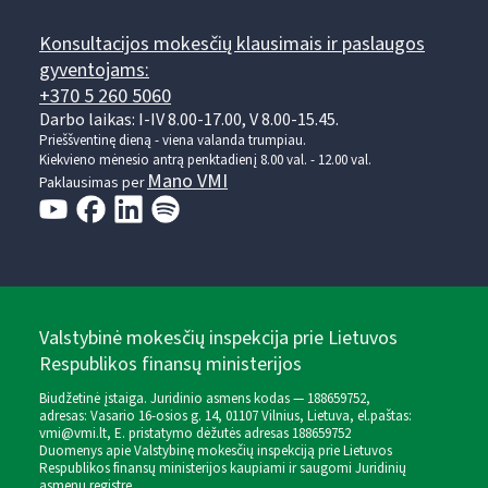
Konsultacijos mokesčių klausimais ir paslaugos
gyventojams:
+370 5 260 5060
Darbo laikas: I-IV 8.00-17.00, V 8.00-15.45.
Prieššventinę dieną - viena valanda trumpiau.
Kiekvieno mėnesio antrą penktadienį 8.00 val. - 12.00 val.
Mano VMI
Paklausimas per
Valstybinė mokesčių inspekcija prie Lietuvos
Respublikos finansų ministerijos
Biudžetinė įstaiga. Juridinio asmens kodas — 188659752,
adresas: Vasario 16-osios g. 14, 01107 Vilnius, Lietuva, el.paštas:
vmi@vmi.lt
, E. pristatymo dėžutės adresas 188659752
Duomenys apie Valstybinę mokesčių inspekciją prie Lietuvos
Respublikos finansų ministerijos kaupiami ir saugomi Juridinių
asmenų registre