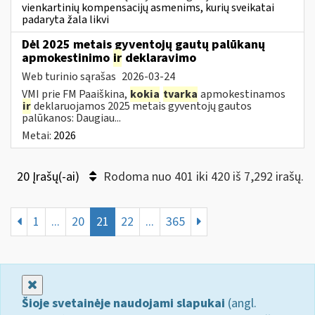
vienkartinių kompensacijų asmenims, kurių sveikatai
padaryta žala likvi
Dėl 2025 metais gyventojų gautų palūkanų
apmokestinimo
ir
deklaravimo
Web turinio sąrašas
2026-03-24
VMI prie FM Paaiškina,
kokia
tvarka
apmokestinamos
ir
deklaruojamos 2025 metais gyventojų gautos
palūkanos: Daugiau...
Metai:
2026
20 Įrašų(-ai)
Rodoma nuo 401 iki 420 iš 7,292 irašų.
1
...
20
21
22
...
365
Uždaryti
Šioje svetainėje naudojami slapukai
(angl.