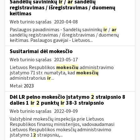
Sandėlių savininkų
ir
/
ar
sandėlių
registravimas / išregistravimas / duomenų
keitimas
Web turinio sąrašas
2020-04-08
Paslaugos pavadinimas - Sandėlių savininkų
ir
/
ar
sandėlių registravimas / išregistravimas / duomenų
keitimas. Paslaugos gavėjai - Lietuvos...
Susitarimai dėl mokesčio
Web turinio sąrašas
2023-05-17
Lietuvos Respublikos
mokesčių
administravimo
įstatymo 71 str. numatyta, kad
mokesčių
administratorius
ir
...
Metai:
2023
Dėl LR pelno mokesčio įstatymo
2
straipsnio 8
dalies 1
ir
2
punktų
ir
38-3 straipsnio
Web turinio sąrašas
2022-09-09
Valstybinė mokesčių inspekcija prie Lietuvos
Respublikos finansų ministerijos, vadovaudamasi
Lietuvos Respublikos mokesčių administravimo
įstatymo 1
2
straipsniu,...