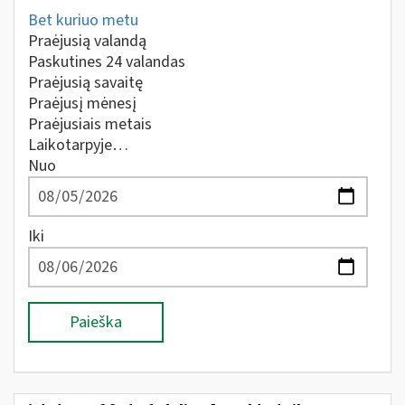
Bet kuriuo metu
Praėjusią valandą
Paskutines 24 valandas
Praėjusią savaitę
Praėjusį mėnesį
Praėjusiais metais
Laikotarpyje…
Nuo
Iki
Paieška