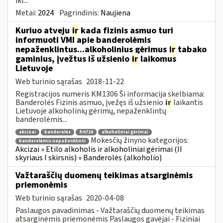
iki...
Metai:
2024
Pagrindinis:
Naujiena
Kuriuo atveju
ir
kada fizinis asmuo turi
informuoti VMI apie banderolėmis
nepaženklintus...alkoholinius gėrimus
ir
tabako
gaminius, įvežtus iš užsienio
ir
laikomus
Lietuvoje
Web turinio sąrašas
2018-11-22
Registracijos numeris KM1306 Ši informacija skelbiama:
Banderolės Fizinis asmuo, įvežęs iš užsienio
ir
laikantis
Lietuvoje alkoholinių gėrimų, nepaženklintų
banderolėmis...
akcizai
banderolės
fr0718
alkoholiniai gėrimai
Mokesčių žinyno kategorijos:
banderolėmis nepaženklinti
Akcizai » Etilo alkoholis ir alkoholiniai gėrimai (II
skyriaus I skirsnis) » Banderolės (alkoholio)
Važtaraščių duomenų teikimas atsarginėmis
priemonėmis
Web turinio sąrašas
2020-04-08
Paslaugos pavadinimas - Važtaraščių duomenų teikimas
atsarginėmis priemonėmis Paslaugos gavėjai - Fiziniai