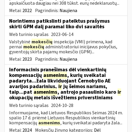
apskaičiuota daugiau nei 308 tūkst. eurų nedeklaruotų...
Metai:
2022
Pagrindinis:
Naujiena
Norintiems patikslinti pateiktus prašymus
skirti GPM dalį paramai liko dvi savaitės
Web turinio sąrašas
2023-06-14
Valstybinė
mokesčių
inspekcija (VMI) primena, kad
pernai
mokesčių
administratoriui inicijavus pokyčius,
gyventojų skirta pajamų mokesčio (GPM)...
Metai:
2023
Pagrindinis:
Naujiena
Informacinis pranešimas dėl vienkartinių
kompensacijų
asmenims
, kurių sveikatai
padaryta...žala likviduojant Černobylio AE
avarijos padarinius,
ir
jų šeimos nariams,
taip...pat
asmenims
, antrojo pasaulinio karo
ir
okupacijų metais išvežtiems priverstiniams
Web turinio sąrašas
2024-10-28
Informuojame, kad Lietuvos Respublikos Seimas 2024 m.
spalio 17 d. priėmė Lietuvos Respublikos vienkartinių
kompensacijų
asmenims
, kurių sveikatai padaryta žala...
Metai:
2024
Mokesčių žinyno kategorijos:
Dėl