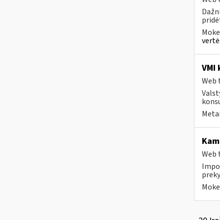
Dažni
pridė
Mokes
vertė
VMI 
Web t
Valst
konsu
Metai
Kam 
Web t
Impor
preky
Mokes