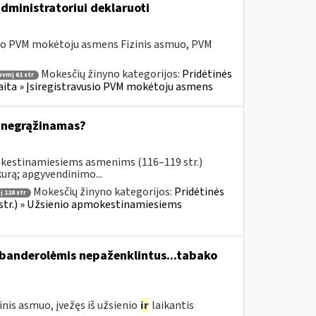
dministratoriui deklaruoti
sio PVM mokėtoju asmens Fizinis asmuo, PVM
Mokesčių žinyno kategorijos:
Pridėtinės
pvmį 61 str
skaita » Įsiregistravusio PVM mokėtoju asmens
 negrąžinamas?
okestinamiesiems asmenims (116–119 str.)
urą; apgyvendinimo...
Mokesčių žinyno kategorijos:
Pridėtinės
 118 str
 str.) » Užsienio apmokestinamiesiems
 banderolėmis nepaženklintus...tabako
nis asmuo, įvežęs iš užsienio
ir
laikantis