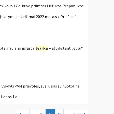
m. kovo 17 d. buvo priimtas Lietuvos Respublikos
įstatymų pakeitimai 2022 metais » Pridėtinės
 aptarnaujami įprasta
tvarka
– atvykstant „gyvų“
vykdyti PVM prievoles, susijusias su nuotoline
liepos 1 d.