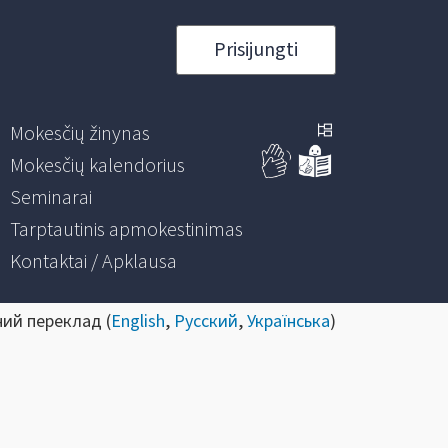
Prisijungti
Mokesčių žinynas
Mokesčių kalendorius
Seminarai
Tarptautinis apmokestinimas
Kontaktai / Apklausa
ний переклад (
English
,
Русский
,
Українська
)