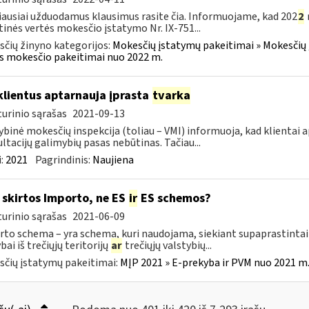
ausiai užduodamus klausimus rasite čia. Informuojame, kad 202
2
tinės vertės mokesčio įstatymo Nr. IX-751...
čių žinyno kategorijos:
Mokesčių įstatymų pakeitimai » Mokesčių 
s mokesčio pakeitimai nuo 2022 m.
klientus aptarnauja įprasta
tvarka
urinio sąrašas
2021-09-13
ybinė mokesčių inspekcija (toliau – VMI) informuoja, kad klientai
ltacijų galimybių pasas nebūtinas. Tačiau...
:
2021
Pagrindinis:
Naujiena
skirtos Importo, ne ES
ir
ES schemos?
urinio sąrašas
2021-06-09
to schema – yra schema, kuri naudojama, siekiant supaprastintai į
bai iš trečiųjų teritorijų
ar
trečiųjų valstybių...
čių įstatymų pakeitimai:
MĮP 2021 » E-prekyba ir PVM nuo 2021 m. 