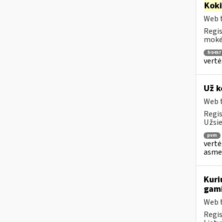
Kok
Web t
Regis
mokėt
fr0457
vertė
Už k
Web t
Regis
Užsie
pvm
vertė
asmen
Kuri
gami
Web t
Regis