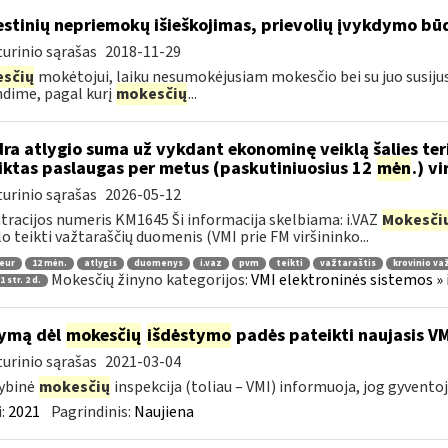
stinių nepriemokų išieškojimas, prievolių įvykdymo būd
urinio sąrašas
2018-11-29
sčių
mokėtojui, laiku nesumokėjusiam mokesčio bei su juo susij
dime, pagal kurį
mokesčių
...
ra atlygio suma už vykdant ekonominę veiklą šalies teri
iktas paslaugas per metus (paskutiniuosius 12
mėn
.) v
urinio sąrašas
2026-05-12
tracijos numeris KM1645 Ši informacija skelbiama: i.VAZ
Mokesči
lo teikti važtaraščių duomenis (VMI prie FM viršininko...
 eur
12 mėn.
atlygis
duomenys
i.vaz
pvm
teikti
važtaraštis
krovinio va
Mokesčių žinyno kategorijos:
VMI elektroninės sistemos » 
 str. 2 d.
ymą dėl
mokesčių
išdėstymo
padės pateikti naujasis V
urinio sąrašas
2021-03-04
ybinė
mokesčių
inspekcija (toliau – VMI) informuoja, jog gyventoj
:
2021
Pagrindinis:
Naujiena