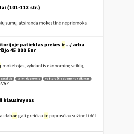
ai (101-113 str.)
usių sumų, atsiranda mokestinė nepriemoka.
torijoje patiektas prekes
ir
.../ arba
iršijo 45 000 Eur
ų
mokėtojas, vykdantis ekonominę veiklą,
žtaraštis
teikti duomenis
važtaraščio duomenų teikimas
i.VAZ
MI klausimynas
ai dab
ar
gali greičiau
ir
paprasčiau sužinoti dėl...