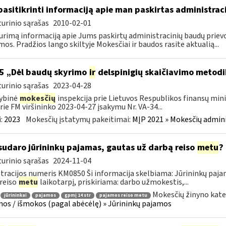
pasitikrinti informaciją apie man paskirtas administra
urinio sąrašas
2010-02-01
urimą informaciją apie Jums paskirtų administracinių baudų prievol
mos. Pradžios lango skiltyje Mokesčiai ir baudos rasite aktualią...
5 „Dėl baudų skyrimo
ir
delspinigių skaičiavimo metodi
urinio sąrašas
2023-04-28
ybinė
mokesčių
inspekcija prie Lietuvos Respublikos finansų mini
rie FM viršininko 2023-04-27 įsakymu Nr. VA-34...
:
2023
Mokesčių įstatymų pakeitimai:
MĮP 2021 » Mokesčių admin
sudaro jūrininkų pajamas, gautas už darbą reiso
metu
?
urinio sąrašas
2024-11-04
tracijos numeris KM0850 Ši informacija skelbiama: Jūrininkų pa
 reiso
metu
laikotarpį, priskiriama: darbo užmokestis,...
Mokesčių žinyno kate
jūrininkai
pajamos
gpmį 14 str
pajamos reiso metu
os / išmokos (pagal abėcėlę) » Jūrininkų pajamos