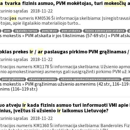
ia
tvarka
fizinis asmuo, PVM mokėtojas, turi
mokesčių
a
urinio sąrašas
2018-11-22
traci
jos
numeris KM0536 Ši informacija skelbiama: Įsiregistravu
ojas, apie ilgalaikio materialiojo turto...
pvm
ilgalaikis turtas
pvmį 58 str
pvm atskaita
fizinio asmens pvm atskaita
s mokestis » PVM atskaita ir jos tikslinimas (57-69 str.) » PVM at
okias prekes
ir
/
ar
paslaugas pirkimo PVM grąžinamas /
urinio sąrašas
2018-11-22
tracijos numeris KM1178 Ši informacija skelbiama: Užsienio apm
nio apmokestinamieji asmenys gali susigrąžinti pirkimo PVM už: k
pvm grąžinimas
užsienio asmenims
užsienio apmokestinamiesiems asmenims
pvmį
s mokestis » PVM grąžinimas užsienio asmenims (42 str., 116–119
ims (116–119 str.)
uo atveju
ir
kada fizinis asmuo turi informuoti VMI apie
nius, įvežtus iš užsienio
ir
laikomus Lietuvoje?
urinio sąrašas
2018-11-22
tracijos numeris KM1360 Ši informacija skelbiama: Banderolės Fizi