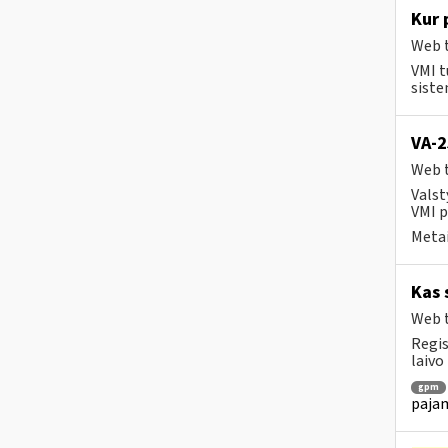
Kur 
Web t
VMI t
siste
VA-2
Web t
Valst
VMI p
Metai
Kas 
Web t
Regis
laivo
gpm
pajam