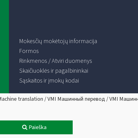
Mokesčių mokėtojų informacija
Formos
Rinkmenos / Atviri duomenys
Skaičiuoklės ir pagalbininkai
Sąskaitos ir įmokų kodai
Machine translation / VMI Машинный перевод / VMI Машин
Paieška