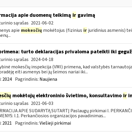
rmacija apie duomenų teikimą
ir
gavimą
urinio sąrašas
2021-06-02
enys apie
mokesčių
mokėtojus (fizinius
ir
juridinius asmenis) te
nų...
primena: turto deklaracijas privaloma pateikti iki gegu
urinio sąrašas
2024-04-18
ybinė mokesčių inspekcija (VMI) primena, kad valstybės tarnautojai
pradėję eiti asmenys bei jų šeimos nariai iki...
:
2024
Pagrindinis:
Naujiena
sčių
mokėtojų elektroninio švietimo, konsultavimo
ir
i
urinio sąrašas
2021-06-03
RMACIJA APIE SUDARYTĄ SUTARTĮ Paslaugų pirkimai I. PERKANČ
NYS: I.1. Perkančiosios organizacijos pavadinimas...
:
2021
Pagrindinis:
Viešieji pirkimai