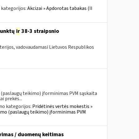
 kategorijos:
Akcizai » Apdorotas tabakas (II
unktų
ir
38-3 straipsnio
sterijos, vadovaudamasi Lietuvos Respublikos
o (paslaugų teikimo) įforminimas PVM sąskaita
i prekės...
no kategorijos:
Pridėtinės vertės mokestis »
iekimo (paslaugų teikimo) įforminimas PVM
avimas / duomenų keitimas