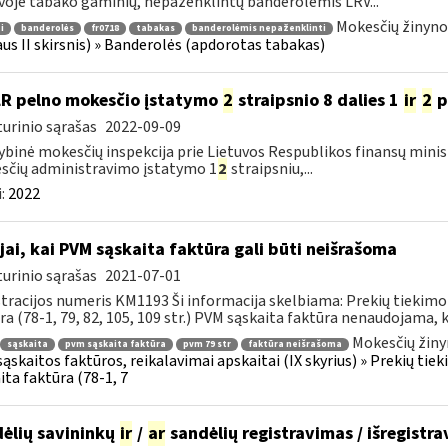
voje tabako gaminių, nepaženklintų banderolėmis LRV...
Mokesčių žinyno
i
banderolės
fr0718
tabakas
banderolėmis nepaženklinti
aus II skirsnis) » Banderolės (apdorotas tabakas)
LR pelno mokesčio įstatymo
2
straipsnio 8 dalies 1
ir
2
p
urinio sąrašas
2022-09-09
ybinė mokesčių inspekcija prie Lietuvos Respublikos finansų mini
čių administravimo įstatymo 1
2
straipsniu,...
:
2022
jai, kai PVM sąskaita faktūra gali būti neišrašoma
urinio sąrašas
2021-07-01
tracijos numeris KM1193 Ši informacija skelbiama: Prekių tiekim
ra (78-1, 79, 82, 105, 109 str.) PVM sąskaita faktūra nenaudojama, ka
Mokesčių žiny
sąskaita
pvm sąskaita faktūra
pvm 79 str
faktūra neišrašoma
ąskaitos faktūros, reikalavimai apskaitai (IX skyrius) » Prekių t
ita faktūra (78-1, 7
ėlių savininkų
ir
/
ar
sandėlių registravimas / išregistr