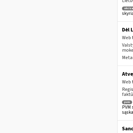
Lietu
akciza
skyri
Dėl 
Web t
Valst
mokes
Metai
Atve
Web t
Regis
faktū
pvm
PVM s
sąska
Sand