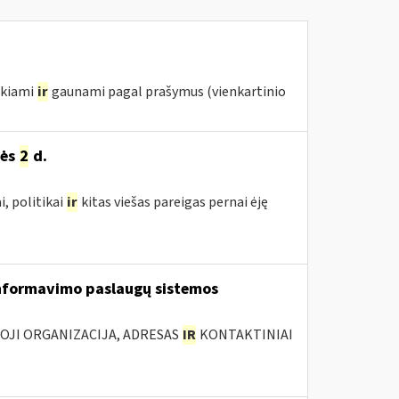
ikiami
ir
gaunami pagal prašymus (vienkartinio
žės
2
d.
, politikai
ir
kitas viešas pareigas pernai ėję
nformavimo paslaugų sistemos
IOJI ORGANIZACIJA, ADRESAS
IR
KONTAKTINIAI