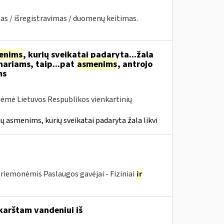
as / išregistravimas / duomenų keitimas.
enims
, kurių sveikatai padaryta...žala
nariams, taip...pat
asmenims
, antrojo
ms
iėmė Lietuvos Respublikos vienkartinių
ų asmenims, kurių sveikatai padaryta žala likvi
riemonėmis Paslaugos gavėjai - Fiziniai
ir
karštam vandeniui iš