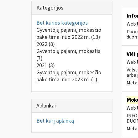
Kategorijos
Info
Bet kurios kategorijos
Web t
Gyventojų pajamų mokesčio
Duom
pakeitimai nuo 2022 m.
(13)
duome
2022
(8)
Gyventojų pajamų mokestis
VMI 
(7)
Web t
2021
(3)
Valst
Gyventojų pajamų mokesčio
arba 
pakeitimai nuo 2023 m.
(1)
Metai
Moke
Aplankai
Web t
INFO
Bet kurį aplanką
DUOME
Metai