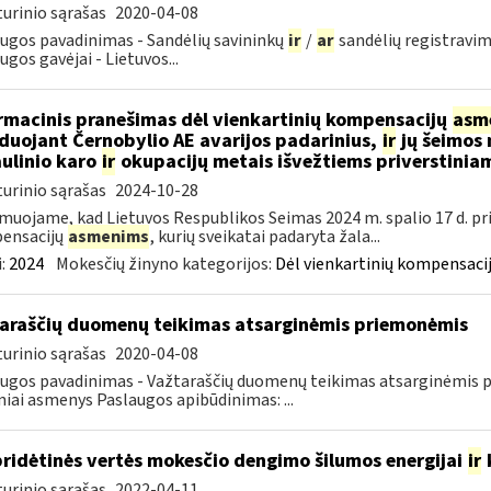
urinio sąrašas
2020-04-08
ugos pavadinimas - Sandėlių savininkų
ir
/
ar
sandėlių registravim
ugos gavėjai - Lietuvos...
rmacinis pranešimas dėl vienkartinių kompensacijų
asm
iduojant Černobylio AE avarijos padarinius,
ir
jų šeimos 
ulinio karo
ir
okupacijų metais išvežtiems priverstinia
urinio sąrašas
2024-10-28
muojame, kad Lietuvos Respublikos Seimas 2024 m. spalio 17 d. pr
ensacijų
asmenims
, kurių sveikatai padaryta žala...
:
2024
Mokesčių žinyno kategorijos:
Dėl vienkartinių kompensacij
araščių duomenų teikimas atsarginėmis priemonėmis
urinio sąrašas
2020-04-08
ugos pavadinimas - Važtaraščių duomenų teikimas atsarginėmis p
iniai asmenys Paslaugos apibūdinimas: ...
pridėtinės vertės mokesčio dengimo šilumos energijai
ir
urinio sąrašas
2022-04-11