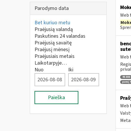
Moke
Parodymo data
Web t
Bet kuriuo metu
Moke
Spren
Praėjusią valandą
Paskutines 24 valandas
Praėjusią savaitę
bend
sute
Praėjusį mėnesį
Praėjusiais metais
Web t
Laikotarpyje…
Regis
Nuo
Iki
priva
45 000
pvmį 71
Paieška
Praš
Web t
Valst
Metai