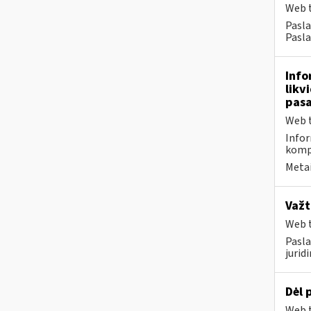
Web t
Pasla
Pasla
Info
likv
pasa
Web t
Infor
komp
Metai
Važt
Web t
Pasla
jurid
Dėl 
Web t