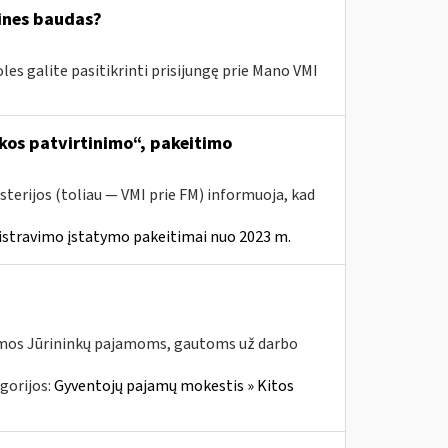
cines baudas?
es galite pasitikrinti prisijungę prie Mano VMI
kos patvirtinimo“, pakeitimo
sterijos (toliau ― VMI prie FM) informuoja, kad
istravimo įstatymo pakeitimai nuo 2023 m.
jamos Jūrininkų pajamoms, gautoms už darbo
gorijos:
Gyventojų pajamų mokestis » Kitos