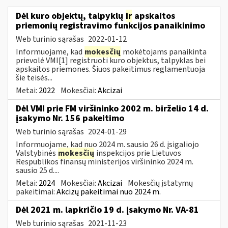
Dėl kuro objektų, talpyklų
ir
apskaitos
priemonių registravimo funkcijos panaikinimo
Web turinio sąrašas
2022-01-12
Informuojame, kad
mokesčių
mokėtojams panaikinta
prievolė VMI[1] registruoti kuro objektus, talpyklas bei
apskaitos priemones. Šiuos pakeitimus reglamentuoja
šie teisės...
Metai:
2022
Mokesčiai:
Akcizai
Dėl VMI prie FM viršininko 2002 m. birželio 14 d.
įsakymo Nr. 156 pakeitimo
Web turinio sąrašas
2024-01-29
Informuojame, kad nuo 2024 m. sausio 26 d. įsigaliojo
Valstybinės
mokesčių
inspekcijos prie Lietuvos
Respublikos finansų ministerijos viršininko 2024 m.
sausio 25 d....
Metai:
2024
Mokesčiai:
Akcizai
Mokesčių įstatymų
pakeitimai:
Akcizų pakeitimai nuo 2024 m.
Dėl 2021 m. lapkričio 19 d. įsakymo Nr. VA-81
Web turinio sąrašas
2021-11-23