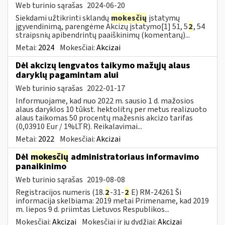
Web turinio sąrašas
2024-06-20
Siekdami užtikrinti sklandų
mokesčių
įstatymų
įgyvendinimą, parengėme Akcizų įstatymo[1] 51, 5
2
, 54
straipsnių apibendrintų paaiškinimų (komentarų)...
Metai:
2024
Mokesčiai:
Akcizai
Dėl akcizų lengvatos taikymo mažųjų alaus
daryklų pagamintam alui
Web turinio sąrašas
2022-01-17
Informuojame, kad nuo 2022 m. sausio 1 d. mažosios
alaus daryklos 10 tūkst. hektolitrų per metus realizuoto
alaus taikomas 50 procentų mažesnis akcizo tarifas
(0,03910 Eur / 1%LTR). Reikalavimai...
Metai:
2022
Mokesčiai:
Akcizai
Dėl
mokesčių
administratoriaus informavimo
panaikinimo
Web turinio sąrašas
2019-08-08
Registracijos numeris (18.
2
-31-
2
E) RM-24261 Ši
informacija skelbiama: 2019 metai Primename, kad 2019
m. liepos 9 d. priimtas Lietuvos Respublikos...
Mokesčiai:
Akcizai
Mokesčiai ir jų dydžiai:
Akcizai