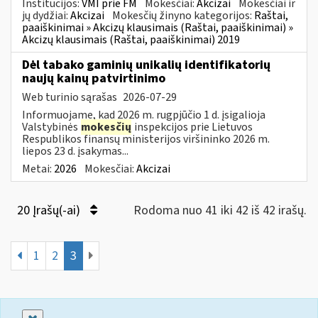
Institucijos:
VMI prie FM
Mokesčiai:
Akcizai
Mokesčiai ir
jų dydžiai:
Akcizai
Mokesčių žinyno kategorijos:
Raštai,
paaiškinimai » Akcizų klausimais (Raštai, paaiškinimai) »
Akcizų klausimais (Raštai, paaiškinimai) 2019
Dėl tabako gaminių unikalių identifikatorių
naujų kainų patvirtinimo
Web turinio sąrašas
2026-07-29
Informuojame, kad 2026 m. rugpjūčio 1 d. įsigalioja
Valstybinės
mokesčių
inspekcijos prie Lietuvos
Respublikos finansų ministerijos viršininko 2026 m.
liepos 23 d. įsakymas...
Metai:
2026
Mokesčiai:
Akcizai
20 Įrašų(-ai)
Rodoma nuo 41 iki 42 iš 42 irašų.
1
2
3