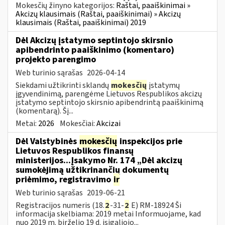
Mokesčių žinyno kategorijos:
Raštai, paaiškinimai »
Akcizų klausimais (Raštai, paaiškinimai) » Akcizų
klausimais (Raštai, paaiškinimai) 2019
Dėl Akcizų įstatymo septintojo skirsnio
apibendrinto paaiškinimo (komentaro)
projekto parengimo
Web turinio sąrašas
2026-04-14
Siekdami užtikrinti sklandų
mokesčių
įstatymų
įgyvendinimą, parengėme Lietuvos Respublikos akcizų
įstatymo septintojo skirsnio apibendrintą paaiškinimą
(komentarą). Šį...
Metai:
2026
Mokesčiai:
Akcizai
Dėl Valstybinės
mokesčių
inspekcijos prie
Lietuvos Respublikos finansų
ministerijos...Įsakymo Nr. 174 „Dėl akcizų
sumokėjimą užtikrinančių dokumentų
priėmimo, registravimo
ir
Web turinio sąrašas
2019-06-21
Registracijos numeris (18.
2
-31-
2
E) RM-18924 Ši
informacija skelbiama: 2019 metai Informuojame, kad
nuo 2019 m. birželio 19 d. įsigaliojo...