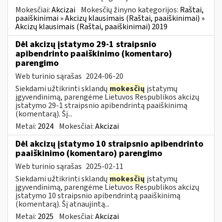
Mokesčiai:
Akcizai
Mokesčių žinyno kategorijos:
Raštai,
paaiškinimai » Akcizų klausimais (Raštai, paaiškinimai) »
Akcizų klausimais (Raštai, paaiškinimai) 2019
Dėl akcizų įstatymo 29-1 straipsnio
apibendrinto paaiškinimo (komentaro)
parengimo
Web turinio sąrašas
2024-06-20
Siekdami užtikrinti sklandų
mokesčių
įstatymų
įgyvendinimą, parengėme Lietuvos Respublikos akcizų
įstatymo 29-1 straipsnio apibendrintą paaiškinimą
(komentarą). Šį...
Metai:
2024
Mokesčiai:
Akcizai
Dėl akcizų įstatymo 10 straipsnio apibendrinto
paaiškinimo (komentaro) parengimo
Web turinio sąrašas
2025-02-11
Siekdami užtikrinti sklandų
mokesčių
įstatymų
įgyvendinimą, parengėme Lietuvos Respublikos akcizų
įstatymo 10 straipsnio apibendrintą paaiškinimą
(komentarą). Šį atnaujintą...
Metai:
2025
Mokesčiai:
Akcizai