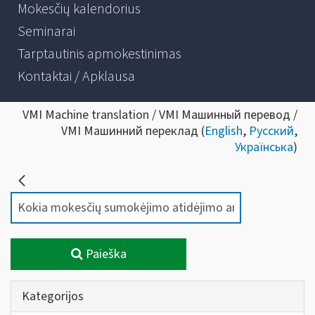
Mokesčių kalendorius
Seminarai
Tarptautinis apmokestinimas
Kontaktai / Apklausa
VMI Machine translation / VMI Машинный перевод /
VMI Машинний переклад (
English
,
Русский
,
Українська
)
Paieška
Kategorijos