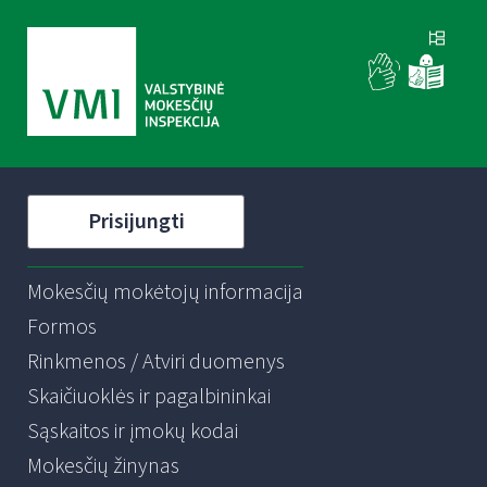
Prisijungti
Mokesčių mokėtojų informacija
Formos
Rinkmenos / Atviri duomenys
Skaičiuoklės ir pagalbininkai
Sąskaitos ir įmokų kodai
Mokesčių žinynas