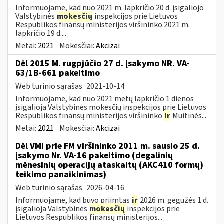
Informuojame, kad nuo 2021 m. lapkričio 20 d. įsigaliojo
Valstybinės
mokesčių
inspekcijos prie Lietuvos
Respublikos finansų ministerijos viršininko 2021 m.
lapkričio 19 d....
Metai:
2021
Mokesčiai:
Akcizai
Dėl 2015 M. rugpjūčio 27 d. įsakymo NR. VA-
63/1B-661 pakeitimo
Web turinio sąrašas
2021-10-14
Informuojame, kad nuo 2021 metų lapkričio 1 dienos
įsigalioja Valstybinės mokesčių inspekcijos prie Lietuvos
Respublikos finansų ministerijos viršininko
ir
Muitinės...
Metai:
2021
Mokesčiai:
Akcizai
Dėl VMI prie FM viršininko 2011 m. sausio 25 d.
įsakymo Nr. VA-16 pakeitimo (degalinių
mėnesinių operacijų ataskaitų (AKC410 formų)
teikimo panaikinimas)
Web turinio sąrašas
2026-04-16
Informuojame, kad buvo priimtas
ir
2026 m. gegužės 1 d.
įsigalioja Valstybinės
mokesčių
inspekcijos prie
Lietuvos Respublikos finansų ministerijos...