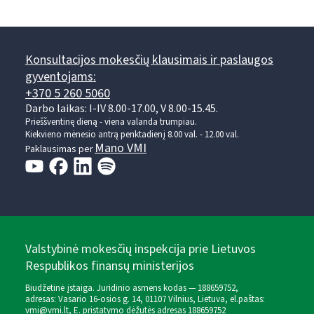
Konsultacijos mokesčių klausimais ir paslaugos
gyventojams:
+370 5 260 5060
Darbo laikas: I-IV 8.00-17.00, V 8.00-15.45.
Prieššventinę dieną - viena valanda trumpiau.
Kiekvieno mėnesio antrą penktadienį 8.00 val. - 12.00 val.
Mano VMI
Paklausimas per
Valstybinė mokesčių inspekcija prie Lietuvos
Respublikos finansų ministerijos
Biudžetinė įstaiga. Juridinio asmens kodas — 188659752,
adresas: Vasario 16-osios g. 14, 01107 Vilnius, Lietuva, el.paštas:
vmi@vmi.lt
, E. pristatymo dėžutės adresas 188659752