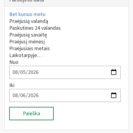
Bet kuriuo metu
Praėjusią valandą
Paskutines 24 valandas
Praėjusią savaitę
Praėjusį mėnesį
Praėjusiais metais
Laikotarpyje…
Nuo
Iki
Paieška