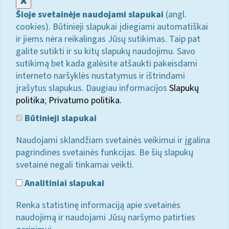
Uždaryti
Šioje svetainėje naudojami slapukai
(angl.
cookies). Būtinieji slapukai įdiegiami automatiškai
ir jiems nėra reikalingas Jūsų sutikimas. Taip pat
galite sutikti ir su kitų slapukų naudojimu. Savo
sutikimą bet kada galėsite atšaukti pakeisdami
interneto naršyklės nustatymus ir ištrindami
įrašytus slapukus. Daugiau informacijos
Slapukų
politika
;
Privatumo politika.
Būtinieji slapukai
Naudojami sklandžiam svetainės veikimui ir įgalina
pagrindines svetainės funkcijas. Be šių slapukų
svetainė negali tinkamai veikti.
Analitiniai slapukai
Renka statistinę informaciją apie svetainės
naudojimą ir naudojami Jūsų naršymo patirties