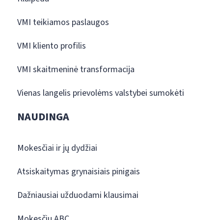
VMI teikiamos paslaugos
VMI kliento profilis
VMI skaitmeninė transformacija
Vienas langelis prievolėms valstybei sumokėti
NAUDINGA
Mokesčiai ir jų dydžiai
Atsiskaitymas grynaisiais pinigais
Dažniausiai užduodami klausimai
Mokesčių ABC