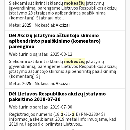
Siekdami užtikrinti sklandų
mokesčių
įstatymų
įgyvendinimą, parengėme Lietuvos Respublikos akcizų
įstatymo 28 straipsnio apibendrintą paaiškinimą
(komentarą). Šį atnaujintą...
Metai:
2025
Mokesčiai:
Akcizai
Dėl Akcizų įstatymo aštuntojo skirsnio
apibendrinto paaiškinimo (komentaro)
parengimo
Web turinio sąrašas
2025-08-12
Siekdami užtikrinti sklandų
mokesčių
įstatymų
įgyvendinimą, parengėme Lietuvos Respublikos akcizų
įstatymo aštuntojo skirsnio apibendrintą paaiškinimą
(komentarą). Šį...
Metai:
2025
Mokesčiai:
Akcizai
Dėl Lietuvos Respublikos akcizų įstatymo
pakeitimo 2019-07-30
Web turinio sąrašas
2019-07-30
Registracijos numeris (18.
2
-31-
2
E) RM-23304 Ši
informacija skelbiama: 2019 metai Informuojame, kad
2019 m. liepos 9 d. priimtas Lietuvos...