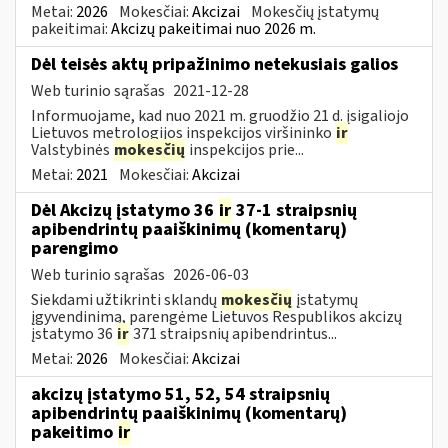
Metai:
2026
Mokesčiai:
Akcizai
Mokesčių įstatymų
pakeitimai:
Akcizų pakeitimai nuo 2026 m.
Dėl teisės aktų pripažinimo netekusiais galios
Web turinio sąrašas
2021-12-28
Informuojame, kad nuo 2021 m. gruodžio 21 d. įsigaliojo
Lietuvos metrologijos inspekcijos viršininko
ir
Valstybinės
mokesčių
inspekcijos prie...
Metai:
2021
Mokesčiai:
Akcizai
Dėl Akcizų įstatymo 36
ir
37-1 straipsnių
apibendrintų paaiškinimų (komentarų)
parengimo
Web turinio sąrašas
2026-06-03
Siekdami užtikrinti sklandų
mokesčių
įstatymų
įgyvendinimą, parengėme Lietuvos Respublikos akcizų
įstatymo 36
ir
371 straipsnių apibendrintus...
Metai:
2026
Mokesčiai:
Akcizai
akcizų įstatymo 51, 52, 54 straipsnių
apibendrintų paaiškinimų (komentarų)
pakeitimo
ir